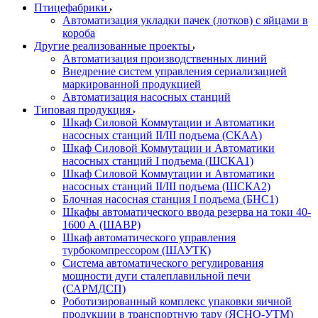
Птицефабрики
Автоматизация укладки пачек (лотков) с яйцами в
короба
Другие реализованные проекты
Автоматизация производственных линий
Внедрение систем управления сериализацией
маркированной продукцией
Автоматизация насосных станций
Типовая продукция
Шкаф Силовой Коммутации и Автоматики
насосных станций II/III подъема (СКАА)
Шкаф Силовой Коммутации и Автоматики
насосных станций I подъема (ШСКА1)
Шкаф Силовой Коммутации и Автоматики
насосных станций II/III подъема (ШСКА2)
Блочная насосная станция I подъема (БНС1)
Шкафы автоматического ввода резерва на токи 40-
1600 А (ШАВР)
Шкаф автоматического управления
турбокомпрессором (ШАУТК)
Система автоматического регулирования
мощности дуги сталеплавильной печи
(САРМДСП)
Роботизированный комплекс упаковки яичной
продукции в транспортную тару (ЯСНО-УТМ)