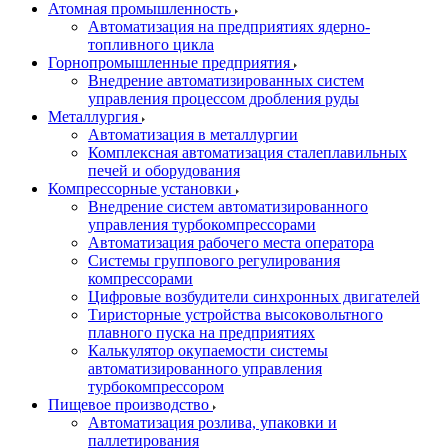
Атомная промышленность
Автоматизация на предприятиях ядерно-
топливного цикла
Горнопромышленные предприятия
Внедрение автоматизированных систем
управления процессом дробления руды
Металлургия
Автоматизация в металлургии
Комплексная автоматизация сталеплавильных
печей и оборудования
Компрессорные установки
Внедрение систем автоматизированного
управления турбокомпрессорами
Автоматизация рабочего места оператора
Системы группового регулирования
компрессорами
Цифровые возбудители синхронных двигателей
Тиристорные устройства высоковольтного
плавного пуска на предприятиях
Калькулятор окупаемости системы
автоматизированного управления
турбокомпрессором
Пищевое производство
Автоматизация розлива, упаковки и
паллетирования