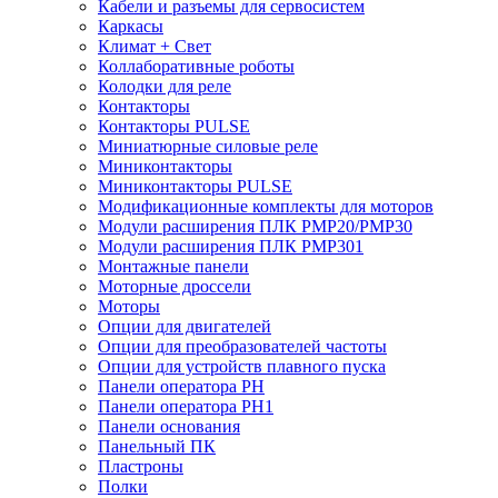
Кабели и разъемы для сервосистем
Каркасы
Климат + Свет
Коллаборативные роботы
Колодки для реле
Контакторы
Контакторы PULSE
Миниатюрные силовые реле
Миниконтакторы
Миниконтакторы PULSE
Модификационные комплекты для моторов
Модули расширения ПЛК PMP20/PMP30
Модули расширения ПЛК PMP301
Монтажные панели
Моторные дроссели
Моторы
Опции для двигателей
Опции для преобразователей частоты
Опции для устройств плавного пуска
Панели оператора PH
Панели оператора PH1
Панели основания
Панельный ПК
Пластроны
Полки