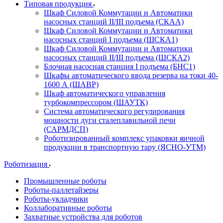
Типовая продукция
Шкаф Силовой Коммутации и Автоматики
насосных станций II/III подъема (СКАА)
Шкаф Силовой Коммутации и Автоматики
насосных станций I подъема (ШСКА1)
Шкаф Силовой Коммутации и Автоматики
насосных станций II/III подъема (ШСКА2)
Блочная насосная станция I подъема (БНС1)
Шкафы автоматического ввода резерва на токи 40-
1600 А (ШАВР)
Шкаф автоматического управления
турбокомпрессором (ШАУТК)
Система автоматического регулирования
мощности дуги сталеплавильной печи
(САРМДСП)
Роботизированный комплекс упаковки яичной
продукции в транспортную тару (ЯСНО-УТМ)
Роботизация
Промышленные роботы
Роботы-паллетайзеры
Роботы-укладчики
Коллаборативные роботы
Захватные устройства для роботов