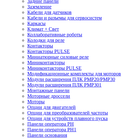
Задние панели
Заземление
Кабели для датчиков
Кабели и разъемы для сервосистем
Каркасы
Климат + Свет
Коллаборативные роботы
Колодки для реле
Контакторы
Контакторы PULSE
Миниатюрные силовые реле
Миниконтакторы
Миниконтакторы PULSE
Модификационные комплекты для моторов
Модули расширения ПЛК PMP20/PMP30
Модули расширения ПЛК PMP301
Монтажные панели
Моторные дроссели
Моторы
Опции для двигателей
Опции для преобразователей частоты
Опции для устройств плавного пуска
Панели оператора PH
Панели оператора PH1
Панели основания