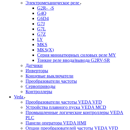
Электромеханическое реле
G2R-_-S
G4Q
G6D4
G7J
G7L
G7Z
LY
MKS
MKS(X)
Серия миниатюрных силовых реле MY
Тонкие реле ввода/вывода G2RV-SR
Датчики
Инверторы
Концевые выключатели
Преобразователи частоты
Сервоприводы
Контроллеры
Veda
Преобразователи частоты VEDA VFD
Устройства плавного пуска VEDA MCD
Промышленные логические контроллеры VEDA
PLC
Панели оператора VEDA HMI
Опции преобразователей частоты VEDA VFD