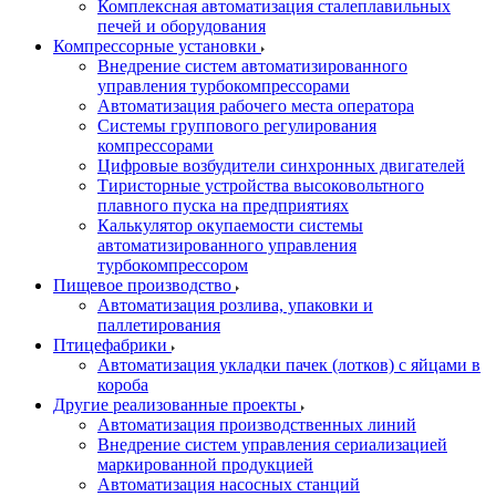
Комплексная автоматизация сталеплавильных
печей и оборудования
Компрессорные установки
Внедрение систем автоматизированного
управления турбокомпрессорами
Автоматизация рабочего места оператора
Системы группового регулирования
компрессорами
Цифровые возбудители синхронных двигателей
Тиристорные устройства высоковольтного
плавного пуска на предприятиях
Калькулятор окупаемости системы
автоматизированного управления
турбокомпрессором
Пищевое производство
Автоматизация розлива, упаковки и
паллетирования
Птицефабрики
Автоматизация укладки пачек (лотков) с яйцами в
короба
Другие реализованные проекты
Автоматизация производственных линий
Внедрение систем управления сериализацией
маркированной продукцией
Автоматизация насосных станций