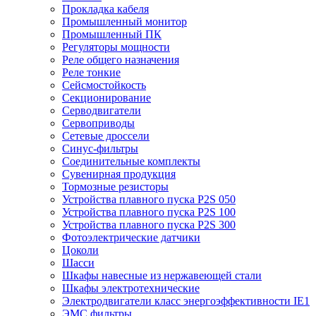
Прокладка кабеля
Промышленный монитор
Промышленный ПК
Регуляторы мощности
Реле общего назначения
Реле тонкие
Сейсмостойкость
Секционирование
Серводвигатели
Сервоприводы
Сетевые дроссели
Синус-фильтры
Соединительные комплекты
Сувенирная продукция
Тормозные резисторы
Устройства плавного пуска P2S 050
Устройства плавного пуска P2S 100
Устройства плавного пуска P2S 300
Фотоэлектрические датчики
Цоколи
Шасси
Шкафы навесные из нержавеющей стали
Шкафы электротехнические
Электродвигатели класс энергоэффективности IE1
ЭМС фильтры