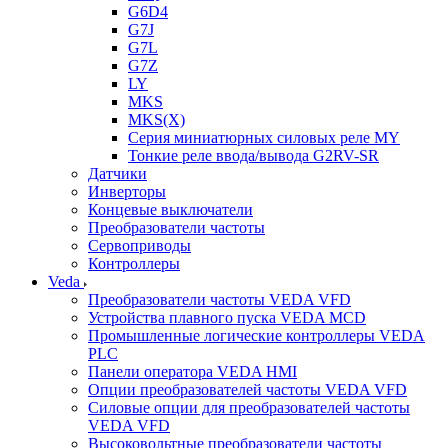
G6D4
G7J
G7L
G7Z
LY
MKS
MKS(X)
Серия миниатюрных силовых реле MY
Тонкие реле ввода/вывода G2RV-SR
Датчики
Инверторы
Концевые выключатели
Преобразователи частоты
Сервоприводы
Контроллеры
Veda
Преобразователи частоты VEDA VFD
Устройства плавного пуска VEDA MCD
Промышленные логические контроллеры VEDA
PLC
Панели оператора VEDA HMI
Опции преобразователей частоты VEDA VFD
Силовые опции для преобразователей частоты
VEDA VFD
Высоковольтные преобразователи частоты