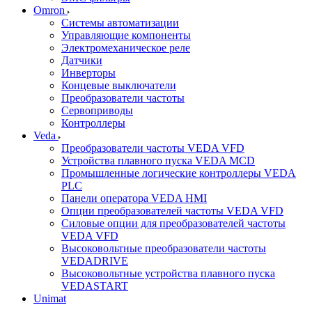
Omron
Системы автоматизации
Управляющие компоненты
Электромеханическое реле
Датчики
Инверторы
Концевые выключатели
Преобразователи частоты
Сервоприводы
Контроллеры
Veda
Преобразователи частоты VEDA VFD
Устройства плавного пуска VEDA MCD
Промышленные логические контроллеры VEDA
PLC
Панели оператора VEDA HMI
Опции преобразователей частоты VEDA VFD
Силовые опции для преобразователей частоты
VEDA VFD
Высоковольтные преобразователи частоты
VEDADRIVE
Высоковольтные устройства плавного пуска
VEDASTART
Unimat