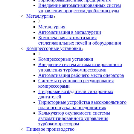
Внедрение автоматизированных систем
управления процессом дробления руды
Металлургия
Металлургия
Автоматизация в металлургии
Комплексная автоматизация
сталеплавильных печей и оборудования
Компрессорные установки
Компрессорные установки
Внедрение систем автоматизированного
управления турбокомпрессорами
Автоматизация рабочего места оператора
Системы группового регулирования
компрессорами
Цифровые возбудители синхронных
двигателей
Тиристорные устройства высоковольтного
плавного пуска на предприятиях
Калькулятор окупаемости системы
автоматизированного управления
турбокомпрессором
Пищевое производство