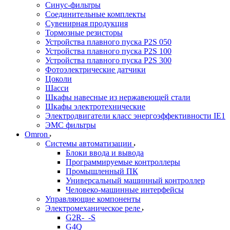
Синус-фильтры
Соединительные комплекты
Сувенирная продукция
Тормозные резисторы
Устройства плавного пуска P2S 050
Устройства плавного пуска P2S 100
Устройства плавного пуска P2S 300
Фотоэлектрические датчики
Цоколи
Шасси
Шкафы навесные из нержавеющей стали
Шкафы электротехнические
Электродвигатели класс энергоэффективности IE1
ЭМС фильтры
Omron
Системы автоматизации
Блоки ввода и вывода
Программируемые контроллеры
Промышленный ПК
Универсальный машинный контроллер
Человеко-машинные интерфейсы
Управляющие компоненты
Электромеханическое реле
G2R-_-S
G4Q