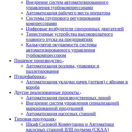
Внедрение систем автоматизированного
управления турбокомпрессорами
Автоматизация рабочего места оператора
Системы группового регулирования
компрессорами
Цифровые возбудители синхронных двигателей
Тиристорные устройства высоковольтного
плавного пуска на предприятиях
Калькулятор окупаемости системы
автоматизированного управления
турбокомпрессором
Пищевое производство
Автоматизация розлива, упаковки и
паллетирования
Птицефабрики
Автоматизация укладки пачек (лотков) с яйцами в
короба
Другие реализованные проекты
Автоматизация производственных линий
Внедрение систем управления сериализацией
маркированной продукцией
Автоматизация насосных станций
Типовая продукция
Шкаф Силовой Коммутации и Автоматики
насосных станций II/III подъема (СКАА)