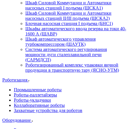
Шкаф Силовой Коммутации и Автоматики
насосных станций I подъема (ШСКА1)
Шкаф Силовой Коммутации и Автоматики
насосных станций II/III подъема (ШСКА2)
Блочная насосная станция I подъема (БНС1)
Шкафы автоматического ввода резерва на токи 40-
1600 А (ШАВР)
Шкаф автоматического управления
турбокомпрессором (ШАУТК)
Система автоматического регулирования
мощности дуги сталеплавильной печи
(САРМДСП)
Роботизированный комплекс упаковки яичной
продукции в транспортную тару (ЯСНО-УТМ)
Роботизация
Промышленные роботы
Роботы-паллетайзеры
Роботы-укладчики
Коллаборативные роботы
Захватные устройства для роботов
Оборудование