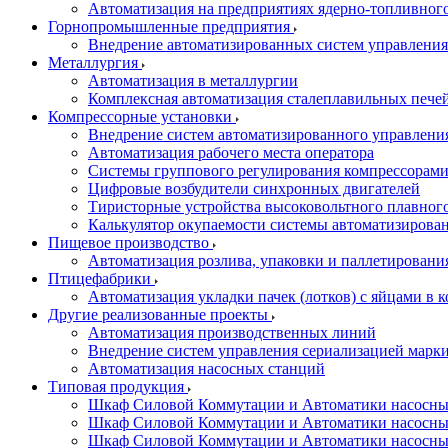
Автоматизация на предприятиях ядерно-топливног
Горнопромышленные предприятия
Внедрение автоматизированных систем управления
Металлургия
Автоматизация в металлургии
Комплексная автоматизация сталеплавильных пече
Компрессорные установки
Внедрение систем автоматизированного управлени
Автоматизация рабочего места оператора
Системы группового регулирования компрессорам
Цифровые возбудители синхронных двигателей
Тиристорные устройства высоковольтного плавного
Калькулятор окупаемости системы автоматизирова
Пищевое производство
Автоматизация розлива, упаковки и паллетировани
Птицефабрики
Автоматизация укладки пачек (лотков) с яйцами в к
Другие реализованные проекты
Автоматизация производственных линий
Внедрение систем управления сериализацией марк
Автоматизация насосных станций
Типовая продукция
Шкаф Силовой Коммутации и Автоматики насосных 
Шкаф Силовой Коммутации и Автоматики насосны
Шкаф Силовой Коммутации и Автоматики насосных