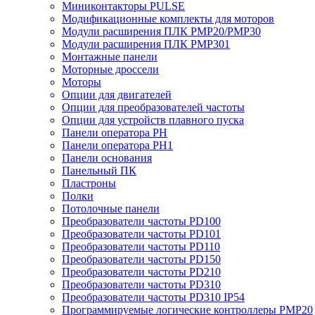
Миниконтакторы PULSE
Модификационные комплекты для моторов
Модули расширения ПЛК PMP20/PMP30
Модули расширения ПЛК PMP301
Монтажные панели
Моторные дроссели
Моторы
Опции для двигателей
Опции для преобразователей частоты
Опции для устройств плавного пуска
Панели оператора PH
Панели оператора PH1
Панели основания
Панельный ПК
Пластроны
Полки
Потолочные панели
Преобразователи частоты PD100
Преобразователи частоты PD101
Преобразователи частоты PD110
Преобразователи частоты PD150
Преобразователи частоты PD210
Преобразователи частоты PD310
Преобразователи частоты PD310 IP54
Программируемые логические контроллеры PMP20