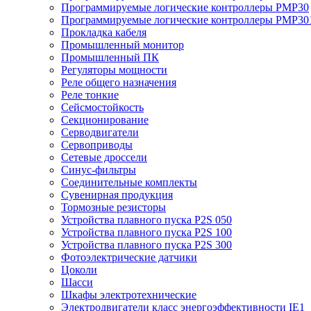
Программируемые логические контроллеры PMP30
Программируемые логические контроллеры PMP30
Прокладка кабеля
Промышленный монитор
Промышленный ПК
Регуляторы мощности
Реле общего назначения
Реле тонкие
Сейсмостойкость
Секционирование
Серводвигатели
Сервоприводы
Сетевые дроссели
Синус-фильтры
Соединительные комплекты
Сувенирная продукция
Тормозные резисторы
Устройства плавного пуска P2S 050
Устройства плавного пуска P2S 100
Устройства плавного пуска P2S 300
Фотоэлектрические датчики
Цоколи
Шасси
Шкафы электротехнические
Электродвигатели класс энергоэффективности IE1