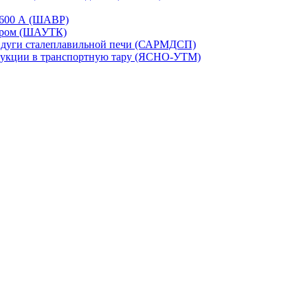
-1600 А (ШАВР)
сором (ШАУТК)
и дуги сталеплавильной печи (САРМДСП)
дукции в транспортную тару (ЯСНО-УТМ)