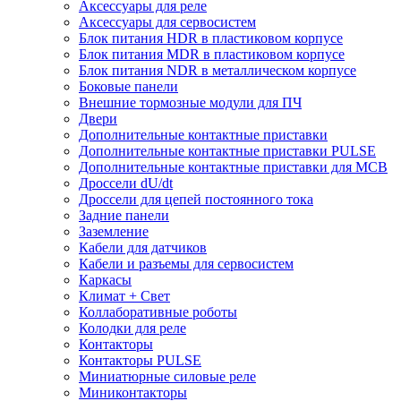
Аксессуары для реле
Аксессуары для сервосистем
Блок питания HDR в пластиковом корпусе
Блок питания MDR в пластиковом корпусе
Блок питания NDR в металлическом корпусе
Боковые панели
Внешние тормозные модули для ПЧ
Двери
Дополнительные контактные приставки
Дополнительные контактные приставки PULSE
Дополнительные контактные приставки для MCB
Дроссели dU/dt
Дроссели для цепей постоянного тока
Задние панели
Заземление
Кабели для датчиков
Кабели и разъемы для сервосистем
Каркасы
Климат + Свет
Коллаборативные роботы
Колодки для реле
Контакторы
Контакторы PULSE
Миниатюрные силовые реле
Миниконтакторы