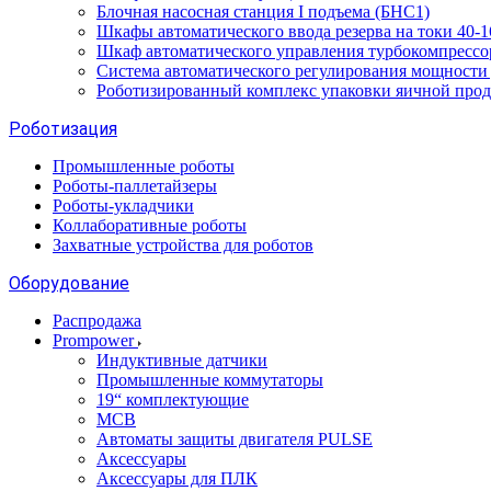
Блочная насосная станция I подъема (БНС1)
Шкафы автоматического ввода резерва на токи 40
Шкаф автоматического управления турбокомпрес
Система автоматического регулирования мощност
Роботизированный комплекс упаковки яичной про
Роботизация
Промышленные роботы
Роботы-паллетайзеры
Роботы-укладчики
Коллаборативные роботы
Захватные устройства для роботов
Оборудование
Распродажа
Prompower
Индуктивные датчики
Промышленные коммутаторы
19“ комплектующие
MCB
Автоматы защиты двигателя PULSE
Аксессуары
Аксессуары для ПЛК