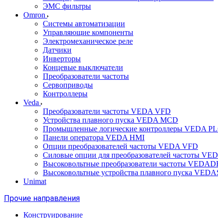
ЭМС фильтры
Omron
Системы автоматизации
Управляющие компоненты
Электромеханическое реле
Датчики
Инверторы
Концевые выключатели
Преобразователи частоты
Сервоприводы
Контроллеры
Veda
Преобразователи частоты VEDA VFD
Устройства плавного пуска VEDA MCD
Промышленные логические контроллеры VEDA P
Панели оператора VEDA HMI
Опции преобразователей частоты VEDA VFD
Силовые опции для преобразователей частоты VE
Высоковольтные преобразователи частоты VEDA
Высоковольтные устройства плавного пуска VED
Unimat
Прочие направления
Конструирование