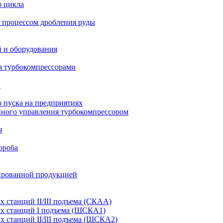
о цикла
 процессом дробления руды
й и оборудования
я турбокомпрессорами
и
 пуска на предприятиях
нного управления турбокомпрессором
я
ороба
ированной продукцией
станций II/III подъема (СКАА)
х станций I подъема (ШСКА1)
 станций II/III подъема (ШСКА2)