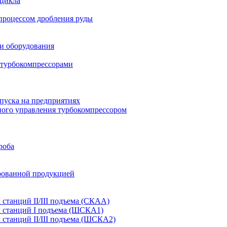
 цикла
процессом дробления руды
и оборудования
 турбокомпрессорами
пуска на предприятиях
ного управления турбокомпрессором
роба
рованной продукцией
танций II/III подъема (СКАА)
 станций I подъема (ШСКА1)
станций II/III подъема (ШСКА2)