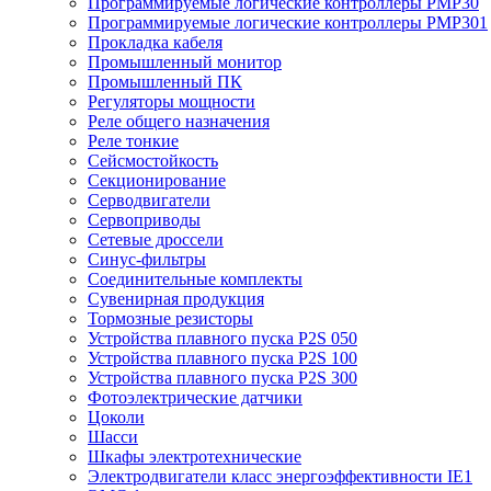
Программируемые логические контроллеры PMP30
Программируемые логические контроллеры PMP301
Прокладка кабеля
Промышленный монитор
Промышленный ПК
Регуляторы мощности
Реле общего назначения
Реле тонкие
Сейсмостойкость
Секционирование
Серводвигатели
Сервоприводы
Сетевые дроссели
Синус-фильтры
Соединительные комплекты
Сувенирная продукция
Тормозные резисторы
Устройства плавного пуска P2S 050
Устройства плавного пуска P2S 100
Устройства плавного пуска P2S 300
Фотоэлектрические датчики
Цоколи
Шасси
Шкафы электротехнические
Электродвигатели класс энергоэффективности IE1