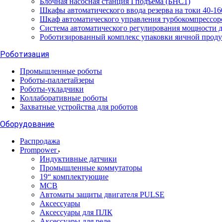
Блочная насосная станция I подъема (БНС1)
Шкафы автоматического ввода резерва на токи 40-1
Шкаф автоматического управления турбокомпресс
Система автоматического регулирования мощности
Роботизированный комплекс упаковки яичной прод
Роботизация
Промышленные роботы
Роботы-паллетайзеры
Роботы-укладчики
Коллаборативные роботы
Захватные устройства для роботов
Оборудование
Распродажа
Prompower
Индуктивные датчики
Промышленные коммутаторы
19“ комплектующие
MCB
Автоматы защиты двигателя PULSE
Аксессуары
Аксессуары для ПЛК
Аксессуары для реле