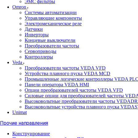
ЭМС фильтры
Omron
Системы автоматизации
Управляющие компоненты
Электромеханическое реле
Датчики
Инверторы
Концевые выключатели
Преобразователи частоты
Сервоприводы
Контроллеры
Veda
Преобразователи частоты VEDA VFD
Устройства плавного пуска VEDA MCD
Промышленные логические контроллеры VEDA PL
Панели оператора VEDA HMI
Опции преобразователей частоты VEDA VFD
Силовые опции для преобразователей частоты VED
Высоковольтные преобразователи частоты VEDAD
Высоковольтные устройства плавного пуска VEDA
Unimat
Прочие направления
Конструирование