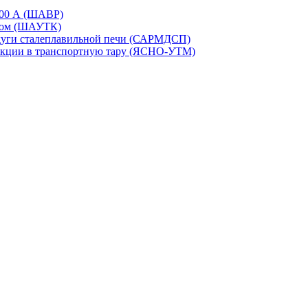
600 А (ШАВР)
ором (ШАУТК)
 дуги сталеплавильной печи (САРМДСП)
укции в транспортную тару (ЯСНО-УТМ)