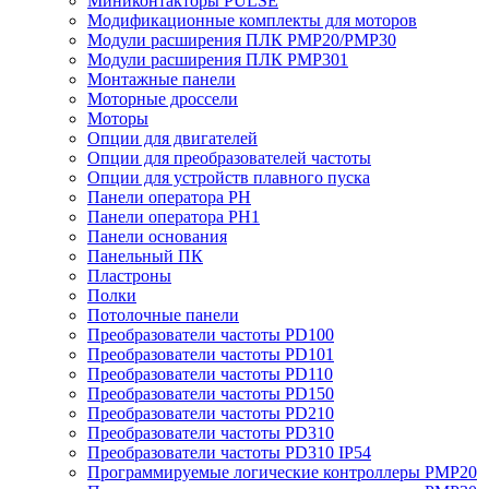
Миниконтакторы PULSE
Модификационные комплекты для моторов
Модули расширения ПЛК PMP20/PMP30
Модули расширения ПЛК PMP301
Монтажные панели
Моторные дроссели
Моторы
Опции для двигателей
Опции для преобразователей частоты
Опции для устройств плавного пуска
Панели оператора PH
Панели оператора PH1
Панели основания
Панельный ПК
Пластроны
Полки
Потолочные панели
Преобразователи частоты PD100
Преобразователи частоты PD101
Преобразователи частоты PD110
Преобразователи частоты PD150
Преобразователи частоты PD210
Преобразователи частоты PD310
Преобразователи частоты PD310 IP54
Программируемые логические контроллеры PMP20