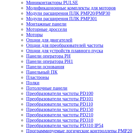
Миниконтакторы PULSE
Модификационные комплекты для моторов
Модули расширения ПЛК PMP20/PMP30
Модули расширения ПЛК PMP301
Монтажные панели
Моторные дроссели
Моторы
Опции для двигателей
Опции для преобразователей частоты
Опции для устройств плавного пуска
Панели оператора PH
Панели оператора PH1
Панели основания
Панельный ПК
Пластроны
Полки
Потолочные панели
Преобразователи частоты PD100
Преобразователи частоты PD101
Преобразователи частоты PD110
Преобразователи частоты PD150
Преобразователи частоты PD210
Преобразователи частоты PD310
Преобразователи частоты PD310 IP54
Программируемые логические контроллеры PMP20