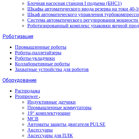
Блочная насосная станция I подъема (БНС1)
Шкафы автоматического ввода резерва на токи 40
Шкаф автоматического управления турбокомпрес
Система автоматического регулирования мощност
Роботизированный комплекс упаковки яичной про
Роботизация
Промышленные роботы
Роботы-паллетайзеры
Роботы-укладчики
Коллаборативные роботы
Захватные устройства для роботов
Оборудование
Распродажа
Prompower
Индуктивные датчики
Промышленные коммутаторы
19“ комплектующие
MCB
Автоматы защиты двигателя PULSE
Аксессуары
Аксессуары для ПЛК