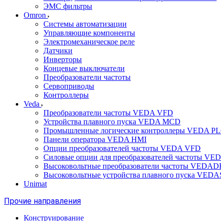
ЭМС фильтры
Omron
Системы автоматизации
Управляющие компоненты
Электромеханическое реле
Датчики
Инверторы
Концевые выключатели
Преобразователи частоты
Сервоприводы
Контроллеры
Veda
Преобразователи частоты VEDA VFD
Устройства плавного пуска VEDA MCD
Промышленные логические контроллеры VEDA P
Панели оператора VEDA HMI
Опции преобразователей частоты VEDA VFD
Силовые опции для преобразователей частоты VE
Высоковольтные преобразователи частоты VEDA
Высоковольтные устройства плавного пуска VED
Unimat
Прочие направления
Конструирование