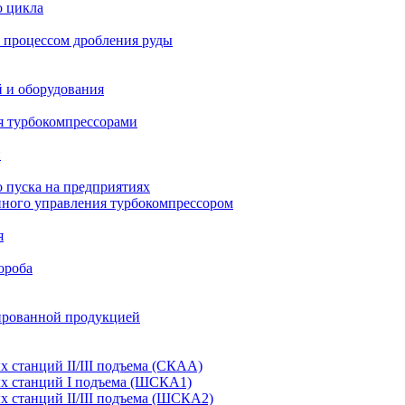
о цикла
 процессом дробления руды
й и оборудования
я турбокомпрессорами
и
 пуска на предприятиях
нного управления турбокомпрессором
я
ороба
ированной продукцией
станций II/III подъема (СКАА)
х станций I подъема (ШСКА1)
 станций II/III подъема (ШСКА2)