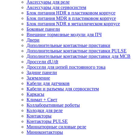
Аксессуары для реле
Аксессуары для сервосистем
Блок питания HDR в пластиковом корпусе
Блок питания MDR в пластиковом корпусе
Блок питания NDR в металлическом корпусе
Боковые панели
Внешние тормозные модули для ПЧ
Двери
Дополнительные контактные приставки
Дополнительные контактные приставки PULSE
Дополнительные контактные приставки для MCB
Дроссели dU/dt
Дроссели для цепей постоянного тока
Задние панели
Заземление
Кабели для датчиков
Кабели и разъемы для сервосистем
Каркасы
Климат + Свет
Коллаборативные роботы
Колодки для реле
Контакторы
Контакторы PULSE
Миниатюрные силовые реле
Миниконтакторы