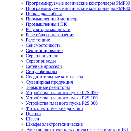
Программируемые логические контроллеры PMP30
Программируемые логические контроллеры PMP30
Прокладка кабеля
Промышленный монитор
Промышленный ПК
Регуляторы мощности
Реле общего назначения
Реле тонкие
Сейсмостойкость
Секционирование
Серводвигатели
Сервоприводы
Сетевые дроссели
Синус-фильтры
Соединительные комплекты
Сувенирная продукция
Тормозные резисторы
Устройства плавного пуска P2S 050
Устройства плавного пуска P2S 100
Устройства плавного пуска P2S 300
Фотоэлектрические датчики
Цоколи
Шасси
Шкафы электротехнические
Электродвигатели класс энергоэффективности IE1