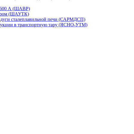
-1600 А (ШАВР)
сором (ШАУТК)
и дуги сталеплавильной печи (САРМДСП)
дукции в транспортную тару (ЯСНО-УТМ)