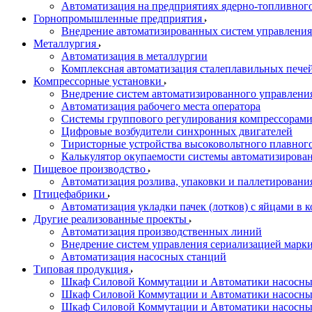
Автоматизация на предприятиях ядерно-топливног
Горнопромышленные предприятия
Внедрение автоматизированных систем управления
Металлургия
Автоматизация в металлургии
Комплексная автоматизация сталеплавильных пече
Компрессорные установки
Внедрение систем автоматизированного управлени
Автоматизация рабочего места оператора
Системы группового регулирования компрессорам
Цифровые возбудители синхронных двигателей
Тиристорные устройства высоковольтного плавного
Калькулятор окупаемости системы автоматизирова
Пищевое производство
Автоматизация розлива, упаковки и паллетировани
Птицефабрики
Автоматизация укладки пачек (лотков) с яйцами в к
Другие реализованные проекты
Автоматизация производственных линий
Внедрение систем управления сериализацией марк
Автоматизация насосных станций
Типовая продукция
Шкаф Силовой Коммутации и Автоматики насосных 
Шкаф Силовой Коммутации и Автоматики насосны
Шкаф Силовой Коммутации и Автоматики насосных