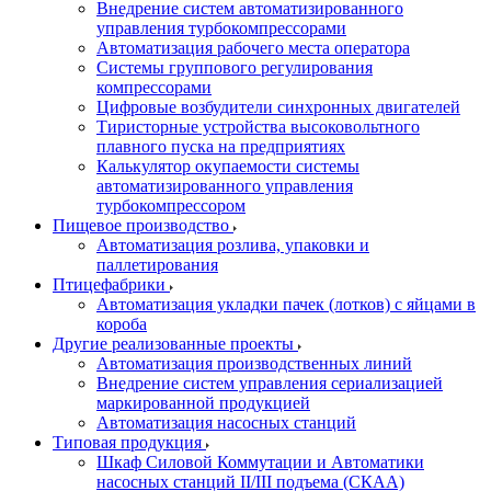
Внедрение систем автоматизированного
управления турбокомпрессорами
Автоматизация рабочего места оператора
Системы группового регулирования
компрессорами
Цифровые возбудители синхронных двигателей
Тиристорные устройства высоковольтного
плавного пуска на предприятиях
Калькулятор окупаемости системы
автоматизированного управления
турбокомпрессором
Пищевое производство
Автоматизация розлива, упаковки и
паллетирования
Птицефабрики
Автоматизация укладки пачек (лотков) с яйцами в
короба
Другие реализованные проекты
Автоматизация производственных линий
Внедрение систем управления сериализацией
маркированной продукцией
Автоматизация насосных станций
Типовая продукция
Шкаф Силовой Коммутации и Автоматики
насосных станций II/III подъема (СКАА)