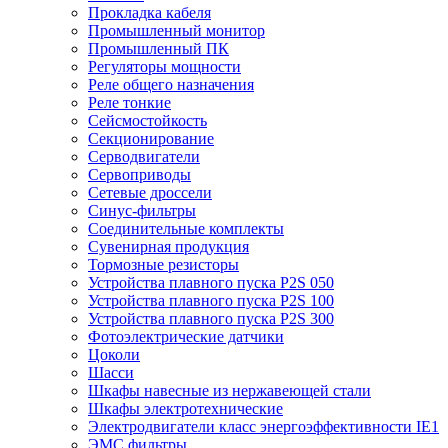
Прокладка кабеля
Промышленный монитор
Промышленный ПК
Регуляторы мощности
Реле общего назначения
Реле тонкие
Сейсмостойкость
Секционирование
Серводвигатели
Сервоприводы
Сетевые дроссели
Синус-фильтры
Соединительные комплекты
Сувенирная продукция
Тормозные резисторы
Устройства плавного пуска P2S 050
Устройства плавного пуска P2S 100
Устройства плавного пуска P2S 300
Фотоэлектрические датчики
Цоколи
Шасси
Шкафы навесные из нержавеющей стали
Шкафы электротехнические
Электродвигатели класс энергоэффективности IE1
ЭМС фильтры