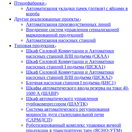
Птицефабрики
Автоматизация укладки пачек (лотков) с яйцами в
короба
Другие реализованные проекты
Автоматизация производственных линий
Внедрение систем управления сериализацией
маркированной продукцией
Автоматизация насосных станций
Типовая продукция
Шкаф Силовой Коммутации и Автоматики
насосных станций II/III подъема (СКАА)
Шкаф Силовой Коммутации и Автоматики
насосных станций I подъема (ШСКА1)
Шкаф Силовой Коммутации и Автоматики
насосных станций II/III подъема (ШСКА2)
Блочная насосная станция I подъема (БНС1)
Шкафы автоматического ввода резерва на токи 40-
1600 А (ШАВР)
Шкаф автоматического управления
турбокомпрессором (ШАУТК)
Система автоматического регулирования
мощности дуги сталеплавильной печи
(САРМДСП)
Роботизированный комплекс упаковки яичной
продукции в транспортную тару (ЯСНО-УТМ)