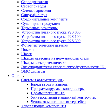
Серводвигатели
Сервоприводы
Сетевые дроссели
Синус-фильтры
Соединительные комплекты
Сувенирная продукция
Тормозные резисторы
Устройства плавного пуска P2S 050
Устройства плавного пуска P2S 100
Устройства плавного пуска P2S 300
Фотоэлектрические датчики
Цоколи
Шасси
Шкафы навесные из нержавеющей стали
Шкафы электротехнические
Электродвигатели класс энергоэффективности IE1
ЭМС фильтры
Omron
Системы автоматизации
Блоки ввода и вывода
Программируемые контроллеры
Промышленный ПК
Универсальный машинный контроллер
Человеко-машинные интерфейсы
Управляющие компоненты