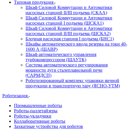
Типовая продукция
Шкаф Силовой Коммутации и Автоматики
насосных станций II/III подъема (СКАА)
Шкаф Силовой Коммутации и Автоматики
насосных станций I подъема (ШСКА1)
Шкаф Силовой Коммутации и Автоматики
насосных станций II/III подъема (ШСКА2)
Блочная насосная станция I подъема (БНС1)
Шкафы автоматического ввода резерва на токи 40-
1600 А (ШАВР)
Шкаф автоматического управления
турбокомпрессором (ШАУТК)
Система автоматического регулирования
мощности дуги сталеплавильной печи
(САРМДСП)
Роботизированный комплекс упаковки яичной
продукции в транспортную тару (ЯСНО-УТМ)
Роботизация
Промышленные роботы
Роботы-паллетайзеры
Роботы-укладчики
Коллаборативные роботы
Захватные устройства для роботов