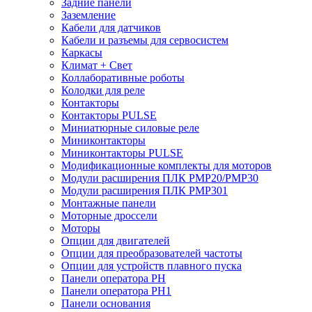
Задние панели
Заземление
Кабели для датчиков
Кабели и разъемы для сервосистем
Каркасы
Климат + Свет
Коллаборативные роботы
Колодки для реле
Контакторы
Контакторы PULSE
Миниатюрные силовые реле
Миниконтакторы
Миниконтакторы PULSE
Модификационные комплекты для моторов
Модули расширения ПЛК PMP20/PMP30
Модули расширения ПЛК PMP301
Монтажные панели
Моторные дроссели
Моторы
Опции для двигателей
Опции для преобразователей частоты
Опции для устройств плавного пуска
Панели оператора PH
Панели оператора PH1
Панели основания