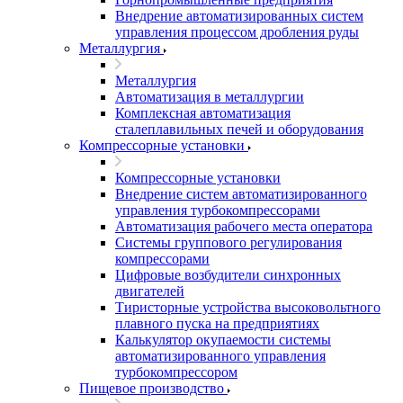
Внедрение автоматизированных систем
управления процессом дробления руды
Металлургия
Металлургия
Автоматизация в металлургии
Комплексная автоматизация
сталеплавильных печей и оборудования
Компрессорные установки
Компрессорные установки
Внедрение систем автоматизированного
управления турбокомпрессорами
Автоматизация рабочего места оператора
Системы группового регулирования
компрессорами
Цифровые возбудители синхронных
двигателей
Тиристорные устройства высоковольтного
плавного пуска на предприятиях
Калькулятор окупаемости системы
автоматизированного управления
турбокомпрессором
Пищевое производство