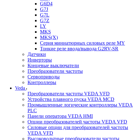
G6D4
G7J
G7L
G7Z
LY
MKS
MKS(X)
Серия миниатюрных силовых реле MY
Тонкие реле ввода/вывода G2RV-SR
Датчики
Инверторы
Концевые выключатели
Преобразователи частоты
Сервоприводы
Контроллеры
Veda
Преобразователи частоты VEDA VFD
Устройства плавного пуска VEDA MCD
Промышленные логические контроллеры VEDA
PLC
Панели оператора VEDA HMI
Опции преобразователей частоты VEDA VFD
Силовые опции для преобразователей частоты
VEDA VFD
Высоковольтные преобразователи частоты