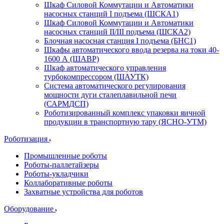
Шкаф Силовой Коммутации и Автоматики
насосных станций I подъема (ШСКА1)
Шкаф Силовой Коммутации и Автоматики
насосных станций II/III подъема (ШСКА2)
Блочная насосная станция I подъема (БНС1)
Шкафы автоматического ввода резерва на токи 40-
1600 А (ШАВР)
Шкаф автоматического управления
турбокомпрессором (ШАУТК)
Система автоматического регулирования
мощности дуги сталеплавильной печи
(САРМДСП)
Роботизированный комплекс упаковки яичной
продукции в транспортную тару (ЯСНО-УТМ)
Роботизация
Промышленные роботы
Роботы-паллетайзеры
Роботы-укладчики
Коллаборативные роботы
Захватные устройства для роботов
Оборудование