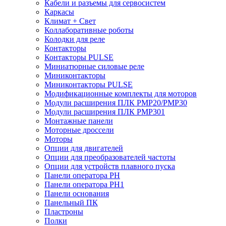
Кабели и разъемы для сервосистем
Каркасы
Климат + Свет
Коллаборативные роботы
Колодки для реле
Контакторы
Контакторы PULSE
Миниатюрные силовые реле
Миниконтакторы
Миниконтакторы PULSE
Модификационные комплекты для моторов
Модули расширения ПЛК PMP20/PMP30
Модули расширения ПЛК PMP301
Монтажные панели
Моторные дроссели
Моторы
Опции для двигателей
Опции для преобразователей частоты
Опции для устройств плавного пуска
Панели оператора PH
Панели оператора PH1
Панели основания
Панельный ПК
Пластроны
Полки