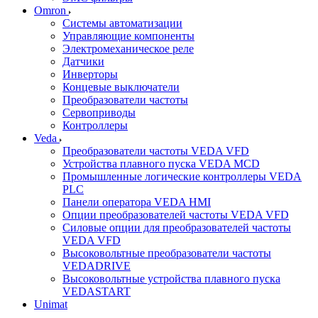
Omron
Системы автоматизации
Управляющие компоненты
Электромеханическое реле
Датчики
Инверторы
Концевые выключатели
Преобразователи частоты
Сервоприводы
Контроллеры
Veda
Преобразователи частоты VEDA VFD
Устройства плавного пуска VEDA MCD
Промышленные логические контроллеры VEDA
PLC
Панели оператора VEDA HMI
Опции преобразователей частоты VEDA VFD
Силовые опции для преобразователей частоты
VEDA VFD
Высоковольтные преобразователи частоты
VEDADRIVE
Высоковольтные устройства плавного пуска
VEDASTART
Unimat