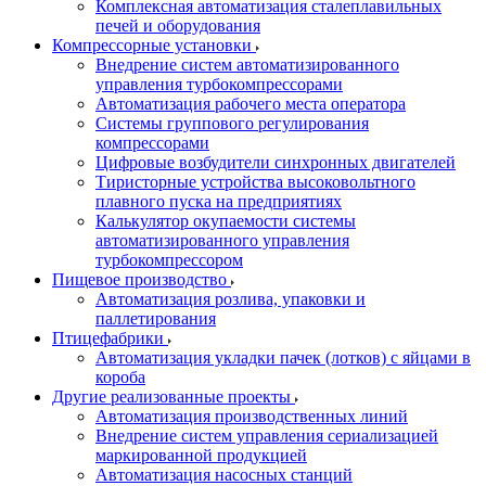
Комплексная автоматизация сталеплавильных
печей и оборудования
Компрессорные установки
Внедрение систем автоматизированного
управления турбокомпрессорами
Автоматизация рабочего места оператора
Системы группового регулирования
компрессорами
Цифровые возбудители синхронных двигателей
Тиристорные устройства высоковольтного
плавного пуска на предприятиях
Калькулятор окупаемости системы
автоматизированного управления
турбокомпрессором
Пищевое производство
Автоматизация розлива, упаковки и
паллетирования
Птицефабрики
Автоматизация укладки пачек (лотков) с яйцами в
короба
Другие реализованные проекты
Автоматизация производственных линий
Внедрение систем управления сериализацией
маркированной продукцией
Автоматизация насосных станций