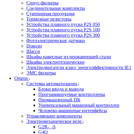
Синус-фильтры
Соединительные комплекты
Сувенирная продукция
Тормозные резисторы
Устройства плавного пуска P2S 050
Устройства плавного пуска P2S 100
Устройства плавного пуска P2S 300
Фотоэлектрические датчики
Цоколи
Шасси
Шкафы навесные из нержавеющей стали
Шкафы электротехнические
Электродвигатели класс энергоэффективности IE1
ЭМС фильтры
Omron
Системы автоматизации
Блоки ввода и вывода
Программируемые контроллеры
Промышленный ПК
Универсальный машинный контроллер
Человеко-машинные интерфейсы
Управляющие компоненты
Электромеханическое реле
G2R-_-S
G4Q