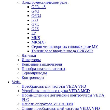
Электромеханическое реле
G2R-_-S
G4Q
G6D4
G7J
G7L
G7Z
LY
MKS
MKS(X)
Серия миниатюрных силовых реле MY
Тонкие реле ввода/вывода G2RV-SR
Датчики
Инверторы
Концевые выключатели
Преобразователи частоты
Сервоприводы
Контроллеры
Veda
Преобразователи частоты VEDA VFD
Устройства плавного пуска VEDA MCD
Промышленные логические контроллеры VEDA
PLC
Панели оператора VEDA HMI
Опции преобразователей частоты VEDA VFD