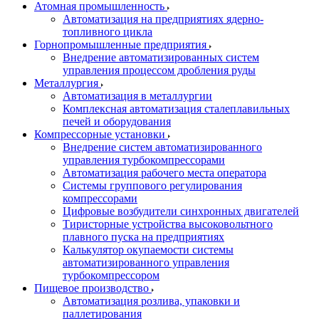
Атомная промышленность
Автоматизация на предприятиях ядерно-
топливного цикла
Горнопромышленные предприятия
Внедрение автоматизированных систем
управления процессом дробления руды
Металлургия
Автоматизация в металлургии
Комплексная автоматизация сталеплавильных
печей и оборудования
Компрессорные установки
Внедрение систем автоматизированного
управления турбокомпрессорами
Автоматизация рабочего места оператора
Системы группового регулирования
компрессорами
Цифровые возбудители синхронных двигателей
Тиристорные устройства высоковольтного
плавного пуска на предприятиях
Калькулятор окупаемости системы
автоматизированного управления
турбокомпрессором
Пищевое производство
Автоматизация розлива, упаковки и
паллетирования