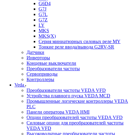
G6D4
G7J
G7L
G7Z
LY
MKS
MKS(X)
Серия миниатюрных силовых реле MY
Тонкие реле ввода/вывода G2RV-SR
Датчики
Инверторы
Концевые выключатели
Преобразователи частоты
Сервоприводы
Контроллеры
Veda
Преобразователи частоты VEDA VFD
Устройства плавного пуска VEDA MCD
Промышленные логические контроллеры VEDA
PLC
Панели оператора VEDA HMI
Опции преобразователей частоты VEDA VFD
Силовые опции для преобразователей частоты
VEDA VFD
Высоковольтные преобразователи частоты