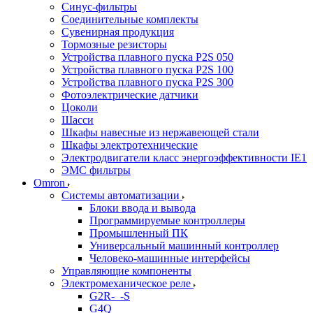
Синус-фильтры
Соединительные комплекты
Сувенирная продукция
Тормозные резисторы
Устройства плавного пуска P2S 050
Устройства плавного пуска P2S 100
Устройства плавного пуска P2S 300
Фотоэлектрические датчики
Цоколи
Шасси
Шкафы навесные из нержавеющей стали
Шкафы электротехнические
Электродвигатели класс энергоэффективности IE1
ЭМС фильтры
Omron
Системы автоматизации
Блоки ввода и вывода
Программируемые контроллеры
Промышленный ПК
Универсальный машинный контроллер
Человеко-машинные интерфейсы
Управляющие компоненты
Электромеханическое реле
G2R-_-S
G4Q