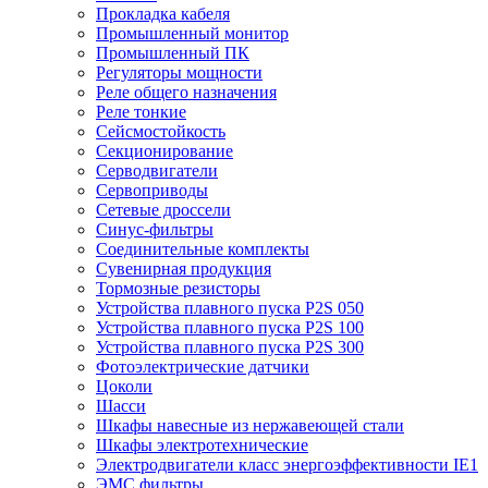
Прокладка кабеля
Промышленный монитор
Промышленный ПК
Регуляторы мощности
Реле общего назначения
Реле тонкие
Сейсмостойкость
Секционирование
Серводвигатели
Сервоприводы
Сетевые дроссели
Синус-фильтры
Соединительные комплекты
Сувенирная продукция
Тормозные резисторы
Устройства плавного пуска P2S 050
Устройства плавного пуска P2S 100
Устройства плавного пуска P2S 300
Фотоэлектрические датчики
Цоколи
Шасси
Шкафы навесные из нержавеющей стали
Шкафы электротехнические
Электродвигатели класс энергоэффективности IE1
ЭМС фильтры