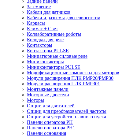
Задние панели
Заземление
Кабели для датчиков
Кабели и разъемы для сервосистем
Каркасы
Климат + Свет
Коллаборативные роботы
Колодки для реле
Контакторы
Контакторы PULSE
Миниатюрные силовые реле
Миниконтакторы
Миниконтакторы PULSE
Модификационные комплекты для моторов
Модули расширения ПЛК PMP20/PMP30
Модули расширения ПЛК PMP301
Монтажные панели
Моторные дроссели
Моторы
Опции для двигателей
Опции для преобразователей частоты
Опции для устройств плавного пуска
Панели оператора PH
Панели оператора PH1
Панели основания