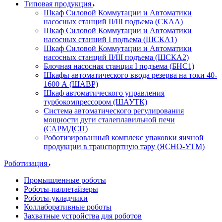
Типовая продукция
Шкаф Силовой Коммутации и Автоматики
насосных станций II/III подъема (СКАА)
Шкаф Силовой Коммутации и Автоматики
насосных станций I подъема (ШСКА1)
Шкаф Силовой Коммутации и Автоматики
насосных станций II/III подъема (ШСКА2)
Блочная насосная станция I подъема (БНС1)
Шкафы автоматического ввода резерва на токи 40-
1600 А (ШАВР)
Шкаф автоматического управления
турбокомпрессором (ШАУТК)
Система автоматического регулирования
мощности дуги сталеплавильной печи
(САРМДСП)
Роботизированный комплекс упаковки яичной
продукции в транспортную тару (ЯСНО-УТМ)
Роботизация
Промышленные роботы
Роботы-паллетайзеры
Роботы-укладчики
Коллаборативные роботы
Захватные устройства для роботов