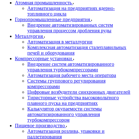
Атомная промышленность
Автоматизация на предприятиях ядерно-
топливного цикла
Горнопромышленные предприятия
Внедрение автоматизированных систем
управления процессом дробления руды
Металлургия
Автоматизация в металлургии
Комплексная автоматизация сталеплавильных
печей и оборудования
Компрессорные установки
Внедрение систем автоматизированного
управления турбокомпрессорами
Автоматизация рабочего места оператора
Системы группового регулирования
компрессорами
Цифровые возбудители синхронных двигателей
Тиристорные устройства высоковольтного
плавного пуска на предприятиях
Калькулятор окупаемости системы
автоматизированного управления
турбокомпрессором
Пищевое производство
Автоматизация розлива, упаковки и
паллетирования