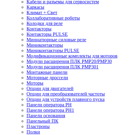
Кабели и разъемы для сервосистем
Каркасы
Климат + Свет
Коллаборативные роботы
Колодки для реле
Контакторы
Контакторы PULSE
Миниатюрные силовые реле
Миниконтакторы
Миниконтакторы PULSE
Модификационные комплекты для моторов
Модули расширения ПЛК PMP20/PMP30
Модули расширения ПЛК PMP301
Монтажные панели
Моторные дроссели
Моторы
Опции для двигателей
Опции для преобразователей частоты
Опции для устройств плавного пуска
Панели оператора PH
Панели оператора PH1
Панели основания
Панельный ПК
Пластроны
Полки