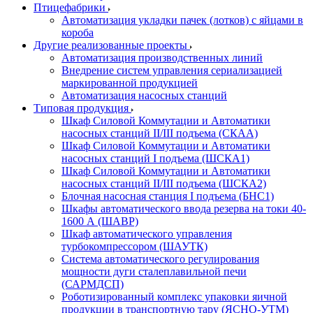
Птицефабрики
Автоматизация укладки пачек (лотков) с яйцами в
короба
Другие реализованные проекты
Автоматизация производственных линий
Внедрение систем управления сериализацией
маркированной продукцией
Автоматизация насосных станций
Типовая продукция
Шкаф Силовой Коммутации и Автоматики
насосных станций II/III подъема (СКАА)
Шкаф Силовой Коммутации и Автоматики
насосных станций I подъема (ШСКА1)
Шкаф Силовой Коммутации и Автоматики
насосных станций II/III подъема (ШСКА2)
Блочная насосная станция I подъема (БНС1)
Шкафы автоматического ввода резерва на токи 40-
1600 А (ШАВР)
Шкаф автоматического управления
турбокомпрессором (ШАУТК)
Система автоматического регулирования
мощности дуги сталеплавильной печи
(САРМДСП)
Роботизированный комплекс упаковки яичной
продукции в транспортную тару (ЯСНО-УТМ)