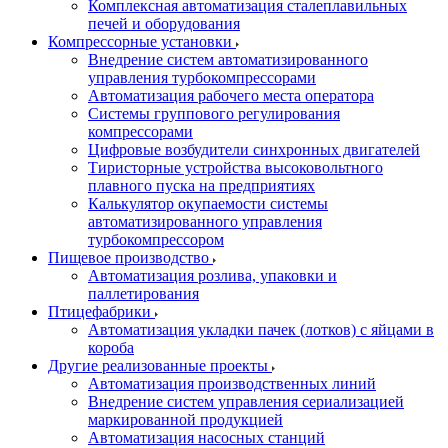
Комплексная автоматизация сталеплавильных
печей и оборудования
Компрессорные установки
Внедрение систем автоматизированного
управления турбокомпрессорами
Автоматизация рабочего места оператора
Системы группового регулирования
компрессорами
Цифровые возбудители синхронных двигателей
Тиристорные устройства высоковольтного
плавного пуска на предприятиях
Калькулятор окупаемости системы
автоматизированного управления
турбокомпрессором
Пищевое производство
Автоматизация розлива, упаковки и
паллетирования
Птицефабрики
Автоматизация укладки пачек (лотков) с яйцами в
короба
Другие реализованные проекты
Автоматизация производственных линий
Внедрение систем управления сериализацией
маркированной продукцией
Автоматизация насосных станций