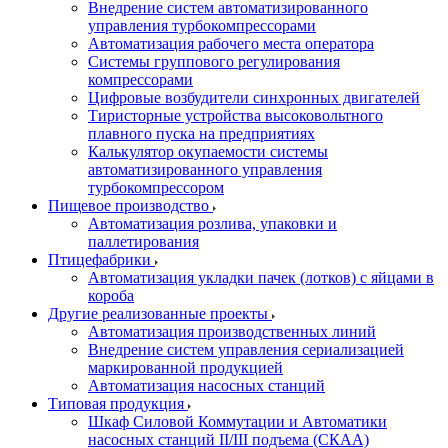
Внедрение систем автоматизированного
управления турбокомпрессорами
Автоматизация рабочего места оператора
Системы группового регулирования
компрессорами
Цифровые возбудители синхронных двигателей
Тиристорные устройства высоковольтного
плавного пуска на предприятиях
Калькулятор окупаемости системы
автоматизированного управления
турбокомпрессором
Пищевое производство
Автоматизация розлива, упаковки и
паллетирования
Птицефабрики
Автоматизация укладки пачек (лотков) с яйцами в
короба
Другие реализованные проекты
Автоматизация производственных линий
Внедрение систем управления сериализацией
маркированной продукцией
Автоматизация насосных станций
Типовая продукция
Шкаф Силовой Коммутации и Автоматики
насосных станций II/III подъема (СКАА)