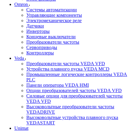
Omron
Системы автоматизации
Управляющие компоненты
Электромеханическое реле
Датчики
Инверторы
Концевые выключатели
Преобразователи частоты
Сервоприводы
Контроллеры
Veda
Преобразователи частоты VEDA VFD
Устройства плавного пуска VEDA MCD
Промышленные логические контроллеры VEDA
PLC
Панели оператора VEDA HMI
Опции преобразователей частоты VEDA VFD
Силовые опции для преобразователей частоты
VEDA VFD
Высоковольтные преобразователи частоты
VEDADRIVE
Высоковольтные устройства плавного пуска
VEDASTART
Unimat