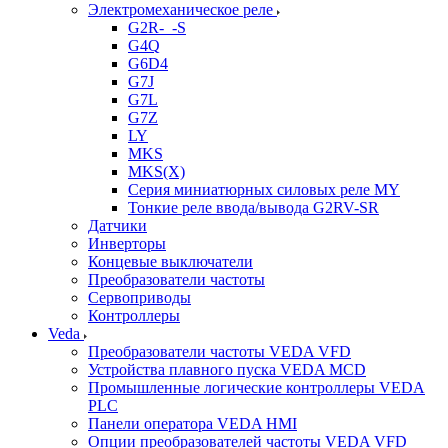
Электромеханическое реле
G2R-_-S
G4Q
G6D4
G7J
G7L
G7Z
LY
MKS
MKS(X)
Серия миниатюрных силовых реле MY
Тонкие реле ввода/вывода G2RV-SR
Датчики
Инверторы
Концевые выключатели
Преобразователи частоты
Сервоприводы
Контроллеры
Veda
Преобразователи частоты VEDA VFD
Устройства плавного пуска VEDA MCD
Промышленные логические контроллеры VEDA
PLC
Панели оператора VEDA HMI
Опции преобразователей частоты VEDA VFD