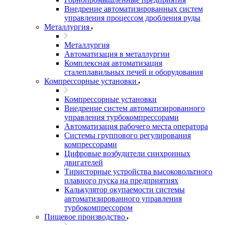
Внедрение автоматизированных систем
управления процессом дробления руды
Металлургия
Металлургия
Автоматизация в металлургии
Комплексная автоматизация
сталеплавильных печей и оборудования
Компрессорные установки
Компрессорные установки
Внедрение систем автоматизированного
управления турбокомпрессорами
Автоматизация рабочего места оператора
Системы группового регулирования
компрессорами
Цифровые возбудители синхронных
двигателей
Тиристорные устройства высоковольтного
плавного пуска на предприятиях
Калькулятор окупаемости системы
автоматизированного управления
турбокомпрессором
Пищевое производство