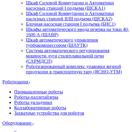
Шкаф Силовой Коммутации и Автоматики
насосных станций I подъема (ШСКА1)
Шкаф Силовой Коммутации и Автоматики
насосных станций II/III подъема (ШСКА2)
Блочная насосная станция I подъема (БНС1)
Шкафы автоматического ввода резерва на токи 40-
1600 А (ШАВР)
Шкаф автоматического управления
турбокомпрессором (ШАУТК)
Система автоматического регулирования
мощности дуги сталеплавильной печи
(САРМДСП)
Роботизированный комплекс упаковки яичной
продукции в транспортную тару (ЯСНО-УТМ)
Роботизация
Промышленные роботы
Роботы-паллетайзеры
Роботы-укладчики
Коллаборативные роботы
Захватные устройства для роботов
Оборудование