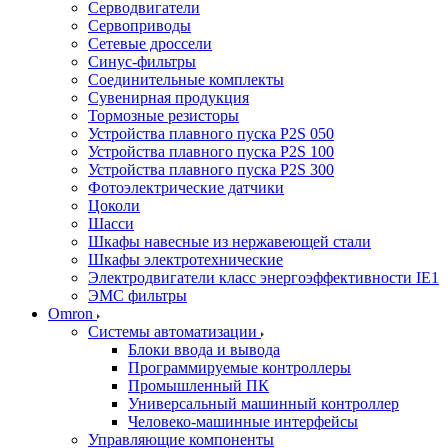
Серводвигатели
Сервоприводы
Сетевые дроссели
Синус-фильтры
Соединительные комплекты
Сувенирная продукция
Тормозные резисторы
Устройства плавного пуска P2S 050
Устройства плавного пуска P2S 100
Устройства плавного пуска P2S 300
Фотоэлектрические датчики
Цоколи
Шасси
Шкафы навесные из нержавеющей стали
Шкафы электротехнические
Электродвигатели класс энергоэффективности IE1
ЭМС фильтры
Omron
Системы автоматизации
Блоки ввода и вывода
Программируемые контроллеры
Промышленный ПК
Универсальный машинный контроллер
Человеко-машинные интерфейсы
Управляющие компоненты