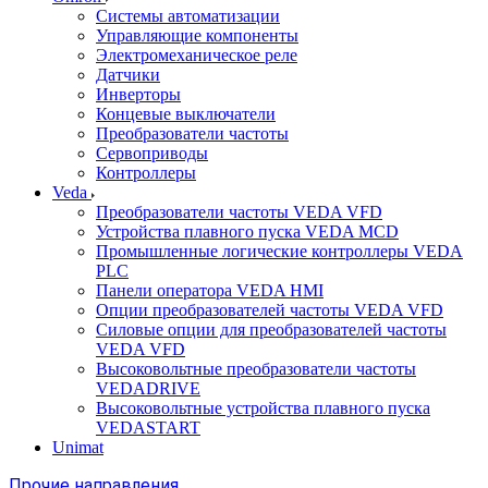
Системы автоматизации
Управляющие компоненты
Электромеханическое реле
Датчики
Инверторы
Концевые выключатели
Преобразователи частоты
Сервоприводы
Контроллеры
Veda
Преобразователи частоты VEDA VFD
Устройства плавного пуска VEDA MCD
Промышленные логические контроллеры VEDA
PLC
Панели оператора VEDA HMI
Опции преобразователей частоты VEDA VFD
Силовые опции для преобразователей частоты
VEDA VFD
Высоковольтные преобразователи частоты
VEDADRIVE
Высоковольтные устройства плавного пуска
VEDASTART
Unimat
Прочие направления