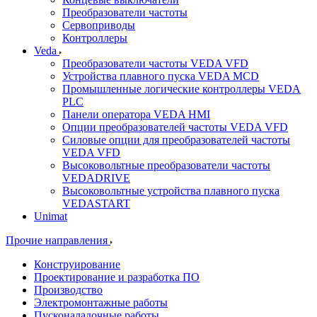
Преобразователи частоты
Сервоприводы
Контроллеры
Veda
Преобразователи частоты VEDA VFD
Устройства плавного пуска VEDA MCD
Промышленные логические контроллеры VEDA
PLC
Панели оператора VEDA HMI
Опции преобразователей частоты VEDA VFD
Силовые опции для преобразователей частоты
VEDA VFD
Высоковольтные преобразователи частоты
VEDADRIVE
Высоковольтные устройства плавного пуска
VEDASTART
Unimat
Прочие направления
Конструирование
Проектирование и разработка ПО
Производство
Электромонтажные работы
Пусконаладочные работы