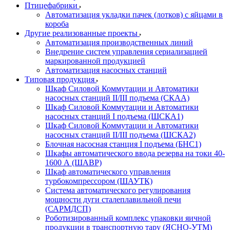
Птицефабрики
Автоматизация укладки пачек (лотков) с яйцами в
короба
Другие реализованные проекты
Автоматизация производственных линий
Внедрение систем управления сериализацией
маркированной продукцией
Автоматизация насосных станций
Типовая продукция
Шкаф Силовой Коммутации и Автоматики
насосных станций II/III подъема (СКАА)
Шкаф Силовой Коммутации и Автоматики
насосных станций I подъема (ШСКА1)
Шкаф Силовой Коммутации и Автоматики
насосных станций II/III подъема (ШСКА2)
Блочная насосная станция I подъема (БНС1)
Шкафы автоматического ввода резерва на токи 40-
1600 А (ШАВР)
Шкаф автоматического управления
турбокомпрессором (ШАУТК)
Система автоматического регулирования
мощности дуги сталеплавильной печи
(САРМДСП)
Роботизированный комплекс упаковки яичной
продукции в транспортную тару (ЯСНО-УТМ)