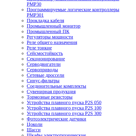
PMP30
Программируемые логические контроллеры
PMP301
Прокладка кабеля
Промышленный монитор
Промышленный ПК
Регуляторы мощности
Реле общего назначения
Реле тонкие
Сейсмостойкость
Секционирование
Серводвигатели
Сервоприводы
Сетевые дроссели
Синус-фильтры
Соединительные комплекты
Сувенирная продукция
Тормозные резисторы
Устройства плавного пуска P2S 050
Устройства плавного пуска P2S 100
Устройства плавного пуска P2S 300
Фотоэлектрические датчики
Цоколи
Шасси
Шкафы электротехнические