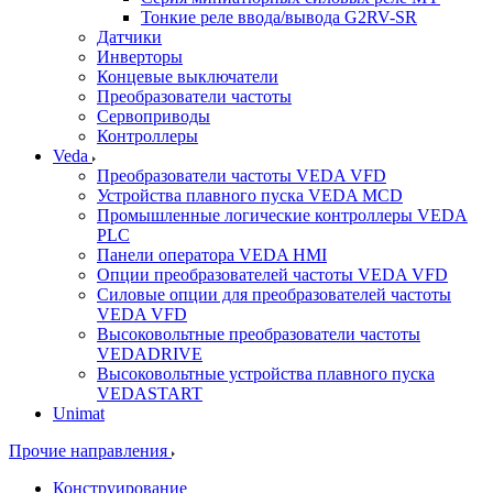
Тонкие реле ввода/вывода G2RV-SR
Датчики
Инверторы
Концевые выключатели
Преобразователи частоты
Сервоприводы
Контроллеры
Veda
Преобразователи частоты VEDA VFD
Устройства плавного пуска VEDA MCD
Промышленные логические контроллеры VEDA
PLC
Панели оператора VEDA HMI
Опции преобразователей частоты VEDA VFD
Силовые опции для преобразователей частоты
VEDA VFD
Высоковольтные преобразователи частоты
VEDADRIVE
Высоковольтные устройства плавного пуска
VEDASTART
Unimat
Прочие направления
Конструирование