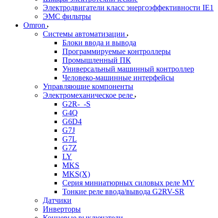
Электродвигатели класс энергоэффективности IE1
ЭМС фильтры
Omron
Системы автоматизации
Блоки ввода и вывода
Программируемые контроллеры
Промышленный ПК
Универсальный машинный контроллер
Человеко-машинные интерфейсы
Управляющие компоненты
Электромеханическое реле
G2R-_-S
G4Q
G6D4
G7J
G7L
G7Z
LY
MKS
MKS(X)
Серия миниатюрных силовых реле MY
Тонкие реле ввода/вывода G2RV-SR
Датчики
Инверторы
Концевые выключатели