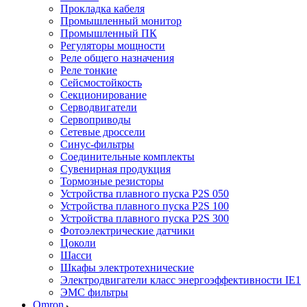
Прокладка кабеля
Промышленный монитор
Промышленный ПК
Регуляторы мощности
Реле общего назначения
Реле тонкие
Сейсмостойкость
Секционирование
Серводвигатели
Сервоприводы
Сетевые дроссели
Синус-фильтры
Соединительные комплекты
Сувенирная продукция
Тормозные резисторы
Устройства плавного пуска P2S 050
Устройства плавного пуска P2S 100
Устройства плавного пуска P2S 300
Фотоэлектрические датчики
Цоколи
Шасси
Шкафы электротехнические
Электродвигатели класс энергоэффективности IE1
ЭМС фильтры
Omron