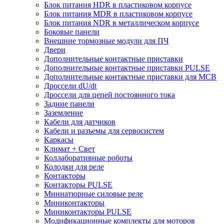
Блок питания HDR в пластиковом корпусе
Блок питания MDR в пластиковом корпусе
Блок питания NDR в металлическом корпусе
Боковые панели
Внешние тормозные модули для ПЧ
Двери
Дополнительные контактные приставки
Дополнительные контактные приставки PULSE
Дополнительные контактные приставки для MCB
Дроссели dU/dt
Дроссели для цепей постоянного тока
Задние панели
Заземление
Кабели для датчиков
Кабели и разъемы для сервосистем
Каркасы
Климат + Свет
Коллаборативные роботы
Колодки для реле
Контакторы
Контакторы PULSE
Миниатюрные силовые реле
Миниконтакторы
Миниконтакторы PULSE
Модификационные комплекты для моторов