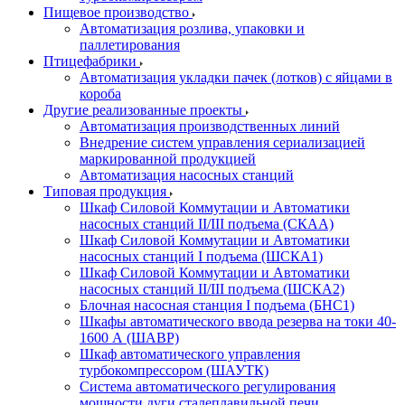
Пищевое производство
Автоматизация розлива, упаковки и
паллетирования
Птицефабрики
Автоматизация укладки пачек (лотков) с яйцами в
короба
Другие реализованные проекты
Автоматизация производственных линий
Внедрение систем управления сериализацией
маркированной продукцией
Автоматизация насосных станций
Типовая продукция
Шкаф Силовой Коммутации и Автоматики
насосных станций II/III подъема (СКАА)
Шкаф Силовой Коммутации и Автоматики
насосных станций I подъема (ШСКА1)
Шкаф Силовой Коммутации и Автоматики
насосных станций II/III подъема (ШСКА2)
Блочная насосная станция I подъема (БНС1)
Шкафы автоматического ввода резерва на токи 40-
1600 А (ШАВР)
Шкаф автоматического управления
турбокомпрессором (ШАУТК)
Система автоматического регулирования
мощности дуги сталеплавильной печи