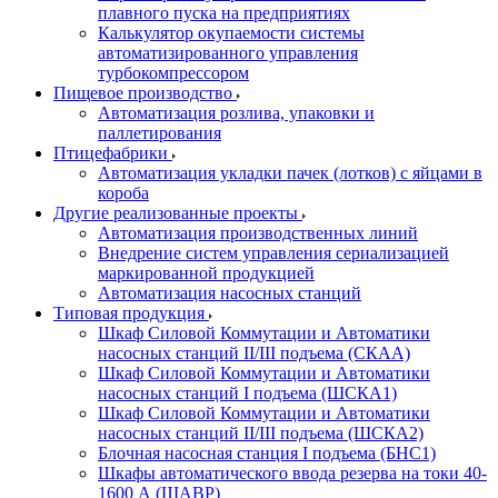
плавного пуска на предприятиях
Калькулятор окупаемости системы
автоматизированного управления
турбокомпрессором
Пищевое производство
Автоматизация розлива, упаковки и
паллетирования
Птицефабрики
Автоматизация укладки пачек (лотков) с яйцами в
короба
Другие реализованные проекты
Автоматизация производственных линий
Внедрение систем управления сериализацией
маркированной продукцией
Автоматизация насосных станций
Типовая продукция
Шкаф Силовой Коммутации и Автоматики
насосных станций II/III подъема (СКАА)
Шкаф Силовой Коммутации и Автоматики
насосных станций I подъема (ШСКА1)
Шкаф Силовой Коммутации и Автоматики
насосных станций II/III подъема (ШСКА2)
Блочная насосная станция I подъема (БНС1)
Шкафы автоматического ввода резерва на токи 40-
1600 А (ШАВР)