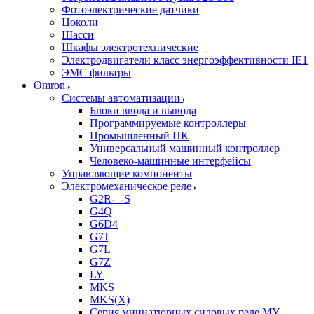
Фотоэлектрические датчики
Цоколи
Шасси
Шкафы электротехнические
Электродвигатели класс энергоэффективности IE1
ЭМС фильтры
Omron
Системы автоматизации
Блоки ввода и вывода
Программируемые контроллеры
Промышленный ПК
Универсальный машинный контроллер
Человеко-машинные интерфейсы
Управляющие компоненты
Электромеханическое реле
G2R-_-S
G4Q
G6D4
G7J
G7L
G7Z
LY
MKS
MKS(X)
Серия миниатюрных силовых реле MY