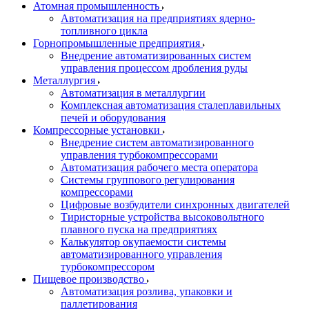
Атомная промышленность
Автоматизация на предприятиях ядерно-
топливного цикла
Горнопромышленные предприятия
Внедрение автоматизированных систем
управления процессом дробления руды
Металлургия
Автоматизация в металлургии
Комплексная автоматизация сталеплавильных
печей и оборудования
Компрессорные установки
Внедрение систем автоматизированного
управления турбокомпрессорами
Автоматизация рабочего места оператора
Системы группового регулирования
компрессорами
Цифровые возбудители синхронных двигателей
Тиристорные устройства высоковольтного
плавного пуска на предприятиях
Калькулятор окупаемости системы
автоматизированного управления
турбокомпрессором
Пищевое производство
Автоматизация розлива, упаковки и
паллетирования