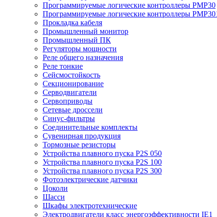
Программируемые логические контроллеры PMP30
Программируемые логические контроллеры PMP30
Прокладка кабеля
Промышленный монитор
Промышленный ПК
Регуляторы мощности
Реле общего назначения
Реле тонкие
Сейсмостойкость
Секционирование
Серводвигатели
Сервоприводы
Сетевые дроссели
Синус-фильтры
Соединительные комплекты
Сувенирная продукция
Тормозные резисторы
Устройства плавного пуска P2S 050
Устройства плавного пуска P2S 100
Устройства плавного пуска P2S 300
Фотоэлектрические датчики
Цоколи
Шасси
Шкафы электротехнические
Электродвигатели класс энергоэффективности IE1