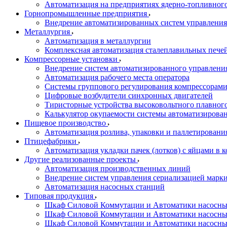
Автоматизация на предприятиях ядерно-топливног
Горнопромышленные предприятия
Внедрение автоматизированных систем управления
Металлургия
Автоматизация в металлургии
Комплексная автоматизация сталеплавильных пече
Компрессорные установки
Внедрение систем автоматизированного управлени
Автоматизация рабочего места оператора
Системы группового регулирования компрессорам
Цифровые возбудители синхронных двигателей
Тиристорные устройства высоковольтного плавного
Калькулятор окупаемости системы автоматизирова
Пищевое производство
Автоматизация розлива, упаковки и паллетировани
Птицефабрики
Автоматизация укладки пачек (лотков) с яйцами в к
Другие реализованные проекты
Автоматизация производственных линий
Внедрение систем управления сериализацией марк
Автоматизация насосных станций
Типовая продукция
Шкаф Силовой Коммутации и Автоматики насосных 
Шкаф Силовой Коммутации и Автоматики насосны
Шкаф Силовой Коммутации и Автоматики насосных