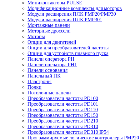
Миниконтакторы PULSE
Модификационные комплекты для моторов
Модули расширения ПЛК PMP20/PMP30
Модули расширения ПЛК PMP301
Монтажные панели
Моторные дроссели
Моторы
Опции для двигателей
Опции для преобразователей частоты
Опции для устройств плавного пуска
Панели оператора PH
Панели оператора PH1
Панели основания
Панельный ПК
Пластроны
Полки
Потолочные панели
Преобразователи частоты PD100
Преобразователи частоты PD101
Преобразователи частоты PD110
Преобразователи частоты PD150
Преобразователи частоты PD210
Преобразователи частоты PD310
Преобразователи частоты PD310 IP54
Программируемые логические контроллеры PMP20