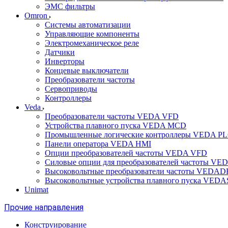
ЭМС фильтры
Omron
Системы автоматизации
Управляющие компоненты
Электромеханическое реле
Датчики
Инверторы
Концевые выключатели
Преобразователи частоты
Сервоприводы
Контроллеры
Veda
Преобразователи частоты VEDA VFD
Устройства плавного пуска VEDA MCD
Промышленные логические контроллеры VEDA P
Панели оператора VEDA HMI
Опции преобразователей частоты VEDA VFD
Силовые опции для преобразователей частоты VE
Высоковольтные преобразователи частоты VEDA
Высоковольтные устройства плавного пуска VED
Unimat
Прочие направления
Конструирование