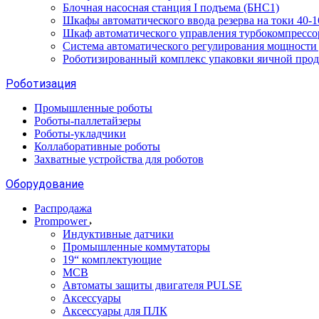
Блочная насосная станция I подъема (БНС1)
Шкафы автоматического ввода резерва на токи 40
Шкаф автоматического управления турбокомпрес
Система автоматического регулирования мощност
Роботизированный комплекс упаковки яичной про
Роботизация
Промышленные роботы
Роботы-паллетайзеры
Роботы-укладчики
Коллаборативные роботы
Захватные устройства для роботов
Оборудование
Распродажа
Prompower
Индуктивные датчики
Промышленные коммутаторы
19“ комплектующие
MCB
Автоматы защиты двигателя PULSE
Аксессуары
Аксессуары для ПЛК