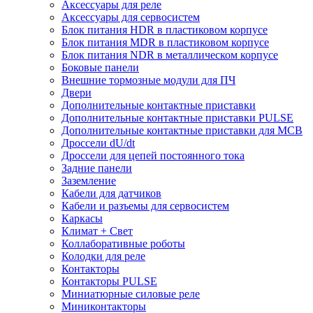
Аксессуары для реле
Аксессуары для сервосистем
Блок питания HDR в пластиковом корпусе
Блок питания MDR в пластиковом корпусе
Блок питания NDR в металлическом корпусе
Боковые панели
Внешние тормозные модули для ПЧ
Двери
Дополнительные контактные приставки
Дополнительные контактные приставки PULSE
Дополнительные контактные приставки для MCB
Дроссели dU/dt
Дроссели для цепей постоянного тока
Задние панели
Заземление
Кабели для датчиков
Кабели и разъемы для сервосистем
Каркасы
Климат + Свет
Коллаборативные роботы
Колодки для реле
Контакторы
Контакторы PULSE
Миниатюрные силовые реле
Миниконтакторы