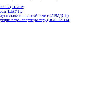
-1600 А (ШАВР)
сором (ШАУТК)
и дуги сталеплавильной печи (САРМДСП)
дукции в транспортную тару (ЯСНО-УТМ)