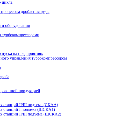
о цикла
 процессом дробления руды
й и оборудования
я турбокомпрессорами
и
 пуска на предприятиях
нного управления турбокомпрессором
я
ороба
ированной продукцией
станций II/III подъема (СКАА)
х станций I подъема (ШСКА1)
 станций II/III подъема (ШСКА2)