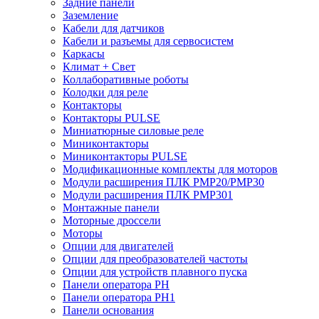
Задние панели
Заземление
Кабели для датчиков
Кабели и разъемы для сервосистем
Каркасы
Климат + Свет
Коллаборативные роботы
Колодки для реле
Контакторы
Контакторы PULSE
Миниатюрные силовые реле
Миниконтакторы
Миниконтакторы PULSE
Модификационные комплекты для моторов
Модули расширения ПЛК PMP20/PMP30
Модули расширения ПЛК PMP301
Монтажные панели
Моторные дроссели
Моторы
Опции для двигателей
Опции для преобразователей частоты
Опции для устройств плавного пуска
Панели оператора PH
Панели оператора PH1
Панели основания