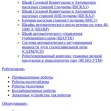
Шкаф Силовой Коммутации и Автоматики
насосных станций I подъема (ШСКА1)
Шкаф Силовой Коммутации и Автоматики
насосных станций II/III подъема (ШСКА2)
Блочная насосная станция I подъема (БНС1)
Шкафы автоматического ввода резерва на токи 40-
1600 А (ШАВР)
Шкаф автоматического управления
турбокомпрессором (ШАУТК)
Система автоматического регулирования
мощности дуги сталеплавильной печи
(САРМДСП)
Роботизированный комплекс упаковки яичной
продукции в транспортную тару (ЯСНО-УТМ)
Роботизация
Промышленные роботы
Роботы-паллетайзеры
Роботы-укладчики
Коллаборативные роботы
Захватные устройства для роботов
Оборудование