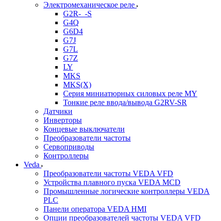
Электромеханическое реле
G2R-_-S
G4Q
G6D4
G7J
G7L
G7Z
LY
MKS
MKS(X)
Серия миниатюрных силовых реле MY
Тонкие реле ввода/вывода G2RV-SR
Датчики
Инверторы
Концевые выключатели
Преобразователи частоты
Сервоприводы
Контроллеры
Veda
Преобразователи частоты VEDA VFD
Устройства плавного пуска VEDA MCD
Промышленные логические контроллеры VEDA
PLC
Панели оператора VEDA HMI
Опции преобразователей частоты VEDA VFD