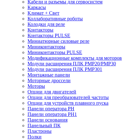
Кабели и разъемы для сервосистем
Каркасы
Климат + Свет
Коллаборативные роботы
Колодки для реле
Контакторы
Контакторы PULSE
Миниатюрные силовые реле
Миниконтакторы
Миниконтакторы PULSE
Модификационные комплекты для моторов
Модули расширения ПЛК PMP20/PMP30
Модули расширения ПЛК PMP301
Монтажные панели
Моторные дроссели
Моторы
Опции для двигателей
Опции для преобразователей частоты
Опции для устройств плавного пуска
Панели оператора PH
Панели оператора PH1
Панели основания
Панельный ПК
Пластроны
Полки