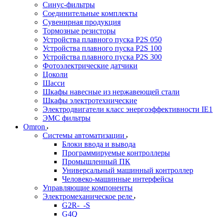
Синус-фильтры
Соединительные комплекты
Сувенирная продукция
Тормозные резисторы
Устройства плавного пуска P2S 050
Устройства плавного пуска P2S 100
Устройства плавного пуска P2S 300
Фотоэлектрические датчики
Цоколи
Шасси
Шкафы навесные из нержавеющей стали
Шкафы электротехнические
Электродвигатели класс энергоэффективности IE1
ЭМС фильтры
Omron
Системы автоматизации
Блоки ввода и вывода
Программируемые контроллеры
Промышленный ПК
Универсальный машинный контроллер
Человеко-машинные интерфейсы
Управляющие компоненты
Электромеханическое реле
G2R-_-S
G4Q