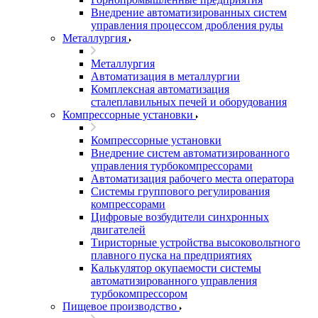
Внедрение автоматизированных систем
управления процессом дробления руды
Металлургия
Металлургия
Автоматизация в металлургии
Комплексная автоматизация
сталеплавильных печей и оборудования
Компрессорные установки
Компрессорные установки
Внедрение систем автоматизированного
управления турбокомпрессорами
Автоматизация рабочего места оператора
Системы группового регулирования
компрессорами
Цифровые возбудители синхронных
двигателей
Тиристорные устройства высоковольтного
плавного пуска на предприятиях
Калькулятор окупаемости системы
автоматизированного управления
турбокомпрессором
Пищевое производство