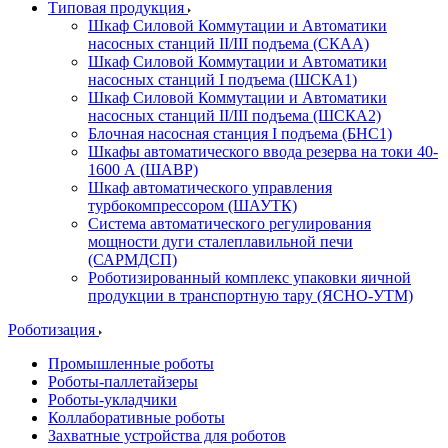
Типовая продукция
Шкаф Силовой Коммутации и Автоматики
насосных станций II/III подъема (СКАА)
Шкаф Силовой Коммутации и Автоматики
насосных станций I подъема (ШСКА1)
Шкаф Силовой Коммутации и Автоматики
насосных станций II/III подъема (ШСКА2)
Блочная насосная станция I подъема (БНС1)
Шкафы автоматического ввода резерва на токи 40-
1600 А (ШАВР)
Шкаф автоматического управления
турбокомпрессором (ШАУТК)
Система автоматического регулирования
мощности дуги сталеплавильной печи
(САРМДСП)
Роботизированный комплекс упаковки яичной
продукции в транспортную тару (ЯСНО-УТМ)
Роботизация
Промышленные роботы
Роботы-паллетайзеры
Роботы-укладчики
Коллаборативные роботы
Захватные устройства для роботов