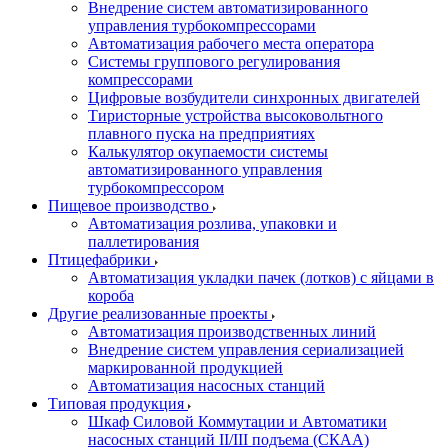
Внедрение систем автоматизированного
управления турбокомпрессорами
Автоматизация рабочего места оператора
Системы группового регулирования
компрессорами
Цифровые возбудители синхронных двигателей
Тиристорные устройства высоковольтного
плавного пуска на предприятиях
Калькулятор окупаемости системы
автоматизированного управления
турбокомпрессором
Пищевое производство
Автоматизация розлива, упаковки и
паллетирования
Птицефабрики
Автоматизация укладки пачек (лотков) с яйцами в
короба
Другие реализованные проекты
Автоматизация производственных линий
Внедрение систем управления сериализацией
маркированной продукцией
Автоматизация насосных станций
Типовая продукция
Шкаф Силовой Коммутации и Автоматики
насосных станций II/III подъема (СКАА)