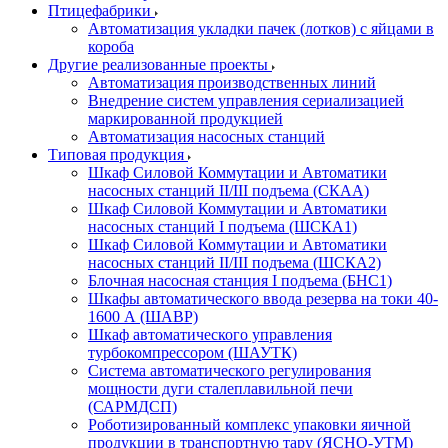
Птицефабрики
Автоматизация укладки пачек (лотков) с яйцами в
короба
Другие реализованные проекты
Автоматизация производственных линий
Внедрение систем управления сериализацией
маркированной продукцией
Автоматизация насосных станций
Типовая продукция
Шкаф Силовой Коммутации и Автоматики
насосных станций II/III подъема (СКАА)
Шкаф Силовой Коммутации и Автоматики
насосных станций I подъема (ШСКА1)
Шкаф Силовой Коммутации и Автоматики
насосных станций II/III подъема (ШСКА2)
Блочная насосная станция I подъема (БНС1)
Шкафы автоматического ввода резерва на токи 40-
1600 А (ШАВР)
Шкаф автоматического управления
турбокомпрессором (ШАУТК)
Система автоматического регулирования
мощности дуги сталеплавильной печи
(САРМДСП)
Роботизированный комплекс упаковки яичной
продукции в транспортную тару (ЯСНО-УТМ)