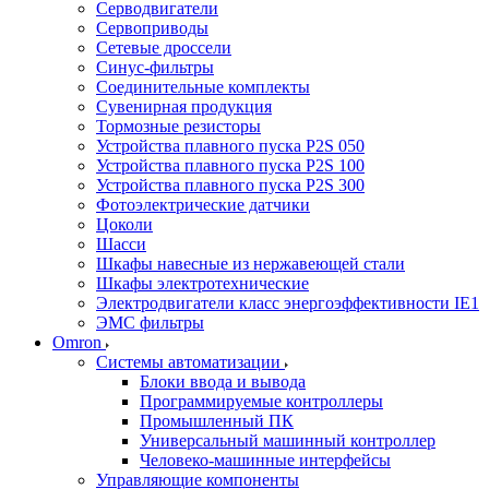
Серводвигатели
Сервоприводы
Сетевые дроссели
Синус-фильтры
Соединительные комплекты
Сувенирная продукция
Тормозные резисторы
Устройства плавного пуска P2S 050
Устройства плавного пуска P2S 100
Устройства плавного пуска P2S 300
Фотоэлектрические датчики
Цоколи
Шасси
Шкафы навесные из нержавеющей стали
Шкафы электротехнические
Электродвигатели класс энергоэффективности IE1
ЭМС фильтры
Omron
Системы автоматизации
Блоки ввода и вывода
Программируемые контроллеры
Промышленный ПК
Универсальный машинный контроллер
Человеко-машинные интерфейсы
Управляющие компоненты