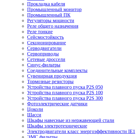
Прокладка кабеля
Промышленный монитор
Промышленный ПК
Регуляторы мощности
Реле общего назначения
Реле тонкие
Сейсмостойкость
Секционирование
Серводвигатели
Сервоприводы
Сетевые дроссели
Синус-фильтры
Соединительные комплекты
Сувенирная продукция
Тормозные резисторы
Устройства плавного пуска P2S 050
Устройства плавного пуска P2S 100
Устройства плавного пуска P2S 300
Фотоэлектрические датчики
Цоколи
Шасси
Шкафы навесные из нержавеющей стали
Шкафы электротехнические
Электродвигатели класс энергоэффективности IE1
ЭМС фильтры