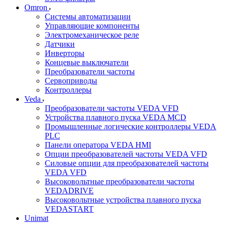
Omron
Системы автоматизации
Управляющие компоненты
Электромеханическое реле
Датчики
Инверторы
Концевые выключатели
Преобразователи частоты
Сервоприводы
Контроллеры
Veda
Преобразователи частоты VEDA VFD
Устройства плавного пуска VEDA MCD
Промышленные логические контроллеры VEDA
PLC
Панели оператора VEDA HMI
Опции преобразователей частоты VEDA VFD
Силовые опции для преобразователей частоты
VEDA VFD
Высоковольтные преобразователи частоты
VEDADRIVE
Высоковольтные устройства плавного пуска
VEDASTART
Unimat