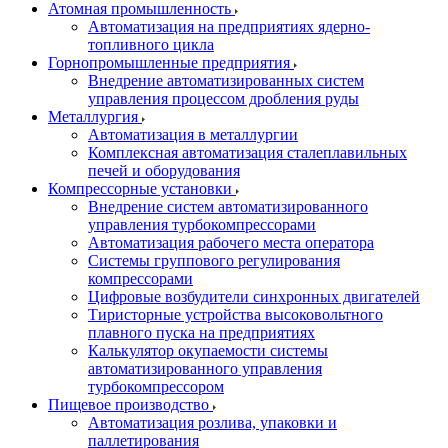
Атомная промышленность
Автоматизация на предприятиях ядерно-
топливного цикла
Горнопромышленные предприятия
Внедрение автоматизированных систем
управления процессом дробления руды
Металлургия
Автоматизация в металлургии
Комплексная автоматизация сталеплавильных
печей и оборудования
Компрессорные установки
Внедрение систем автоматизированного
управления турбокомпрессорами
Автоматизация рабочего места оператора
Системы группового регулирования
компрессорами
Цифровые возбудители синхронных двигателей
Тиристорные устройства высоковольтного
плавного пуска на предприятиях
Калькулятор окупаемости системы
автоматизированного управления
турбокомпрессором
Пищевое производство
Автоматизация розлива, упаковки и
паллетирования