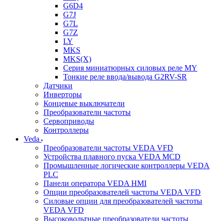
G6D4
G7J
G7L
G7Z
LY
MKS
MKS(X)
Серия миниатюрных силовых реле MY
Тонкие реле ввода/вывода G2RV-SR
Датчики
Инверторы
Концевые выключатели
Преобразователи частоты
Сервоприводы
Контроллеры
Veda
Преобразователи частоты VEDA VFD
Устройства плавного пуска VEDA MCD
Промышленные логические контроллеры VEDA
PLC
Панели оператора VEDA HMI
Опции преобразователей частоты VEDA VFD
Силовые опции для преобразователей частоты
VEDA VFD
Высоковольтные преобразователи частоты