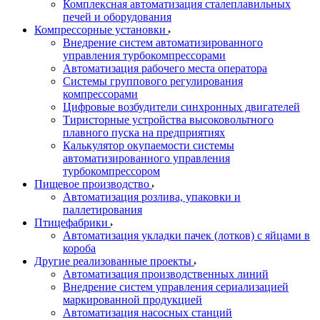
Комплексная автоматизация сталеплавильных
печей и оборудования
Компрессорные установки
Внедрение систем автоматизированного
управления турбокомпрессорами
Автоматизация рабочего места оператора
Системы группового регулирования
компрессорами
Цифровые возбудители синхронных двигателей
Тиристорные устройства высоковольтного
плавного пуска на предприятиях
Калькулятор окупаемости системы
автоматизированного управления
турбокомпрессором
Пищевое производство
Автоматизация розлива, упаковки и
паллетирования
Птицефабрики
Автоматизация укладки пачек (лотков) с яйцами в
короба
Другие реализованные проекты
Автоматизация производственных линий
Внедрение систем управления сериализацией
маркированной продукцией
Автоматизация насосных станций