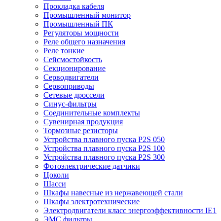
Прокладка кабеля
Промышленный монитор
Промышленный ПК
Регуляторы мощности
Реле общего назначения
Реле тонкие
Сейсмостойкость
Секционирование
Серводвигатели
Сервоприводы
Сетевые дроссели
Синус-фильтры
Соединительные комплекты
Сувенирная продукция
Тормозные резисторы
Устройства плавного пуска P2S 050
Устройства плавного пуска P2S 100
Устройства плавного пуска P2S 300
Фотоэлектрические датчики
Цоколи
Шасси
Шкафы навесные из нержавеющей стали
Шкафы электротехнические
Электродвигатели класс энергоэффективности IE1
ЭМС фильтры