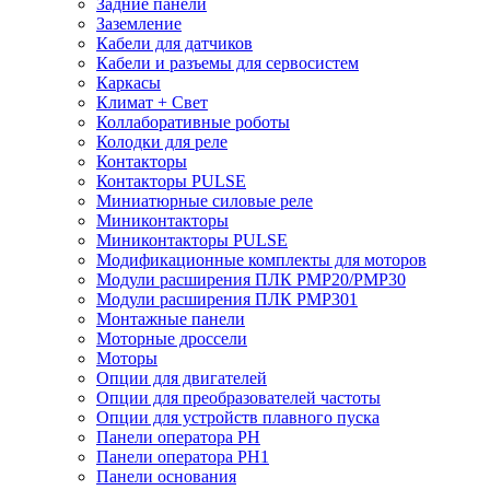
Задние панели
Заземление
Кабели для датчиков
Кабели и разъемы для сервосистем
Каркасы
Климат + Свет
Коллаборативные роботы
Колодки для реле
Контакторы
Контакторы PULSE
Миниатюрные силовые реле
Миниконтакторы
Миниконтакторы PULSE
Модификационные комплекты для моторов
Модули расширения ПЛК PMP20/PMP30
Модули расширения ПЛК PMP301
Монтажные панели
Моторные дроссели
Моторы
Опции для двигателей
Опции для преобразователей частоты
Опции для устройств плавного пуска
Панели оператора PH
Панели оператора PH1
Панели основания