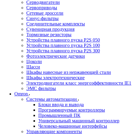
Серводвигатели
Сервоприводы
Сетевые дроссели
Синус-фильтры
Соединительные комплекты
Сувенирная продукция
Тормозные резисторы
Устройства плавного пуска P2S 050
Устройства плавного пуска P2S 100
Устройства плавного пуска P2S 300
Фотоэлектрические датчики
Цоколи
Шасси
Шкафы навесные из нержавеющей стали
Шкафы электротехнические
Электродвигатели класс энергоэффективности IE1
ЭМС фильтры
Omron
Системы автоматизации
Блоки ввода и вывода
Программируемые контроллеры
Промышленный ПК
Универсальный машинный контроллер
Человеко-машинные интерфейсы
Управляющие компоненты