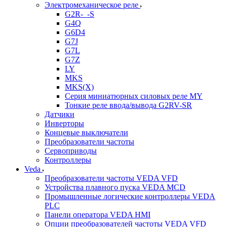
Электромеханическое реле
G2R-_-S
G4Q
G6D4
G7J
G7L
G7Z
LY
MKS
MKS(X)
Серия миниатюрных силовых реле MY
Тонкие реле ввода/вывода G2RV-SR
Датчики
Инверторы
Концевые выключатели
Преобразователи частоты
Сервоприводы
Контроллеры
Veda
Преобразователи частоты VEDA VFD
Устройства плавного пуска VEDA MCD
Промышленные логические контроллеры VEDA
PLC
Панели оператора VEDA HMI
Опции преобразователей частоты VEDA VFD