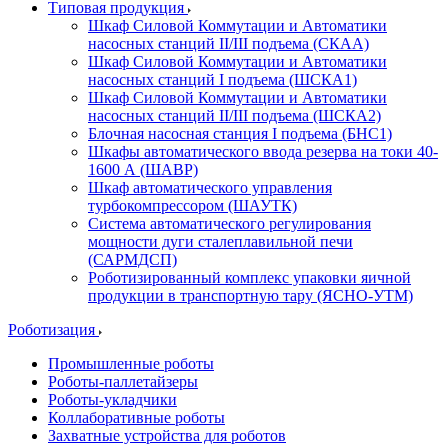
Типовая продукция
Шкаф Силовой Коммутации и Автоматики
насосных станций II/III подъема (СКАА)
Шкаф Силовой Коммутации и Автоматики
насосных станций I подъема (ШСКА1)
Шкаф Силовой Коммутации и Автоматики
насосных станций II/III подъема (ШСКА2)
Блочная насосная станция I подъема (БНС1)
Шкафы автоматического ввода резерва на токи 40-
1600 А (ШАВР)
Шкаф автоматического управления
турбокомпрессором (ШАУТК)
Система автоматического регулирования
мощности дуги сталеплавильной печи
(САРМДСП)
Роботизированный комплекс упаковки яичной
продукции в транспортную тару (ЯСНО-УТМ)
Роботизация
Промышленные роботы
Роботы-паллетайзеры
Роботы-укладчики
Коллаборативные роботы
Захватные устройства для роботов