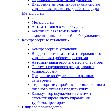
Внедрение автоматизированных систем
управления процессом дробления руды
Металлургия
Металлургия
Автоматизация в металлургии
Комплексная автоматизация
сталеплавильных печей и оборудования
Компрессорные установки
Компрессорные установки
Внедрение систем автоматизированного
управления турбокомпрессорами
Автоматизация рабочего места оператора
Системы группового регулирования
компрессорами
Цифровые возбудители синхронных
двигателей
Тиристорные устройства высоковольтного
плавного пуска на предприятиях
Калькулятор окупаемости системы
автоматизированного управления
турбокомпрессором
Пищевое производство