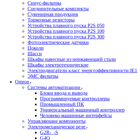
Синус-фильтры
Соединительные комплекты
Сувенирная продукция
Тормозные резисторы
Устройства плавного пуска P2S 050
Устройства плавного пуска P2S 100
Устройства плавного пуска P2S 300
Фотоэлектрические датчики
Цоколи
Шасси
Шкафы навесные из нержавеющей стали
Шкафы электротехнические
Электродвигатели класс энергоэффективности IE1
ЭМС фильтры
Omron
Системы автоматизации
Блоки ввода и вывода
Программируемые контроллеры
Промышленный ПК
Универсальный машинный контроллер
Человеко-машинные интерфейсы
Управляющие компоненты
Электромеханическое реле
G2R-_-S
G4Q