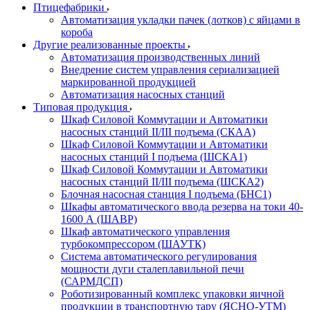
Птицефабрики
Автоматизация укладки пачек (лотков) с яйцами в
короба
Другие реализованные проекты
Автоматизация производственных линий
Внедрение систем управления сериализацией
маркированной продукцией
Автоматизация насосных станций
Типовая продукция
Шкаф Силовой Коммутации и Автоматики
насосных станций II/III подъема (СКАА)
Шкаф Силовой Коммутации и Автоматики
насосных станций I подъема (ШСКА1)
Шкаф Силовой Коммутации и Автоматики
насосных станций II/III подъема (ШСКА2)
Блочная насосная станция I подъема (БНС1)
Шкафы автоматического ввода резерва на токи 40-
1600 А (ШАВР)
Шкаф автоматического управления
турбокомпрессором (ШАУТК)
Система автоматического регулирования
мощности дуги сталеплавильной печи
(САРМДСП)
Роботизированный комплекс упаковки яичной
продукции в транспортную тару (ЯСНО-УТМ)