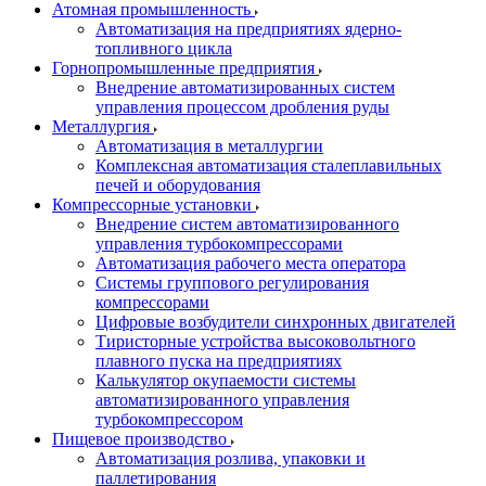
Атомная промышленность
Автоматизация на предприятиях ядерно-
топливного цикла
Горнопромышленные предприятия
Внедрение автоматизированных систем
управления процессом дробления руды
Металлургия
Автоматизация в металлургии
Комплексная автоматизация сталеплавильных
печей и оборудования
Компрессорные установки
Внедрение систем автоматизированного
управления турбокомпрессорами
Автоматизация рабочего места оператора
Системы группового регулирования
компрессорами
Цифровые возбудители синхронных двигателей
Тиристорные устройства высоковольтного
плавного пуска на предприятиях
Калькулятор окупаемости системы
автоматизированного управления
турбокомпрессором
Пищевое производство
Автоматизация розлива, упаковки и
паллетирования