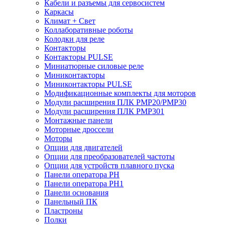
Кабели и разъемы для сервосистем
Каркасы
Климат + Свет
Коллаборативные роботы
Колодки для реле
Контакторы
Контакторы PULSE
Миниатюрные силовые реле
Миниконтакторы
Миниконтакторы PULSE
Модификационные комплекты для моторов
Модули расширения ПЛК PMP20/PMP30
Модули расширения ПЛК PMP301
Монтажные панели
Моторные дроссели
Моторы
Опции для двигателей
Опции для преобразователей частоты
Опции для устройств плавного пуска
Панели оператора PH
Панели оператора PH1
Панели основания
Панельный ПК
Пластроны
Полки