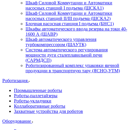
Шкаф Силовой Коммутации и Автоматики
насосных станций I подъема (ШСКА1)
Шкаф Силовой Коммутации и Автоматики
насосных станций II/III подъема (ШСКА2)
Блочная насосная станция I подъема (БНС1)
Шкафы автоматического ввода резерва на токи 40-
1600 А (ШАВР)
Шкаф автоматического управления
турбокомпрессором (ШАУТК)
Система автоматического регулирования
мощности дуги сталеплавильной печи
(САРМДСП)
Роботизированный комплекс упаковки яичной
продукции в транспортную тару (ЯСНО-УТМ)
Роботизация
Промышленные роботы
Роботы-паллетайзеры
Роботы-укладчики
Коллаборативные роботы
Захватные устройства для роботов
Оборудование