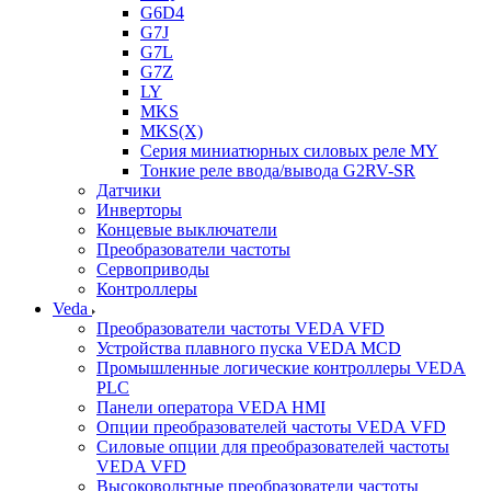
G6D4
G7J
G7L
G7Z
LY
MKS
MKS(X)
Серия миниатюрных силовых реле MY
Тонкие реле ввода/вывода G2RV-SR
Датчики
Инверторы
Концевые выключатели
Преобразователи частоты
Сервоприводы
Контроллеры
Veda
Преобразователи частоты VEDA VFD
Устройства плавного пуска VEDA MCD
Промышленные логические контроллеры VEDA
PLC
Панели оператора VEDA HMI
Опции преобразователей частоты VEDA VFD
Силовые опции для преобразователей частоты
VEDA VFD
Высоковольтные преобразователи частоты