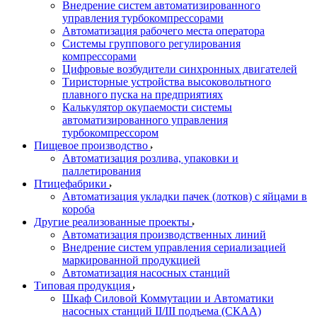
Внедрение систем автоматизированного
управления турбокомпрессорами
Автоматизация рабочего места оператора
Системы группового регулирования
компрессорами
Цифровые возбудители синхронных двигателей
Тиристорные устройства высоковольтного
плавного пуска на предприятиях
Калькулятор окупаемости системы
автоматизированного управления
турбокомпрессором
Пищевое производство
Автоматизация розлива, упаковки и
паллетирования
Птицефабрики
Автоматизация укладки пачек (лотков) с яйцами в
короба
Другие реализованные проекты
Автоматизация производственных линий
Внедрение систем управления сериализацией
маркированной продукцией
Автоматизация насосных станций
Типовая продукция
Шкаф Силовой Коммутации и Автоматики
насосных станций II/III подъема (СКАА)