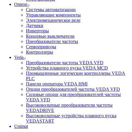
Omron
Системы автоматизации
Управляющие компоненты
Электромеханическое реле
Датчики
Инверторы
Концевые выключатели
Преобразователи частоты
Сервоприводы
Контроллеры
Veda
Преобразователи частоты VEDA VFD
Устройства плавного пуска VEDA MCD
Промышленные логические контроллеры VEDA
PLC
Панели оператора VEDA HMI
Опции преобразователей частоты VEDA VFD
Силовые опции для преобразователей частоты
VEDA VFD
Высоковольтные преобразователи частоты
VEDADRIVE
Высоковольтные устройства плавного пуска
VEDASTART
Unimat