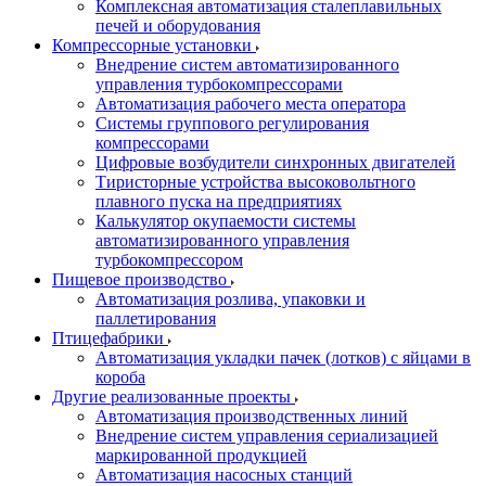
Комплексная автоматизация сталеплавильных
печей и оборудования
Компрессорные установки
Внедрение систем автоматизированного
управления турбокомпрессорами
Автоматизация рабочего места оператора
Системы группового регулирования
компрессорами
Цифровые возбудители синхронных двигателей
Тиристорные устройства высоковольтного
плавного пуска на предприятиях
Калькулятор окупаемости системы
автоматизированного управления
турбокомпрессором
Пищевое производство
Автоматизация розлива, упаковки и
паллетирования
Птицефабрики
Автоматизация укладки пачек (лотков) с яйцами в
короба
Другие реализованные проекты
Автоматизация производственных линий
Внедрение систем управления сериализацией
маркированной продукцией
Автоматизация насосных станций