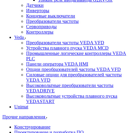
Датчики
Инверторы
Концевые выключатели
Преобразователи частоты
Сервоприводы
Контроллеры
Veda
Преобразователи частоты VEDA VFD
Устройства плавного пуска VEDA MCD
Промышленные логические контроллеры VEDA
PLC
Панели оператора VEDA HMI
Опции преобразователей частоты VEDA VFD
Силовые опции для преобразователей частоты
VEDA VFD
Высоковольтные преобразователи частоты
VEDADRIVE
Высоковольтные устройства плавного пуска
VEDASTART
Unimat
Прочие направления
Конструирование
Проектирование и разработка ПО