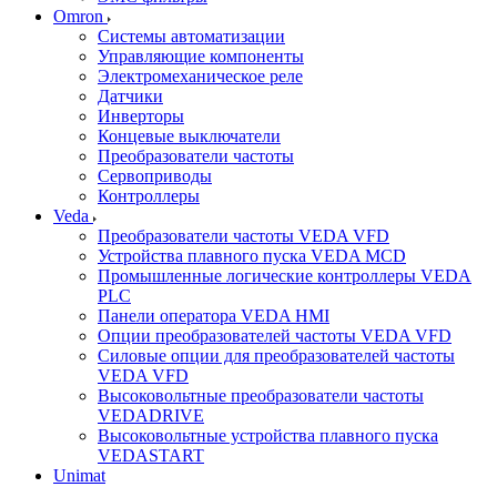
Omron
Системы автоматизации
Управляющие компоненты
Электромеханическое реле
Датчики
Инверторы
Концевые выключатели
Преобразователи частоты
Сервоприводы
Контроллеры
Veda
Преобразователи частоты VEDA VFD
Устройства плавного пуска VEDA MCD
Промышленные логические контроллеры VEDA
PLC
Панели оператора VEDA HMI
Опции преобразователей частоты VEDA VFD
Силовые опции для преобразователей частоты
VEDA VFD
Высоковольтные преобразователи частоты
VEDADRIVE
Высоковольтные устройства плавного пуска
VEDASTART
Unimat