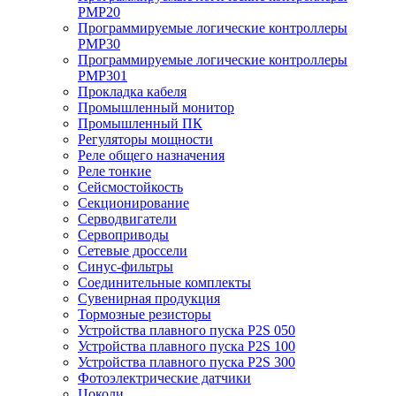
PMP20
Программируемые логические контроллеры
PMP30
Программируемые логические контроллеры
PMP301
Прокладка кабеля
Промышленный монитор
Промышленный ПК
Регуляторы мощности
Реле общего назначения
Реле тонкие
Сейсмостойкость
Секционирование
Серводвигатели
Сервоприводы
Сетевые дроссели
Синус-фильтры
Соединительные комплекты
Сувенирная продукция
Тормозные резисторы
Устройства плавного пуска P2S 050
Устройства плавного пуска P2S 100
Устройства плавного пуска P2S 300
Фотоэлектрические датчики
Цоколи