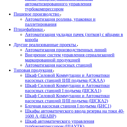
автоматизированного управления
турбокомпрессором
Пищевое производство
Автоматизация розлива, упаковки и
паллетирования
Птицефабрики
Автоматизация укладки пачек (лотков) с яйцами в
короба
Другие реализованные проекты
Автоматизация производственных линий
Внедрение систем управления сериализацией
маркированной продукцией
Автоматизация насосных станций
Типовая продукция
Шкаф Силовой Коммутации и Автоматики
насосных станций II/III подъема (СКАА)
Шкаф Силовой Коммутации и Автоматики
насосных станций I подъема (ШСКА1)
Шкаф Силовой Коммутации и Автоматики
насосных станций II/III подъема (ШСКА2)
Блочная насосная станция I подъема (БНС1)
Шкафы автоматического ввода резерва на токи 40-
1600 А (ШАВР)
Шкаф автоматического управления
турбокомпрессором (ШАУТК)