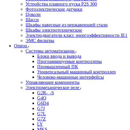
Устройства плавного пуска P2S 300
Фотоэлектрические датчики
Цоколи
Шасси
Шкафы навесные из нержавеющей стали
Шкафы электротехнические
Электродвигатели класс энергоэффективности IE1
ЭМС фильтры
Omron
Системы автоматизации
Блоки ввода и вывода
Программируемые контроллеры
Промышленный ПК
Универсальный машинный контроллер
Человеко-машинные интерфейсы
Управляющие компоненты
Электромеханическое реле
G2R-_-S
G4Q
G6D4
G7J
G7L
G7Z
LY
MKS