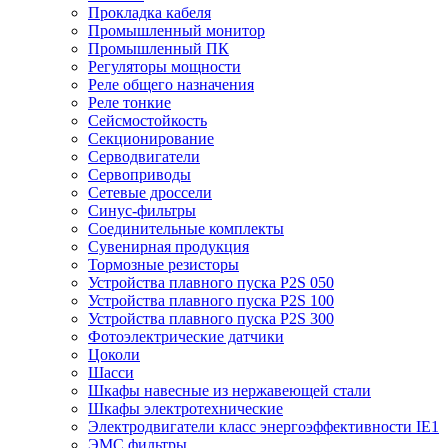
Прокладка кабеля
Промышленный монитор
Промышленный ПК
Регуляторы мощности
Реле общего назначения
Реле тонкие
Сейсмостойкость
Секционирование
Серводвигатели
Сервоприводы
Сетевые дроссели
Синус-фильтры
Соединительные комплекты
Сувенирная продукция
Тормозные резисторы
Устройства плавного пуска P2S 050
Устройства плавного пуска P2S 100
Устройства плавного пуска P2S 300
Фотоэлектрические датчики
Цоколи
Шасси
Шкафы навесные из нержавеющей стали
Шкафы электротехнические
Электродвигатели класс энергоэффективности IE1
ЭМС фильтры