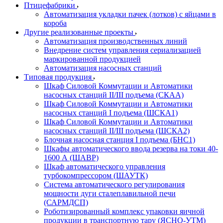
Птицефабрики
Автоматизация укладки пачек (лотков) с яйцами в
короба
Другие реализованные проекты
Автоматизация производственных линий
Внедрение систем управления сериализацией
маркированной продукцией
Автоматизация насосных станций
Типовая продукция
Шкаф Силовой Коммутации и Автоматики
насосных станций II/III подъема (СКАА)
Шкаф Силовой Коммутации и Автоматики
насосных станций I подъема (ШСКА1)
Шкаф Силовой Коммутации и Автоматики
насосных станций II/III подъема (ШСКА2)
Блочная насосная станция I подъема (БНС1)
Шкафы автоматического ввода резерва на токи 40-
1600 А (ШАВР)
Шкаф автоматического управления
турбокомпрессором (ШАУТК)
Система автоматического регулирования
мощности дуги сталеплавильной печи
(САРМДСП)
Роботизированный комплекс упаковки яичной
продукции в транспортную тару (ЯСНО-УТМ)