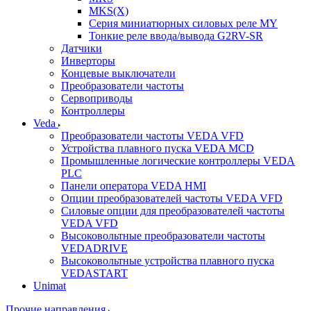
MKS(X)
Серия миниатюрных силовых реле MY
Тонкие реле ввода/вывода G2RV-SR
Датчики
Инверторы
Концевые выключатели
Преобразователи частоты
Сервоприводы
Контроллеры
Veda
Преобразователи частоты VEDA VFD
Устройства плавного пуска VEDA MCD
Промышленные логические контроллеры VEDA
PLC
Панели оператора VEDA HMI
Опции преобразователей частоты VEDA VFD
Силовые опции для преобразователей частоты
VEDA VFD
Высоковольтные преобразователи частоты
VEDADRIVE
Высоковольтные устройства плавного пуска
VEDASTART
Unimat
Прочие направления