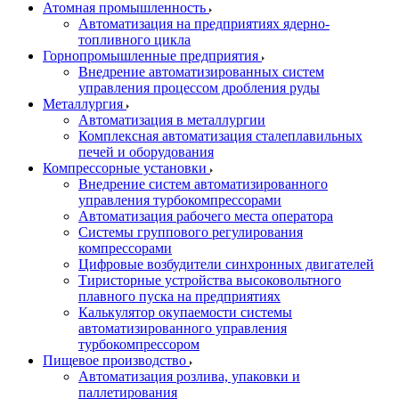
Атомная промышленность
Автоматизация на предприятиях ядерно-
топливного цикла
Горнопромышленные предприятия
Внедрение автоматизированных систем
управления процессом дробления руды
Металлургия
Автоматизация в металлургии
Комплексная автоматизация сталеплавильных
печей и оборудования
Компрессорные установки
Внедрение систем автоматизированного
управления турбокомпрессорами
Автоматизация рабочего места оператора
Системы группового регулирования
компрессорами
Цифровые возбудители синхронных двигателей
Тиристорные устройства высоковольтного
плавного пуска на предприятиях
Калькулятор окупаемости системы
автоматизированного управления
турбокомпрессором
Пищевое производство
Автоматизация розлива, упаковки и
паллетирования