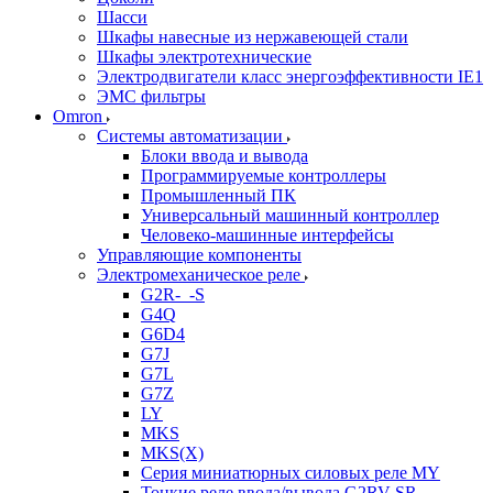
Шасси
Шкафы навесные из нержавеющей стали
Шкафы электротехнические
Электродвигатели класс энергоэффективности IE1
ЭМС фильтры
Omron
Системы автоматизации
Блоки ввода и вывода
Программируемые контроллеры
Промышленный ПК
Универсальный машинный контроллер
Человеко-машинные интерфейсы
Управляющие компоненты
Электромеханическое реле
G2R-_-S
G4Q
G6D4
G7J
G7L
G7Z
LY
MKS
MKS(X)
Серия миниатюрных силовых реле MY
Тонкие реле ввода/вывода G2RV-SR