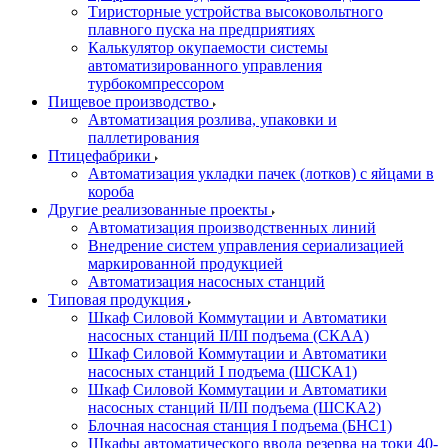
Тиристорные устройства высоковольтного
плавного пуска на предприятиях
Калькулятор окупаемости системы
автоматизированного управления
турбокомпрессором
Пищевое производство
Автоматизация розлива, упаковки и
паллетирования
Птицефабрики
Автоматизация укладки пачек (лотков) с яйцами в
короба
Другие реализованные проекты
Автоматизация производственных линий
Внедрение систем управления сериализацией
маркированной продукцией
Автоматизация насосных станций
Типовая продукция
Шкаф Силовой Коммутации и Автоматики
насосных станций II/III подъема (СКАА)
Шкаф Силовой Коммутации и Автоматики
насосных станций I подъема (ШСКА1)
Шкаф Силовой Коммутации и Автоматики
насосных станций II/III подъема (ШСКА2)
Блочная насосная станция I подъема (БНС1)
Шкафы автоматического ввода резерва на токи 40-