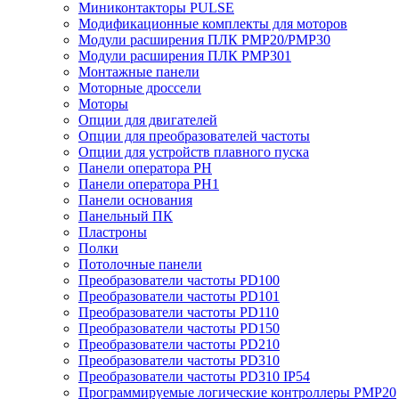
Миниконтакторы PULSE
Модификационные комплекты для моторов
Модули расширения ПЛК PMP20/PMP30
Модули расширения ПЛК PMP301
Монтажные панели
Моторные дроссели
Моторы
Опции для двигателей
Опции для преобразователей частоты
Опции для устройств плавного пуска
Панели оператора PH
Панели оператора PH1
Панели основания
Панельный ПК
Пластроны
Полки
Потолочные панели
Преобразователи частоты PD100
Преобразователи частоты PD101
Преобразователи частоты PD110
Преобразователи частоты PD150
Преобразователи частоты PD210
Преобразователи частоты PD310
Преобразователи частоты PD310 IP54
Программируемые логические контроллеры PMP20