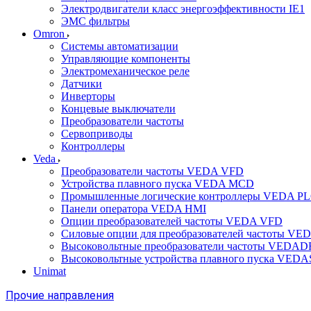
Электродвигатели класс энергоэффективности IE1
ЭМС фильтры
Omron
Системы автоматизации
Управляющие компоненты
Электромеханическое реле
Датчики
Инверторы
Концевые выключатели
Преобразователи частоты
Сервоприводы
Контроллеры
Veda
Преобразователи частоты VEDA VFD
Устройства плавного пуска VEDA MCD
Промышленные логические контроллеры VEDA P
Панели оператора VEDA HMI
Опции преобразователей частоты VEDA VFD
Силовые опции для преобразователей частоты VE
Высоковольтные преобразователи частоты VEDA
Высоковольтные устройства плавного пуска VED
Unimat
Прочие направления