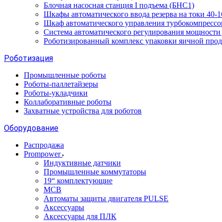
Блочная насосная станция I подъема (БНС1)
Шкафы автоматического ввода резерва на токи 40
Шкаф автоматического управления турбокомпрес
Система автоматического регулирования мощност
Роботизированный комплекс упаковки яичной про
Роботизация
Промышленные роботы
Роботы-паллетайзеры
Роботы-укладчики
Коллаборативные роботы
Захватные устройства для роботов
Оборудование
Распродажа
Prompower
Индуктивные датчики
Промышленные коммутаторы
19“ комплектующие
MCB
Автоматы защиты двигателя PULSE
Аксессуары
Аксессуары для ПЛК