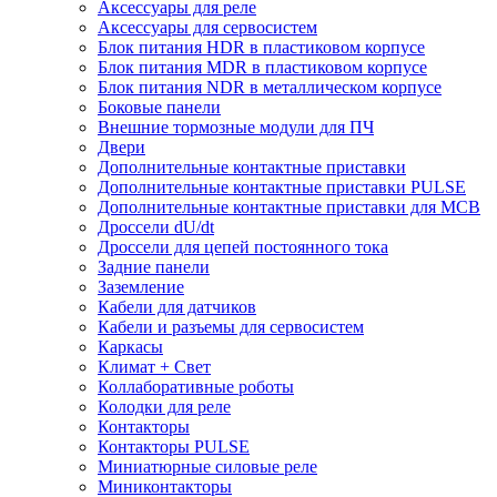
Аксессуары для реле
Аксессуары для сервосистем
Блок питания HDR в пластиковом корпусе
Блок питания MDR в пластиковом корпусе
Блок питания NDR в металлическом корпусе
Боковые панели
Внешние тормозные модули для ПЧ
Двери
Дополнительные контактные приставки
Дополнительные контактные приставки PULSE
Дополнительные контактные приставки для MCB
Дроссели dU/dt
Дроссели для цепей постоянного тока
Задние панели
Заземление
Кабели для датчиков
Кабели и разъемы для сервосистем
Каркасы
Климат + Свет
Коллаборативные роботы
Колодки для реле
Контакторы
Контакторы PULSE
Миниатюрные силовые реле
Миниконтакторы