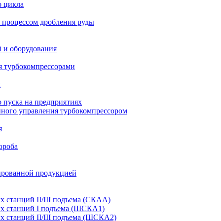
о цикла
 процессом дробления руды
й и оборудования
я турбокомпрессорами
и
 пуска на предприятиях
нного управления турбокомпрессором
я
ороба
ированной продукцией
станций II/III подъема (СКАА)
х станций I подъема (ШСКА1)
 станций II/III подъема (ШСКА2)