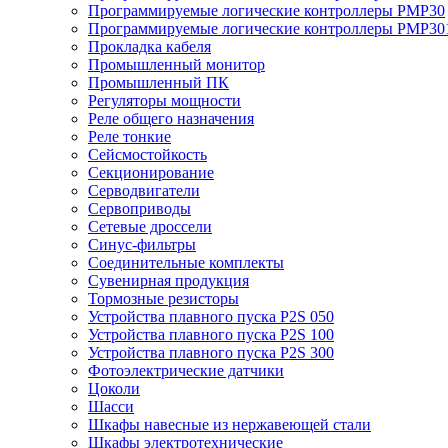
Программируемые логические контроллеры PMP30
Программируемые логические контроллеры PMP30
Прокладка кабеля
Промышленный монитор
Промышленный ПК
Регуляторы мощности
Реле общего назначения
Реле тонкие
Сейсмостойкость
Секционирование
Серводвигатели
Сервоприводы
Сетевые дроссели
Синус-фильтры
Соединительные комплекты
Сувенирная продукция
Тормозные резисторы
Устройства плавного пуска P2S 050
Устройства плавного пуска P2S 100
Устройства плавного пуска P2S 300
Фотоэлектрические датчики
Цоколи
Шасси
Шкафы навесные из нержавеющей стали
Шкафы электротехнические