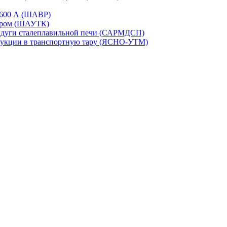
-1600 А (ШАВР)
сором (ШАУТК)
и дуги сталеплавильной печи (САРМДСП)
дукции в транспортную тару (ЯСНО-УТМ)