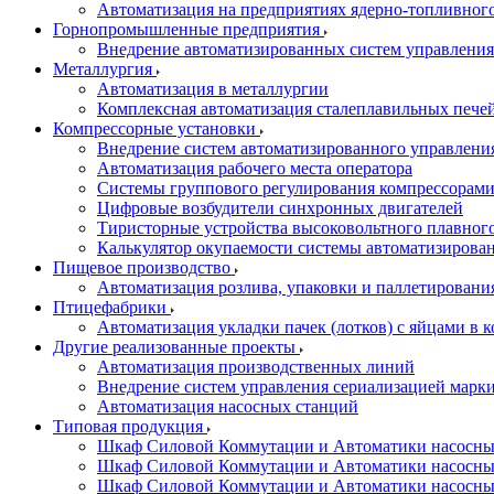
Автоматизация на предприятиях ядерно-топливног
Горнопромышленные предприятия
Внедрение автоматизированных систем управления
Металлургия
Автоматизация в металлургии
Комплексная автоматизация сталеплавильных пече
Компрессорные установки
Внедрение систем автоматизированного управлени
Автоматизация рабочего места оператора
Системы группового регулирования компрессорам
Цифровые возбудители синхронных двигателей
Тиристорные устройства высоковольтного плавного
Калькулятор окупаемости системы автоматизирова
Пищевое производство
Автоматизация розлива, упаковки и паллетировани
Птицефабрики
Автоматизация укладки пачек (лотков) с яйцами в к
Другие реализованные проекты
Автоматизация производственных линий
Внедрение систем управления сериализацией марк
Автоматизация насосных станций
Типовая продукция
Шкаф Силовой Коммутации и Автоматики насосных 
Шкаф Силовой Коммутации и Автоматики насосны
Шкаф Силовой Коммутации и Автоматики насосных