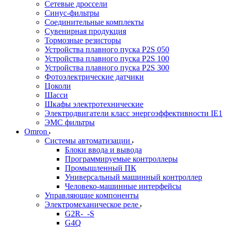
Сетевые дроссели
Синус-фильтры
Соединительные комплекты
Сувенирная продукция
Тормозные резисторы
Устройства плавного пуска P2S 050
Устройства плавного пуска P2S 100
Устройства плавного пуска P2S 300
Фотоэлектрические датчики
Цоколи
Шасси
Шкафы электротехнические
Электродвигатели класс энергоэффективности IE1
ЭМС фильтры
Omron
Системы автоматизации
Блоки ввода и вывода
Программируемые контроллеры
Промышленный ПК
Универсальный машинный контроллер
Человеко-машинные интерфейсы
Управляющие компоненты
Электромеханическое реле
G2R-_-S
G4Q