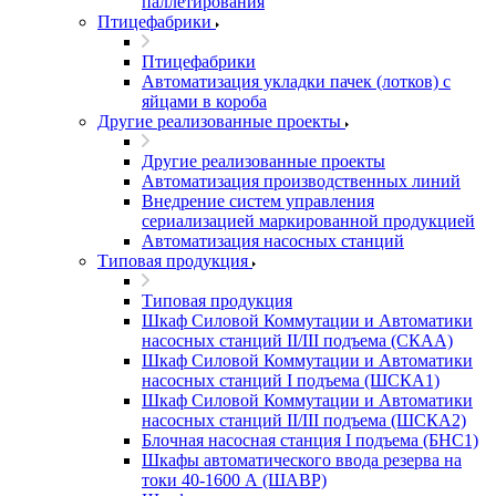
паллетирования
Птицефабрики
Птицефабрики
Автоматизация укладки пачек (лотков) с
яйцами в короба
Другие реализованные проекты
Другие реализованные проекты
Автоматизация производственных линий
Внедрение систем управления
сериализацией маркированной продукцией
Автоматизация насосных станций
Типовая продукция
Типовая продукция
Шкаф Силовой Коммутации и Автоматики
насосных станций II/III подъема (СКАА)
Шкаф Силовой Коммутации и Автоматики
насосных станций I подъема (ШСКА1)
Шкаф Силовой Коммутации и Автоматики
насосных станций II/III подъема (ШСКА2)
Блочная насосная станция I подъема (БНС1)
Шкафы автоматического ввода резерва на
токи 40-1600 А (ШАВР)