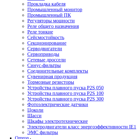
Прокладка кабеля
Промышленный монитор
Промышленный ПК
Регуляторы мощности
Реле общего назначения
Реле тонкие
Сейсмостойкость
Секционирование
Серводвигатели
Сервоприводы
Сетевые дроссели
Синус-фильтры
Соединительные комплекты
Сувенирная продукция
Тормозные резисторы
Устройства плавного пуска P2S 050
Устройства плавного пуска P2S 100
Устройства плавного пуска P2S 300
Фотоэлектрические датчики
Цоколи
Шасси
Шкафы электротехнические
Электродвигатели класс энергоэффективности IE1
ЭМС фильтры
Omron