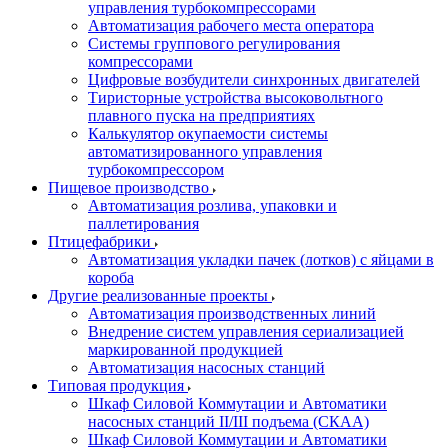
управления турбокомпрессорами
Автоматизация рабочего места оператора
Системы группового регулирования
компрессорами
Цифровые возбудители синхронных двигателей
Тиристорные устройства высоковольтного
плавного пуска на предприятиях
Калькулятор окупаемости системы
автоматизированного управления
турбокомпрессором
Пищевое производство
Автоматизация розлива, упаковки и
паллетирования
Птицефабрики
Автоматизация укладки пачек (лотков) с яйцами в
короба
Другие реализованные проекты
Автоматизация производственных линий
Внедрение систем управления сериализацией
маркированной продукцией
Автоматизация насосных станций
Типовая продукция
Шкаф Силовой Коммутации и Автоматики
насосных станций II/III подъема (СКАА)
Шкаф Силовой Коммутации и Автоматики