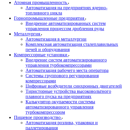
Атомная промышленность
Автоматизация на предприятиях ядерно-
топливного цикла
Горнопромышленные предприятия
Внедрение автоматизированных систем
управления процессом дробления руды
Металлургия
Автоматизация в металлургии
Комплексная автоматизация сталеплавильных
печей и оборудования
Компрессорные установки
Внедрение систем автоматизированного
управления турбокомпрессорами
Автоматизация рабочего места оператора
Системы группового регулирования
компрессорами
Цифровые возбудители синхронных двигателей
Тиристорные устройства высоковольтного
плавного пуска на предприятиях
Калькулятор окупаемости системы
автоматизированного управления
турбокомпрессором
Пищевое производство
Автоматизация розлива, упаковки и
паллетирования