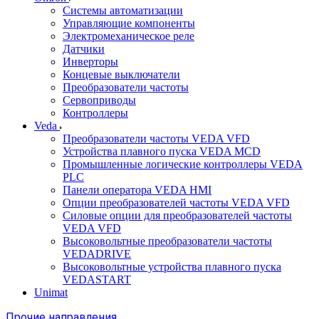
Системы автоматизации
Управляющие компоненты
Электромеханическое реле
Датчики
Инверторы
Концевые выключатели
Преобразователи частоты
Сервоприводы
Контроллеры
Veda
Преобразователи частоты VEDA VFD
Устройства плавного пуска VEDA MCD
Промышленные логические контроллеры VEDA
PLC
Панели оператора VEDA HMI
Опции преобразователей частоты VEDA VFD
Силовые опции для преобразователей частоты
VEDA VFD
Высоковольтные преобразователи частоты
VEDADRIVE
Высоковольтные устройства плавного пуска
VEDASTART
Unimat
Прочие направления