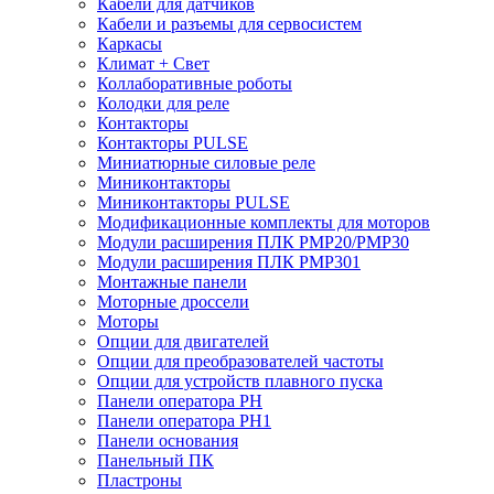
Кабели для датчиков
Кабели и разъемы для сервосистем
Каркасы
Климат + Свет
Коллаборативные роботы
Колодки для реле
Контакторы
Контакторы PULSE
Миниатюрные силовые реле
Миниконтакторы
Миниконтакторы PULSE
Модификационные комплекты для моторов
Модули расширения ПЛК PMP20/PMP30
Модули расширения ПЛК PMP301
Монтажные панели
Моторные дроссели
Моторы
Опции для двигателей
Опции для преобразователей частоты
Опции для устройств плавного пуска
Панели оператора PH
Панели оператора PH1
Панели основания
Панельный ПК
Пластроны