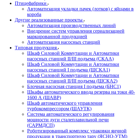
Птицефабрики
Автоматизация укладки пачек (лотков) с яйцами в
короба
Другие реализованные проекты
Автоматизация производственных линий
Внедрение систем управления сериализацией
маркированной продукцией
Автоматизация насосных станций
Типовая продукция
Шкаф Силовой Коммутации и Автоматики
насосных станций II/III подъема (СКАА)
Шкаф Силовой Коммутации и Автоматики
насосных станций I подъема (ШСКА1)
Шкаф Силовой Коммутации и Автоматики
насосных станций II/III подъема (ШСКА2)
Блочная насосная станция I подъема (БНС1)
Шкафы автоматического ввода резерва на токи 40-
1600 А (ШАВР)
Шкаф автоматического управления
турбокомпрессором (ШАУТК)
Система автоматического регулирования
мощности дуги сталеплавильной печи
(САРМДСП)
Роботизированный комплекс упаковки яичной
продукции в транспортную тару (ЯСНО-УТМ)