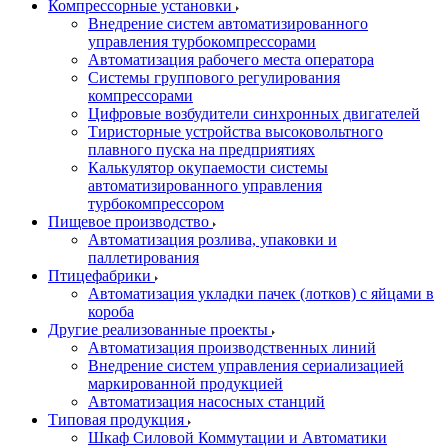
Компрессорные установки
Внедрение систем автоматизированного
управления турбокомпрессорами
Автоматизация рабочего места оператора
Системы группового регулирования
компрессорами
Цифровые возбудители синхронных двигателей
Тиристорные устройства высоковольтного
плавного пуска на предприятиях
Калькулятор окупаемости системы
автоматизированного управления
турбокомпрессором
Пищевое производство
Автоматизация розлива, упаковки и
паллетирования
Птицефабрики
Автоматизация укладки пачек (лотков) с яйцами в
короба
Другие реализованные проекты
Автоматизация производственных линий
Внедрение систем управления сериализацией
маркированной продукцией
Автоматизация насосных станций
Типовая продукция
Шкаф Силовой Коммутации и Автоматики