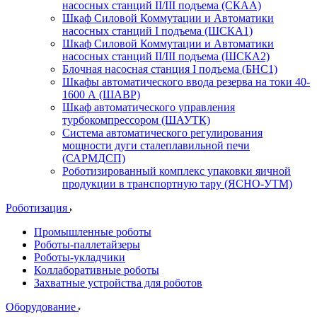
насосных станций II/III подъема (СКАА)
Шкаф Силовой Коммутации и Автоматики
насосных станций I подъема (ШСКА1)
Шкаф Силовой Коммутации и Автоматики
насосных станций II/III подъема (ШСКА2)
Блочная насосная станция I подъема (БНС1)
Шкафы автоматического ввода резерва на токи 40-
1600 А (ШАВР)
Шкаф автоматического управления
турбокомпрессором (ШАУТК)
Система автоматического регулирования
мощности дуги сталеплавильной печи
(САРМДСП)
Роботизированный комплекс упаковки яичной
продукции в транспортную тару (ЯСНО-УТМ)
Роботизация
Промышленные роботы
Роботы-паллетайзеры
Роботы-укладчики
Коллаборативные роботы
Захватные устройства для роботов
Оборудование