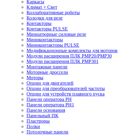
Каркасы
Климат + Свет
Коллаборативные роботы
Колодки для реле
Контакторы
Контакторы PULSE
Миниатюрные силовые реле
Миниконтакторы
Миниконтакторы PULSE
Модификационные комплекты для моторов
Модули расширения ПЛК PMP20/PMP30
Модули расширения ПЛК PMP301
Монтажные панели
Моторные дроссели
Моторы
Опции для двигателей
Опции для преобразователей частоты
Опции для устройств плавного пуска
Панели оператора PH
Панели оператора PH1
Панели основания
Панельный ПК
Пластроны
Полки
Потолочные панели