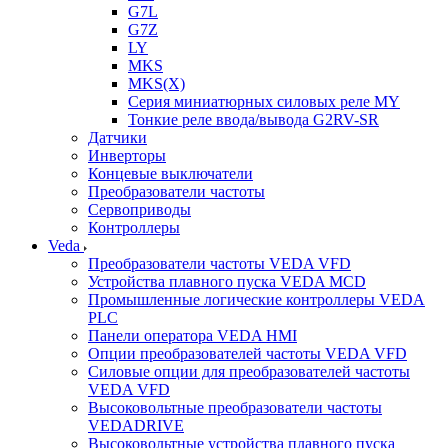
G7L
G7Z
LY
MKS
MKS(X)
Серия миниатюрных силовых реле MY
Тонкие реле ввода/вывода G2RV-SR
Датчики
Инверторы
Концевые выключатели
Преобразователи частоты
Сервоприводы
Контроллеры
Veda
Преобразователи частоты VEDA VFD
Устройства плавного пуска VEDA MCD
Промышленные логические контроллеры VEDA
PLC
Панели оператора VEDA HMI
Опции преобразователей частоты VEDA VFD
Силовые опции для преобразователей частоты
VEDA VFD
Высоковольтные преобразователи частоты
VEDADRIVE
Высоковольтные устройства плавного пуска