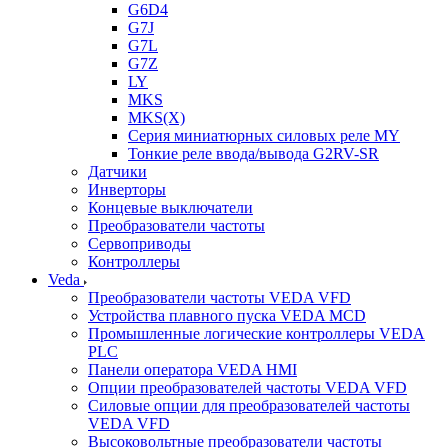
G6D4
G7J
G7L
G7Z
LY
MKS
MKS(X)
Серия миниатюрных силовых реле MY
Тонкие реле ввода/вывода G2RV-SR
Датчики
Инверторы
Концевые выключатели
Преобразователи частоты
Сервоприводы
Контроллеры
Veda
Преобразователи частоты VEDA VFD
Устройства плавного пуска VEDA MCD
Промышленные логические контроллеры VEDA
PLC
Панели оператора VEDA HMI
Опции преобразователей частоты VEDA VFD
Силовые опции для преобразователей частоты
VEDA VFD
Высоковольтные преобразователи частоты