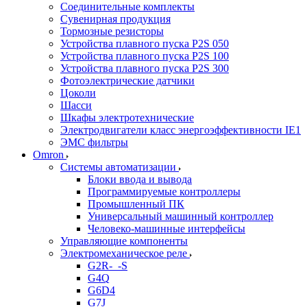
Соединительные комплекты
Сувенирная продукция
Тормозные резисторы
Устройства плавного пуска P2S 050
Устройства плавного пуска P2S 100
Устройства плавного пуска P2S 300
Фотоэлектрические датчики
Цоколи
Шасси
Шкафы электротехнические
Электродвигатели класс энергоэффективности IE1
ЭМС фильтры
Omron
Системы автоматизации
Блоки ввода и вывода
Программируемые контроллеры
Промышленный ПК
Универсальный машинный контроллер
Человеко-машинные интерфейсы
Управляющие компоненты
Электромеханическое реле
G2R-_-S
G4Q
G6D4
G7J