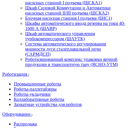
насосных станций I подъема (ШСКА1)
Шкаф Силовой Коммутации и Автоматики
насосных станций II/III подъема (ШСКА2)
Блочная насосная станция I подъема (БНС1)
Шкафы автоматического ввода резерва на токи 40-
1600 А (ШАВР)
Шкаф автоматического управления
турбокомпрессором (ШАУТК)
Система автоматического регулирования
мощности дуги сталеплавильной печи
(САРМДСП)
Роботизированный комплекс упаковки яичной
продукции в транспортную тару (ЯСНО-УТМ)
Роботизация
Промышленные роботы
Роботы-паллетайзеры
Роботы-укладчики
Коллаборативные роботы
Захватные устройства для роботов
Оборудование
Распродажа