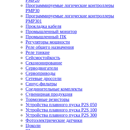
PMP20
Программируемые логические контроллеры
PMP30
Программируемые логические контроллеры
PMP301
Прокладка кабеля
Промышленный монитор
Промышленный ПК
Регуляторы мощности
Реле общего назначения
Реле тонкие
Сейсмостойкость
Секционирование
Серводвигатели
Сервоприводы
Сетевые дроссели
Синус-фильтры
Соединительные комплекты
Сувенирная продукция
Тормозные резисторы
Устройства плавного пуска P2S 050
Устройства плавного пуска P2S 100
Устройства плавного пуска P2S 300
Фотоэлектрические датчики
Цоколи