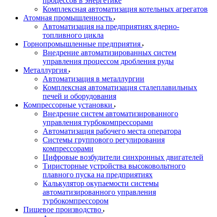
процессов в энергетике
Комплексная автоматизация котельных агрегатов
Атомная промышленность
Автоматизация на предприятиях ядерно-
топливного цикла
Горнопромышленные предприятия
Внедрение автоматизированных систем
управления процессом дробления руды
Металлургия
Автоматизация в металлургии
Комплексная автоматизация сталеплавильных
печей и оборудования
Компрессорные установки
Внедрение систем автоматизированного
управления турбокомпрессорами
Автоматизация рабочего места оператора
Системы группового регулирования
компрессорами
Цифровые возбудители синхронных двигателей
Тиристорные устройства высоковольтного
плавного пуска на предприятиях
Калькулятор окупаемости системы
автоматизированного управления
турбокомпрессором
Пищевое производство