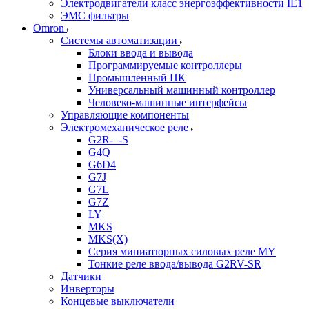
Электродвигатели класс энергоэффективности IE1
ЭМС фильтры
Omron
Системы автоматизации
Блоки ввода и вывода
Программируемые контроллеры
Промышленный ПК
Универсальный машинный контроллер
Человеко-машинные интерфейсы
Управляющие компоненты
Электромеханическое реле
G2R-_-S
G4Q
G6D4
G7J
G7L
G7Z
LY
MKS
MKS(X)
Серия миниатюрных силовых реле MY
Тонкие реле ввода/вывода G2RV-SR
Датчики
Инверторы
Концевые выключатели