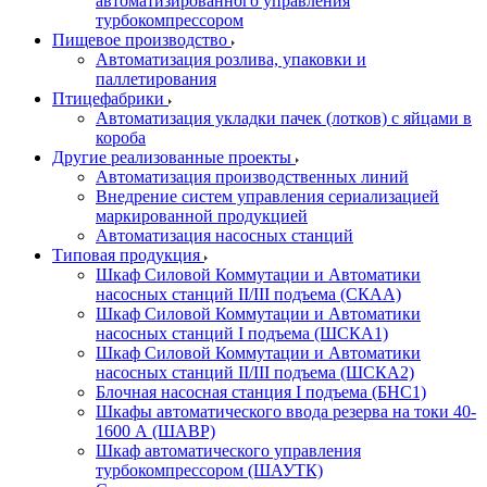
автоматизированного управления
турбокомпрессором
Пищевое производство
Автоматизация розлива, упаковки и
паллетирования
Птицефабрики
Автоматизация укладки пачек (лотков) с яйцами в
короба
Другие реализованные проекты
Автоматизация производственных линий
Внедрение систем управления сериализацией
маркированной продукцией
Автоматизация насосных станций
Типовая продукция
Шкаф Силовой Коммутации и Автоматики
насосных станций II/III подъема (СКАА)
Шкаф Силовой Коммутации и Автоматики
насосных станций I подъема (ШСКА1)
Шкаф Силовой Коммутации и Автоматики
насосных станций II/III подъема (ШСКА2)
Блочная насосная станция I подъема (БНС1)
Шкафы автоматического ввода резерва на токи 40-
1600 А (ШАВР)
Шкаф автоматического управления
турбокомпрессором (ШАУТК)