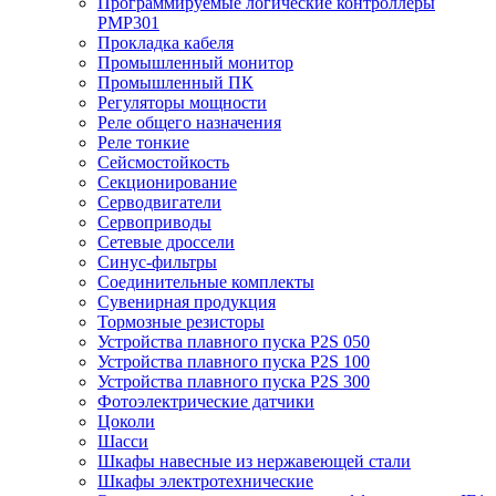
Программируемые логические контроллеры
PMP301
Прокладка кабеля
Промышленный монитор
Промышленный ПК
Регуляторы мощности
Реле общего назначения
Реле тонкие
Сейсмостойкость
Секционирование
Серводвигатели
Сервоприводы
Сетевые дроссели
Синус-фильтры
Соединительные комплекты
Сувенирная продукция
Тормозные резисторы
Устройства плавного пуска P2S 050
Устройства плавного пуска P2S 100
Устройства плавного пуска P2S 300
Фотоэлектрические датчики
Цоколи
Шасси
Шкафы навесные из нержавеющей стали
Шкафы электротехнические