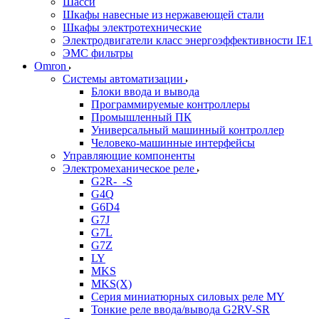
Шасси
Шкафы навесные из нержавеющей стали
Шкафы электротехнические
Электродвигатели класс энергоэффективности IE1
ЭМС фильтры
Omron
Системы автоматизации
Блоки ввода и вывода
Программируемые контроллеры
Промышленный ПК
Универсальный машинный контроллер
Человеко-машинные интерфейсы
Управляющие компоненты
Электромеханическое реле
G2R-_-S
G4Q
G6D4
G7J
G7L
G7Z
LY
MKS
MKS(X)
Серия миниатюрных силовых реле MY
Тонкие реле ввода/вывода G2RV-SR