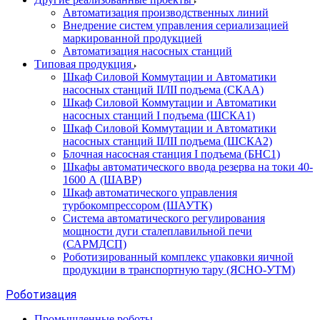
Автоматизация производственных линий
Внедрение систем управления сериализацией
маркированной продукцией
Автоматизация насосных станций
Типовая продукция
Шкаф Силовой Коммутации и Автоматики
насосных станций II/III подъема (СКАА)
Шкаф Силовой Коммутации и Автоматики
насосных станций I подъема (ШСКА1)
Шкаф Силовой Коммутации и Автоматики
насосных станций II/III подъема (ШСКА2)
Блочная насосная станция I подъема (БНС1)
Шкафы автоматического ввода резерва на токи 40-
1600 А (ШАВР)
Шкаф автоматического управления
турбокомпрессором (ШАУТК)
Система автоматического регулирования
мощности дуги сталеплавильной печи
(САРМДСП)
Роботизированный комплекс упаковки яичной
продукции в транспортную тару (ЯСНО-УТМ)
Роботизация
Промышленные роботы