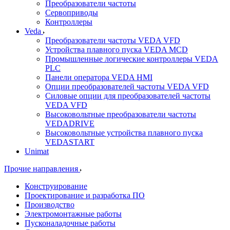
Преобразователи частоты
Сервоприводы
Контроллеры
Veda
Преобразователи частоты VEDA VFD
Устройства плавного пуска VEDA MCD
Промышленные логические контроллеры VEDA
PLC
Панели оператора VEDA HMI
Опции преобразователей частоты VEDA VFD
Силовые опции для преобразователей частоты
VEDA VFD
Высоковольтные преобразователи частоты
VEDADRIVE
Высоковольтные устройства плавного пуска
VEDASTART
Unimat
Прочие направления
Конструирование
Проектирование и разработка ПО
Производство
Электромонтажные работы
Пусконаладочные работы