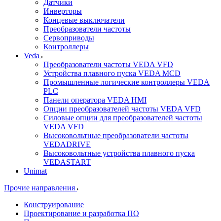
Датчики
Инверторы
Концевые выключатели
Преобразователи частоты
Сервоприводы
Контроллеры
Veda
Преобразователи частоты VEDA VFD
Устройства плавного пуска VEDA MCD
Промышленные логические контроллеры VEDA
PLC
Панели оператора VEDA HMI
Опции преобразователей частоты VEDA VFD
Силовые опции для преобразователей частоты
VEDA VFD
Высоковольтные преобразователи частоты
VEDADRIVE
Высоковольтные устройства плавного пуска
VEDASTART
Unimat
Прочие направления
Конструирование
Проектирование и разработка ПО