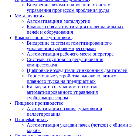
Внедрение автоматизированных систем
управления процессом дробления руды
Металлургия
Автоматизация в металлургии
Комплексная автоматизация сталеплавильных
печей и оборудования
Компрессорные установки
Внедрение систем автоматизированного
управления турбокомпрессорами
Автоматизация рабочего места оператора
Системы группового регулирования
компрессорами
Цифровые возбудители синхронных двигателей
Тиристорные устройства высоковольтного
плавного пуска на предприятиях
Калькулятор окупаемости системы
автоматизированного управления
турбокомпрессором
Пищевое производство
Автоматизация розлива, упаковки и
паллетирования
Птицефабрики
Автоматизация укладки пачек (лотков) с яйцами в
короба
Другие реализованные проекты