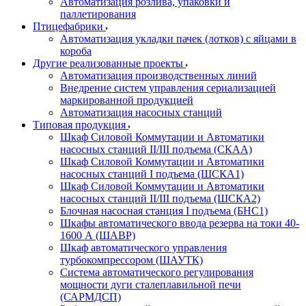
Автоматизация розлива, упаковки и
паллетирования
Птицефабрики
Автоматизация укладки пачек (лотков) с яйцами в
короба
Другие реализованные проекты
Автоматизация производственных линий
Внедрение систем управления сериализацией
маркированной продукцией
Автоматизация насосных станций
Типовая продукция
Шкаф Силовой Коммутации и Автоматики
насосных станций II/III подъема (СКАА)
Шкаф Силовой Коммутации и Автоматики
насосных станций I подъема (ШСКА1)
Шкаф Силовой Коммутации и Автоматики
насосных станций II/III подъема (ШСКА2)
Блочная насосная станция I подъема (БНС1)
Шкафы автоматического ввода резерва на токи 40-
1600 А (ШАВР)
Шкаф автоматического управления
турбокомпрессором (ШАУТК)
Система автоматического регулирования
мощности дуги сталеплавильной печи
(САРМДСП)