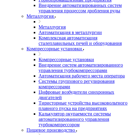
Внедрение автоматизированных систем
управления процессом дробления руды
Металлургия
Металлургия
Автоматизация в металлургии
Комплексная автоматизация
сталеплавильных печей и оборудования
Компрессорные установки
Компрессорные установки
Внедрение систем автоматизированного
управления турбокомпрессорами
Автоматизация рабочего места оператора
Системы группового регулирования
компрессорами
Цифровые возбудители синхронных
двигателей
Тиристорные устройства высоковольтного
плавного пуска на предприятиях
Калькулятор окупаемости системы
автоматизированного управления
турбокомпрессором
Пищевое производство