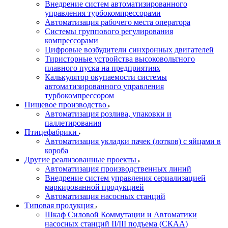
Внедрение систем автоматизированного
управления турбокомпрессорами
Автоматизация рабочего места оператора
Системы группового регулирования
компрессорами
Цифровые возбудители синхронных двигателей
Тиристорные устройства высоковольтного
плавного пуска на предприятиях
Калькулятор окупаемости системы
автоматизированного управления
турбокомпрессором
Пищевое производство
Автоматизация розлива, упаковки и
паллетирования
Птицефабрики
Автоматизация укладки пачек (лотков) с яйцами в
короба
Другие реализованные проекты
Автоматизация производственных линий
Внедрение систем управления сериализацией
маркированной продукцией
Автоматизация насосных станций
Типовая продукция
Шкаф Силовой Коммутации и Автоматики
насосных станций II/III подъема (СКАА)