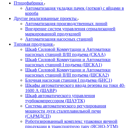
Птицефабрики
Автоматизация укладки пачек (лотков) с яйцами в
короба
Другие реализованные проекты
Автоматизация производственных линий
Внедрение систем управления сериализацией
маркированной продукцией
Автоматизация насосных станций
Типовая продукция
Шкаф Силовой Коммутации и Автоматики
насосных станций II/III подъема (СКАА)
Шкаф Силовой Коммутации и Автоматики
насосных станций I подъема (ШСКА1)
Шкаф Силовой Коммутации и Автоматики
насосных станций II/III подъема (ШСКА2)
Блочная насосная станция I подъема (БНС1)
Шкафы автоматического ввода резерва на токи 40-
1600 А (ШАВР)
Шкаф автоматического управления
турбокомпрессором (ШАУТК)
Система автоматического регулирования
мощности дуги сталеплавильной печи
(САРМДСП)
Роботизированный комплекс упаковки яичной
продукции в транспортную тару (ЯСНО-УТМ)