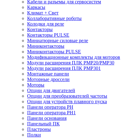
Кабели и разъемы для сервосистем
Каркасы
Климат + Свет
Коллаборативные роботы
Колодки для реле
Контакторы
Контакторы PULSE
Миниатюрные силовые реле
Миниконтакторы
Миниконтакторы PULSE
Модификационные комплекты для моторов
Модули расширения ПЛК PMP20/PMP30
Модули расширения ПЛК PMP301
Монтажные панели
Моторные дроссели
Моторы
Опции для двигателей
Опции для преобразователей частоты
Опции для устройств плавного пуска
Панели оператора PH
Панели оператора PH1
Панели основания
Панельный ПК
Пластроны
Полки