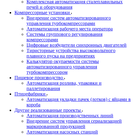
Комплексная автоматизация сталеплавильных
печей и оборудования
Компрессорные установки
Внедрение систем автоматизированного
управления турбокомпрессорами
Автоматизация рабочего места оператора
Системы группового регулирования
компрессорами
Цифровые возбудители синхронных двигателей
Тиристорные устройства высоковольтного
плавного пуска на предприятиях
Калькулятор окупаемости системы
автоматизированного управления
турбокомпрессором
Пищевое производство
Автоматизация розлива, упаковки и
паллетирования
Птицефабрики
Автоматизация укладки пачек (лотков) с яйцами в
короба
Другие реализованные проекты
Автоматизация производственных линий
Внедрение систем управления сериализацией
маркированной продукцией
Автоматизация насосных станций