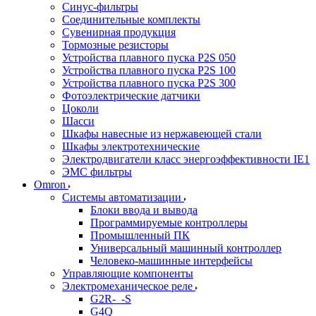
Синус-фильтры
Соединительные комплекты
Сувенирная продукция
Тормозные резисторы
Устройства плавного пуска P2S 050
Устройства плавного пуска P2S 100
Устройства плавного пуска P2S 300
Фотоэлектрические датчики
Цоколи
Шасси
Шкафы навесные из нержавеющей стали
Шкафы электротехнические
Электродвигатели класс энергоэффективности IE1
ЭМС фильтры
Omron
Системы автоматизации
Блоки ввода и вывода
Программируемые контроллеры
Промышленный ПК
Универсальный машинный контроллер
Человеко-машинные интерфейсы
Управляющие компоненты
Электромеханическое реле
G2R-_-S
G4Q