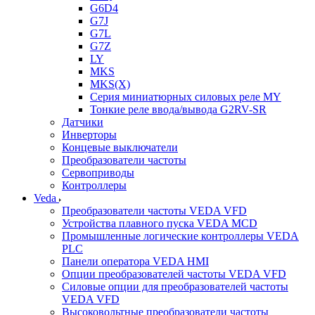
G6D4
G7J
G7L
G7Z
LY
MKS
MKS(X)
Серия миниатюрных силовых реле MY
Тонкие реле ввода/вывода G2RV-SR
Датчики
Инверторы
Концевые выключатели
Преобразователи частоты
Сервоприводы
Контроллеры
Veda
Преобразователи частоты VEDA VFD
Устройства плавного пуска VEDA MCD
Промышленные логические контроллеры VEDA
PLC
Панели оператора VEDA HMI
Опции преобразователей частоты VEDA VFD
Силовые опции для преобразователей частоты
VEDA VFD
Высоковольтные преобразователи частоты