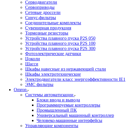
Серводвигатели
Сервоприводы
Сетевые дроссели
Синус-фильтры
Соединительные комплекты
Сувенирная продукция
Тормозные резисторы
Устройства плавного пуска P2S 050
Устройства плавного пуска P2S 100
Устройства плавного пуска P2S 300
Фотоэлектрические датчики
Цоколи
Шасси
Шкафы навесные из нержавеющей стали
Шкафы электротехнические
Электродвигатели класс энергоэффективности IE1
ЭМС фильтры
Omron
Системы автоматизации
Блоки ввода и вывода
Программируемые контроллеры
Промышленный ПК
Универсальный машинный контроллер
Человеко-машинные интерфейсы
Управляющие компоненты