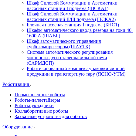
Шкаф Силовой Коммутации и Автоматики
насосных станций I подъема (ШСКА1)
Шкаф Силовой Коммутации и Автоматики
насосных станций II/III подъема (ШСКА2)
Блочная насосная станция I подъема (БНС1)
Шкафы автоматического ввода резерва на токи 40-
1600 А (ШАВР)
Шкаф автоматического управления
турбокомпрессором (ШАУТК)
Система автоматического регулирования
мощности дуги сталеплавильной печи
(САРМДСП)
Роботизированный комплекс упаковки яичной
продукции в транспортную тару (ЯСНО-УТМ)
Роботизация
Промышленные роботы
Роботы-паллетайзеры
Роботы-укладчики
Коллаборативные роботы
Захватные устройства для роботов
Оборудование