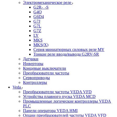
Электромеханическое реле
G2R-_-S
G4Q
G6D4
G7J
G7L
G7Z
LY
MKS
MKS(X)
Серия миниатюрных силовых реле MY
Тонкие реле ввода/вывода G2RV-SR
Датчики
Инверторы
Концевые выключатели
Преобразователи частоты
Сервоприводы
Контроллеры
Veda
Преобразователи частоты VEDA VFD
Устройства плавного пуска VEDA MCD
Промышленные логические контроллеры VEDA
PLC
Панели оператора VEDA HMI
Опции преобразователей частоты VEDA VFD