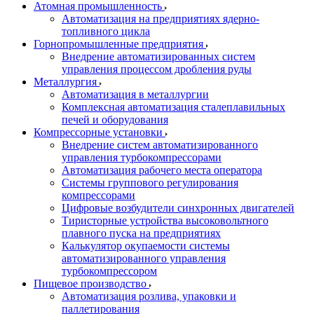
Атомная промышленность
Автоматизация на предприятиях ядерно-
топливного цикла
Горнопромышленные предприятия
Внедрение автоматизированных систем
управления процессом дробления руды
Металлургия
Автоматизация в металлургии
Комплексная автоматизация сталеплавильных
печей и оборудования
Компрессорные установки
Внедрение систем автоматизированного
управления турбокомпрессорами
Автоматизация рабочего места оператора
Системы группового регулирования
компрессорами
Цифровые возбудители синхронных двигателей
Тиристорные устройства высоковольтного
плавного пуска на предприятиях
Калькулятор окупаемости системы
автоматизированного управления
турбокомпрессором
Пищевое производство
Автоматизация розлива, упаковки и
паллетирования