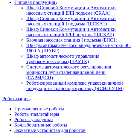
Типовая продукция
Шкаф Силовой Коммутации и Автоматики
насосных станций II/III подъема (СКАА)
Шкаф Силовой Коммутации и Автоматики
насосных станций I подъема (ШСКА1)
Шкаф Силовой Коммутации и Автоматики
насосных станций II/III подъема (ШСКА2)
Блочная насосная станция I подъема (БНС1)
Шкафы автоматического ввода резерва на токи 40-
1600 А (ШАВР)
Шкаф автоматического управления
турбокомпрессором (ШАУТК)
Система автоматического регулирования
мощности дуги сталеплавильной печи
(САРМДСП)
Роботизированный комплекс упаковки яичной
продукции в транспортную тару (ЯСНО-УТМ)
Роботизация
Промышленные роботы
Роботы-паллетайзеры
Роботы-укладчики
Коллаборативные роботы
Захватные устройства для роботов