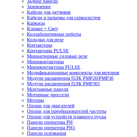
Задние панели
Заземление
Кабели для датчиков
Кабели и разъемы для сервосистем
Каркасы
Климат + Свет
Коллаборативные роботы
Колодки для реле
Контакторы
Контакторы PULSE
Миниатюрные силовые реле
Миниконтакторы
Миниконтакторы PULSE
Модификационные комплекты для моторов
Модули расширения ПЛК PMP20/PMP30
Модули расширения ПЛК PMP301
Монтажные панели
Моторные дроссели
Моторы
Опции для двигателей
Опции для преобразователей частоты
Опции для устройств плавного пуска
Панели оператора PH
Панели оператора PH1
Панели основания