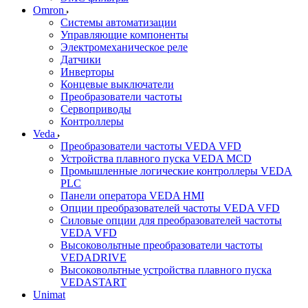
Omron
Системы автоматизации
Управляющие компоненты
Электромеханическое реле
Датчики
Инверторы
Концевые выключатели
Преобразователи частоты
Сервоприводы
Контроллеры
Veda
Преобразователи частоты VEDA VFD
Устройства плавного пуска VEDA MCD
Промышленные логические контроллеры VEDA
PLC
Панели оператора VEDA HMI
Опции преобразователей частоты VEDA VFD
Силовые опции для преобразователей частоты
VEDA VFD
Высоковольтные преобразователи частоты
VEDADRIVE
Высоковольтные устройства плавного пуска
VEDASTART
Unimat