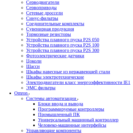
Серводвигатели
Сервоприводы
Сетевые дроссели
Синус-фильтры
Соединительные комплекты
Сувенирная продукция
Тормозные резисторы
Устройства плавного пуска P2S 050
Устройства плавного пуска P2S 100
Устройства плавного пуска P2S 300
Фотоэлектрические датчики
Цоколи
Шасси
Шкафы навесные из нержавеющей стали
Шкафы электротехнические
Электродвигатели класс энергоэффективности IE1
ЭМС фильтры
Omron
Системы автоматизации
Блоки ввода и вывода
Программируемые контроллеры
Промышленный ПК
Универсальный машинный контроллер
Человеко-машинные интерфейсы
Управляющие компоненты