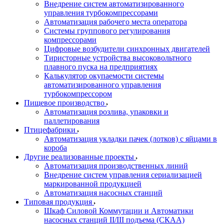
Внедрение систем автоматизированного
управления турбокомпрессорами
Автоматизация рабочего места оператора
Системы группового регулирования
компрессорами
Цифровые возбудители синхронных двигателей
Тиристорные устройства высоковольтного
плавного пуска на предприятиях
Калькулятор окупаемости системы
автоматизированного управления
турбокомпрессором
Пищевое производство
Автоматизация розлива, упаковки и
паллетирования
Птицефабрики
Автоматизация укладки пачек (лотков) с яйцами в
короба
Другие реализованные проекты
Автоматизация производственных линий
Внедрение систем управления сериализацией
маркированной продукцией
Автоматизация насосных станций
Типовая продукция
Шкаф Силовой Коммутации и Автоматики
насосных станций II/III подъема (СКАА)