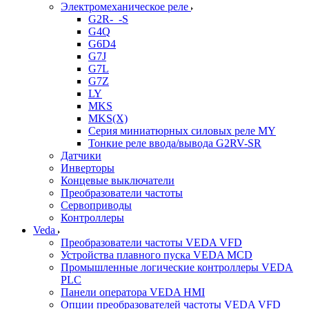
Электромеханическое реле
G2R-_-S
G4Q
G6D4
G7J
G7L
G7Z
LY
MKS
MKS(X)
Серия миниатюрных силовых реле MY
Тонкие реле ввода/вывода G2RV-SR
Датчики
Инверторы
Концевые выключатели
Преобразователи частоты
Сервоприводы
Контроллеры
Veda
Преобразователи частоты VEDA VFD
Устройства плавного пуска VEDA MCD
Промышленные логические контроллеры VEDA
PLC
Панели оператора VEDA HMI
Опции преобразователей частоты VEDA VFD