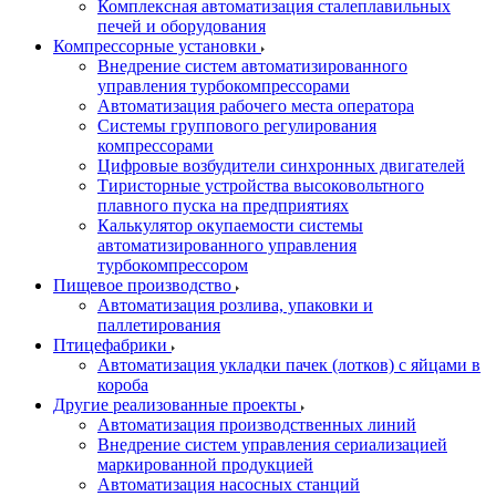
Комплексная автоматизация сталеплавильных
печей и оборудования
Компрессорные установки
Внедрение систем автоматизированного
управления турбокомпрессорами
Автоматизация рабочего места оператора
Системы группового регулирования
компрессорами
Цифровые возбудители синхронных двигателей
Тиристорные устройства высоковольтного
плавного пуска на предприятиях
Калькулятор окупаемости системы
автоматизированного управления
турбокомпрессором
Пищевое производство
Автоматизация розлива, упаковки и
паллетирования
Птицефабрики
Автоматизация укладки пачек (лотков) с яйцами в
короба
Другие реализованные проекты
Автоматизация производственных линий
Внедрение систем управления сериализацией
маркированной продукцией
Автоматизация насосных станций