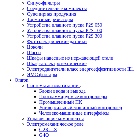
Синус-фильтры
Соединительные комплекты
Сувенирная продукция
Тормозные резисторы
Устройства плавного пуска P2S 050
Устройства плавного пуска P2S 100
Устройства плавного пуска P2S 300
Фотоэлектрические датчики
Цоколи
Шасси
Шкафы навесные из нержавеющей стали
Шкафы электротехнические
Электродвигатели класс энергоэффективности IE1
ЭМС фильтры
Omron
Системы автоматизации
Блоки ввода и вывода
Программируемые контроллеры
Промышленный ПК
Универсальный машинный контроллер
Человеко-машинные интерфейсы
Управляющие компоненты
Электромеханическое реле
G2R-_-S
G4Q