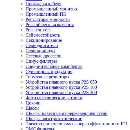
Прокладка кабеля
Промышленный монитор
Промышленный ПК
Регуляторы мощности
Реле общего назначения
Реле тонкие
Сейсмостойкость
Секционирование
Серводвигатели
Сервоприводы
Сетевые дроссели
Синус-фильтры
Соединительные комплекты
Сувенирная продукция
Тормозные резисторы
Устройства плавного пуска P2S 050
Устройства плавного пуска P2S 100
Устройства плавного пуска P2S 300
Фотоэлектрические датчики
Цоколи
Шасси
Шкафы навесные из нержавеющей стали
Шкафы электротехнические
Электродвигатели класс энергоэффективности IE1
ЭМС фильтры