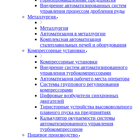
Внедрение автоматизированных систем
управления процессом дробления руды
Металлургия
Металлургия
Автоматизация в металлургии
Комплексная автоматизация
сталеплавильных печей и оборудования
Компрессорные установки
Компрессорные установки
Внедрение систем автоматизированного
управления турбокомпрессорами
Автоматизация рабочего места оператора
Системы группового регулирования
компрессорами
Цифровые возбудители синхронных
двигателей
Тиристорные устройства высоковольтного
плавного пуска на предприятиях
Калькулятор окупаемости системы
автоматизированного управления
турбокомпрессором
Пищевое производство