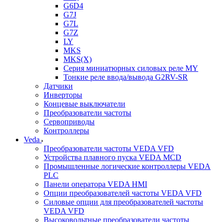
G6D4
G7J
G7L
G7Z
LY
MKS
MKS(X)
Серия миниатюрных силовых реле MY
Тонкие реле ввода/вывода G2RV-SR
Датчики
Инверторы
Концевые выключатели
Преобразователи частоты
Сервоприводы
Контроллеры
Veda
Преобразователи частоты VEDA VFD
Устройства плавного пуска VEDA MCD
Промышленные логические контроллеры VEDA
PLC
Панели оператора VEDA HMI
Опции преобразователей частоты VEDA VFD
Силовые опции для преобразователей частоты
VEDA VFD
Высоковольтные преобразователи частоты