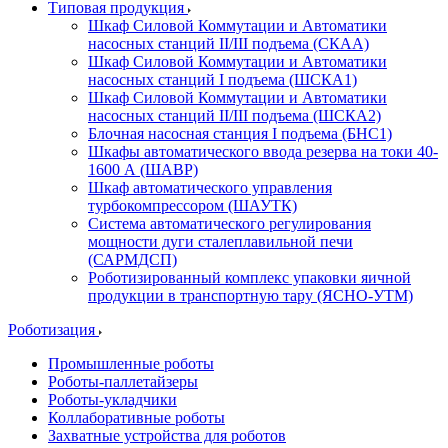
Типовая продукция
Шкаф Силовой Коммутации и Автоматики
насосных станций II/III подъема (СКАА)
Шкаф Силовой Коммутации и Автоматики
насосных станций I подъема (ШСКА1)
Шкаф Силовой Коммутации и Автоматики
насосных станций II/III подъема (ШСКА2)
Блочная насосная станция I подъема (БНС1)
Шкафы автоматического ввода резерва на токи 40-
1600 А (ШАВР)
Шкаф автоматического управления
турбокомпрессором (ШАУТК)
Система автоматического регулирования
мощности дуги сталеплавильной печи
(САРМДСП)
Роботизированный комплекс упаковки яичной
продукции в транспортную тару (ЯСНО-УТМ)
Роботизация
Промышленные роботы
Роботы-паллетайзеры
Роботы-укладчики
Коллаборативные роботы
Захватные устройства для роботов