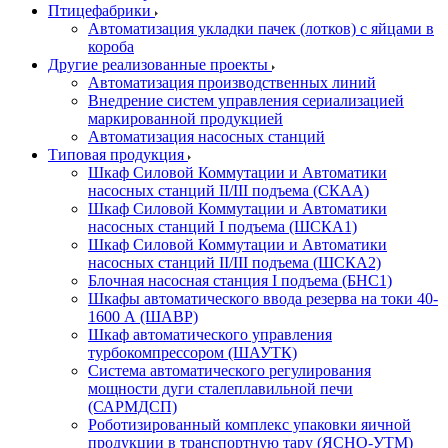
Птицефабрики
Автоматизация укладки пачек (лотков) с яйцами в
короба
Другие реализованные проекты
Автоматизация производственных линий
Внедрение систем управления сериализацией
маркированной продукцией
Автоматизация насосных станций
Типовая продукция
Шкаф Силовой Коммутации и Автоматики
насосных станций II/III подъема (СКАА)
Шкаф Силовой Коммутации и Автоматики
насосных станций I подъема (ШСКА1)
Шкаф Силовой Коммутации и Автоматики
насосных станций II/III подъема (ШСКА2)
Блочная насосная станция I подъема (БНС1)
Шкафы автоматического ввода резерва на токи 40-
1600 А (ШАВР)
Шкаф автоматического управления
турбокомпрессором (ШАУТК)
Система автоматического регулирования
мощности дуги сталеплавильной печи
(САРМДСП)
Роботизированный комплекс упаковки яичной
продукции в транспортную тару (ЯСНО-УТМ)