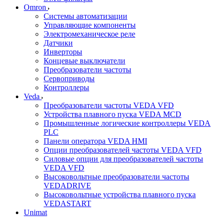
Omron
Системы автоматизации
Управляющие компоненты
Электромеханическое реле
Датчики
Инверторы
Концевые выключатели
Преобразователи частоты
Сервоприводы
Контроллеры
Veda
Преобразователи частоты VEDA VFD
Устройства плавного пуска VEDA MCD
Промышленные логические контроллеры VEDA
PLC
Панели оператора VEDA HMI
Опции преобразователей частоты VEDA VFD
Силовые опции для преобразователей частоты
VEDA VFD
Высоковольтные преобразователи частоты
VEDADRIVE
Высоковольтные устройства плавного пуска
VEDASTART
Unimat