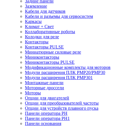
Задние панели
Заземление
Кабели для датчиков
Кабели и разъемы для сервосистем
Каркасы
Климат + Свет
Коллаборативные роботы
Колодки для реле
Контакторы
Контакторы PULSE
Миниатюрные силовые реле
Миниконтакторы
Миниконтакторы PULSE
Модификационные комплекты для моторов
Модули расширения ПЛК PMP20/PMP30
Модули расширения ПЛК PMP301
Монтажные панели
Моторные дроссели
Моторы
Опции для двигателей
Опции для преобразователей частоты
Опции для устройств плавного пуска
Панели оператора PH
Панели оператора PH1
Панели основания