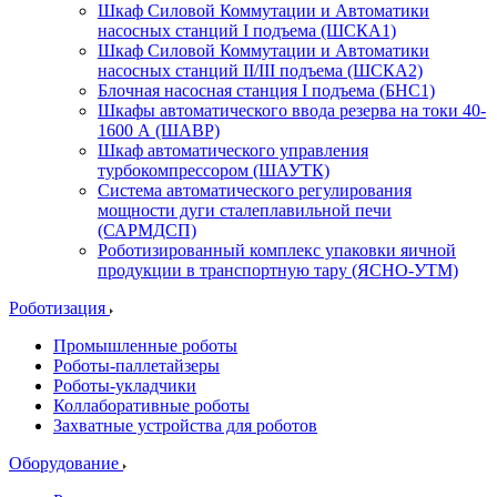
Шкаф Силовой Коммутации и Автоматики
насосных станций I подъема (ШСКА1)
Шкаф Силовой Коммутации и Автоматики
насосных станций II/III подъема (ШСКА2)
Блочная насосная станция I подъема (БНС1)
Шкафы автоматического ввода резерва на токи 40-
1600 А (ШАВР)
Шкаф автоматического управления
турбокомпрессором (ШАУТК)
Система автоматического регулирования
мощности дуги сталеплавильной печи
(САРМДСП)
Роботизированный комплекс упаковки яичной
продукции в транспортную тару (ЯСНО-УТМ)
Роботизация
Промышленные роботы
Роботы-паллетайзеры
Роботы-укладчики
Коллаборативные роботы
Захватные устройства для роботов
Оборудование