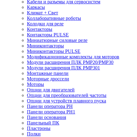
Кабели и разъемы для сервосистем
Каркасы
Климат + Свет
Коллаборативные роботы
Колодки для реле
Контакторы
Контакторы PULSE
Миниатюрные силовые реле
Миниконтакторы
Миниконтакторы PULSE
Модификационные комплекты для моторов
Модули расширения ПЛК PMP20/PMP30
Модули расширения ПЛК PMP301
Монтажные панели
Моторные дроссели
Моторы
Опции для двигателей
Опции для преобразователей частоты
Опции для устройств плавного пуска
Панели оператора PH
Панели оператора PH1
Панели основания
Панельный ПК
Пластроны
Полки