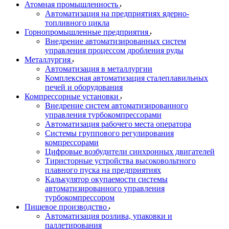
Атомная промышленность
Автоматизация на предприятиях ядерно-
топливного цикла
Горнопромышленные предприятия
Внедрение автоматизированных систем
управления процессом дробления руды
Металлургия
Автоматизация в металлургии
Комплексная автоматизация сталеплавильных
печей и оборудования
Компрессорные установки
Внедрение систем автоматизированного
управления турбокомпрессорами
Автоматизация рабочего места оператора
Системы группового регулирования
компрессорами
Цифровые возбудители синхронных двигателей
Тиристорные устройства высоковольтного
плавного пуска на предприятиях
Калькулятор окупаемости системы
автоматизированного управления
турбокомпрессором
Пищевое производство
Автоматизация розлива, упаковки и
паллетирования