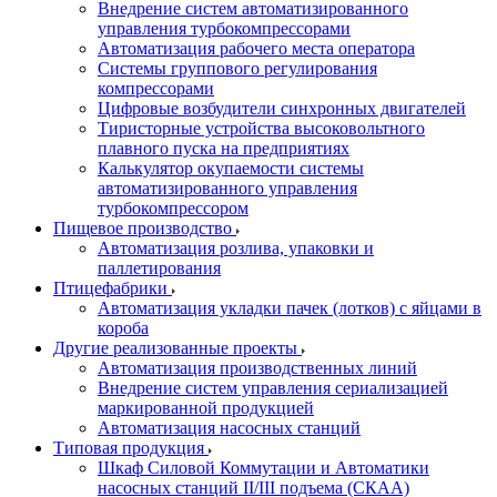
Внедрение систем автоматизированного
управления турбокомпрессорами
Автоматизация рабочего места оператора
Системы группового регулирования
компрессорами
Цифровые возбудители синхронных двигателей
Тиристорные устройства высоковольтного
плавного пуска на предприятиях
Калькулятор окупаемости системы
автоматизированного управления
турбокомпрессором
Пищевое производство
Автоматизация розлива, упаковки и
паллетирования
Птицефабрики
Автоматизация укладки пачек (лотков) с яйцами в
короба
Другие реализованные проекты
Автоматизация производственных линий
Внедрение систем управления сериализацией
маркированной продукцией
Автоматизация насосных станций
Типовая продукция
Шкаф Силовой Коммутации и Автоматики
насосных станций II/III подъема (СКАА)