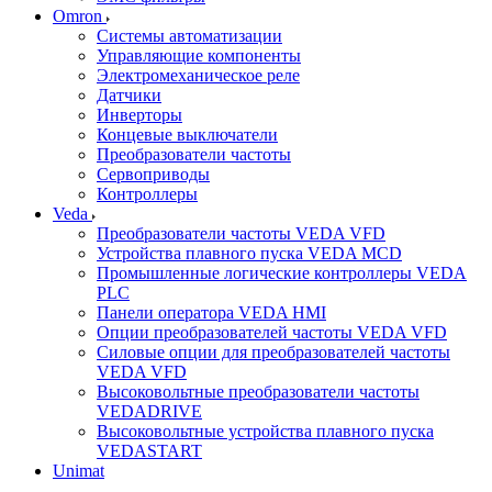
Omron
Системы автоматизации
Управляющие компоненты
Электромеханическое реле
Датчики
Инверторы
Концевые выключатели
Преобразователи частоты
Сервоприводы
Контроллеры
Veda
Преобразователи частоты VEDA VFD
Устройства плавного пуска VEDA MCD
Промышленные логические контроллеры VEDA
PLC
Панели оператора VEDA HMI
Опции преобразователей частоты VEDA VFD
Силовые опции для преобразователей частоты
VEDA VFD
Высоковольтные преобразователи частоты
VEDADRIVE
Высоковольтные устройства плавного пуска
VEDASTART
Unimat