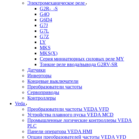
Электромеханическое реле
G2R-_-S
G4Q
G6D4
G7J
G7L
G7Z
LY
MKS
MKS(X)
Серия миниатюрных силовых реле MY
Тонкие реле ввода/вывода G2RV-SR
Датчики
Инверторы
Концевые выключатели
Преобразователи частоты
Сервоприводы
Контроллеры
Veda
Преобразователи частоты VEDA VFD
Устройства плавного пуска VEDA MCD
Промышленные логические контроллеры VEDA
PLC
Панели оператора VEDA HMI
Опции преобразователей частоты VEDA VFD