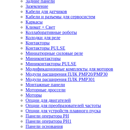
Задние панели
Заземление
Кабели для датчиков
Кабели и разъемы для сервосистем
Каркасы
Климат + Свет
Коллаборативные роботы
Колодки для реле
Контакторы
Контакторы PULSE
Миниатюрные силовые реле
Миниконтакторы
Миниконтакторы PULSE
Модификационные комплекты для моторов
Модули расширения ПЛК PMP20/PMP30
Модули расширения ПЛК PMP301
Монтажные панели
Моторные дроссели
Моторы
Опции для двигателей
Опции для преобразователей частоты
Опции для устройств плавного пуска
Панели оператора PH
Панели оператора PH1
Панели основания