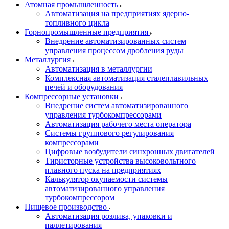
Атомная промышленность
Автоматизация на предприятиях ядерно-
топливного цикла
Горнопромышленные предприятия
Внедрение автоматизированных систем
управления процессом дробления руды
Металлургия
Автоматизация в металлургии
Комплексная автоматизация сталеплавильных
печей и оборудования
Компрессорные установки
Внедрение систем автоматизированного
управления турбокомпрессорами
Автоматизация рабочего места оператора
Системы группового регулирования
компрессорами
Цифровые возбудители синхронных двигателей
Тиристорные устройства высоковольтного
плавного пуска на предприятиях
Калькулятор окупаемости системы
автоматизированного управления
турбокомпрессором
Пищевое производство
Автоматизация розлива, упаковки и
паллетирования