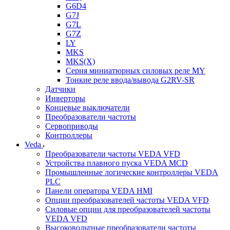
G6D4
G7J
G7L
G7Z
LY
MKS
MKS(X)
Серия миниатюрных силовых реле MY
Тонкие реле ввода/вывода G2RV-SR
Датчики
Инверторы
Концевые выключатели
Преобразователи частоты
Сервоприводы
Контроллеры
Veda
Преобразователи частоты VEDA VFD
Устройства плавного пуска VEDA MCD
Промышленные логические контроллеры VEDA
PLC
Панели оператора VEDA HMI
Опции преобразователей частоты VEDA VFD
Силовые опции для преобразователей частоты
VEDA VFD
Высоковольтные преобразователи частоты