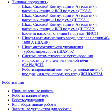
Типовая продукция
Шкаф Силовой Коммутации и Автоматики
насосных станций II/III подъема (СКАА)
Шкаф Силовой Коммутации и Автоматики
насосных станций I подъема (ШСКА1)
Шкаф Силовой Коммутации и Автоматики
насосных станций II/III подъема (ШСКА2)
Блочная насосная станция I подъема (БНС1)
Шкафы автоматического ввода резерва на токи 40-
1600 А (ШАВР)
Шкаф автоматического управления
турбокомпрессором (ШАУТК)
Система автоматического регулирования
мощности дуги сталеплавильной печи
(САРМДСП)
Роботизированный комплекс упаковки яичной
продукции в транспортную тару (ЯСНО-УТМ)
Роботизация
Промышленные роботы
Роботы-паллетайзеры
Роботы-укладчики
Коллаборативные роботы
Захватные устройства для роботов