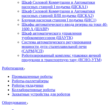
Шкаф Силовой Коммутации и Автоматики
насосных станций I подъема (ШСКА1)
Шкаф Силовой Коммутации и Автоматики
насосных станций II/III подъема (ШСКА2)
Блочная насосная станция I подъема (БНС1)
Шкафы автоматического ввода резерва на токи 40-
1600 А (ШАВР)
Шкаф автоматического управления
турбокомпрессором (ШАУТК)
Система автоматического регулирования
мощности дуги сталеплавильной печи
(САРМДСП)
Роботизированный комплекс упаковки яичной
продукции в транспортную тару (ЯСНО-УТМ)
Роботизация
Промышленные роботы
Роботы-паллетайзеры
Роботы-укладчики
Коллаборативные роботы
Захватные устройства для роботов
Оборудование