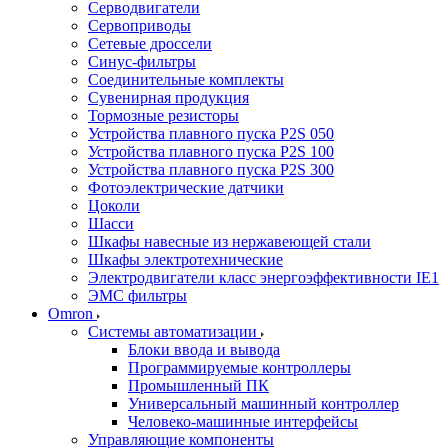
Серводвигатели
Сервоприводы
Сетевые дроссели
Синус-фильтры
Соединительные комплекты
Сувенирная продукция
Тормозные резисторы
Устройства плавного пуска P2S 050
Устройства плавного пуска P2S 100
Устройства плавного пуска P2S 300
Фотоэлектрические датчики
Цоколи
Шасси
Шкафы навесные из нержавеющей стали
Шкафы электротехнические
Электродвигатели класс энергоэффективности IE1
ЭМС фильтры
Omron
Системы автоматизации
Блоки ввода и вывода
Программируемые контроллеры
Промышленный ПК
Универсальный машинный контроллер
Человеко-машинные интерфейсы
Управляющие компоненты