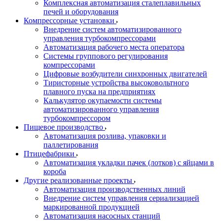
Комплексная автоматизация сталеплавильных
печей и оборудования
Компрессорные установки
Внедрение систем автоматизированного
управления турбокомпрессорами
Автоматизация рабочего места оператора
Системы группового регулирования
компрессорами
Цифровые возбудители синхронных двигателей
Тиристорные устройства высоковольтного
плавного пуска на предприятиях
Калькулятор окупаемости системы
автоматизированного управления
турбокомпрессором
Пищевое производство
Автоматизация розлива, упаковки и
паллетирования
Птицефабрики
Автоматизация укладки пачек (лотков) с яйцами в
короба
Другие реализованные проекты
Автоматизация производственных линий
Внедрение систем управления сериализацией
маркированной продукцией
Автоматизация насосных станций