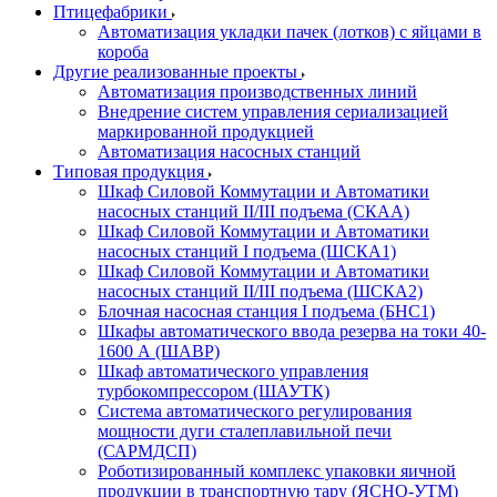
Птицефабрики
Автоматизация укладки пачек (лотков) с яйцами в
короба
Другие реализованные проекты
Автоматизация производственных линий
Внедрение систем управления сериализацией
маркированной продукцией
Автоматизация насосных станций
Типовая продукция
Шкаф Силовой Коммутации и Автоматики
насосных станций II/III подъема (СКАА)
Шкаф Силовой Коммутации и Автоматики
насосных станций I подъема (ШСКА1)
Шкаф Силовой Коммутации и Автоматики
насосных станций II/III подъема (ШСКА2)
Блочная насосная станция I подъема (БНС1)
Шкафы автоматического ввода резерва на токи 40-
1600 А (ШАВР)
Шкаф автоматического управления
турбокомпрессором (ШАУТК)
Система автоматического регулирования
мощности дуги сталеплавильной печи
(САРМДСП)
Роботизированный комплекс упаковки яичной
продукции в транспортную тару (ЯСНО-УТМ)