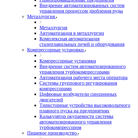
Внедрение автоматизированных систем
управления процессом дробления руды
Металлургия
Металлургия
Автоматизация в металлургии
Комплексная автоматизация
сталеплавильных печей и оборудования
Компрессорные установки
Компрессорные установки
Внедрение систем автоматизированного
управления турбокомпрессорами
Автоматизация рабочего места оператора
Системы группового регулирования
компрессорами
Цифровые возбудители синхронных
двигателей
Тиристорные устройства высоковольтного
плавного пуска на предприятиях
Калькулятор окупаемости системы
автоматизированного управления
турбокомпрессором
Пищевое производство