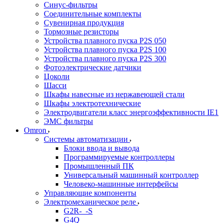
Синус-фильтры
Соединительные комплекты
Сувенирная продукция
Тормозные резисторы
Устройства плавного пуска P2S 050
Устройства плавного пуска P2S 100
Устройства плавного пуска P2S 300
Фотоэлектрические датчики
Цоколи
Шасси
Шкафы навесные из нержавеющей стали
Шкафы электротехнические
Электродвигатели класс энергоэффективности IE1
ЭМС фильтры
Omron
Системы автоматизации
Блоки ввода и вывода
Программируемые контроллеры
Промышленный ПК
Универсальный машинный контроллер
Человеко-машинные интерфейсы
Управляющие компоненты
Электромеханическое реле
G2R-_-S
G4Q