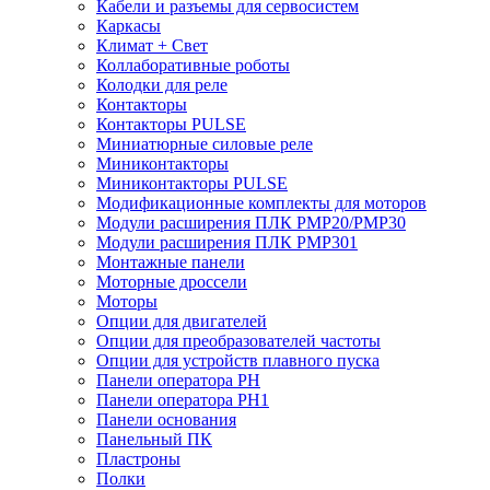
Кабели и разъемы для сервосистем
Каркасы
Климат + Свет
Коллаборативные роботы
Колодки для реле
Контакторы
Контакторы PULSE
Миниатюрные силовые реле
Миниконтакторы
Миниконтакторы PULSE
Модификационные комплекты для моторов
Модули расширения ПЛК PMP20/PMP30
Модули расширения ПЛК PMP301
Монтажные панели
Моторные дроссели
Моторы
Опции для двигателей
Опции для преобразователей частоты
Опции для устройств плавного пуска
Панели оператора PH
Панели оператора PH1
Панели основания
Панельный ПК
Пластроны
Полки