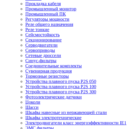
Прокладка кабеля
Промышленный монитор
Промышленный ПК
Регуляторы мощности
Реле общего назначения
Реле тонкие
Сейсмостойкость
Секционирование
Серводвигатели
Сервоприводы
Сетевые дроссели
Синус-фильтры
Соединительные комплекты
Сувенирная продукция
Тормозные резисторы
Устройства плавного пуска P2S 050
Устройства плавного пуска P2S 100
Устройства плавного пуска P2S 300
Фотоэлектрические датчики
Цоколи
Шасси
Шкафы навесные из нержавеющей стали
Шкафы электротехнические
Электродвигатели класс энергоэффективности IE1
ЭМС фильтры