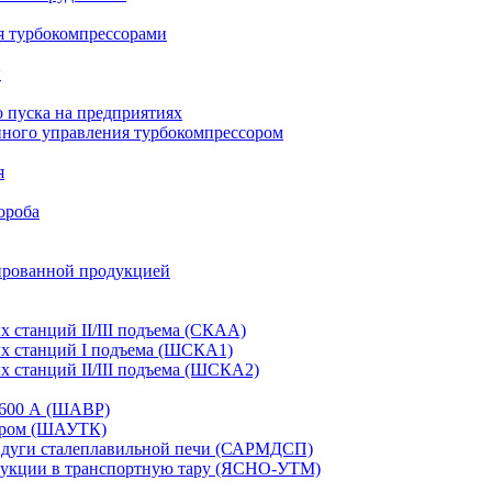
я турбокомпрессорами
и
 пуска на предприятиях
нного управления турбокомпрессором
я
ороба
ированной продукцией
станций II/III подъема (СКАА)
х станций I подъема (ШСКА1)
 станций II/III подъема (ШСКА2)
-1600 А (ШАВР)
сором (ШАУТК)
и дуги сталеплавильной печи (САРМДСП)
дукции в транспортную тару (ЯСНО-УТМ)