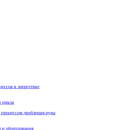
ессов в энергетике
о цикла
 процессом дробления руды
й и оборудования