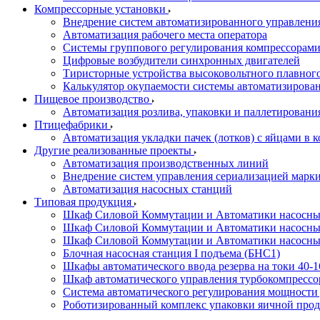
Компрессорные установки
Внедрение систем автоматизированного управлени
Автоматизация рабочего места оператора
Системы группового регулирования компрессорам
Цифровые возбудители синхронных двигателей
Тиристорные устройства высоковольтного плавного
Калькулятор окупаемости системы автоматизирова
Пищевое производство
Автоматизация розлива, упаковки и паллетировани
Птицефабрики
Автоматизация укладки пачек (лотков) с яйцами в к
Другие реализованные проекты
Автоматизация производственных линий
Внедрение систем управления сериализацией марк
Автоматизация насосных станций
Типовая продукция
Шкаф Силовой Коммутации и Автоматики насосных 
Шкаф Силовой Коммутации и Автоматики насосны
Шкаф Силовой Коммутации и Автоматики насосных
Блочная насосная станция I подъема (БНС1)
Шкафы автоматического ввода резерва на токи 40
Шкаф автоматического управления турбокомпрес
Система автоматического регулирования мощност
Роботизированный комплекс упаковки яичной про