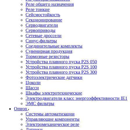
Реле общего назначения
Реле тонкие
Сейсмостойкость
Секционирование
Серводвигатели
Сервоприводы
Сетевые дроссели
Синус-фильтры
Соединительные комплекты
Сувенирная продукция
Тормозные резисторы
Устройства плавного пуска P2S 050
Устройства плавного пуска P2S 100
Устройства плавного пуска P2S 300
Фотоэлектрические датчики
Цоколи
Шасси
Шкафы электротехнические
Электродвигатели класс энергоэффективности IE1
ЭМС фильтры
Omron
Системы автоматизации
Управляющие компоненты
Электромеханическое реле
Датчики