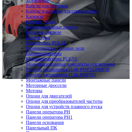
Заземление
Кабели для датчиков
Кабели и разъемы для сервосистем
Каркасы
Климат + Свет
Коллаборативные роботы
Колодки для реле
Контакторы
Контакторы PULSE
Миниатюрные силовые реле
Миниконтакторы
Миниконтакторы PULSE
Модификационные комплекты для моторов
Модули расширения ПЛК PMP20/PMP30
Модули расширения ПЛК PMP301
Монтажные панели
Моторные дроссели
Моторы
Опции для двигателей
Опции для преобразователей частоты
Опции для устройств плавного пуска
Панели оператора PH
Панели оператора PH1
Панели основания
Панельный ПК