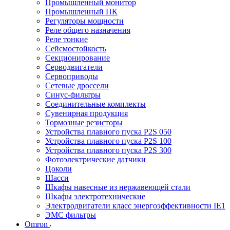
Промышленный монитор
Промышленный ПК
Регуляторы мощности
Реле общего назначения
Реле тонкие
Сейсмостойкость
Секционирование
Серводвигатели
Сервоприводы
Сетевые дроссели
Синус-фильтры
Соединительные комплекты
Сувенирная продукция
Тормозные резисторы
Устройства плавного пуска P2S 050
Устройства плавного пуска P2S 100
Устройства плавного пуска P2S 300
Фотоэлектрические датчики
Цоколи
Шасси
Шкафы навесные из нержавеющей стали
Шкафы электротехнические
Электродвигатели класс энергоэффективности IE1
ЭМС фильтры
Omron