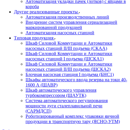
Автоматизация укладки пачек (лотков) с яйцами в
короба
Другие реализованные проекты
Автоматизация производственных линий
Внедрение систем управления сериализацией
маркированной продукцией
Автоматизация насосных станций
Типовая продукция
Шкаф Силовой Коммутации и Автоматики
насосных станций II/III подъема (СКАА)
Шкаф Силовой Коммутации и Автоматики
насосных станций I подъема (ШСКА1)
Шкаф Силовой Коммутации и Автоматики
насосных станций II/III подъема (ШСКА2)
Блочная насосная станция I подъема (БНС1)
Шкафы автоматического ввода резерва на токи 40-
1600 А (ШАВР)
Шкаф автоматического управления
турбокомпрессором (ШАУТК)
Система автоматического регулирования
мощности дуги сталеплавильной печи
(САРМДСП)
Роботизированный комплекс упаковки яичной
продукции в транспортную тару (ЯСНО-УТМ)