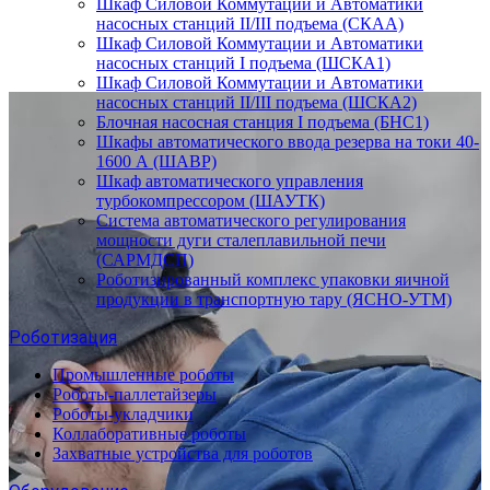
Шкаф Силовой Коммутации и Автоматики
насосных станций II/III подъема (СКАА)
Шкаф Силовой Коммутации и Автоматики
насосных станций I подъема (ШСКА1)
Шкаф Силовой Коммутации и Автоматики
насосных станций II/III подъема (ШСКА2)
Блочная насосная станция I подъема (БНС1)
Шкафы автоматического ввода резерва на токи 40-
1600 А (ШАВР)
Шкаф автоматического управления
турбокомпрессором (ШАУТК)
Система автоматического регулирования
мощности дуги сталеплавильной печи
(САРМДСП)
Роботизированный комплекс упаковки яичной
продукции в транспортную тару (ЯСНО-УТМ)
Роботизация
Промышленные роботы
Роботы-паллетайзеры
Роботы-укладчики
Коллаборативные роботы
Захватные устройства для роботов