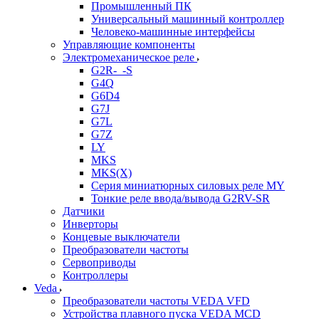
Промышленный ПК
Универсальный машинный контроллер
Человеко-машинные интерфейсы
Управляющие компоненты
Электромеханическое реле
G2R-_-S
G4Q
G6D4
G7J
G7L
G7Z
LY
MKS
MKS(X)
Серия миниатюрных силовых реле MY
Тонкие реле ввода/вывода G2RV-SR
Датчики
Инверторы
Концевые выключатели
Преобразователи частоты
Сервоприводы
Контроллеры
Veda
Преобразователи частоты VEDA VFD
Устройства плавного пуска VEDA MCD