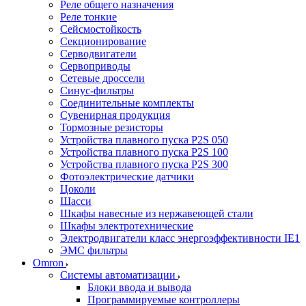
Реле общего назначения
Реле тонкие
Сейсмостойкость
Секционирование
Серводвигатели
Сервоприводы
Сетевые дроссели
Синус-фильтры
Соединительные комплекты
Сувенирная продукция
Тормозные резисторы
Устройства плавного пуска P2S 050
Устройства плавного пуска P2S 100
Устройства плавного пуска P2S 300
Фотоэлектрические датчики
Цоколи
Шасси
Шкафы навесные из нержавеющей стали
Шкафы электротехнические
Электродвигатели класс энергоэффективности IE1
ЭМС фильтры
Omron
Системы автоматизации
Блоки ввода и вывода
Программируемые контроллеры