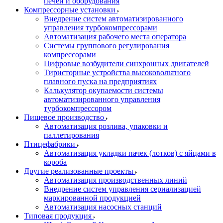
печей и оборудования
Компрессорные установки
Внедрение систем автоматизированного
управления турбокомпрессорами
Автоматизация рабочего места оператора
Системы группового регулирования
компрессорами
Цифровые возбудители синхронных двигателей
Тиристорные устройства высоковольтного
плавного пуска на предприятиях
Калькулятор окупаемости системы
автоматизированного управления
турбокомпрессором
Пищевое производство
Автоматизация розлива, упаковки и
паллетирования
Птицефабрики
Автоматизация укладки пачек (лотков) с яйцами в
короба
Другие реализованные проекты
Автоматизация производственных линий
Внедрение систем управления сериализацией
маркированной продукцией
Автоматизация насосных станций
Типовая продукция