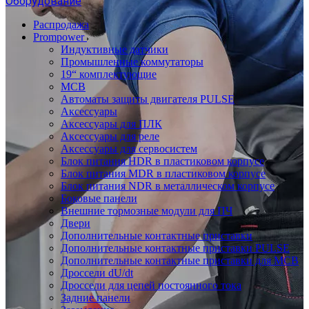
Оборудование
Распродажа
Prompower
Индуктивные датчики
Промышленные коммутаторы
19“ комплектующие
MCB
Автоматы защиты двигателя PULSE
Аксессуары
Аксессуары для ПЛК
Аксессуары для реле
Аксессуары для сервосистем
Блок питания HDR в пластиковом корпусе
Блок питания MDR в пластиковом корпусе
Блок питания NDR в металлическом корпусе
Боковые панели
Внешние тормозные модули для ПЧ
Двери
Дополнительные контактные приставки
Дополнительные контактные приставки PULSE
Дополнительные контактные приставки для MCB
Дроссели dU/dt
Дроссели для цепей постоянного тока
Задние панели