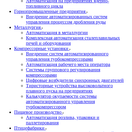
Автоматизация на предприятиях ядерно-
топливного цикла
Горнопромышленные предприятия
Внедрение автоматизированных систем
управления процессом дробления руды
Металлургия
Автоматизация в металлургии
Комплексная автоматизация сталеплавильных
печей и оборудования
Компрессорные установки
Внедрение систем автоматизированного
управления турбокомпрессорами
Автоматизация рабочего места оператора
Системы группового регулирования
компрессорами
Цифровые возбудители синхронных двигателей
Тиристорные устройства высоковольтного
плавного пуска на предприятиях
Калькулятор окупаемости системы
автоматизированного управления
турбокомпрессором
Пищевое производство
Автоматизация розлива, упаковки и
паллетирования
Птицефабрики