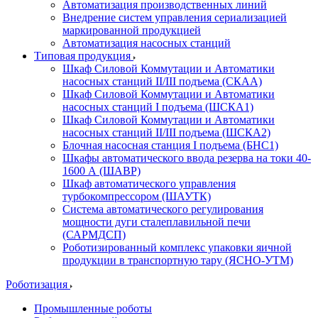
Автоматизация производственных линий
Внедрение систем управления сериализацией
маркированной продукцией
Автоматизация насосных станций
Типовая продукция
Шкаф Силовой Коммутации и Автоматики
насосных станций II/III подъема (СКАА)
Шкаф Силовой Коммутации и Автоматики
насосных станций I подъема (ШСКА1)
Шкаф Силовой Коммутации и Автоматики
насосных станций II/III подъема (ШСКА2)
Блочная насосная станция I подъема (БНС1)
Шкафы автоматического ввода резерва на токи 40-
1600 А (ШАВР)
Шкаф автоматического управления
турбокомпрессором (ШАУТК)
Система автоматического регулирования
мощности дуги сталеплавильной печи
(САРМДСП)
Роботизированный комплекс упаковки яичной
продукции в транспортную тару (ЯСНО-УТМ)
Роботизация
Промышленные роботы