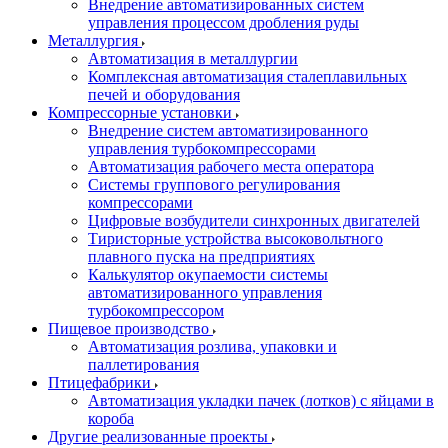
Внедрение автоматизированных систем
управления процессом дробления руды
Металлургия
Автоматизация в металлургии
Комплексная автоматизация сталеплавильных
печей и оборудования
Компрессорные установки
Внедрение систем автоматизированного
управления турбокомпрессорами
Автоматизация рабочего места оператора
Системы группового регулирования
компрессорами
Цифровые возбудители синхронных двигателей
Тиристорные устройства высоковольтного
плавного пуска на предприятиях
Калькулятор окупаемости системы
автоматизированного управления
турбокомпрессором
Пищевое производство
Автоматизация розлива, упаковки и
паллетирования
Птицефабрики
Автоматизация укладки пачек (лотков) с яйцами в
короба
Другие реализованные проекты