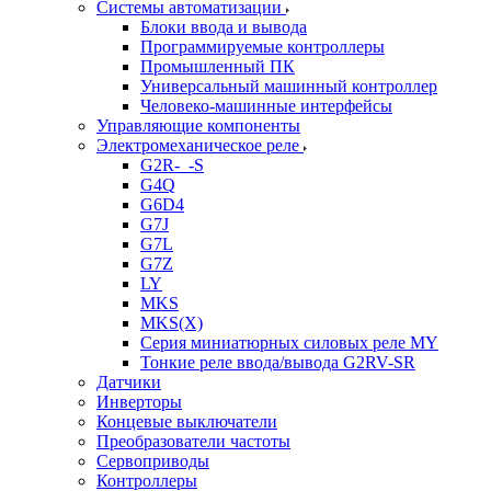
Системы автоматизации
Блоки ввода и вывода
Программируемые контроллеры
Промышленный ПК
Универсальный машинный контроллер
Человеко-машинные интерфейсы
Управляющие компоненты
Электромеханическое реле
G2R-_-S
G4Q
G6D4
G7J
G7L
G7Z
LY
MKS
MKS(X)
Серия миниатюрных силовых реле MY
Тонкие реле ввода/вывода G2RV-SR
Датчики
Инверторы
Концевые выключатели
Преобразователи частоты
Сервоприводы
Контроллеры