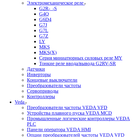
Электромеханическое реле
G2R-_-S
G4Q
G6D4
G7J
G7L
G7Z
LY
MKS
MKS(X)
Серия миниатюрных силовых реле MY
Тонкие реле ввода/вывода G2RV-SR
Датчики
Инверторы
Концевые выключатели
Преобразователи частоты
Сервоприводы
Контроллеры
Veda
Преобразователи частоты VEDA VFD
Устройства плавного пуска VEDA MCD
Промышленные логические контроллеры VEDA
PLC
Панели оператора VEDA HMI
Опции преобразователей частоты VEDA VFD