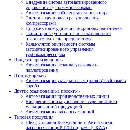
Внедрение систем автоматизированного
управления турбокомпрессорами
Автоматизация рабочего места оператора
Системы группового регулирования
компрессорами
Цифровые возбудители синхронных двигателей
Тиристорные устройства высоковольтного
плавного пуска на предприятиях
Калькулятор окупаемости системы
автоматизированного управления
турбокомпрессором
Пищевое производство
Автоматизация розлива, упаковки и
паллетирования
Птицефабрики
Автоматизация укладки пачек (лотков) с яйцами в
короба
Другие реализованные проекты
Автоматизация производственных линий
Внедрение систем управления сериализацией
маркированной продукцией
Автоматизация насосных станций
Типовая продукция
Шкаф Силовой Коммутации и Автоматики
насосных станций II/III подъема (СКАА)