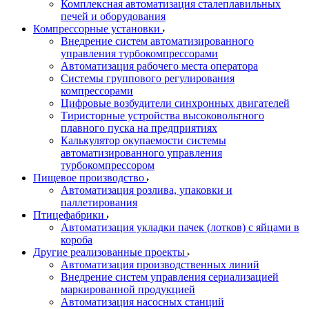
Комплексная автоматизация сталеплавильных
печей и оборудования
Компрессорные установки
Внедрение систем автоматизированного
управления турбокомпрессорами
Автоматизация рабочего места оператора
Системы группового регулирования
компрессорами
Цифровые возбудители синхронных двигателей
Тиристорные устройства высоковольтного
плавного пуска на предприятиях
Калькулятор окупаемости системы
автоматизированного управления
турбокомпрессором
Пищевое производство
Автоматизация розлива, упаковки и
паллетирования
Птицефабрики
Автоматизация укладки пачек (лотков) с яйцами в
короба
Другие реализованные проекты
Автоматизация производственных линий
Внедрение систем управления сериализацией
маркированной продукцией
Автоматизация насосных станций