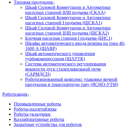
Типовая продукция
Шкаф Силовой Коммутации и Автоматики
насосных станций II/III подъема (СКАА)
Шкаф Силовой Коммутации и Автоматики
насосных станций I подъема (ШСКА1)
Шкаф Силовой Коммутации и Автоматики
насосных станций II/III подъема (ШСКА2)
Блочная насосная станция I подъема (БНС1)
Шкафы автоматического ввода резерва на токи 40-
1600 А (ШАВР)
Шкаф автоматического управления
турбокомпрессором (ШАУТК)
Система автоматического регулирования
мощности дуги сталеплавильной печи
(САРМДСП)
Роботизированный комплекс упаковки яичной
продукции в транспортную тару (ЯСНО-УТМ)
Роботизация
Промышленные роботы
Роботы-паллетайзеры
Роботы-укладчики
Коллаборативные роботы
Захватные устройства для роботов