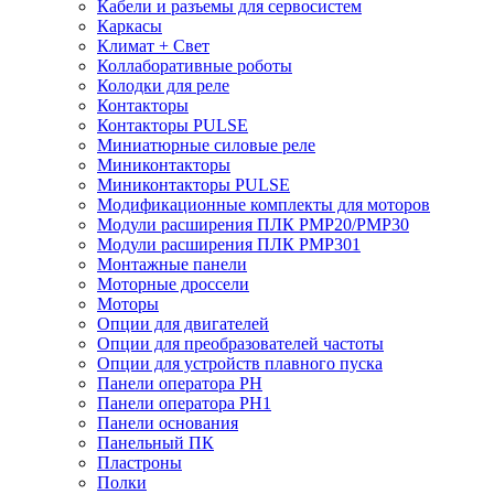
Кабели и разъемы для сервосистем
Каркасы
Климат + Свет
Коллаборативные роботы
Колодки для реле
Контакторы
Контакторы PULSE
Миниатюрные силовые реле
Миниконтакторы
Миниконтакторы PULSE
Модификационные комплекты для моторов
Модули расширения ПЛК PMP20/PMP30
Модули расширения ПЛК PMP301
Монтажные панели
Моторные дроссели
Моторы
Опции для двигателей
Опции для преобразователей частоты
Опции для устройств плавного пуска
Панели оператора PH
Панели оператора PH1
Панели основания
Панельный ПК
Пластроны
Полки