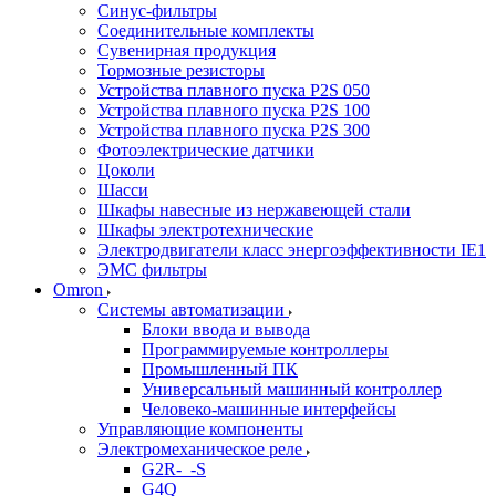
Синус-фильтры
Соединительные комплекты
Сувенирная продукция
Тормозные резисторы
Устройства плавного пуска P2S 050
Устройства плавного пуска P2S 100
Устройства плавного пуска P2S 300
Фотоэлектрические датчики
Цоколи
Шасси
Шкафы навесные из нержавеющей стали
Шкафы электротехнические
Электродвигатели класс энергоэффективности IE1
ЭМС фильтры
Omron
Системы автоматизации
Блоки ввода и вывода
Программируемые контроллеры
Промышленный ПК
Универсальный машинный контроллер
Человеко-машинные интерфейсы
Управляющие компоненты
Электромеханическое реле
G2R-_-S
G4Q