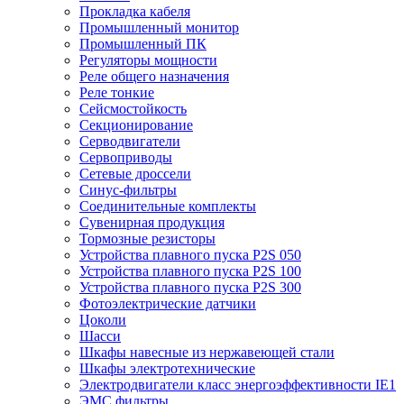
Прокладка кабеля
Промышленный монитор
Промышленный ПК
Регуляторы мощности
Реле общего назначения
Реле тонкие
Сейсмостойкость
Секционирование
Серводвигатели
Сервоприводы
Сетевые дроссели
Синус-фильтры
Соединительные комплекты
Сувенирная продукция
Тормозные резисторы
Устройства плавного пуска P2S 050
Устройства плавного пуска P2S 100
Устройства плавного пуска P2S 300
Фотоэлектрические датчики
Цоколи
Шасси
Шкафы навесные из нержавеющей стали
Шкафы электротехнические
Электродвигатели класс энергоэффективности IE1
ЭМС фильтры