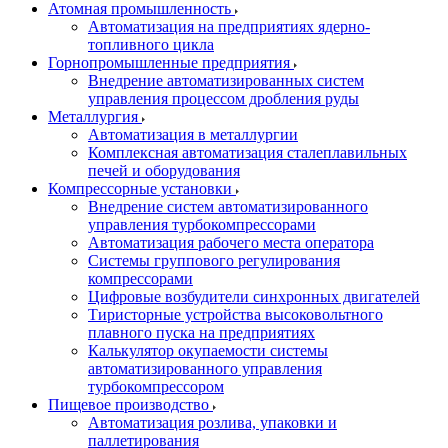
Атомная промышленность
Автоматизация на предприятиях ядерно-
топливного цикла
Горнопромышленные предприятия
Внедрение автоматизированных систем
управления процессом дробления руды
Металлургия
Автоматизация в металлургии
Комплексная автоматизация сталеплавильных
печей и оборудования
Компрессорные установки
Внедрение систем автоматизированного
управления турбокомпрессорами
Автоматизация рабочего места оператора
Системы группового регулирования
компрессорами
Цифровые возбудители синхронных двигателей
Тиристорные устройства высоковольтного
плавного пуска на предприятиях
Калькулятор окупаемости системы
автоматизированного управления
турбокомпрессором
Пищевое производство
Автоматизация розлива, упаковки и
паллетирования