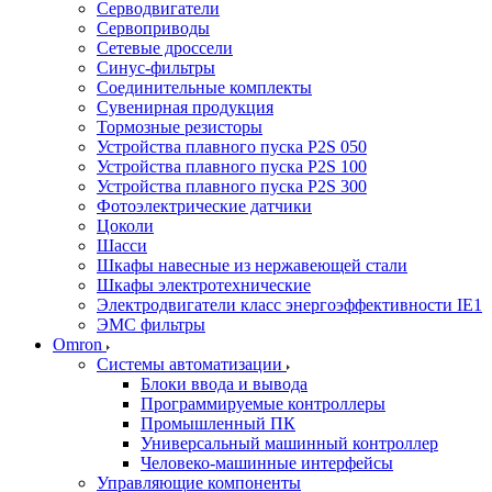
Серводвигатели
Сервоприводы
Сетевые дроссели
Синус-фильтры
Соединительные комплекты
Сувенирная продукция
Тормозные резисторы
Устройства плавного пуска P2S 050
Устройства плавного пуска P2S 100
Устройства плавного пуска P2S 300
Фотоэлектрические датчики
Цоколи
Шасси
Шкафы навесные из нержавеющей стали
Шкафы электротехнические
Электродвигатели класс энергоэффективности IE1
ЭМС фильтры
Omron
Системы автоматизации
Блоки ввода и вывода
Программируемые контроллеры
Промышленный ПК
Универсальный машинный контроллер
Человеко-машинные интерфейсы
Управляющие компоненты