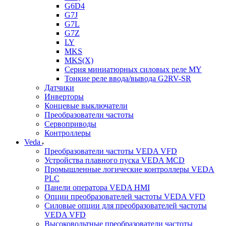
G6D4
G7J
G7L
G7Z
LY
MKS
MKS(X)
Серия миниатюрных силовых реле MY
Тонкие реле ввода/вывода G2RV-SR
Датчики
Инверторы
Концевые выключатели
Преобразователи частоты
Сервоприводы
Контроллеры
Veda
Преобразователи частоты VEDA VFD
Устройства плавного пуска VEDA MCD
Промышленные логические контроллеры VEDA
PLC
Панели оператора VEDA HMI
Опции преобразователей частоты VEDA VFD
Силовые опции для преобразователей частоты
VEDA VFD
Высоковольтные преобразователи частоты