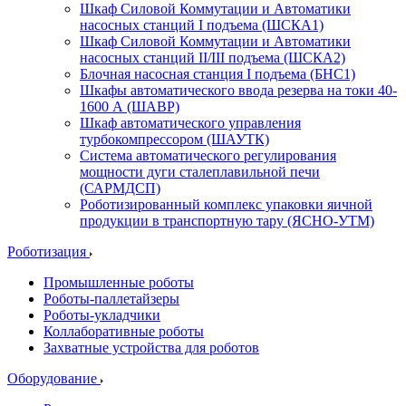
Шкаф Силовой Коммутации и Автоматики
насосных станций I подъема (ШСКА1)
Шкаф Силовой Коммутации и Автоматики
насосных станций II/III подъема (ШСКА2)
Блочная насосная станция I подъема (БНС1)
Шкафы автоматического ввода резерва на токи 40-
1600 А (ШАВР)
Шкаф автоматического управления
турбокомпрессором (ШАУТК)
Система автоматического регулирования
мощности дуги сталеплавильной печи
(САРМДСП)
Роботизированный комплекс упаковки яичной
продукции в транспортную тару (ЯСНО-УТМ)
Роботизация
Промышленные роботы
Роботы-паллетайзеры
Роботы-укладчики
Коллаборативные роботы
Захватные устройства для роботов
Оборудование