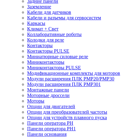
Задние панели
Заземление
Кабели для датчиков
Кабели и разъемы для сервосистем
Каркасы
Климат + Свет
Коллаборативные роботы
Колодки для реле
Контакторы
Контакторы PULSE
Миниатюрные силовые реле
Миниконтакторы
Миниконтакторы PULSE
Модификационные комплекты для моторов
Модули расширения ПЛК PMP20/PMP30
Модули расширения ПЛК PMP301
Монтажные панели
Моторные дроссели
Моторы
Опции для двигателей
Опции для преобразователей частоты
Опции для устройств плавного пуска
Панели оператора PH
Панели оператора PH1
Панели основания