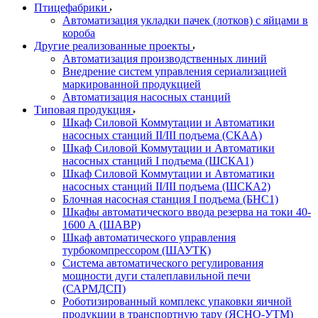
Птицефабрики
Автоматизация укладки пачек (лотков) с яйцами в
короба
Другие реализованные проекты
Автоматизация производственных линий
Внедрение систем управления сериализацией
маркированной продукцией
Автоматизация насосных станций
Типовая продукция
Шкаф Силовой Коммутации и Автоматики
насосных станций II/III подъема (СКАА)
Шкаф Силовой Коммутации и Автоматики
насосных станций I подъема (ШСКА1)
Шкаф Силовой Коммутации и Автоматики
насосных станций II/III подъема (ШСКА2)
Блочная насосная станция I подъема (БНС1)
Шкафы автоматического ввода резерва на токи 40-
1600 А (ШАВР)
Шкаф автоматического управления
турбокомпрессором (ШАУТК)
Система автоматического регулирования
мощности дуги сталеплавильной печи
(САРМДСП)
Роботизированный комплекс упаковки яичной
продукции в транспортную тару (ЯСНО-УТМ)