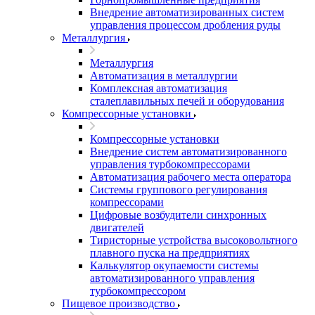
Внедрение автоматизированных систем
управления процессом дробления руды
Металлургия
Металлургия
Автоматизация в металлургии
Комплексная автоматизация
сталеплавильных печей и оборудования
Компрессорные установки
Компрессорные установки
Внедрение систем автоматизированного
управления турбокомпрессорами
Автоматизация рабочего места оператора
Системы группового регулирования
компрессорами
Цифровые возбудители синхронных
двигателей
Тиристорные устройства высоковольтного
плавного пуска на предприятиях
Калькулятор окупаемости системы
автоматизированного управления
турбокомпрессором
Пищевое производство