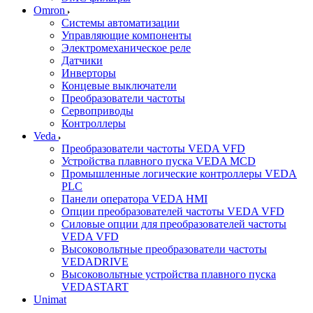
Omron
Системы автоматизации
Управляющие компоненты
Электромеханическое реле
Датчики
Инверторы
Концевые выключатели
Преобразователи частоты
Сервоприводы
Контроллеры
Veda
Преобразователи частоты VEDA VFD
Устройства плавного пуска VEDA MCD
Промышленные логические контроллеры VEDA
PLC
Панели оператора VEDA HMI
Опции преобразователей частоты VEDA VFD
Силовые опции для преобразователей частоты
VEDA VFD
Высоковольтные преобразователи частоты
VEDADRIVE
Высоковольтные устройства плавного пуска
VEDASTART
Unimat