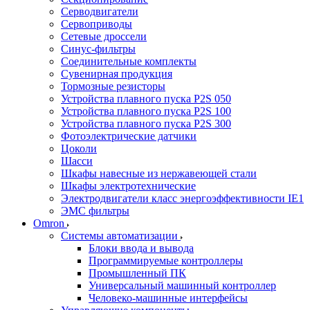
Серводвигатели
Сервоприводы
Сетевые дроссели
Синус-фильтры
Соединительные комплекты
Сувенирная продукция
Тормозные резисторы
Устройства плавного пуска P2S 050
Устройства плавного пуска P2S 100
Устройства плавного пуска P2S 300
Фотоэлектрические датчики
Цоколи
Шасси
Шкафы навесные из нержавеющей стали
Шкафы электротехнические
Электродвигатели класс энергоэффективности IE1
ЭМС фильтры
Omron
Системы автоматизации
Блоки ввода и вывода
Программируемые контроллеры
Промышленный ПК
Универсальный машинный контроллер
Человеко-машинные интерфейсы