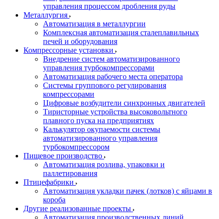
управления процессом дробления руды
Металлургия
Автоматизация в металлургии
Комплексная автоматизация сталеплавильных
печей и оборудования
Компрессорные установки
Внедрение систем автоматизированного
управления турбокомпрессорами
Автоматизация рабочего места оператора
Системы группового регулирования
компрессорами
Цифровые возбудители синхронных двигателей
Тиристорные устройства высоковольтного
плавного пуска на предприятиях
Калькулятор окупаемости системы
автоматизированного управления
турбокомпрессором
Пищевое производство
Автоматизация розлива, упаковки и
паллетирования
Птицефабрики
Автоматизация укладки пачек (лотков) с яйцами в
короба
Другие реализованные проекты
Автоматизация производственных линий