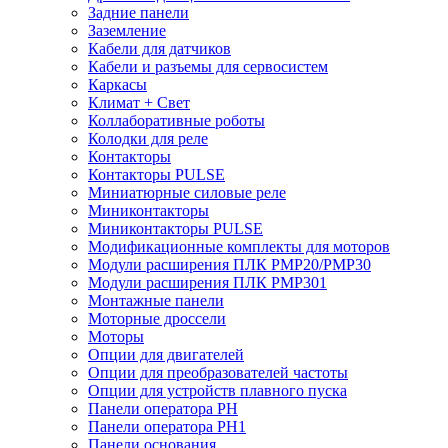
Задние панели
Заземление
Кабели для датчиков
Кабели и разъемы для сервосистем
Каркасы
Климат + Свет
Коллаборативные роботы
Колодки для реле
Контакторы
Контакторы PULSE
Миниатюрные силовые реле
Миниконтакторы
Миниконтакторы PULSE
Модификационные комплекты для моторов
Модули расширения ПЛК PMP20/PMP30
Модули расширения ПЛК PMP301
Монтажные панели
Моторные дроссели
Моторы
Опции для двигателей
Опции для преобразователей частоты
Опции для устройств плавного пуска
Панели оператора PH
Панели оператора PH1
Панели основания