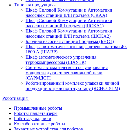
Типовая продукция
Шкаф Силовой Коммутации и Автоматики
насосных станций II/III подъема (СКАА)
Шкаф Силовой Коммутации и Автоматики
насосных станций I подъема (ШСКА1)
Шкаф Силовой Коммутации и Автоматики
насосных станций II/III подъема (ШСКА2)
Блочная насосная станция I подъема (БНС1)
Шкафы автоматического ввода резерва на токи 40-
1600 А (ШАВР)
Шкаф автоматического управления
турбокомпрессором (ШАУТК)
Система автоматического регулирования
мощности дуги сталеплавильной печи
(САРМДСП)
Роботизированный комплекс упаковки яичной
продукции в транспортную тару (ЯСНО-УТМ)
Роботизация
Промышленные роботы
Роботы-паллетайзеры
Роботы-укладчики
Коллаборативные роботы
Захватные устройства для роботов