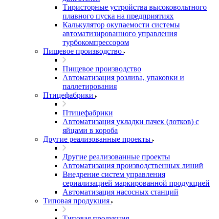
Тиристорные устройства высоковольтного
плавного пуска на предприятиях
Калькулятор окупаемости системы
автоматизированного управления
турбокомпрессором
Пищевое производство
Пищевое производство
Автоматизация розлива, упаковки и
паллетирования
Птицефабрики
Птицефабрики
Автоматизация укладки пачек (лотков) с
яйцами в короба
Другие реализованные проекты
Другие реализованные проекты
Автоматизация производственных линий
Внедрение систем управления
сериализацией маркированной продукцией
Автоматизация насосных станций
Типовая продукция
Типовая продукция