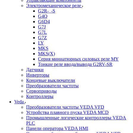
Управляющие компоненты
Электромеханическое реле
G2R-_-S
G4Q
G6D4
G7J
G7L
G7Z
LY
MKS
MKS(X)
Серия миниатюрных силовых реле MY
Тонкие реле ввода/вывода G2RV-SR
Датчики
Инверторы
Концевые выключатели
Преобразователи частоты
Сервоприводы
Контроллеры
Veda
Преобразователи частоты VEDA VFD
Устройства плавного пуска VEDA MCD
Промышленные логические контроллеры VEDA
PLC
Панели оператора VEDA HMI