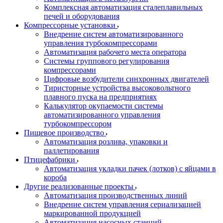
Комплексная автоматизация сталеплавильных
печей и оборудования
Компрессорные установки
Внедрение систем автоматизированного
управления турбокомпрессорами
Автоматизация рабочего места оператора
Системы группового регулирования
компрессорами
Цифровые возбудители синхронных двигателей
Тиристорные устройства высоковольтного
плавного пуска на предприятиях
Калькулятор окупаемости системы
автоматизированного управления
турбокомпрессором
Пищевое производство
Автоматизация розлива, упаковки и
паллетирования
Птицефабрики
Автоматизация укладки пачек (лотков) с яйцами в
короба
Другие реализованные проекты
Автоматизация производственных линий
Внедрение систем управления сериализацией
маркированной продукцией
Автоматизация насосных станций