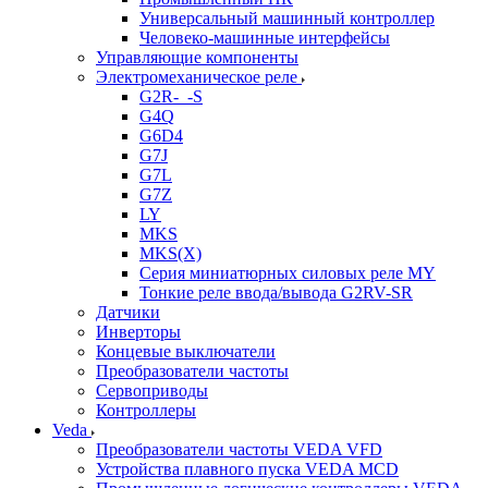
Универсальный машинный контроллер
Человеко-машинные интерфейсы
Управляющие компоненты
Электромеханическое реле
G2R-_-S
G4Q
G6D4
G7J
G7L
G7Z
LY
MKS
MKS(X)
Серия миниатюрных силовых реле MY
Тонкие реле ввода/вывода G2RV-SR
Датчики
Инверторы
Концевые выключатели
Преобразователи частоты
Сервоприводы
Контроллеры
Veda
Преобразователи частоты VEDA VFD
Устройства плавного пуска VEDA MCD