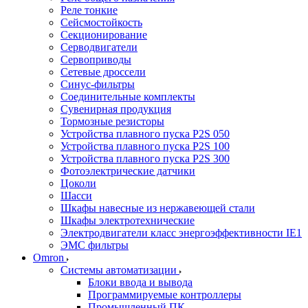
Реле тонкие
Сейсмостойкость
Секционирование
Серводвигатели
Сервоприводы
Сетевые дроссели
Синус-фильтры
Соединительные комплекты
Сувенирная продукция
Тормозные резисторы
Устройства плавного пуска P2S 050
Устройства плавного пуска P2S 100
Устройства плавного пуска P2S 300
Фотоэлектрические датчики
Цоколи
Шасси
Шкафы навесные из нержавеющей стали
Шкафы электротехнические
Электродвигатели класс энергоэффективности IE1
ЭМС фильтры
Omron
Системы автоматизации
Блоки ввода и вывода
Программируемые контроллеры
Промышленный ПК