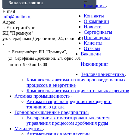
Заказать звонок
Компания
E-mail
Контакты
info@uraltm.ru
О компании
Адрес
Новости
г. Екатеринбург
Сертификаты
БЦ "Премиум"
Поставщики
ул. Серафимы Дерябиной, 24, офис 501
Клиенты
Отзывы
г. Екатеринбург, БЦ "Премиум",
Вакансии
ул. Серафимы Дерябиной, 24, офис 501
Инжиниринг
пн-пт с 9:00 до 18:00
Тепловая энергетика
Комплексная автоматизация производственных
процессов в энергетике
Комплексная автоматизация котельных агрегатов
Атомная промышленность
Автоматизация на предприятиях ядерно-
топливного цикла
Горнопромышленные предприятия
Внедрение автоматизированных систем
управления процессом дробления руды
Металлургия
Автоматизация в металлургии