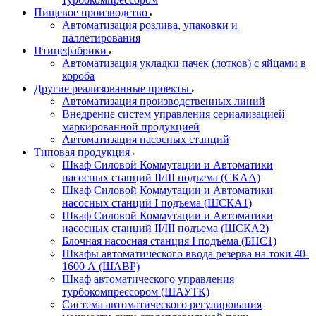
Пищевое производство
Автоматизация розлива, упаковки и
паллетирования
Птицефабрики
Автоматизация укладки пачек (лотков) с яйцами в
короба
Другие реализованные проекты
Автоматизация производственных линий
Внедрение систем управления сериализацией
маркированной продукцией
Автоматизация насосных станций
Типовая продукция
Шкаф Силовой Коммутации и Автоматики
насосных станций II/III подъема (СКАА)
Шкаф Силовой Коммутации и Автоматики
насосных станций I подъема (ШСКА1)
Шкаф Силовой Коммутации и Автоматики
насосных станций II/III подъема (ШСКА2)
Блочная насосная станция I подъема (БНС1)
Шкафы автоматического ввода резерва на токи 40-
1600 А (ШАВР)
Шкаф автоматического управления
турбокомпрессором (ШАУТК)
Система автоматического регулирования