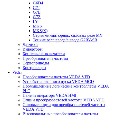
G6D4
G7J
G7L
G7Z
LY
MKS
MKS(X)
Серия миниатюрных силовых реле MY
Тонкие реле ввода/вывода G2RV-SR
Датчики
Инверторы
Концевые выключатели
Преобразователи частоты
Сервоприводы
Контроллеры
Veda
Преобразователи частоты VEDA VFD
Устройства плавного пуска VEDA MCD
Промышленные логические контроллеры VEDA
PLC
Панели оператора VEDA HMI
Опции преобразователей частоты VEDA VFD
Силовые опции для преобразователей частоты
VEDA VFD
Высоковольтные преобразователи частоты