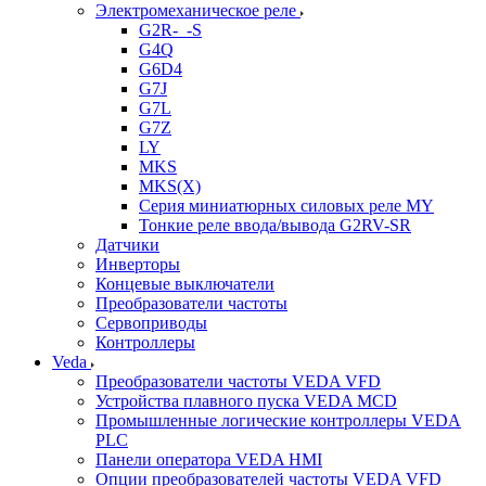
Электромеханическое реле
G2R-_-S
G4Q
G6D4
G7J
G7L
G7Z
LY
MKS
MKS(X)
Серия миниатюрных силовых реле MY
Тонкие реле ввода/вывода G2RV-SR
Датчики
Инверторы
Концевые выключатели
Преобразователи частоты
Сервоприводы
Контроллеры
Veda
Преобразователи частоты VEDA VFD
Устройства плавного пуска VEDA MCD
Промышленные логические контроллеры VEDA
PLC
Панели оператора VEDA HMI
Опции преобразователей частоты VEDA VFD