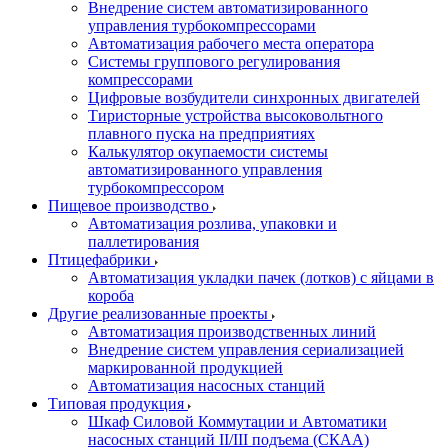
Внедрение систем автоматизированного
управления турбокомпрессорами
Автоматизация рабочего места оператора
Системы группового регулирования
компрессорами
Цифровые возбудители синхронных двигателей
Тиристорные устройства высоковольтного
плавного пуска на предприятиях
Калькулятор окупаемости системы
автоматизированного управления
турбокомпрессором
Пищевое производство
Автоматизация розлива, упаковки и
паллетирования
Птицефабрики
Автоматизация укладки пачек (лотков) с яйцами в
короба
Другие реализованные проекты
Автоматизация производственных линий
Внедрение систем управления сериализацией
маркированной продукцией
Автоматизация насосных станций
Типовая продукция
Шкаф Силовой Коммутации и Автоматики
насосных станций II/III подъема (СКАА)