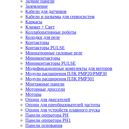
Задние панели
Заземление
Кабели для датчиков
Кабели и разъемы для сервосистем
Каркасы
Климат + Свет
Коллаборативные роботы
Колодки для реле
Контакторы
Контакторы PULSE
Миниатюрные силовые реле
Миниконтакторы
Миниконтакторы PULSE
Модификационные комплекты для моторов
Модули расширения ПЛК PMP20/PMP30
Модули расширения ПЛК PMP301
Монтажные панели
Моторные дроссели
Моторы
Опции для двигателей
Опции для преобразователей частоты
Опции для устройств плавного пуска
Панели оператора PH
Панели оператора PH1
Панели основания