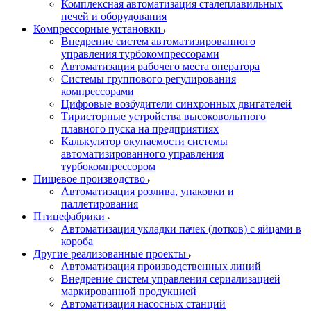
Комплексная автоматизация сталеплавильных
печей и оборудования
Компрессорные установки
Внедрение систем автоматизированного
управления турбокомпрессорами
Автоматизация рабочего места оператора
Системы группового регулирования
компрессорами
Цифровые возбудители синхронных двигателей
Тиристорные устройства высоковольтного
плавного пуска на предприятиях
Калькулятор окупаемости системы
автоматизированного управления
турбокомпрессором
Пищевое производство
Автоматизация розлива, упаковки и
паллетирования
Птицефабрики
Автоматизация укладки пачек (лотков) с яйцами в
короба
Другие реализованные проекты
Автоматизация производственных линий
Внедрение систем управления сериализацией
маркированной продукцией
Автоматизация насосных станций