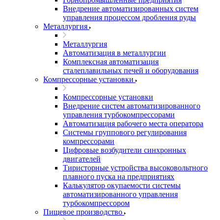
Внедрение автоматизированных систем
управления процессом дробления руды
Металлургия
Металлургия
Автоматизация в металлургии
Комплексная автоматизация
сталеплавильных печей и оборудования
Компрессорные установки
Компрессорные установки
Внедрение систем автоматизированного
управления турбокомпрессорами
Автоматизация рабочего места оператора
Системы группового регулирования
компрессорами
Цифровые возбудители синхронных
двигателей
Тиристорные устройства высоковольтного
плавного пуска на предприятиях
Калькулятор окупаемости системы
автоматизированного управления
турбокомпрессором
Пищевое производство