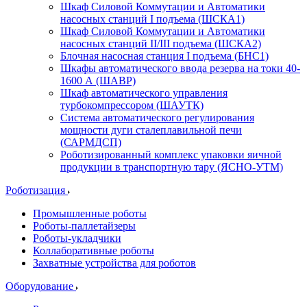
Шкаф Силовой Коммутации и Автоматики
насосных станций I подъема (ШСКА1)
Шкаф Силовой Коммутации и Автоматики
насосных станций II/III подъема (ШСКА2)
Блочная насосная станция I подъема (БНС1)
Шкафы автоматического ввода резерва на токи 40-
1600 А (ШАВР)
Шкаф автоматического управления
турбокомпрессором (ШАУТК)
Система автоматического регулирования
мощности дуги сталеплавильной печи
(САРМДСП)
Роботизированный комплекс упаковки яичной
продукции в транспортную тару (ЯСНО-УТМ)
Роботизация
Промышленные роботы
Роботы-паллетайзеры
Роботы-укладчики
Коллаборативные роботы
Захватные устройства для роботов
Оборудование