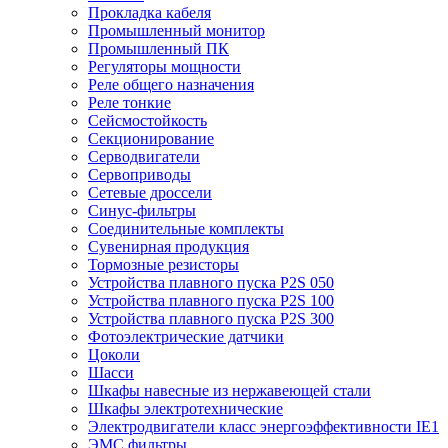
Прокладка кабеля
Промышленный монитор
Промышленный ПК
Регуляторы мощности
Реле общего назначения
Реле тонкие
Сейсмостойкость
Секционирование
Серводвигатели
Сервоприводы
Сетевые дроссели
Синус-фильтры
Соединительные комплекты
Сувенирная продукция
Тормозные резисторы
Устройства плавного пуска P2S 050
Устройства плавного пуска P2S 100
Устройства плавного пуска P2S 300
Фотоэлектрические датчики
Цоколи
Шасси
Шкафы навесные из нержавеющей стали
Шкафы электротехнические
Электродвигатели класс энергоэффективности IE1
ЭМС фильтры