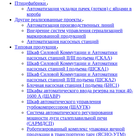
Птицефабрики
Автоматизация укладки пачек (лотков) с яйцами в
короба
Другие реализованные проекты
Автоматизация производственных линий
Внедрение систем управления сериализацией
маркированной продукцией
Автоматизация насосных станций
Типовая продукция
Шкаф Силовой Коммутации и Автоматики
насосных станций II/III подъема (СКАА)
Шкаф Силовой Коммутации и Автоматики
насосных станций I подъема (ШСКА1)
Шкаф Силовой Коммутации и Автоматики
насосных станций II/III подъема (ШСКА2)
Блочная насосная станция I подъема (БНС1)
Шкафы автоматического ввода резерва на токи 40-
1600 А (ШАВР)
Шкаф автоматического управления
турбокомпрессором (ШАУТК)
Система автоматического регулирования
мощности дуги сталеплавильной печи
(САРМДСП)
Роботизированный комплекс упаковки яичной
продукции в транспортную тару (ЯСНО-УТМ)