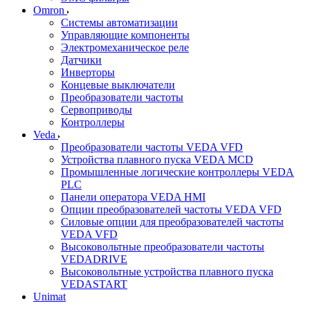
Omron
Системы автоматизации
Управляющие компоненты
Электромеханическое реле
Датчики
Инверторы
Концевые выключатели
Преобразователи частоты
Сервоприводы
Контроллеры
Veda
Преобразователи частоты VEDA VFD
Устройства плавного пуска VEDA MCD
Промышленные логические контроллеры VEDA
PLC
Панели оператора VEDA HMI
Опции преобразователей частоты VEDA VFD
Силовые опции для преобразователей частоты
VEDA VFD
Высоковольтные преобразователи частоты
VEDADRIVE
Высоковольтные устройства плавного пуска
VEDASTART
Unimat