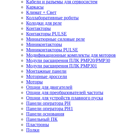
Кабели и разъемы для сервосистем
Каркасы
Климат + Свет
Коллаборативные роботы
Колодки для реле
Контакторы
Контакторы PULSE
Миниатюрные силовые реле
Миниконтакторы
Миниконтакторы PULSE
Модификационные комплекты для моторов
Модули расширения ПЛК PMP20/PMP30
Модули расширения ПЛК PMP301
Монтажные панели
Моторные дроссели
Моторы
Опции для двигателей
Опции для преобразователей частоты
Опции для устройств плавного пуска
Панели оператора PH
Панели оператора PH1
Панели основания
Панельный ПК
Пластроны
Полки