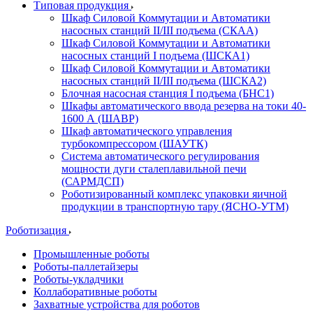
Типовая продукция
Шкаф Силовой Коммутации и Автоматики
насосных станций II/III подъема (СКАА)
Шкаф Силовой Коммутации и Автоматики
насосных станций I подъема (ШСКА1)
Шкаф Силовой Коммутации и Автоматики
насосных станций II/III подъема (ШСКА2)
Блочная насосная станция I подъема (БНС1)
Шкафы автоматического ввода резерва на токи 40-
1600 А (ШАВР)
Шкаф автоматического управления
турбокомпрессором (ШАУТК)
Система автоматического регулирования
мощности дуги сталеплавильной печи
(САРМДСП)
Роботизированный комплекс упаковки яичной
продукции в транспортную тару (ЯСНО-УТМ)
Роботизация
Промышленные роботы
Роботы-паллетайзеры
Роботы-укладчики
Коллаборативные роботы
Захватные устройства для роботов