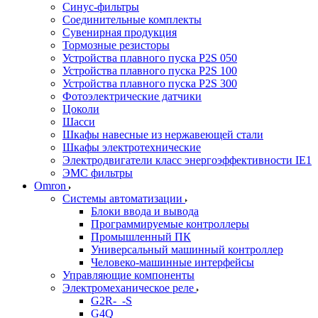
Синус-фильтры
Соединительные комплекты
Сувенирная продукция
Тормозные резисторы
Устройства плавного пуска P2S 050
Устройства плавного пуска P2S 100
Устройства плавного пуска P2S 300
Фотоэлектрические датчики
Цоколи
Шасси
Шкафы навесные из нержавеющей стали
Шкафы электротехнические
Электродвигатели класс энергоэффективности IE1
ЭМС фильтры
Omron
Системы автоматизации
Блоки ввода и вывода
Программируемые контроллеры
Промышленный ПК
Универсальный машинный контроллер
Человеко-машинные интерфейсы
Управляющие компоненты
Электромеханическое реле
G2R-_-S
G4Q