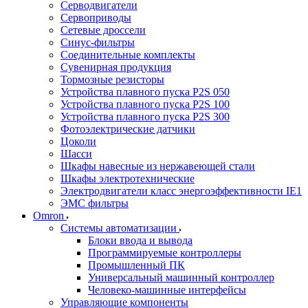
Серводвигатели
Сервоприводы
Сетевые дроссели
Синус-фильтры
Соединительные комплекты
Сувенирная продукция
Тормозные резисторы
Устройства плавного пуска P2S 050
Устройства плавного пуска P2S 100
Устройства плавного пуска P2S 300
Фотоэлектрические датчики
Цоколи
Шасси
Шкафы навесные из нержавеющей стали
Шкафы электротехнические
Электродвигатели класс энергоэффективности IE1
ЭМС фильтры
Omron
Системы автоматизации
Блоки ввода и вывода
Программируемые контроллеры
Промышленный ПК
Универсальный машинный контроллер
Человеко-машинные интерфейсы
Управляющие компоненты