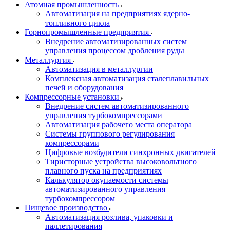
Атомная промышленность
Автоматизация на предприятиях ядерно-
топливного цикла
Горнопромышленные предприятия
Внедрение автоматизированных систем
управления процессом дробления руды
Металлургия
Автоматизация в металлургии
Комплексная автоматизация сталеплавильных
печей и оборудования
Компрессорные установки
Внедрение систем автоматизированного
управления турбокомпрессорами
Автоматизация рабочего места оператора
Системы группового регулирования
компрессорами
Цифровые возбудители синхронных двигателей
Тиристорные устройства высоковольтного
плавного пуска на предприятиях
Калькулятор окупаемости системы
автоматизированного управления
турбокомпрессором
Пищевое производство
Автоматизация розлива, упаковки и
паллетирования