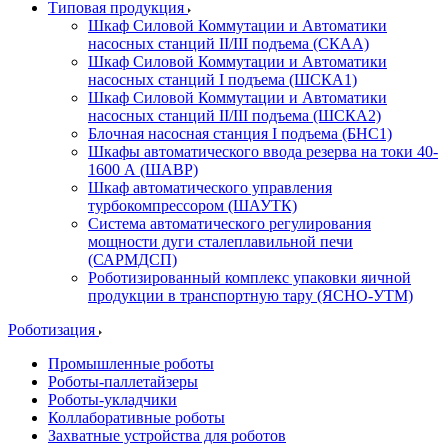
Типовая продукция
Шкаф Силовой Коммутации и Автоматики
насосных станций II/III подъема (СКАА)
Шкаф Силовой Коммутации и Автоматики
насосных станций I подъема (ШСКА1)
Шкаф Силовой Коммутации и Автоматики
насосных станций II/III подъема (ШСКА2)
Блочная насосная станция I подъема (БНС1)
Шкафы автоматического ввода резерва на токи 40-
1600 А (ШАВР)
Шкаф автоматического управления
турбокомпрессором (ШАУТК)
Система автоматического регулирования
мощности дуги сталеплавильной печи
(САРМДСП)
Роботизированный комплекс упаковки яичной
продукции в транспортную тару (ЯСНО-УТМ)
Роботизация
Промышленные роботы
Роботы-паллетайзеры
Роботы-укладчики
Коллаборативные роботы
Захватные устройства для роботов