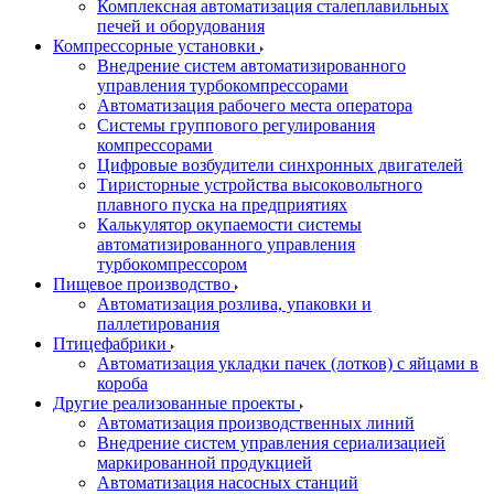
Комплексная автоматизация сталеплавильных
печей и оборудования
Компрессорные установки
Внедрение систем автоматизированного
управления турбокомпрессорами
Автоматизация рабочего места оператора
Системы группового регулирования
компрессорами
Цифровые возбудители синхронных двигателей
Тиристорные устройства высоковольтного
плавного пуска на предприятиях
Калькулятор окупаемости системы
автоматизированного управления
турбокомпрессором
Пищевое производство
Автоматизация розлива, упаковки и
паллетирования
Птицефабрики
Автоматизация укладки пачек (лотков) с яйцами в
короба
Другие реализованные проекты
Автоматизация производственных линий
Внедрение систем управления сериализацией
маркированной продукцией
Автоматизация насосных станций