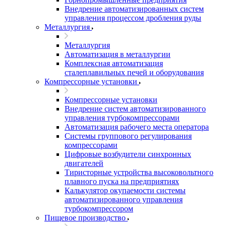
Внедрение автоматизированных систем
управления процессом дробления руды
Металлургия
Металлургия
Автоматизация в металлургии
Комплексная автоматизация
сталеплавильных печей и оборудования
Компрессорные установки
Компрессорные установки
Внедрение систем автоматизированного
управления турбокомпрессорами
Автоматизация рабочего места оператора
Системы группового регулирования
компрессорами
Цифровые возбудители синхронных
двигателей
Тиристорные устройства высоковольтного
плавного пуска на предприятиях
Калькулятор окупаемости системы
автоматизированного управления
турбокомпрессором
Пищевое производство