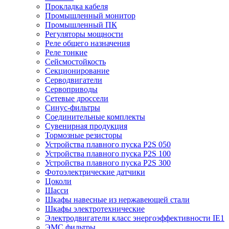
Прокладка кабеля
Промышленный монитор
Промышленный ПК
Регуляторы мощности
Реле общего назначения
Реле тонкие
Сейсмостойкость
Секционирование
Серводвигатели
Сервоприводы
Сетевые дроссели
Синус-фильтры
Соединительные комплекты
Сувенирная продукция
Тормозные резисторы
Устройства плавного пуска P2S 050
Устройства плавного пуска P2S 100
Устройства плавного пуска P2S 300
Фотоэлектрические датчики
Цоколи
Шасси
Шкафы навесные из нержавеющей стали
Шкафы электротехнические
Электродвигатели класс энергоэффективности IE1
ЭМС фильтры