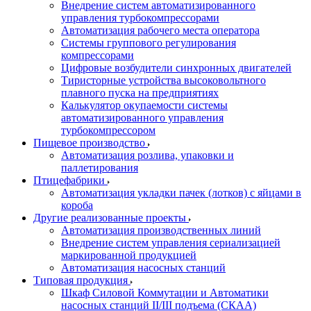
Внедрение систем автоматизированного
управления турбокомпрессорами
Автоматизация рабочего места оператора
Системы группового регулирования
компрессорами
Цифровые возбудители синхронных двигателей
Тиристорные устройства высоковольтного
плавного пуска на предприятиях
Калькулятор окупаемости системы
автоматизированного управления
турбокомпрессором
Пищевое производство
Автоматизация розлива, упаковки и
паллетирования
Птицефабрики
Автоматизация укладки пачек (лотков) с яйцами в
короба
Другие реализованные проекты
Автоматизация производственных линий
Внедрение систем управления сериализацией
маркированной продукцией
Автоматизация насосных станций
Типовая продукция
Шкаф Силовой Коммутации и Автоматики
насосных станций II/III подъема (СКАА)