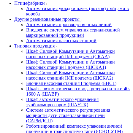
Птицефабрики
Автоматизация укладки пачек (лотков) с яйцами в
короба
Другие реализованные проекты
Автоматизация производственных линий
Внедрение систем управления сериализацией
маркированной продукцией
Автоматизация насосных станций
Типовая продукция
Шкаф Силовой Коммутации и Автоматики
насосных станций II/III подъема (СКАА)
Шкаф Силовой Коммутации и Автоматики
насосных станций I подъема (ШСКА1)
Шкаф Силовой Коммутации и Автоматики
насосных станций II/III подъема (ШСКА2)
Блочная насосная станция I подъема (БНС1)
Шкафы автоматического ввода резерва на токи 40-
1600 А (ШАВР)
Шкаф автоматического управления
турбокомпрессором (ШАУТК)
Система автоматического регулирования
мощности дуги сталеплавильной печи
(САРМДСП)
Роботизированный комплекс упаковки яичной
продукции в транспортную тару (ЯСНО-УТМ)