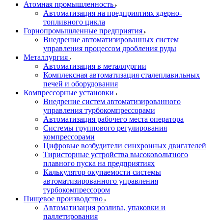
Атомная промышленность
Автоматизация на предприятиях ядерно-
топливного цикла
Горнопромышленные предприятия
Внедрение автоматизированных систем
управления процессом дробления руды
Металлургия
Автоматизация в металлургии
Комплексная автоматизация сталеплавильных
печей и оборудования
Компрессорные установки
Внедрение систем автоматизированного
управления турбокомпрессорами
Автоматизация рабочего места оператора
Системы группового регулирования
компрессорами
Цифровые возбудители синхронных двигателей
Тиристорные устройства высоковольтного
плавного пуска на предприятиях
Калькулятор окупаемости системы
автоматизированного управления
турбокомпрессором
Пищевое производство
Автоматизация розлива, упаковки и
паллетирования