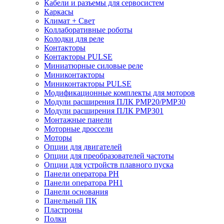
Кабели и разъемы для сервосистем
Каркасы
Климат + Свет
Коллаборативные роботы
Колодки для реле
Контакторы
Контакторы PULSE
Миниатюрные силовые реле
Миниконтакторы
Миниконтакторы PULSE
Модификационные комплекты для моторов
Модули расширения ПЛК PMP20/PMP30
Модули расширения ПЛК PMP301
Монтажные панели
Моторные дроссели
Моторы
Опции для двигателей
Опции для преобразователей частоты
Опции для устройств плавного пуска
Панели оператора PH
Панели оператора PH1
Панели основания
Панельный ПК
Пластроны
Полки