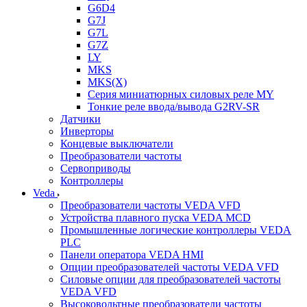
G6D4
G7J
G7L
G7Z
LY
MKS
MKS(X)
Серия миниатюрных силовых реле MY
Тонкие реле ввода/вывода G2RV-SR
Датчики
Инверторы
Концевые выключатели
Преобразователи частоты
Сервоприводы
Контроллеры
Veda
Преобразователи частоты VEDA VFD
Устройства плавного пуска VEDA MCD
Промышленные логические контроллеры VEDA
PLC
Панели оператора VEDA HMI
Опции преобразователей частоты VEDA VFD
Силовые опции для преобразователей частоты
VEDA VFD
Высоковольтные преобразователи частоты