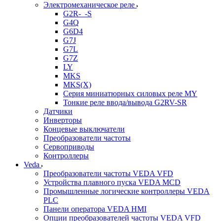
Электромеханическое реле
G2R-_-S
G4Q
G6D4
G7J
G7L
G7Z
LY
MKS
MKS(X)
Серия миниатюрных силовых реле MY
Тонкие реле ввода/вывода G2RV-SR
Датчики
Инверторы
Концевые выключатели
Преобразователи частоты
Сервоприводы
Контроллеры
Veda
Преобразователи частоты VEDA VFD
Устройства плавного пуска VEDA MCD
Промышленные логические контроллеры VEDA
PLC
Панели оператора VEDA HMI
Опции преобразователей частоты VEDA VFD