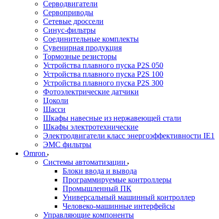
Серводвигатели
Сервоприводы
Сетевые дроссели
Синус-фильтры
Соединительные комплекты
Сувенирная продукция
Тормозные резисторы
Устройства плавного пуска P2S 050
Устройства плавного пуска P2S 100
Устройства плавного пуска P2S 300
Фотоэлектрические датчики
Цоколи
Шасси
Шкафы навесные из нержавеющей стали
Шкафы электротехнические
Электродвигатели класс энергоэффективности IE1
ЭМС фильтры
Omron
Системы автоматизации
Блоки ввода и вывода
Программируемые контроллеры
Промышленный ПК
Универсальный машинный контроллер
Человеко-машинные интерфейсы
Управляющие компоненты