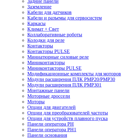
Задние панели
Заземление
Кабели для датчиков
Кабели и разъемы для сервосистем
Каркасы
Климат + Свет
Коллаборативные роботы
Колодки для реле
Контакторы
Контакторы PULSE
Миниатюрные силовые реле
Миниконтакторы
Миниконтакторы PULSE
Модификационные комплекты для моторов
Модули расширения ПЛК PMP20/PMP30
Модули расширения ПЛК PMP301
Монтажные панели
Моторные дроссели
Моторы
Опции для двигателей
Опции для преобразователей частоты
Опции для устройств плавного пуска
Панели оператора PH
Панели оператора PH1
Панели основания