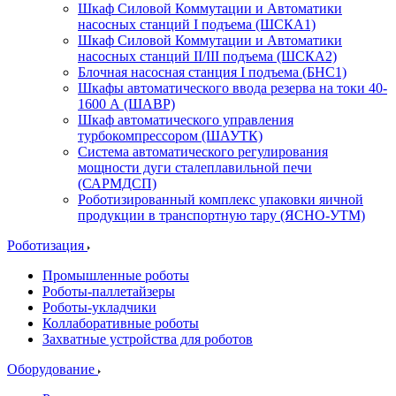
Шкаф Силовой Коммутации и Автоматики
насосных станций I подъема (ШСКА1)
Шкаф Силовой Коммутации и Автоматики
насосных станций II/III подъема (ШСКА2)
Блочная насосная станция I подъема (БНС1)
Шкафы автоматического ввода резерва на токи 40-
1600 А (ШАВР)
Шкаф автоматического управления
турбокомпрессором (ШАУТК)
Система автоматического регулирования
мощности дуги сталеплавильной печи
(САРМДСП)
Роботизированный комплекс упаковки яичной
продукции в транспортную тару (ЯСНО-УТМ)
Роботизация
Промышленные роботы
Роботы-паллетайзеры
Роботы-укладчики
Коллаборативные роботы
Захватные устройства для роботов
Оборудование