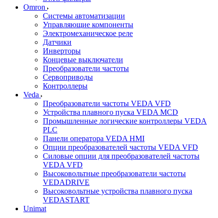
Omron
Системы автоматизации
Управляющие компоненты
Электромеханическое реле
Датчики
Инверторы
Концевые выключатели
Преобразователи частоты
Сервоприводы
Контроллеры
Veda
Преобразователи частоты VEDA VFD
Устройства плавного пуска VEDA MCD
Промышленные логические контроллеры VEDA
PLC
Панели оператора VEDA HMI
Опции преобразователей частоты VEDA VFD
Силовые опции для преобразователей частоты
VEDA VFD
Высоковольтные преобразователи частоты
VEDADRIVE
Высоковольтные устройства плавного пуска
VEDASTART
Unimat