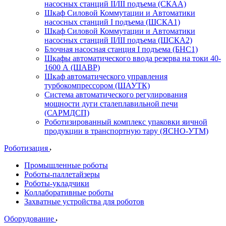
насосных станций II/III подъема (СКАА)
Шкаф Силовой Коммутации и Автоматики
насосных станций I подъема (ШСКА1)
Шкаф Силовой Коммутации и Автоматики
насосных станций II/III подъема (ШСКА2)
Блочная насосная станция I подъема (БНС1)
Шкафы автоматического ввода резерва на токи 40-
1600 А (ШАВР)
Шкаф автоматического управления
турбокомпрессором (ШАУТК)
Система автоматического регулирования
мощности дуги сталеплавильной печи
(САРМДСП)
Роботизированный комплекс упаковки яичной
продукции в транспортную тару (ЯСНО-УТМ)
Роботизация
Промышленные роботы
Роботы-паллетайзеры
Роботы-укладчики
Коллаборативные роботы
Захватные устройства для роботов
Оборудование