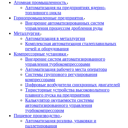
Атомная промышленность
Автоматизация на предприятиях ядерно-
топливного цикла
Горнопромышленные предприятия
Внедрение автоматизированных систем
управления процессом дробления руды
Металлургия
Автоматизация в металлургии
Комплексная автоматизация сталеплавильных
печей и оборудования
Компрессорные установки
Внедрение систем автоматизированного
управления турбокомпрессорами
Автоматизация рабочего места оператора
Системы группового регулирования
компрессорами
Цифровые возбудители синхронных двигателей
Тиристорные устройства высоковольтного
плавного пуска на предприятиях
Калькулятор окупаемости системы
автоматизированного управления
турбокомпрессором
Пищевое производство
Автоматизация розлива, упаковки и
паллетирования