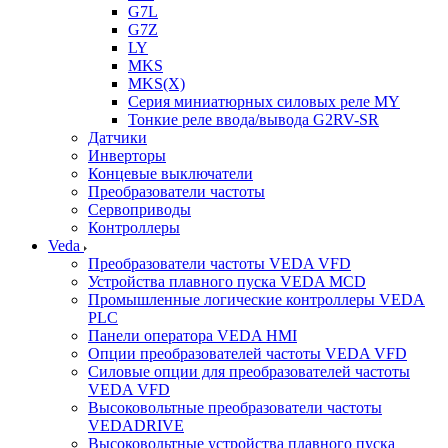
G7L
G7Z
LY
MKS
MKS(X)
Серия миниатюрных силовых реле MY
Тонкие реле ввода/вывода G2RV-SR
Датчики
Инверторы
Концевые выключатели
Преобразователи частоты
Сервоприводы
Контроллеры
Veda
Преобразователи частоты VEDA VFD
Устройства плавного пуска VEDA MCD
Промышленные логические контроллеры VEDA
PLC
Панели оператора VEDA HMI
Опции преобразователей частоты VEDA VFD
Силовые опции для преобразователей частоты
VEDA VFD
Высоковольтные преобразователи частоты
VEDADRIVE
Высоковольтные устройства плавного пуска