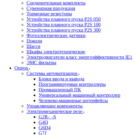
Соединительные комплекты
Сувенирная продукция
Тормозные резисторы
Устройства плавного пуска P2S 050
Устройства плавного пуска P2S 100
Устройства плавного пуска P2S 300
Фотоэлектрические датчики
Цоколи
Шасси
Шкафы электротехнические
Электродвигатели класс энергоэффективности IE1
ЭМС фильтры
Omron
Системы автоматизации
Блоки ввода и вывода
Программируемые контроллеры
Промышленный ПК
Универсальный машинный контроллер
Человеко-машинные интерфейсы
Управляющие компоненты
Электромеханическое реле
G2R-_-S
G4Q
G6D4
G7J