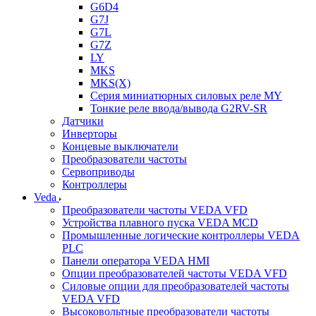
G6D4
G7J
G7L
G7Z
LY
MKS
MKS(X)
Серия миниатюрных силовых реле MY
Тонкие реле ввода/вывода G2RV-SR
Датчики
Инверторы
Концевые выключатели
Преобразователи частоты
Сервоприводы
Контроллеры
Veda
Преобразователи частоты VEDA VFD
Устройства плавного пуска VEDA MCD
Промышленные логические контроллеры VEDA
PLC
Панели оператора VEDA HMI
Опции преобразователей частоты VEDA VFD
Силовые опции для преобразователей частоты
VEDA VFD
Высоковольтные преобразователи частоты