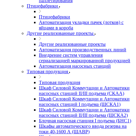
паллетирования
Птицефабрики
Птицефабрики
Автоматизация укладки пачек (лотков) с
яйцами в короба
Другие реализованные проекты
Другие реализованные проекты
Автоматизация производственных линий
Внедрение систем управления
сериализацией маркированной продукцией
Автоматизация насосных станций
Типовая продукция
Типовая продукция
Шкаф Силовой Коммутации и Автоматики
насосных станций II/III подъема (СКАА)
Шкаф Силовой Коммутации и Автоматики
насосных станций I подъема (ШСКА1)
Шкаф Силовой Коммутации и Автоматики
насосных станций II/III подъема (ШСКА2)
Блочная насосная станция I подъема (БНС1)
Шкафы автоматического ввода резерва на
токи 40-1600 А (ШАВР)