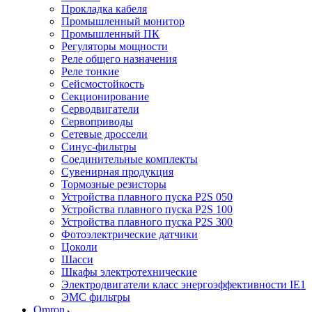
Прокладка кабеля
Промышленный монитор
Промышленный ПК
Регуляторы мощности
Реле общего назначения
Реле тонкие
Сейсмостойкость
Секционирование
Серводвигатели
Сервоприводы
Сетевые дроссели
Синус-фильтры
Соединительные комплекты
Сувенирная продукция
Тормозные резисторы
Устройства плавного пуска P2S 050
Устройства плавного пуска P2S 100
Устройства плавного пуска P2S 300
Фотоэлектрические датчики
Цоколи
Шасси
Шкафы электротехнические
Электродвигатели класс энергоэффективности IE1
ЭМС фильтры
Omron