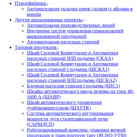
Птицефабрики
Автоматизация укладки пачек (лотков) с яйцами в
короба
Другие реализованные проекты
Автоматизация производственных линий
Внедрение систем управления сериализацией
маркированной продукцией
Автоматизация насосных станций
Типовая продукция
Шкаф Силовой Коммутации и Автоматики
насосных станций II/III подъема (СКАА)
Шкаф Силовой Коммутации и Автоматики
насосных станций I подъема (ШСКА1)
Шкаф Силовой Коммутации и Автоматики
насосных станций II/III подъема (ШСКА2)
Блочная насосная станция I подъема (БНС1)
Шкафы автоматического ввода резерва на токи 40-
1600 А (ШАВР)
Шкаф автоматического управления
турбокомпрессором (ШАУТК)
Система автоматического регулирования
мощности дуги сталеплавильной печи
(САРМДСП)
Роботизированный комплекс упаковки яичной
продукции в транспортную тару (ЯСНО-УТМ)