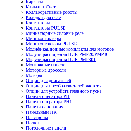
Каркасы
Климат + Свет
Коллаборативные роботы
Колодки для реле
Контакторы
Контакторы PULSE
Миниатюрные силовые реле
Миниконтакторы
Миниконтакторы PULSE
Модификационные комплекты для моторов
Модули расширения ПЛК PMP20/PMP30
Модули расширения ПЛК PMP301
Монтажные панели
Моторные дроссели
Моторы
Опции для двигателей
Опции для преобразователей частоты
Опции для устройств плавного пуска
Панели оператора PH
Панели оператора PH1
Панели основания
Панельный ПК
Пластроны
Полки
Потолочные панели