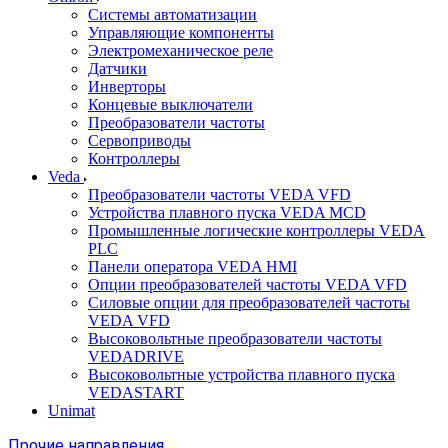
Системы автоматизации
Управляющие компоненты
Электромеханическое реле
Датчики
Инверторы
Концевые выключатели
Преобразователи частоты
Сервоприводы
Контроллеры
Veda
Преобразователи частоты VEDA VFD
Устройства плавного пуска VEDA MCD
Промышленные логические контроллеры VEDA
PLC
Панели оператора VEDA HMI
Опции преобразователей частоты VEDA VFD
Силовые опции для преобразователей частоты
VEDA VFD
Высоковольтные преобразователи частоты
VEDADRIVE
Высоковольтные устройства плавного пуска
VEDASTART
Unimat
Прочие направления