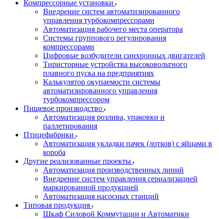
Компрессорные установки
Внедрение систем автоматизированного
управления турбокомпрессорами
Автоматизация рабочего места оператора
Системы группового регулирования
компрессорами
Цифровые возбудители синхронных двигателей
Тиристорные устройства высоковольтного
плавного пуска на предприятиях
Калькулятор окупаемости системы
автоматизированного управления
турбокомпрессором
Пищевое производство
Автоматизация розлива, упаковки и
паллетирования
Птицефабрики
Автоматизация укладки пачек (лотков) с яйцами в
короба
Другие реализованные проекты
Автоматизация производственных линий
Внедрение систем управления сериализацией
маркированной продукцией
Автоматизация насосных станций
Типовая продукция
Шкаф Силовой Коммутации и Автоматики