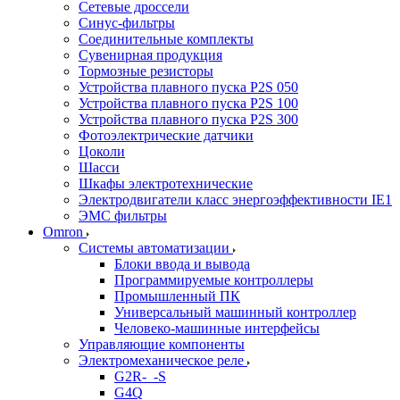
Сетевые дроссели
Синус-фильтры
Соединительные комплекты
Сувенирная продукция
Тормозные резисторы
Устройства плавного пуска P2S 050
Устройства плавного пуска P2S 100
Устройства плавного пуска P2S 300
Фотоэлектрические датчики
Цоколи
Шасси
Шкафы электротехнические
Электродвигатели класс энергоэффективности IE1
ЭМС фильтры
Omron
Системы автоматизации
Блоки ввода и вывода
Программируемые контроллеры
Промышленный ПК
Универсальный машинный контроллер
Человеко-машинные интерфейсы
Управляющие компоненты
Электромеханическое реле
G2R-_-S
G4Q