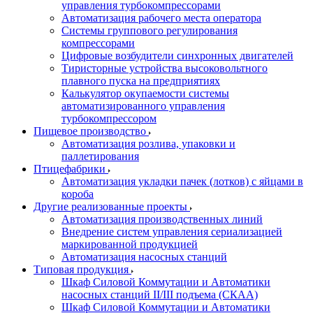
управления турбокомпрессорами
Автоматизация рабочего места оператора
Системы группового регулирования
компрессорами
Цифровые возбудители синхронных двигателей
Тиристорные устройства высоковольтного
плавного пуска на предприятиях
Калькулятор окупаемости системы
автоматизированного управления
турбокомпрессором
Пищевое производство
Автоматизация розлива, упаковки и
паллетирования
Птицефабрики
Автоматизация укладки пачек (лотков) с яйцами в
короба
Другие реализованные проекты
Автоматизация производственных линий
Внедрение систем управления сериализацией
маркированной продукцией
Автоматизация насосных станций
Типовая продукция
Шкаф Силовой Коммутации и Автоматики
насосных станций II/III подъема (СКАА)
Шкаф Силовой Коммутации и Автоматики