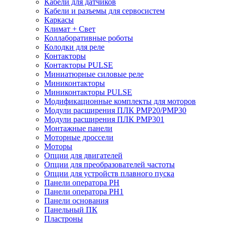
Кабели для датчиков
Кабели и разъемы для сервосистем
Каркасы
Климат + Свет
Коллаборативные роботы
Колодки для реле
Контакторы
Контакторы PULSE
Миниатюрные силовые реле
Миниконтакторы
Миниконтакторы PULSE
Модификационные комплекты для моторов
Модули расширения ПЛК PMP20/PMP30
Модули расширения ПЛК PMP301
Монтажные панели
Моторные дроссели
Моторы
Опции для двигателей
Опции для преобразователей частоты
Опции для устройств плавного пуска
Панели оператора PH
Панели оператора PH1
Панели основания
Панельный ПК
Пластроны