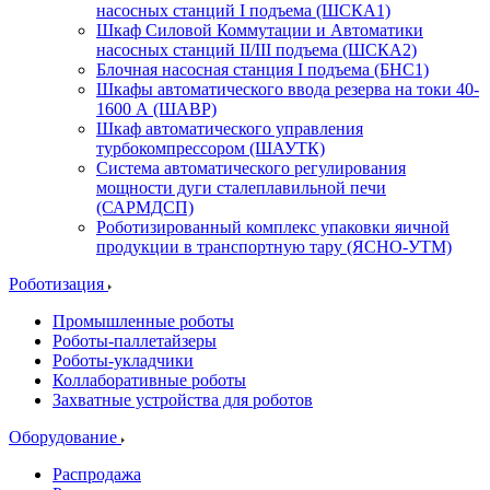
насосных станций I подъема (ШСКА1)
Шкаф Силовой Коммутации и Автоматики
насосных станций II/III подъема (ШСКА2)
Блочная насосная станция I подъема (БНС1)
Шкафы автоматического ввода резерва на токи 40-
1600 А (ШАВР)
Шкаф автоматического управления
турбокомпрессором (ШАУТК)
Система автоматического регулирования
мощности дуги сталеплавильной печи
(САРМДСП)
Роботизированный комплекс упаковки яичной
продукции в транспортную тару (ЯСНО-УТМ)
Роботизация
Промышленные роботы
Роботы-паллетайзеры
Роботы-укладчики
Коллаборативные роботы
Захватные устройства для роботов
Оборудование
Распродажа