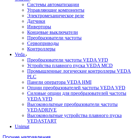
Системы автоматизации
Управляющие компоненты
Электромеханическое реле
Датчики
Инверторы
Концевые выключатели
Преобразователи частоты
Сервоприводы
Контроллеры
Veda
Преобразователи частоты VEDA VFD
Устройства плавного пуска VEDA MCD
Промышленные логические контроллеры VEDA
PLC
Панели оператора VEDA HMI
Опции преобразователей частоты VEDA VFD
Силовые опции для преобразователей частоты
VEDA VFD
Высоковольтные преобразователи частоты
VEDADRIVE
Высоковольтные устройства плавного пуска
VEDASTART
Unimat
Прочие направления