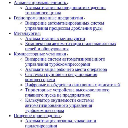
Атомная промышленность
Автоматизация на предприятиях ядерно-
топливного цикла
Горнопромышленные предприятия
Внедрение автоматизированных систем
управления процессом дробления руды
Металлургия
Автоматизация в металлургии
Комплексная автоматизация сталеплавильных
печей и оборудования
Компрессорные установки
Внедрение систем автоматизированного
управления турбокомпрессорами
Автоматизация рабочего места оператора
Системы группового регулирования
компрессорами
Цифровые возбудители синхронных двигателей
Тиристорные устройства высоковольтного
плавного пуска на предприятиях
Калькулятор окупаемости системы
автоматизированного управления
турбокомпрессором
Пищевое производство
Автоматизация розлива, упаковки и
паллетирования