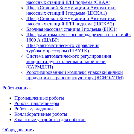
насосных станций II/III подъема (СКАА)
Шкаф Силовой Коммутации и Автоматики
насосных станций I подъема (ШСКА1)
Шкаф Силовой Коммутации и Автоматики
насосных станций II/III подъема (ШСКА2)
Блочная насосная станция I подъема (БНС1)
Шкафы автоматического ввода резерва на токи 40-
1600 А (ШАВР)
Шкаф автоматического управления
турбокомпрессором (ШАУТК)
Система автоматического регулирования
мощности дуги сталеплавильной печи
(САРМДСП)
Роботизированный комплекс упаковки яичной
продукции в транспортную тару (ЯСНО-УТМ)
Роботизация
Промышленные роботы
Роботы-паллетайзеры
Роботы-укладчики
Коллаборативные роботы
Захватные устройства для роботов
Оборудование