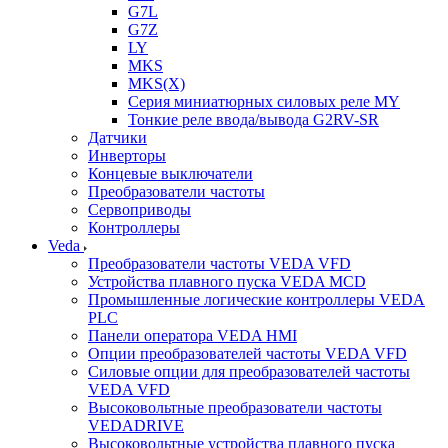
G7L
G7Z
LY
MKS
MKS(X)
Серия миниатюрных силовых реле MY
Тонкие реле ввода/вывода G2RV-SR
Датчики
Инверторы
Концевые выключатели
Преобразователи частоты
Сервоприводы
Контроллеры
Veda
Преобразователи частоты VEDA VFD
Устройства плавного пуска VEDA MCD
Промышленные логические контроллеры VEDA
PLC
Панели оператора VEDA HMI
Опции преобразователей частоты VEDA VFD
Силовые опции для преобразователей частоты
VEDA VFD
Высоковольтные преобразователи частоты
VEDADRIVE
Высоковольтные устройства плавного пуска