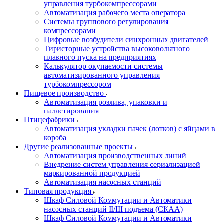
управления турбокомпрессорами
Автоматизация рабочего места оператора
Системы группового регулирования
компрессорами
Цифровые возбудители синхронных двигателей
Тиристорные устройства высоковольтного
плавного пуска на предприятиях
Калькулятор окупаемости системы
автоматизированного управления
турбокомпрессором
Пищевое производство
Автоматизация розлива, упаковки и
паллетирования
Птицефабрики
Автоматизация укладки пачек (лотков) с яйцами в
короба
Другие реализованные проекты
Автоматизация производственных линий
Внедрение систем управления сериализацией
маркированной продукцией
Автоматизация насосных станций
Типовая продукция
Шкаф Силовой Коммутации и Автоматики
насосных станций II/III подъема (СКАА)
Шкаф Силовой Коммутации и Автоматики