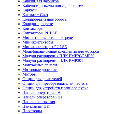
Кабели для датчиков
Кабели и разъемы для сервосистем
Каркасы
Климат + Свет
Коллаборативные роботы
Колодки для реле
Контакторы
Контакторы PULSE
Миниатюрные силовые реле
Миниконтакторы
Миниконтакторы PULSE
Модификационные комплекты для моторов
Модули расширения ПЛК PMP20/PMP30
Модули расширения ПЛК PMP301
Монтажные панели
Моторные дроссели
Моторы
Опции для двигателей
Опции для преобразователей частоты
Опции для устройств плавного пуска
Панели оператора PH
Панели оператора PH1
Панели основания
Панельный ПК
Пластроны