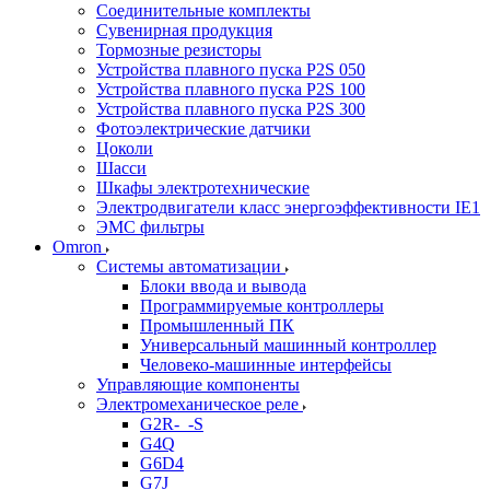
Соединительные комплекты
Сувенирная продукция
Тормозные резисторы
Устройства плавного пуска P2S 050
Устройства плавного пуска P2S 100
Устройства плавного пуска P2S 300
Фотоэлектрические датчики
Цоколи
Шасси
Шкафы электротехнические
Электродвигатели класс энергоэффективности IE1
ЭМС фильтры
Omron
Системы автоматизации
Блоки ввода и вывода
Программируемые контроллеры
Промышленный ПК
Универсальный машинный контроллер
Человеко-машинные интерфейсы
Управляющие компоненты
Электромеханическое реле
G2R-_-S
G4Q
G6D4
G7J