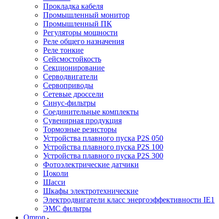
Прокладка кабеля
Промышленный монитор
Промышленный ПК
Регуляторы мощности
Реле общего назначения
Реле тонкие
Сейсмостойкость
Секционирование
Серводвигатели
Сервоприводы
Сетевые дроссели
Синус-фильтры
Соединительные комплекты
Сувенирная продукция
Тормозные резисторы
Устройства плавного пуска P2S 050
Устройства плавного пуска P2S 100
Устройства плавного пуска P2S 300
Фотоэлектрические датчики
Цоколи
Шасси
Шкафы электротехнические
Электродвигатели класс энергоэффективности IE1
ЭМС фильтры
Omron