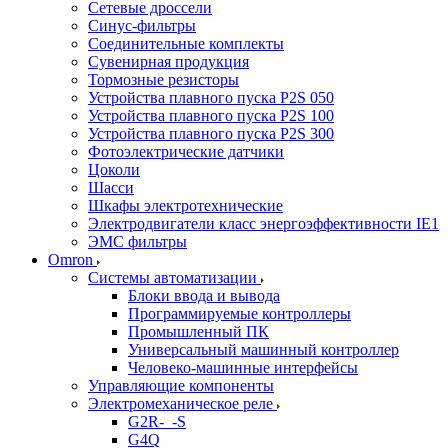
Сетевые дроссели
Синус-фильтры
Соединительные комплекты
Сувенирная продукция
Тормозные резисторы
Устройства плавного пуска P2S 050
Устройства плавного пуска P2S 100
Устройства плавного пуска P2S 300
Фотоэлектрические датчики
Цоколи
Шасси
Шкафы электротехнические
Электродвигатели класс энергоэффективности IE1
ЭМС фильтры
Omron
Системы автоматизации
Блоки ввода и вывода
Программируемые контроллеры
Промышленный ПК
Универсальный машинный контроллер
Человеко-машинные интерфейсы
Управляющие компоненты
Электромеханическое реле
G2R-_-S
G4Q