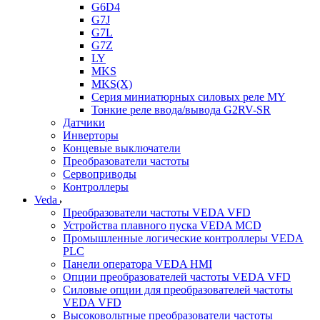
G6D4
G7J
G7L
G7Z
LY
MKS
MKS(X)
Серия миниатюрных силовых реле MY
Тонкие реле ввода/вывода G2RV-SR
Датчики
Инверторы
Концевые выключатели
Преобразователи частоты
Сервоприводы
Контроллеры
Veda
Преобразователи частоты VEDA VFD
Устройства плавного пуска VEDA MCD
Промышленные логические контроллеры VEDA
PLC
Панели оператора VEDA HMI
Опции преобразователей частоты VEDA VFD
Силовые опции для преобразователей частоты
VEDA VFD
Высоковольтные преобразователи частоты