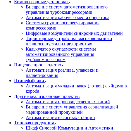
Компрессорные установки
Внедрение систем автоматизированного
управления турбокомпрессорами
Автоматизация рабочего места оператора
Системы группового регулирования
компрессорами
Цифровые возбудители синхронных двигателей
Тиристорные устройства высоковольтного
плавного пуска на предприятиях
Калькулятор окупаемости системы
автоматизированного управления
турбокомпрессором
Пищевое производство
Автоматизация розлива, упаковки и
паллетирования
Птицефабрики
Автоматизация укладки пачек (лотков) с яйцами в
короба
Другие реализованные проекты
Автоматизация производственных линий
Внедрение систем управления сериализацией
маркированной продукцией
Автоматизация насосных станций
Типовая продукция
Шкаф Силовой Коммутации и Автоматики