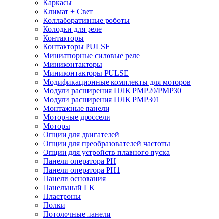
Каркасы
Климат + Свет
Коллаборативные роботы
Колодки для реле
Контакторы
Контакторы PULSE
Миниатюрные силовые реле
Миниконтакторы
Миниконтакторы PULSE
Модификационные комплекты для моторов
Модули расширения ПЛК PMP20/PMP30
Модули расширения ПЛК PMP301
Монтажные панели
Моторные дроссели
Моторы
Опции для двигателей
Опции для преобразователей частоты
Опции для устройств плавного пуска
Панели оператора PH
Панели оператора PH1
Панели основания
Панельный ПК
Пластроны
Полки
Потолочные панели