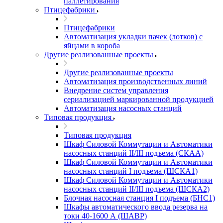
паллетирования
Птицефабрики
Птицефабрики
Автоматизация укладки пачек (лотков) с
яйцами в короба
Другие реализованные проекты
Другие реализованные проекты
Автоматизация производственных линий
Внедрение систем управления
сериализацией маркированной продукцией
Автоматизация насосных станций
Типовая продукция
Типовая продукция
Шкаф Силовой Коммутации и Автоматики
насосных станций II/III подъема (СКАА)
Шкаф Силовой Коммутации и Автоматики
насосных станций I подъема (ШСКА1)
Шкаф Силовой Коммутации и Автоматики
насосных станций II/III подъема (ШСКА2)
Блочная насосная станция I подъема (БНС1)
Шкафы автоматического ввода резерва на
токи 40-1600 А (ШАВР)