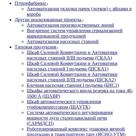
Птицефабрики
Автоматизация укладки пачек (лотков) с яйцами в
короба
Другие реализованные проекты
Автоматизация производственных линий
Внедрение систем управления сериализацией
маркированной продукцией
Автоматизация насосных станций
Типовая продукция
Шкаф Силовой Коммутации и Автоматики
насосных станций II/III подъема (СКАА)
Шкаф Силовой Коммутации и Автоматики
насосных станций I подъема (ШСКА1)
Шкаф Силовой Коммутации и Автоматики
насосных станций II/III подъема (ШСКА2)
Блочная насосная станция I подъема (БНС1)
Шкафы автоматического ввода резерва на токи 40-
1600 А (ШАВР)
Шкаф автоматического управления
турбокомпрессором (ШАУТК)
Система автоматического регулирования
мощности дуги сталеплавильной печи
(САРМДСП)
Роботизированный комплекс упаковки яичной
продукции в транспортную тару (ЯСНО-УТМ)