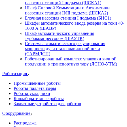
насосных станций I подъема (ШСКА1)
Шкаф Силовой Коммутации и Автоматики
насосных станций II/III подъема (ШСКА2)
Блочная насосная станция I подъема (БНС1)
Шкафы автоматического ввода резерва на токи 40-
1600 А (ШАВР)
Шкаф автоматического управления
турбокомпрессором (ШАУТК)
Система автоматического регулирования
мощности дуги сталеплавильной печи
(САРМДСП)
Роботизированный комплекс упаковки яичной
продукции в транспортную тару (ЯСНО-УТМ)
Роботизация
Промышленные роботы
Роботы-паллетайзеры
Роботы-укладчики
Коллаборативные роботы
Захватные устройства для роботов
Оборудование
Распродажа