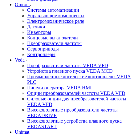
Omron
Системы автоматизации
Управляющие компоненты
Электромеханическое реле
Датчики
Инверторы
Концевые выключатели
Преобразователи частоты
Сервоприводы
Контроллеры
Veda
Преобразователи частоты VEDA VFD
Устройства плавного пуска VEDA MCD
Промышленные логические контроллеры VEDA
PLC
Панели оператора VEDA HMI
Опции преобразователей частоты VEDA VFD
Силовые опции для преобразователей частоты
VEDA VFD
Высоковольтные преобразователи частоты
VEDADRIVE
Высоковольтные устройства плавного пуска
VEDASTART
Unimat