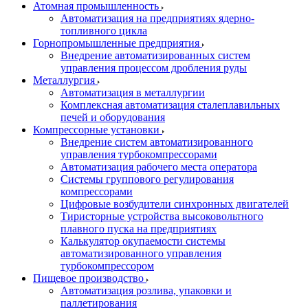
Атомная промышленность
Автоматизация на предприятиях ядерно-
топливного цикла
Горнопромышленные предприятия
Внедрение автоматизированных систем
управления процессом дробления руды
Металлургия
Автоматизация в металлургии
Комплексная автоматизация сталеплавильных
печей и оборудования
Компрессорные установки
Внедрение систем автоматизированного
управления турбокомпрессорами
Автоматизация рабочего места оператора
Системы группового регулирования
компрессорами
Цифровые возбудители синхронных двигателей
Тиристорные устройства высоковольтного
плавного пуска на предприятиях
Калькулятор окупаемости системы
автоматизированного управления
турбокомпрессором
Пищевое производство
Автоматизация розлива, упаковки и
паллетирования