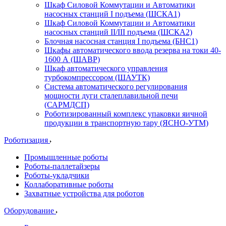
Шкаф Силовой Коммутации и Автоматики
насосных станций I подъема (ШСКА1)
Шкаф Силовой Коммутации и Автоматики
насосных станций II/III подъема (ШСКА2)
Блочная насосная станция I подъема (БНС1)
Шкафы автоматического ввода резерва на токи 40-
1600 А (ШАВР)
Шкаф автоматического управления
турбокомпрессором (ШАУТК)
Система автоматического регулирования
мощности дуги сталеплавильной печи
(САРМДСП)
Роботизированный комплекс упаковки яичной
продукции в транспортную тару (ЯСНО-УТМ)
Роботизация
Промышленные роботы
Роботы-паллетайзеры
Роботы-укладчики
Коллаборативные роботы
Захватные устройства для роботов
Оборудование