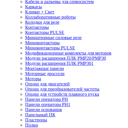
Кабели и разъемы для сервосистем
Каркасы
Климат + Свет
Коллаборативные роботы
Колодки для реле
Контакторы
Контакторы PULSE
Миниатюрные силовые реле
Миниконтакторы
Миниконтакторы PULSE
Модификационные комплекты для моторов
Модули расширения ПЛК PMP20/PMP30
Модули расширения ПЛК PMP301
Монтажные панели
Моторные дроссели
Моторы
Опции для двигателей
Опции для преобразователей частоты
Опции для устройств плавного пуска
Панели оператора PH
Панели оператора PH1
Панели основания
Панельный ПК
Пластроны
Полки