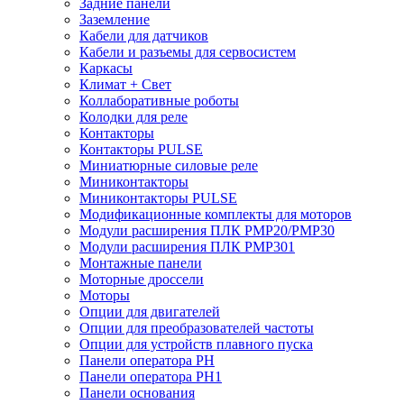
Задние панели
Заземление
Кабели для датчиков
Кабели и разъемы для сервосистем
Каркасы
Климат + Свет
Коллаборативные роботы
Колодки для реле
Контакторы
Контакторы PULSE
Миниатюрные силовые реле
Миниконтакторы
Миниконтакторы PULSE
Модификационные комплекты для моторов
Модули расширения ПЛК PMP20/PMP30
Модули расширения ПЛК PMP301
Монтажные панели
Моторные дроссели
Моторы
Опции для двигателей
Опции для преобразователей частоты
Опции для устройств плавного пуска
Панели оператора PH
Панели оператора PH1
Панели основания