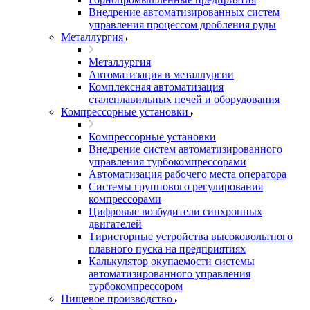
Внедрение автоматизированных систем
управления процессом дробления руды
Металлургия
Металлургия
Автоматизация в металлургии
Комплексная автоматизация
сталеплавильных печей и оборудования
Компрессорные установки
Компрессорные установки
Внедрение систем автоматизированного
управления турбокомпрессорами
Автоматизация рабочего места оператора
Системы группового регулирования
компрессорами
Цифровые возбудители синхронных
двигателей
Тиристорные устройства высоковольтного
плавного пуска на предприятиях
Калькулятор окупаемости системы
автоматизированного управления
турбокомпрессором
Пищевое производство