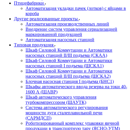
Птицефабрики
Автоматизация укладки пачек (лотков) с яйцами в
короба
Другие реализованные проекты
Автоматизация производственных линий
Внедрение систем управления сериализацией
маркированной продукцией
Автоматизация насосных станций
Типовая продукция
Шкаф Силовой Коммутации и Автоматики
насосных станций II/III подъема (СКАА)
Шкаф Силовой Коммутации и Автоматики
насосных станций I подъема (ШСКА1)
Шкаф Силовой Коммутации и Автоматики
насосных станций II/III подъема (ШСКА2)
Блочная насосная станция I подъема (БНС1)
Шкафы автоматического ввода резерва на токи 40-
1600 А (ШАВР)
Шкаф автоматического управления
турбокомпрессором (ШАУТК)
Система автоматического регулирования
мощности дуги сталеплавильной печи
(САРМДСП)
Роботизированный комплекс упаковки яичной
продукции в транспортную тару (ЯСНО-УТМ)