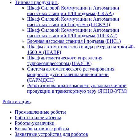
Типовая продукция
Шкаф Силовой Коммутации и Автоматики
насосных станций II/III подъема (СКАА)
Шкаф Силовой Коммутации и Автоматики
насосных станций I подъема (ШСКА1)
Шкаф Силовой Коммутации и Автоматики
насосных станций II/III подъема (ШСКА2)
Блочная насосная станция I подъема (БНС1)
Шкафы автоматического ввода резерва на токи 40-
1600 А (ШАВР)
Шкаф автоматического управления
турбокомпрессором (ШАУТК)
Система автоматического регулирования
мощности дуги сталеплавильной печи
(САРМДСП)
Роботизированный комплекс упаковки яичной
продукции в транспортную тару (ЯСНО-УТМ)
Роботизация
Промышленные роботы
Роботы-паллетайзеры
Роботы-укладчики
Коллаборативные роботы
Захватные устройства для роботов