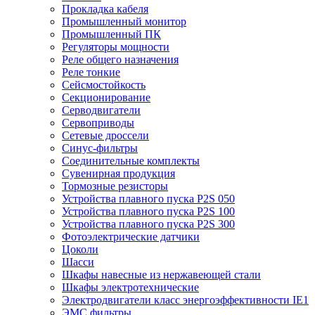
Прокладка кабеля
Промышленный монитор
Промышленный ПК
Регуляторы мощности
Реле общего назначения
Реле тонкие
Сейсмостойкость
Секционирование
Серводвигатели
Сервоприводы
Сетевые дроссели
Синус-фильтры
Соединительные комплекты
Сувенирная продукция
Тормозные резисторы
Устройства плавного пуска P2S 050
Устройства плавного пуска P2S 100
Устройства плавного пуска P2S 300
Фотоэлектрические датчики
Цоколи
Шасси
Шкафы навесные из нержавеющей стали
Шкафы электротехнические
Электродвигатели класс энергоэффективности IE1
ЭМС фильтры