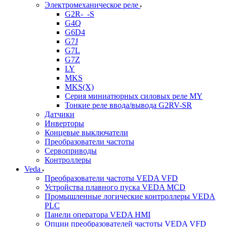
Электромеханическое реле
G2R-_-S
G4Q
G6D4
G7J
G7L
G7Z
LY
MKS
MKS(X)
Серия миниатюрных силовых реле MY
Тонкие реле ввода/вывода G2RV-SR
Датчики
Инверторы
Концевые выключатели
Преобразователи частоты
Сервоприводы
Контроллеры
Veda
Преобразователи частоты VEDA VFD
Устройства плавного пуска VEDA MCD
Промышленные логические контроллеры VEDA
PLC
Панели оператора VEDA HMI
Опции преобразователей частоты VEDA VFD