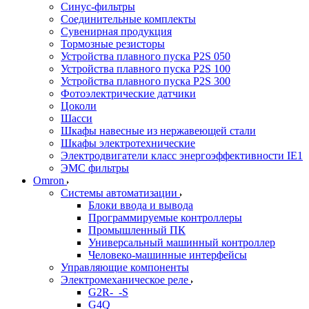
Синус-фильтры
Соединительные комплекты
Сувенирная продукция
Тормозные резисторы
Устройства плавного пуска P2S 050
Устройства плавного пуска P2S 100
Устройства плавного пуска P2S 300
Фотоэлектрические датчики
Цоколи
Шасси
Шкафы навесные из нержавеющей стали
Шкафы электротехнические
Электродвигатели класс энергоэффективности IE1
ЭМС фильтры
Omron
Системы автоматизации
Блоки ввода и вывода
Программируемые контроллеры
Промышленный ПК
Универсальный машинный контроллер
Человеко-машинные интерфейсы
Управляющие компоненты
Электромеханическое реле
G2R-_-S
G4Q