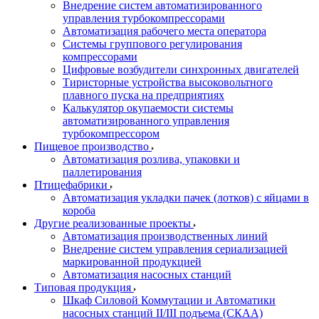
Внедрение систем автоматизированного
управления турбокомпрессорами
Автоматизация рабочего места оператора
Системы группового регулирования
компрессорами
Цифровые возбудители синхронных двигателей
Тиристорные устройства высоковольтного
плавного пуска на предприятиях
Калькулятор окупаемости системы
автоматизированного управления
турбокомпрессором
Пищевое производство
Автоматизация розлива, упаковки и
паллетирования
Птицефабрики
Автоматизация укладки пачек (лотков) с яйцами в
короба
Другие реализованные проекты
Автоматизация производственных линий
Внедрение систем управления сериализацией
маркированной продукцией
Автоматизация насосных станций
Типовая продукция
Шкаф Силовой Коммутации и Автоматики
насосных станций II/III подъема (СКАА)