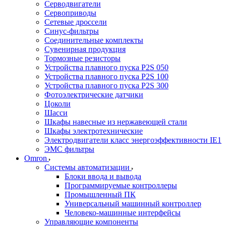
Серводвигатели
Сервоприводы
Сетевые дроссели
Синус-фильтры
Соединительные комплекты
Сувенирная продукция
Тормозные резисторы
Устройства плавного пуска P2S 050
Устройства плавного пуска P2S 100
Устройства плавного пуска P2S 300
Фотоэлектрические датчики
Цоколи
Шасси
Шкафы навесные из нержавеющей стали
Шкафы электротехнические
Электродвигатели класс энергоэффективности IE1
ЭМС фильтры
Omron
Системы автоматизации
Блоки ввода и вывода
Программируемые контроллеры
Промышленный ПК
Универсальный машинный контроллер
Человеко-машинные интерфейсы
Управляющие компоненты