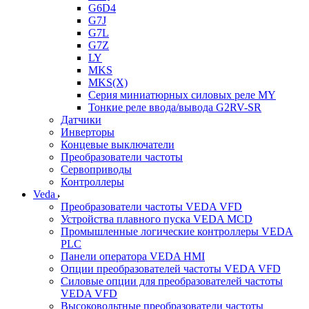
G6D4
G7J
G7L
G7Z
LY
MKS
MKS(X)
Серия миниатюрных силовых реле MY
Тонкие реле ввода/вывода G2RV-SR
Датчики
Инверторы
Концевые выключатели
Преобразователи частоты
Сервоприводы
Контроллеры
Veda
Преобразователи частоты VEDA VFD
Устройства плавного пуска VEDA MCD
Промышленные логические контроллеры VEDA
PLC
Панели оператора VEDA HMI
Опции преобразователей частоты VEDA VFD
Силовые опции для преобразователей частоты
VEDA VFD
Высоковольтные преобразователи частоты