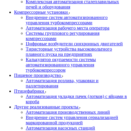
Комплексная автоматизация сталеплавильных
печей и оборудования
Компрессорные установки
Внедрение систем автоматизированного
управления турбокомпрессорами
Автоматизация рабочего места оператора
Системы группового регулирования
компрессорами
Цифровые возбудители синхронных двигателей
Тиристорные устройства высоковольтного
плавного пуска на предприятиях
Калькулятор окупаемости системы
автоматизированного управления
турбокомпрессором
Пищевое производство
Автоматизация розлива, упаковки и
паллетирования
Птицефабрики
Автоматизация укладки пачек (лотков) с яйцами в
короба
Другие реализованные проекты
Автоматизация производственных линий
Внедрение систем управления сериализацией
маркированной продукцией
Автоматизация насосных станций