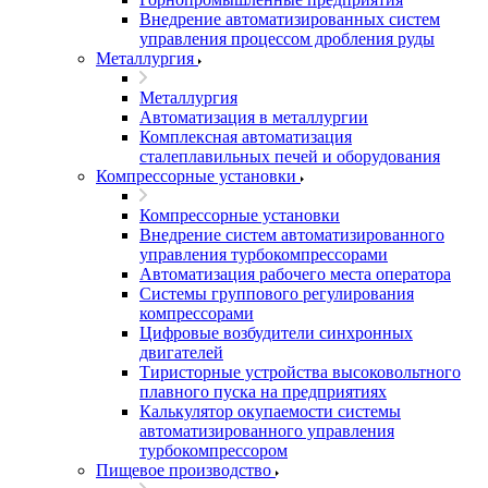
Внедрение автоматизированных систем
управления процессом дробления руды
Металлургия
Металлургия
Автоматизация в металлургии
Комплексная автоматизация
сталеплавильных печей и оборудования
Компрессорные установки
Компрессорные установки
Внедрение систем автоматизированного
управления турбокомпрессорами
Автоматизация рабочего места оператора
Системы группового регулирования
компрессорами
Цифровые возбудители синхронных
двигателей
Тиристорные устройства высоковольтного
плавного пуска на предприятиях
Калькулятор окупаемости системы
автоматизированного управления
турбокомпрессором
Пищевое производство