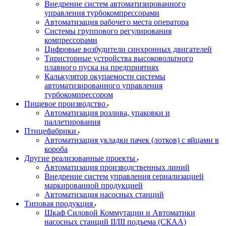
Внедрение систем автоматизированного
управления турбокомпрессорами
Автоматизация рабочего места оператора
Системы группового регулирования
компрессорами
Цифровые возбудители синхронных двигателей
Тиристорные устройства высоковольтного
плавного пуска на предприятиях
Калькулятор окупаемости системы
автоматизированного управления
турбокомпрессором
Пищевое производство
Автоматизация розлива, упаковки и
паллетирования
Птицефабрики
Автоматизация укладки пачек (лотков) с яйцами в
короба
Другие реализованные проекты
Автоматизация производственных линий
Внедрение систем управления сериализацией
маркированной продукцией
Автоматизация насосных станций
Типовая продукция
Шкаф Силовой Коммутации и Автоматики
насосных станций II/III подъема (СКАА)