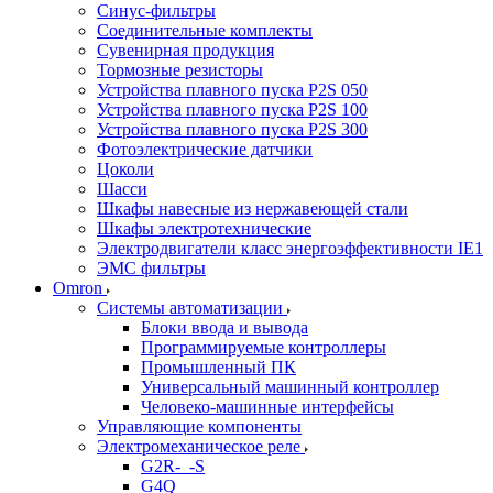
Синус-фильтры
Соединительные комплекты
Сувенирная продукция
Тормозные резисторы
Устройства плавного пуска P2S 050
Устройства плавного пуска P2S 100
Устройства плавного пуска P2S 300
Фотоэлектрические датчики
Цоколи
Шасси
Шкафы навесные из нержавеющей стали
Шкафы электротехнические
Электродвигатели класс энергоэффективности IE1
ЭМС фильтры
Omron
Системы автоматизации
Блоки ввода и вывода
Программируемые контроллеры
Промышленный ПК
Универсальный машинный контроллер
Человеко-машинные интерфейсы
Управляющие компоненты
Электромеханическое реле
G2R-_-S
G4Q