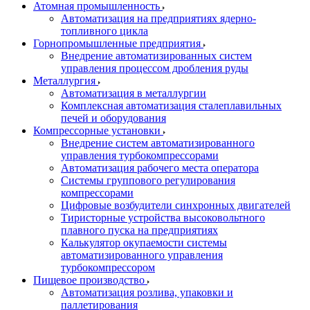
Атомная промышленность
Автоматизация на предприятиях ядерно-
топливного цикла
Горнопромышленные предприятия
Внедрение автоматизированных систем
управления процессом дробления руды
Металлургия
Автоматизация в металлургии
Комплексная автоматизация сталеплавильных
печей и оборудования
Компрессорные установки
Внедрение систем автоматизированного
управления турбокомпрессорами
Автоматизация рабочего места оператора
Системы группового регулирования
компрессорами
Цифровые возбудители синхронных двигателей
Тиристорные устройства высоковольтного
плавного пуска на предприятиях
Калькулятор окупаемости системы
автоматизированного управления
турбокомпрессором
Пищевое производство
Автоматизация розлива, упаковки и
паллетирования