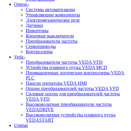
Omron
Системы автоматизации
Управляющие компоненты
Электромеханическое реле
Датчики
Инверторы
Концевые выключатели
Преобразователи частоты
Сервоприводы
Контроллеры
Veda
Преобразователи частоты VEDA VFD
Устройства плавного пуска VEDA MCD
Промышленные логические контроллеры VEDA
PLC
Панели оператора VEDA HMI
Опции преобразователей частоты VEDA VFD
Силовые опции для преобразователей частоты
VEDA VFD
Высоковольтные преобразователи частоты
VEDADRIVE
Высоковольтные устройства плавного пуска
VEDASTART
Unimat