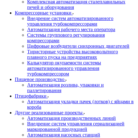
Комплексная автоматизация сталеплавильных
печей и оборудования
Компрессорные установки
Внедрение систем автоматизированного
управления турбокомпрессорами
Автоматизация рабочего места оператора
Системы группового регулирования
компрессорами
Цифровые возбудители синхронных двигателей
Тиристорные устройства высоковольтного
плавного пуска на предприятиях
Калькулятор окупаемости системы
автоматизированного управления
турбокомпрессором
Пищевое производство
Автоматизация розлива, упаковки и
паллетирования
Птицефабрики
Автоматизация укладки пачек (лотков) с яйцами в
короба
Другие реализованные проекты
Автоматизация производственных линий
Внедрение систем управления сериализацией
маркированной продукцией
Автоматизация насосных станций