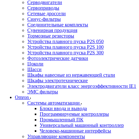
Серводвигатели
Сервоприводы
Сетевые дроссели
Синус-фильтры
Соединительные комплекты
Сувенирная продукция
Тормозные резисторы
Устройства плавного пуска P2S 050
Устройства плавного пуска P2S 100
Устройства плавного пуска P2S 300
Фотоэлектрические датчики
Цоколи
Шасси
Шкафы навесные из нержавеющей стали
Шкафы электротехнические
Электродвигатели класс энергоэффективности IE1
ЭМС фильтры
Omron
Системы автоматизации
Блоки ввода и вывода
Программируемые контроллеры
Промышленный ПК
Универсальный машинный контроллер
Человеко-машинные интерфейсы
Управляющие компоненты