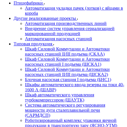
Птицефабрики
Автоматизация укладки пачек (лотков) с яйцами в
короба
Другие реализованные проекты
Автоматизация производственных линий
Внедрение систем управления сериализацией
маркированной продукцией
Автоматизация насосных станций
Типовая продукция
Шкаф Силовой Коммутации и Автоматики
насосных станций II/III подъема (СКАА)
Шкаф Силовой Коммутации и Автоматики
насосных станций I подъема (ШСКА1)
Шкаф Силовой Коммутации и Автоматики
насосных станций II/III подъема (ШСКА2)
Блочная насосная станция I подъема (БНС1)
Шкафы автоматического ввода резерва на токи 40-
1600 А (ШАВР)
Шкаф автоматического управления
турбокомпрессором (ШАУТК)
Система автоматического регулирования
мощности дуги сталеплавильной печи
(САРМДСП)
Роботизированный комплекс упаковки яичной
продукции в транспортную тару (ЯСНО-УТМ)