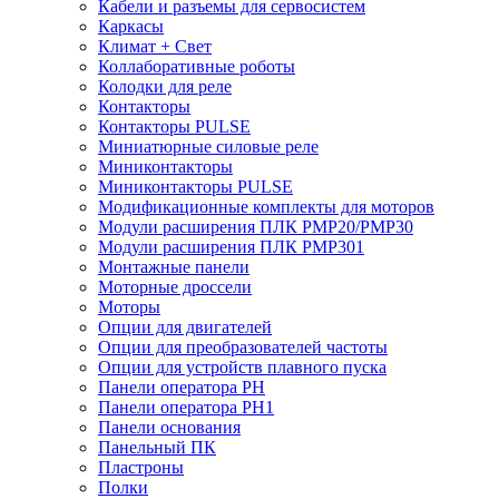
Кабели и разъемы для сервосистем
Каркасы
Климат + Свет
Коллаборативные роботы
Колодки для реле
Контакторы
Контакторы PULSE
Миниатюрные силовые реле
Миниконтакторы
Миниконтакторы PULSE
Модификационные комплекты для моторов
Модули расширения ПЛК PMP20/PMP30
Модули расширения ПЛК PMP301
Монтажные панели
Моторные дроссели
Моторы
Опции для двигателей
Опции для преобразователей частоты
Опции для устройств плавного пуска
Панели оператора PH
Панели оператора PH1
Панели основания
Панельный ПК
Пластроны
Полки