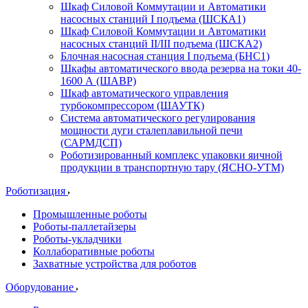
Шкаф Силовой Коммутации и Автоматики
насосных станций I подъема (ШСКА1)
Шкаф Силовой Коммутации и Автоматики
насосных станций II/III подъема (ШСКА2)
Блочная насосная станция I подъема (БНС1)
Шкафы автоматического ввода резерва на токи 40-
1600 А (ШАВР)
Шкаф автоматического управления
турбокомпрессором (ШАУТК)
Система автоматического регулирования
мощности дуги сталеплавильной печи
(САРМДСП)
Роботизированный комплекс упаковки яичной
продукции в транспортную тару (ЯСНО-УТМ)
Роботизация
Промышленные роботы
Роботы-паллетайзеры
Роботы-укладчики
Коллаборативные роботы
Захватные устройства для роботов
Оборудование