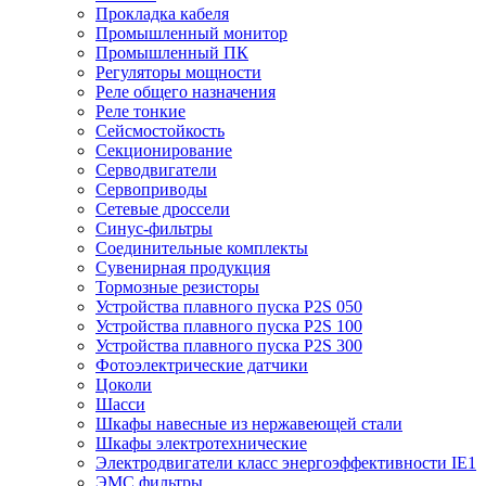
Прокладка кабеля
Промышленный монитор
Промышленный ПК
Регуляторы мощности
Реле общего назначения
Реле тонкие
Сейсмостойкость
Секционирование
Серводвигатели
Сервоприводы
Сетевые дроссели
Синус-фильтры
Соединительные комплекты
Сувенирная продукция
Тормозные резисторы
Устройства плавного пуска P2S 050
Устройства плавного пуска P2S 100
Устройства плавного пуска P2S 300
Фотоэлектрические датчики
Цоколи
Шасси
Шкафы навесные из нержавеющей стали
Шкафы электротехнические
Электродвигатели класс энергоэффективности IE1
ЭМС фильтры