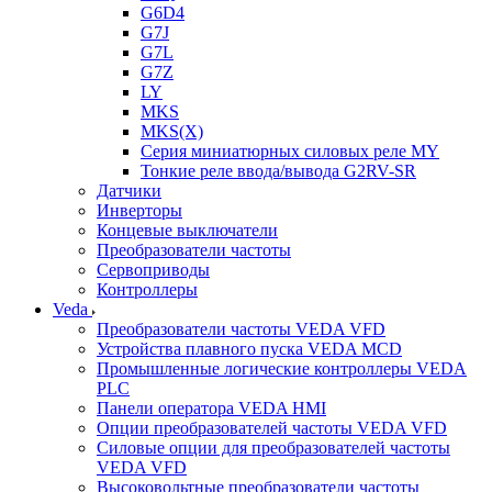
G6D4
G7J
G7L
G7Z
LY
MKS
MKS(X)
Серия миниатюрных силовых реле MY
Тонкие реле ввода/вывода G2RV-SR
Датчики
Инверторы
Концевые выключатели
Преобразователи частоты
Сервоприводы
Контроллеры
Veda
Преобразователи частоты VEDA VFD
Устройства плавного пуска VEDA MCD
Промышленные логические контроллеры VEDA
PLC
Панели оператора VEDA HMI
Опции преобразователей частоты VEDA VFD
Силовые опции для преобразователей частоты
VEDA VFD
Высоковольтные преобразователи частоты