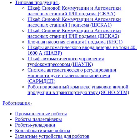
Типовая продукция
Шкаф Силовой Коммутации и Автоматики
насосных станций II/III подъема (СКАА)
Шкаф Силовой Коммутации и Автоматики
насосных станций I подъема (ШСКА1)
Шкаф Силовой Коммутации и Автоматики
насосных станций II/III подъема (ШСКА2)
Блочная насосная станция I подъема (БНС1)
Шкафы автоматического ввода резерва на токи 40-
1600 А (ШАВР)
Шкаф автоматического управления
турбокомпрессором (ШАУТК)
Система автоматического регулирования
мощности дуги сталеплавильной печи
(САРМДСП)
Роботизированный комплекс упаковки яичной
продукции в транспортную тару (ЯСНО-УТМ)
Роботизация
Промышленные роботы
Роботы-паллетайзеры
Роботы-укладчики
Коллаборативные роботы
Захватные устройства для роботов