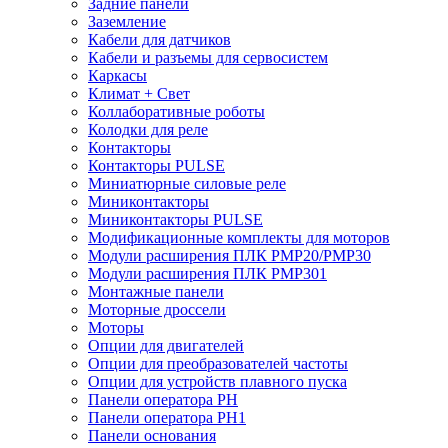
Задние панели
Заземление
Кабели для датчиков
Кабели и разъемы для сервосистем
Каркасы
Климат + Свет
Коллаборативные роботы
Колодки для реле
Контакторы
Контакторы PULSE
Миниатюрные силовые реле
Миниконтакторы
Миниконтакторы PULSE
Модификационные комплекты для моторов
Модули расширения ПЛК PMP20/PMP30
Модули расширения ПЛК PMP301
Монтажные панели
Моторные дроссели
Моторы
Опции для двигателей
Опции для преобразователей частоты
Опции для устройств плавного пуска
Панели оператора PH
Панели оператора PH1
Панели основания