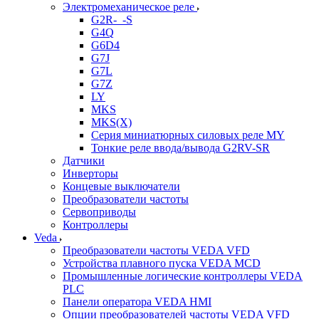
Электромеханическое реле
G2R-_-S
G4Q
G6D4
G7J
G7L
G7Z
LY
MKS
MKS(X)
Серия миниатюрных силовых реле MY
Тонкие реле ввода/вывода G2RV-SR
Датчики
Инверторы
Концевые выключатели
Преобразователи частоты
Сервоприводы
Контроллеры
Veda
Преобразователи частоты VEDA VFD
Устройства плавного пуска VEDA MCD
Промышленные логические контроллеры VEDA
PLC
Панели оператора VEDA HMI
Опции преобразователей частоты VEDA VFD