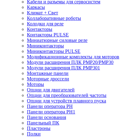
Кабели и разъемы для сервосистем
Каркасы
Климат + Свет
Коллаборативные роботы
Колодки для реле
Контакторы
Контакторы PULSE
Миниатюрные силовые реле
Миниконтакторы
Миниконтакторы PULSE
Модификационные комплекты для моторов
Модули расширения ПЛК PMP20/PMP30
Модули расширения ПЛК PMP301
Монтажные панели
Моторные дроссели
Моторы
Опции для двигателей
Опции для преобразователей частоты
Опции для устройств плавного пуска
Панели оператора PH
Панели оператора PH1
Панели основания
Панельный ПК
Пластроны
Полки