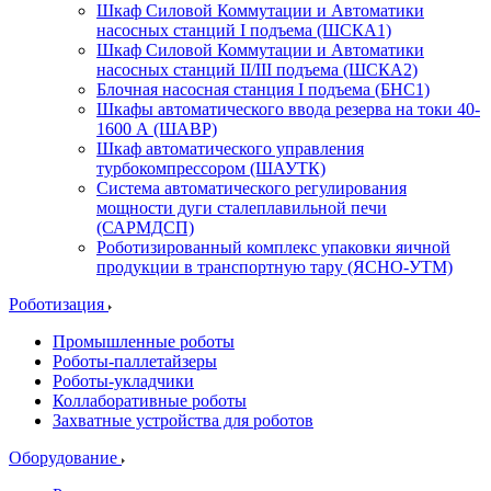
Шкаф Силовой Коммутации и Автоматики
насосных станций I подъема (ШСКА1)
Шкаф Силовой Коммутации и Автоматики
насосных станций II/III подъема (ШСКА2)
Блочная насосная станция I подъема (БНС1)
Шкафы автоматического ввода резерва на токи 40-
1600 А (ШАВР)
Шкаф автоматического управления
турбокомпрессором (ШАУТК)
Система автоматического регулирования
мощности дуги сталеплавильной печи
(САРМДСП)
Роботизированный комплекс упаковки яичной
продукции в транспортную тару (ЯСНО-УТМ)
Роботизация
Промышленные роботы
Роботы-паллетайзеры
Роботы-укладчики
Коллаборативные роботы
Захватные устройства для роботов
Оборудование