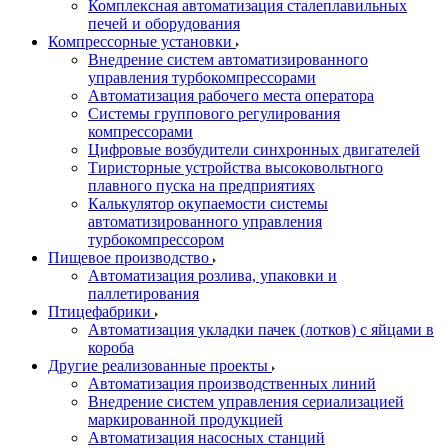
Комплексная автоматизация сталеплавильных
печей и оборудования
Компрессорные установки
Внедрение систем автоматизированного
управления турбокомпрессорами
Автоматизация рабочего места оператора
Системы группового регулирования
компрессорами
Цифровые возбудители синхронных двигателей
Тиристорные устройства высоковольтного
плавного пуска на предприятиях
Калькулятор окупаемости системы
автоматизированного управления
турбокомпрессором
Пищевое производство
Автоматизация розлива, упаковки и
паллетирования
Птицефабрики
Автоматизация укладки пачек (лотков) с яйцами в
короба
Другие реализованные проекты
Автоматизация производственных линий
Внедрение систем управления сериализацией
маркированной продукцией
Автоматизация насосных станций