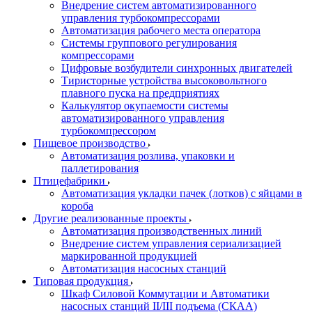
Внедрение систем автоматизированного
управления турбокомпрессорами
Автоматизация рабочего места оператора
Системы группового регулирования
компрессорами
Цифровые возбудители синхронных двигателей
Тиристорные устройства высоковольтного
плавного пуска на предприятиях
Калькулятор окупаемости системы
автоматизированного управления
турбокомпрессором
Пищевое производство
Автоматизация розлива, упаковки и
паллетирования
Птицефабрики
Автоматизация укладки пачек (лотков) с яйцами в
короба
Другие реализованные проекты
Автоматизация производственных линий
Внедрение систем управления сериализацией
маркированной продукцией
Автоматизация насосных станций
Типовая продукция
Шкаф Силовой Коммутации и Автоматики
насосных станций II/III подъема (СКАА)