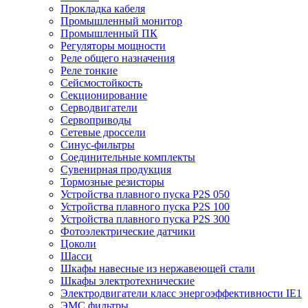
Прокладка кабеля
Промышленный монитор
Промышленный ПК
Регуляторы мощности
Реле общего назначения
Реле тонкие
Сейсмостойкость
Секционирование
Серводвигатели
Сервоприводы
Сетевые дроссели
Синус-фильтры
Соединительные комплекты
Сувенирная продукция
Тормозные резисторы
Устройства плавного пуска P2S 050
Устройства плавного пуска P2S 100
Устройства плавного пуска P2S 300
Фотоэлектрические датчики
Цоколи
Шасси
Шкафы навесные из нержавеющей стали
Шкафы электротехнические
Электродвигатели класс энергоэффективности IE1
ЭМС фильтры