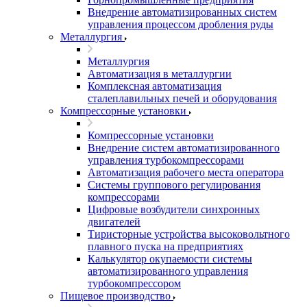
Внедрение автоматизированных систем
управления процессом дробления руды
Металлургия
Металлургия
Автоматизация в металлургии
Комплексная автоматизация
сталеплавильных печей и оборудования
Компрессорные установки
Компрессорные установки
Внедрение систем автоматизированного
управления турбокомпрессорами
Автоматизация рабочего места оператора
Системы группового регулирования
компрессорами
Цифровые возбудители синхронных
двигателей
Тиристорные устройства высоковольтного
плавного пуска на предприятиях
Калькулятор окупаемости системы
автоматизированного управления
турбокомпрессором
Пищевое производство