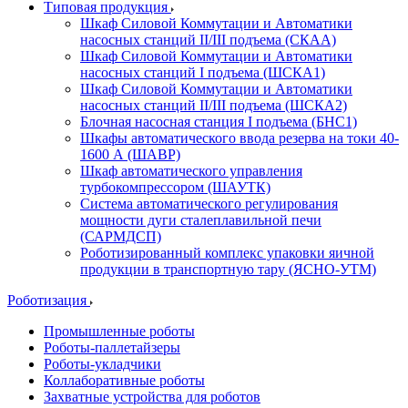
Типовая продукция
Шкаф Силовой Коммутации и Автоматики
насосных станций II/III подъема (СКАА)
Шкаф Силовой Коммутации и Автоматики
насосных станций I подъема (ШСКА1)
Шкаф Силовой Коммутации и Автоматики
насосных станций II/III подъема (ШСКА2)
Блочная насосная станция I подъема (БНС1)
Шкафы автоматического ввода резерва на токи 40-
1600 А (ШАВР)
Шкаф автоматического управления
турбокомпрессором (ШАУТК)
Система автоматического регулирования
мощности дуги сталеплавильной печи
(САРМДСП)
Роботизированный комплекс упаковки яичной
продукции в транспортную тару (ЯСНО-УТМ)
Роботизация
Промышленные роботы
Роботы-паллетайзеры
Роботы-укладчики
Коллаборативные роботы
Захватные устройства для роботов