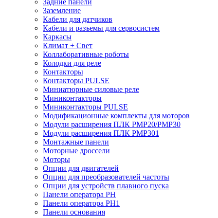
Задние панели
Заземление
Кабели для датчиков
Кабели и разъемы для сервосистем
Каркасы
Климат + Свет
Коллаборативные роботы
Колодки для реле
Контакторы
Контакторы PULSE
Миниатюрные силовые реле
Миниконтакторы
Миниконтакторы PULSE
Модификационные комплекты для моторов
Модули расширения ПЛК PMP20/PMP30
Модули расширения ПЛК PMP301
Монтажные панели
Моторные дроссели
Моторы
Опции для двигателей
Опции для преобразователей частоты
Опции для устройств плавного пуска
Панели оператора PH
Панели оператора PH1
Панели основания