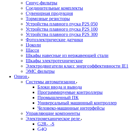
Синус-фильтры
Соединительные комплекты
Сувенирная продукция
Тормозные резисторы
Устройства плавного пуска P2S 050
Устройства плавного пуска P2S 100
Устройства плавного пуска P2S 300
Фотоэлектрические датчики
Цоколи
Шасси
Шкафы навесные из нержавеющей стали
Шкафы электротехнические
Электродвигатели класс энергоэффективности IE1
ЭМС фильтры
Omron
Системы автоматизации
Блоки ввода и вывода
Программируемые контроллеры
Промышленный ПК
Универсальный машинный контроллер
Человеко-машинные интерфейсы
Управляющие компоненты
Электромеханическое реле
G2R-_-S
G4Q