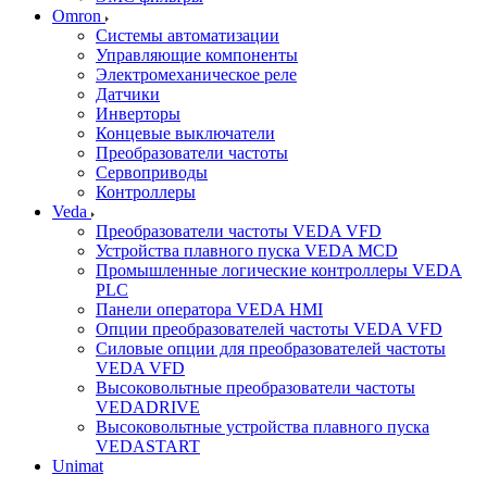
Omron
Системы автоматизации
Управляющие компоненты
Электромеханическое реле
Датчики
Инверторы
Концевые выключатели
Преобразователи частоты
Сервоприводы
Контроллеры
Veda
Преобразователи частоты VEDA VFD
Устройства плавного пуска VEDA MCD
Промышленные логические контроллеры VEDA
PLC
Панели оператора VEDA HMI
Опции преобразователей частоты VEDA VFD
Силовые опции для преобразователей частоты
VEDA VFD
Высоковольтные преобразователи частоты
VEDADRIVE
Высоковольтные устройства плавного пуска
VEDASTART
Unimat