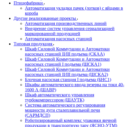
Птицефабрики
Автоматизация укладки пачек (лотков) с яйцами в
короба
Другие реализованные проекты
Автоматизация производственных линий
Внедрение систем управления сериализацией
маркированной продукцией
Автоматизация насосных станций
Типовая продукция
Шкаф Силовой Коммутации и Автоматики
насосных станций II/III подъема (СКАА)
Шкаф Силовой Коммутации и Автоматики
насосных станций I подъема (ШСКА1)
Шкаф Силовой Коммутации и Автоматики
насосных станций II/III подъема (ШСКА2)
Блочная насосная станция I подъема (БНС1)
Шкафы автоматического ввода резерва на токи 40-
1600 А (ШАВР)
Шкаф автоматического управления
турбокомпрессором (ШАУТК)
Система автоматического регулирования
мощности дуги сталеплавильной печи
(САРМДСП)
Роботизированный комплекс упаковки яичной
продукции в транспортную тару (ЯСНО-УТМ)