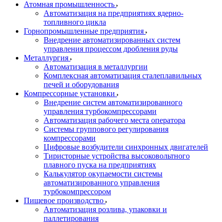
Атомная промышленность
Автоматизация на предприятиях ядерно-
топливного цикла
Горнопромышленные предприятия
Внедрение автоматизированных систем
управления процессом дробления руды
Металлургия
Автоматизация в металлургии
Комплексная автоматизация сталеплавильных
печей и оборудования
Компрессорные установки
Внедрение систем автоматизированного
управления турбокомпрессорами
Автоматизация рабочего места оператора
Системы группового регулирования
компрессорами
Цифровые возбудители синхронных двигателей
Тиристорные устройства высоковольтного
плавного пуска на предприятиях
Калькулятор окупаемости системы
автоматизированного управления
турбокомпрессором
Пищевое производство
Автоматизация розлива, упаковки и
паллетирования