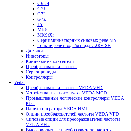
G6D4
G7J
G7L
G7Z
LY
MKS
MKS(X)
Серия миниатюрных силовых реле MY
Тонкие реле ввода/вывода G2RV-SR
Датчики
Инверторы
Концевые выключатели
Преобразователи частоты
Сервоприводы
Контроллеры
Veda
Преобразователи частоты VEDA VFD
Устройства плавного пуска VEDA MCD
Промышленные логические контроллеры VEDA
PLC
Панели оператора VEDA HMI
Опции преобразователей частоты VEDA VFD
Силовые опции для преобразователей частоты
VEDA VFD
Высоковольтные преобразователи частоты