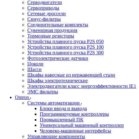
Серводвигатели
Сервоприводы
Сетевые дроссели
Синус-фильтры
Соединительные комплекты
Сувенирная продукция
Тормозные резисторы
Устройства плавного пуска P2S 050
Устройства плавного пуска P2S 100
Устройства плавного пуска P2S 300
Фотоэлектрические датчики
Цоколи
Шасси
Шкафы навесные из нержавеющей стали
Шкафы электротехнические
Электродвигатели класс энергоэффективности IE1
ЭМС фильтры
Omron
Системы автоматизации
Блоки ввода и вывода
Программируемые контроллеры
Промышленный ПК
Универсальный машинный контроллер
Человеко-машинные интерфейсы
Управляющие компоненты