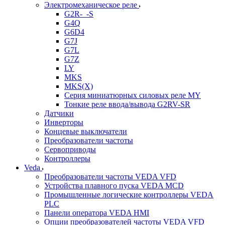
Электромеханическое реле
G2R-_-S
G4Q
G6D4
G7J
G7L
G7Z
LY
MKS
MKS(X)
Серия миниатюрных силовых реле MY
Тонкие реле ввода/вывода G2RV-SR
Датчики
Инверторы
Концевые выключатели
Преобразователи частоты
Сервоприводы
Контроллеры
Veda
Преобразователи частоты VEDA VFD
Устройства плавного пуска VEDA MCD
Промышленные логические контроллеры VEDA
PLC
Панели оператора VEDA HMI
Опции преобразователей частоты VEDA VFD