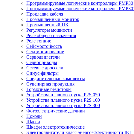
Программируемые логические контроллеры PMP30
Программируемые логические контроллеры PMP30
Прокладка кабеля
Промышленный монитор
Промышленный ПК
Регуляторы мощности
Реле общего назначения
Реле тонкие
Сейсмостойкость
Секционирование
Серводвигатели
Сервоприводы
Сетевые дроссели
Синус-фильтры
Соединительные комплекты
Сувенирная продукция
Тормозные резисторы
Устройства плавного пуска P2S 050
Устройства плавного пуска P2S 100
Устройства плавного пуска P2S 300
Фотоэлектрические датчики
Цоколи
Шасси
Шкафы электротехнические
Электродвигатели класс энергоэффективности IE1