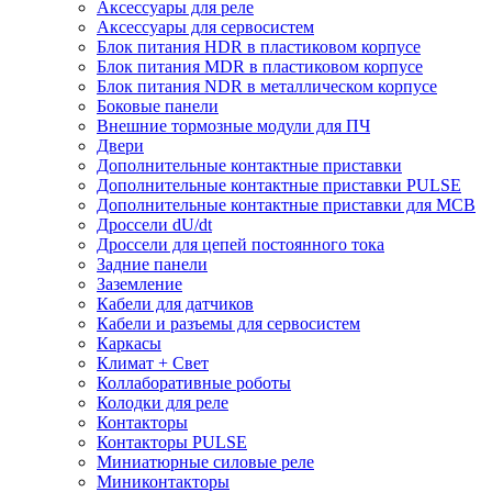
Аксессуары для реле
Аксессуары для сервосистем
Блок питания HDR в пластиковом корпусе
Блок питания MDR в пластиковом корпусе
Блок питания NDR в металлическом корпусе
Боковые панели
Внешние тормозные модули для ПЧ
Двери
Дополнительные контактные приставки
Дополнительные контактные приставки PULSE
Дополнительные контактные приставки для MCB
Дроссели dU/dt
Дроссели для цепей постоянного тока
Задние панели
Заземление
Кабели для датчиков
Кабели и разъемы для сервосистем
Каркасы
Климат + Свет
Коллаборативные роботы
Колодки для реле
Контакторы
Контакторы PULSE
Миниатюрные силовые реле
Миниконтакторы