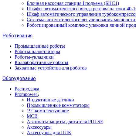
Блочная насосная станция I подъема (БНС1)
Шкафы автоматического ввода резерва на токи 40
Шкаф автоматического управления турбокомпрес
Система автоматического регулирования мощност
Роботизированный комплекс упаковки яичной про
Роботизация
Промышленные роботы
Роботы-паллетайзеры
Роботы-укладчики
Коллаборативные роботы
Захватные устройства для роботов
Оборудование
Распродажа
Prompower
Индуктивные датчики
Промышленные коммутаторы
19“ комплектующие
MCB
Автоматы защиты двигателя PULSE
Аксессуары
Аксессуары для ПЛК