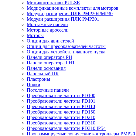
Миниконтакторы PULSE
Модификационные комплекты для моторов
Модули расширения ПЛК PMP20/PMP30
Модули расширения ПЛК PMP301
Монтажные панели
Моторные дроссели
Моторы
Опции для двигателей
Опции для преобразователей частоты
Опции для устройств плавного пуска
Панели оператора PH
Панели оператора PH1
Панели основания
Панельный ПК
Пластроны
Полки
Потолочные панели
Преобразователи частоты PD100
Преобразователи частоты PD101
Преобразователи частоты PD110
Преобразователи частоты PD150
Преобразователи частоты PD210
Преобразователи частоты PD310
Преобразователи частоты PD310 IP54
Программируемые логические контроллеры PMP20