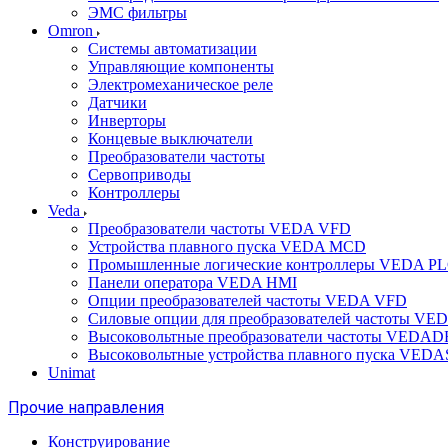
ЭМС фильтры
Omron
Системы автоматизации
Управляющие компоненты
Электромеханическое реле
Датчики
Инверторы
Концевые выключатели
Преобразователи частоты
Сервоприводы
Контроллеры
Veda
Преобразователи частоты VEDA VFD
Устройства плавного пуска VEDA MCD
Промышленные логические контроллеры VEDA P
Панели оператора VEDA HMI
Опции преобразователей частоты VEDA VFD
Силовые опции для преобразователей частоты VE
Высоковольтные преобразователи частоты VEDA
Высоковольтные устройства плавного пуска VED
Unimat
Прочие направления
Конструирование