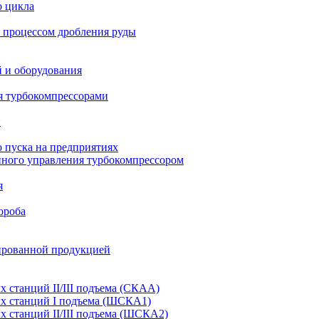
о цикла
 процессом дробления руды
й и оборудования
я турбокомпрессорами
и
 пуска на предприятиях
нного управления турбокомпрессором
я
ороба
ированной продукцией
станций II/III подъема (СКАА)
х станций I подъема (ШСКА1)
 станций II/III подъема (ШСКА2)