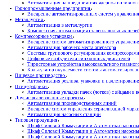
Автоматизация на предприятиях ядерно-топливног
Горнопромышленные предприятия
Внедрение автоматизированных систем управления
Металлургия
Автоматизация в металлургии
Комплексная автоматизация сталеплавильных пече
Компрессорные установки
Внедрение систем автоматизированного управлени
Автоматизация рабочего места оператора
Системы группового регулирования компрессорам
Цифровые возбудители синхронных двигателей
Тиристорные устройства высоковольтного плавного
Калькулятор окупаемости системы автоматизирова
Пищевое производство
Автоматизация розлива, упаковки и паллетировани
Птицефабрики
Автоматизация укладки пачек (лотков) с яйцами в к
Другие реализованные проекты
Автоматизация производственных линий
Внедрение систем управления сериализацией марк
Автоматизация насосных станций
Типовая продукция
Шкаф Силовой Коммутации и Автоматики насосных 
Шкаф Силовой Коммутации и Автоматики насосны
Шкаф Силовой Коммутации и Автоматики насосных