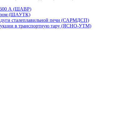
-1600 А (ШАВР)
сором (ШАУТК)
и дуги сталеплавильной печи (САРМДСП)
дукции в транспортную тару (ЯСНО-УТМ)