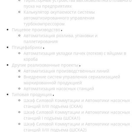
Тиристорные устройства высоковольтного плавного
пуска на предприятиях
Калькулятор окупаемости системы
автоматизированного управления
турбокомпрессором
Пищевое производство
Автоматизация розлива, упаковки и
паллетирования
Птицефабрики
Автоматизация укладки пачек (лотков) с яйцами в
короба
Другие реализованные проекты
Автоматизация производственных линий
Внедрение систем управления сериализацией
маркированной продукцией
Автоматизация насосных станций
Типовая продукция
Шкаф Силовой Коммутации и Автоматики насосных
станций II/III подъема (СКАА)
Шкаф Силовой Коммутации и Автоматики насосных
станций I подъема (ШСКА1)
Шкаф Силовой Коммутации и Автоматики насосных
станций II/III подъема (ШСКА2)