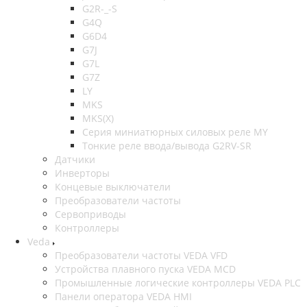
G2R-_-S
G4Q
G6D4
G7J
G7L
G7Z
LY
MKS
MKS(X)
Серия миниатюрных силовых реле MY
Тонкие реле ввода/вывода G2RV-SR
Датчики
Инверторы
Концевые выключатели
Преобразователи частоты
Сервоприводы
Контроллеры
Veda
Преобразователи частоты VEDA VFD
Устройства плавного пуска VEDA MCD
Промышленные логические контроллеры VEDA PLC
Панели оператора VEDA HMI