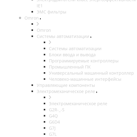
IE1
ЭМС фильтры
Omron
Omron
Системы автоматизации
Системы автоматизации
Блоки ввода и вывода
Программируемые контроллеры
Промышленный ПК
Универсальный машинный контроллер
Человеко-машинные интерфейсы
Управляющие компоненты
Электромеханическое реле
Электромеханическое реле
G2R-_-S
G4Q
G6D4
G7J
G7L