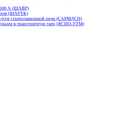
-1600 А (ШАВР)
сором (ШАУТК)
и дуги сталеплавильной печи (САРМДСП)
дукции в транспортную тару (ЯСНО-УТМ)