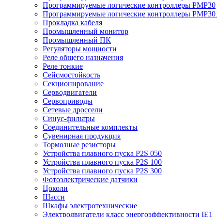
Программируемые логические контроллеры PMP30
Программируемые логические контроллеры PMP30
Прокладка кабеля
Промышленный монитор
Промышленный ПК
Регуляторы мощности
Реле общего назначения
Реле тонкие
Сейсмостойкость
Секционирование
Серводвигатели
Сервоприводы
Сетевые дроссели
Синус-фильтры
Соединительные комплекты
Сувенирная продукция
Тормозные резисторы
Устройства плавного пуска P2S 050
Устройства плавного пуска P2S 100
Устройства плавного пуска P2S 300
Фотоэлектрические датчики
Цоколи
Шасси
Шкафы электротехнические
Электродвигатели класс энергоэффективности IE1