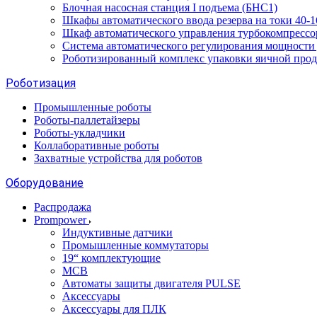
Блочная насосная станция I подъема (БНС1)
Шкафы автоматического ввода резерва на токи 40
Шкаф автоматического управления турбокомпрес
Система автоматического регулирования мощност
Роботизированный комплекс упаковки яичной про
Роботизация
Промышленные роботы
Роботы-паллетайзеры
Роботы-укладчики
Коллаборативные роботы
Захватные устройства для роботов
Оборудование
Распродажа
Prompower
Индуктивные датчики
Промышленные коммутаторы
19“ комплектующие
MCB
Автоматы защиты двигателя PULSE
Аксессуары
Аксессуары для ПЛК