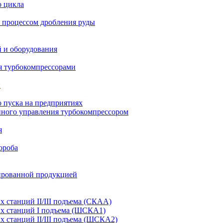
о цикла
 процессом дробления руды
й и оборудования
я турбокомпрессорами
и
 пуска на предприятиях
нного управления турбокомпрессором
я
ороба
ированной продукцией
станций II/III подъема (СКАА)
х станций I подъема (ШСКА1)
 станций II/III подъема (ШСКА2)