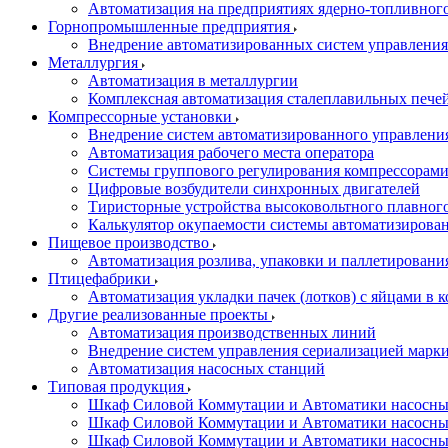
Автоматизация на предприятиях ядерно-топливног
Горнопромышленные предприятия
Внедрение автоматизированных систем управления
Металлургия
Автоматизация в металлургии
Комплексная автоматизация сталеплавильных пече
Компрессорные установки
Внедрение систем автоматизированного управлени
Автоматизация рабочего места оператора
Системы группового регулирования компрессорам
Цифровые возбудители синхронных двигателей
Тиристорные устройства высоковольтного плавного
Калькулятор окупаемости системы автоматизирова
Пищевое производство
Автоматизация розлива, упаковки и паллетировани
Птицефабрики
Автоматизация укладки пачек (лотков) с яйцами в к
Другие реализованные проекты
Автоматизация производственных линий
Внедрение систем управления сериализацией марк
Автоматизация насосных станций
Типовая продукция
Шкаф Силовой Коммутации и Автоматики насосных 
Шкаф Силовой Коммутации и Автоматики насосны
Шкаф Силовой Коммутации и Автоматики насосных