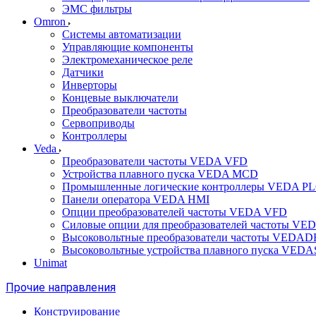
ЭМС фильтры
Omron
Системы автоматизации
Управляющие компоненты
Электромеханическое реле
Датчики
Инверторы
Концевые выключатели
Преобразователи частоты
Сервоприводы
Контроллеры
Veda
Преобразователи частоты VEDA VFD
Устройства плавного пуска VEDA MCD
Промышленные логические контроллеры VEDA P
Панели оператора VEDA HMI
Опции преобразователей частоты VEDA VFD
Силовые опции для преобразователей частоты VE
Высоковольтные преобразователи частоты VEDA
Высоковольтные устройства плавного пуска VED
Unimat
Прочие направления
Конструирование