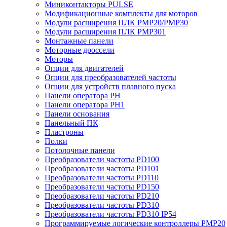
Миниконтакторы PULSE
Модификационные комплекты для моторов
Модули расширения ПЛК PMP20/PMP30
Модули расширения ПЛК PMP301
Монтажные панели
Моторные дроссели
Моторы
Опции для двигателей
Опции для преобразователей частоты
Опции для устройств плавного пуска
Панели оператора PH
Панели оператора PH1
Панели основания
Панельный ПК
Пластроны
Полки
Потолочные панели
Преобразователи частоты PD100
Преобразователи частоты PD101
Преобразователи частоты PD110
Преобразователи частоты PD150
Преобразователи частоты PD210
Преобразователи частоты PD310
Преобразователи частоты PD310 IP54
Программируемые логические контроллеры PMP20