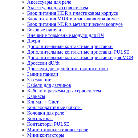
Аксессуары для реле
Аксессуары для сервосистем
Блок питания HDR в пластиковом корпусе
Блок питания MDR в пластиковом корпусе
Блок питания NDR в металлическом корпусе
Боковые панели
Внешние тормозные модули для ПЧ
Двери
Дополнительные контактные приставки
Дополнительные контактные приставки PULSE
Дополнительные контактные приставки для MCB
Дроссели dU/dt
Дроссели для цепей постоянного тока
Задние панели
Заземление
Кабели для датчиков
Кабели и разъемы для сервосистем
Каркасы
Климат + Свет
Коллаборативные роботы
Колодки для реле
Контакторы
Контакторы PULSE
Миниатюрные силовые реле
Миниконтакторы