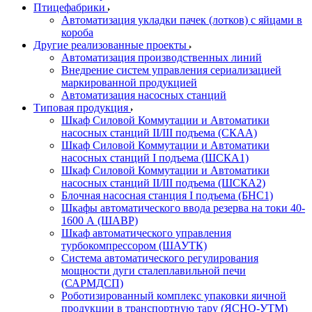
Птицефабрики
Автоматизация укладки пачек (лотков) с яйцами в
короба
Другие реализованные проекты
Автоматизация производственных линий
Внедрение систем управления сериализацией
маркированной продукцией
Автоматизация насосных станций
Типовая продукция
Шкаф Силовой Коммутации и Автоматики
насосных станций II/III подъема (СКАА)
Шкаф Силовой Коммутации и Автоматики
насосных станций I подъема (ШСКА1)
Шкаф Силовой Коммутации и Автоматики
насосных станций II/III подъема (ШСКА2)
Блочная насосная станция I подъема (БНС1)
Шкафы автоматического ввода резерва на токи 40-
1600 А (ШАВР)
Шкаф автоматического управления
турбокомпрессором (ШАУТК)
Система автоматического регулирования
мощности дуги сталеплавильной печи
(САРМДСП)
Роботизированный комплекс упаковки яичной
продукции в транспортную тару (ЯСНО-УТМ)