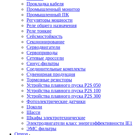
Прокладка кабеля
Промышленный монитор
Промышленный ПК
Регуляторы мощности
Реле общего назначения
Реле тонкие
Сейсмостойкость
Секционирование
Серводвигатели
Сервоприводы
Сетевые дроссели
Синус-фильтры
Соединительные комплекты
Сувенирная продукция
Тормозные резисторы
Устройства плавного пуска P2S 050
Устройства плавного пуска P2S 100
Устройства плавного пуска P2S 300
Фотоэлектрические датчики
Цоколи
Шасси
Шкафы электротехнические
Электродвигатели класс энергоэффективности IE1
ЭМС фильтры
Omron