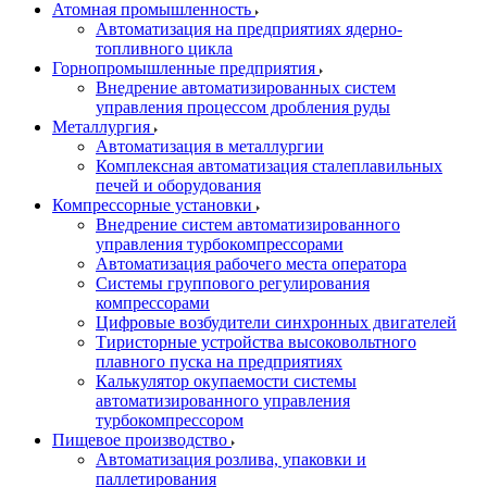
Атомная промышленность
Автоматизация на предприятиях ядерно-
топливного цикла
Горнопромышленные предприятия
Внедрение автоматизированных систем
управления процессом дробления руды
Металлургия
Автоматизация в металлургии
Комплексная автоматизация сталеплавильных
печей и оборудования
Компрессорные установки
Внедрение систем автоматизированного
управления турбокомпрессорами
Автоматизация рабочего места оператора
Системы группового регулирования
компрессорами
Цифровые возбудители синхронных двигателей
Тиристорные устройства высоковольтного
плавного пуска на предприятиях
Калькулятор окупаемости системы
автоматизированного управления
турбокомпрессором
Пищевое производство
Автоматизация розлива, упаковки и
паллетирования