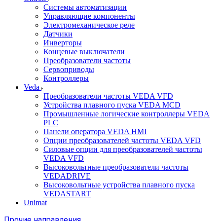
Системы автоматизации
Управляющие компоненты
Электромеханическое реле
Датчики
Инверторы
Концевые выключатели
Преобразователи частоты
Сервоприводы
Контроллеры
Veda
Преобразователи частоты VEDA VFD
Устройства плавного пуска VEDA MCD
Промышленные логические контроллеры VEDA
PLC
Панели оператора VEDA HMI
Опции преобразователей частоты VEDA VFD
Силовые опции для преобразователей частоты
VEDA VFD
Высоковольтные преобразователи частоты
VEDADRIVE
Высоковольтные устройства плавного пуска
VEDASTART
Unimat
Прочие направления