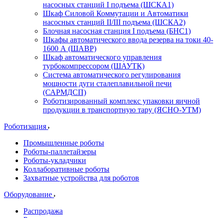
насосных станций I подъема (ШСКА1)
Шкаф Силовой Коммутации и Автоматики
насосных станций II/III подъема (ШСКА2)
Блочная насосная станция I подъема (БНС1)
Шкафы автоматического ввода резерва на токи 40-
1600 А (ШАВР)
Шкаф автоматического управления
турбокомпрессором (ШАУТК)
Система автоматического регулирования
мощности дуги сталеплавильной печи
(САРМДСП)
Роботизированный комплекс упаковки яичной
продукции в транспортную тару (ЯСНО-УТМ)
Роботизация
Промышленные роботы
Роботы-паллетайзеры
Роботы-укладчики
Коллаборативные роботы
Захватные устройства для роботов
Оборудование
Распродажа