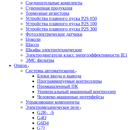
Соединительные комплекты
Сувенирная продукция
Тормозные резисторы
Устройства плавного пуска P2S 050
Устройства плавного пуска P2S 100
Устройства плавного пуска P2S 300
Фотоэлектрические датчики
Цоколи
Шасси
Шкафы электротехнические
Электродвигатели класс энергоэффективности IE1
ЭМС фильтры
Omron
Системы автоматизации
Блоки ввода и вывода
Программируемые контроллеры
Промышленный ПК
Универсальный машинный контроллер
Человеко-машинные интерфейсы
Управляющие компоненты
Электромеханическое реле
G2R-_-S
G4Q
G6D4
G7J