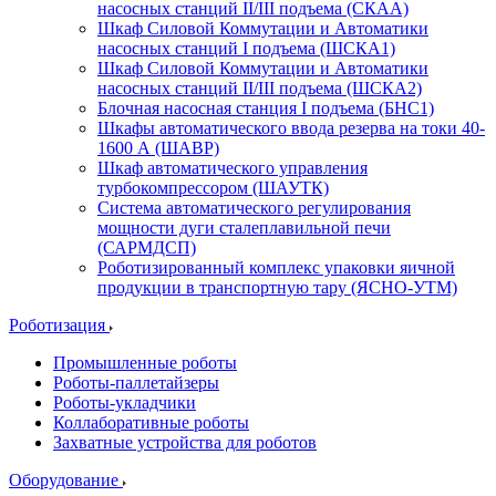
насосных станций II/III подъема (СКАА)
Шкаф Силовой Коммутации и Автоматики
насосных станций I подъема (ШСКА1)
Шкаф Силовой Коммутации и Автоматики
насосных станций II/III подъема (ШСКА2)
Блочная насосная станция I подъема (БНС1)
Шкафы автоматического ввода резерва на токи 40-
1600 А (ШАВР)
Шкаф автоматического управления
турбокомпрессором (ШАУТК)
Система автоматического регулирования
мощности дуги сталеплавильной печи
(САРМДСП)
Роботизированный комплекс упаковки яичной
продукции в транспортную тару (ЯСНО-УТМ)
Роботизация
Промышленные роботы
Роботы-паллетайзеры
Роботы-укладчики
Коллаборативные роботы
Захватные устройства для роботов
Оборудование