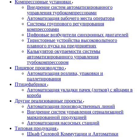
Компрессорные установки
Внедрение систем автоматизированного
управления турбокомпрессорами
Автоматизация рабочего места оператора
Системы группового регулирования
компрессорами
Цифровые возбудители синхронных двигателей
Тиристорные устройства высоковольтного
плавного пуска на предприятиях
Калькулятор окупаемости системы
автоматизированного управления
турбокомпрессором
Пищевое производство
Автоматизация розлива, упаковки и
паллетирования
Птицефабрики
Автоматизация укладки пачек (лотков) с яйцами в
короба
Другие реализованные проекты
Автоматизация производственных линий
Внедрение систем управления сериализацией
маркированной продукцией
Автоматизация насосных станций
Типовая продукция
Шкаф Силовой Коммутации и Автоматики