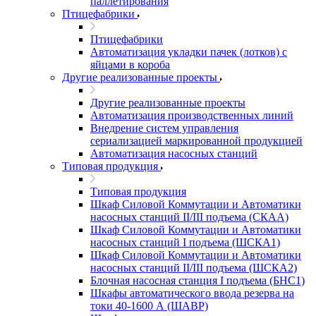
паллетирования
Птицефабрики
Птицефабрики
Автоматизация укладки пачек (лотков) с
яйцами в короба
Другие реализованные проекты
Другие реализованные проекты
Автоматизация производственных линий
Внедрение систем управления
сериализацией маркированной продукцией
Автоматизация насосных станций
Типовая продукция
Типовая продукция
Шкаф Силовой Коммутации и Автоматики
насосных станций II/III подъема (СКАА)
Шкаф Силовой Коммутации и Автоматики
насосных станций I подъема (ШСКА1)
Шкаф Силовой Коммутации и Автоматики
насосных станций II/III подъема (ШСКА2)
Блочная насосная станция I подъема (БНС1)
Шкафы автоматического ввода резерва на
токи 40-1600 А (ШАВР)