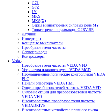
G7L
G7Z
LY
MKS
MKS(X)
Серия миниатюрных силовых реле MY
Тонкие реле ввода/вывода G2RV-SR
Датчики
Инверторы
Концевые выключатели
Преобразователи частоты
Сервоприводы
Контроллеры
Veda
Преобразователи частоты VEDA VFD
Устройства плавного пуска VEDA MCD
Промышленные логические контроллеры VEDA
PLC
Панели оператора VEDA HMI
Опции преобразователей частоты VEDA VFD
Силовые опции для преобразователей частоты
VEDA VFD
Высоковольтные преобразователи частоты
VEDADRIVE
Высоковольтные устройства плавного пуска