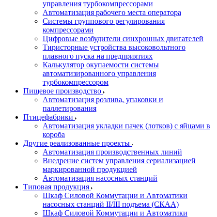
управления турбокомпрессорами
Автоматизация рабочего места оператора
Системы группового регулирования
компрессорами
Цифровые возбудители синхронных двигателей
Тиристорные устройства высоковольтного
плавного пуска на предприятиях
Калькулятор окупаемости системы
автоматизированного управления
турбокомпрессором
Пищевое производство
Автоматизация розлива, упаковки и
паллетирования
Птицефабрики
Автоматизация укладки пачек (лотков) с яйцами в
короба
Другие реализованные проекты
Автоматизация производственных линий
Внедрение систем управления сериализацией
маркированной продукцией
Автоматизация насосных станций
Типовая продукция
Шкаф Силовой Коммутации и Автоматики
насосных станций II/III подъема (СКАА)
Шкаф Силовой Коммутации и Автоматики