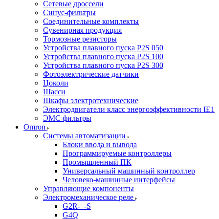
Сетевые дроссели
Синус-фильтры
Соединительные комплекты
Сувенирная продукция
Тормозные резисторы
Устройства плавного пуска P2S 050
Устройства плавного пуска P2S 100
Устройства плавного пуска P2S 300
Фотоэлектрические датчики
Цоколи
Шасси
Шкафы электротехнические
Электродвигатели класс энергоэффективности IE1
ЭМС фильтры
Omron
Системы автоматизации
Блоки ввода и вывода
Программируемые контроллеры
Промышленный ПК
Универсальный машинный контроллер
Человеко-машинные интерфейсы
Управляющие компоненты
Электромеханическое реле
G2R-_-S
G4Q