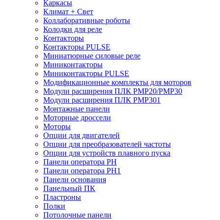
Каркасы
Климат + Свет
Коллаборативные роботы
Колодки для реле
Контакторы
Контакторы PULSE
Миниатюрные силовые реле
Миниконтакторы
Миниконтакторы PULSE
Модификационные комплекты для моторов
Модули расширения ПЛК PMP20/PMP30
Модули расширения ПЛК PMP301
Монтажные панели
Моторные дроссели
Моторы
Опции для двигателей
Опции для преобразователей частоты
Опции для устройств плавного пуска
Панели оператора PH
Панели оператора PH1
Панели основания
Панельный ПК
Пластроны
Полки
Потолочные панели