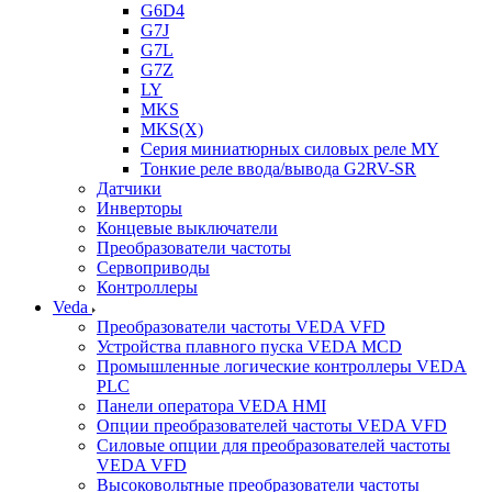
G6D4
G7J
G7L
G7Z
LY
MKS
MKS(X)
Серия миниатюрных силовых реле MY
Тонкие реле ввода/вывода G2RV-SR
Датчики
Инверторы
Концевые выключатели
Преобразователи частоты
Сервоприводы
Контроллеры
Veda
Преобразователи частоты VEDA VFD
Устройства плавного пуска VEDA MCD
Промышленные логические контроллеры VEDA
PLC
Панели оператора VEDA HMI
Опции преобразователей частоты VEDA VFD
Силовые опции для преобразователей частоты
VEDA VFD
Высоковольтные преобразователи частоты