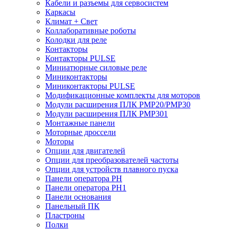
Кабели и разъемы для сервосистем
Каркасы
Климат + Свет
Коллаборативные роботы
Колодки для реле
Контакторы
Контакторы PULSE
Миниатюрные силовые реле
Миниконтакторы
Миниконтакторы PULSE
Модификационные комплекты для моторов
Модули расширения ПЛК PMP20/PMP30
Модули расширения ПЛК PMP301
Монтажные панели
Моторные дроссели
Моторы
Опции для двигателей
Опции для преобразователей частоты
Опции для устройств плавного пуска
Панели оператора PH
Панели оператора PH1
Панели основания
Панельный ПК
Пластроны
Полки