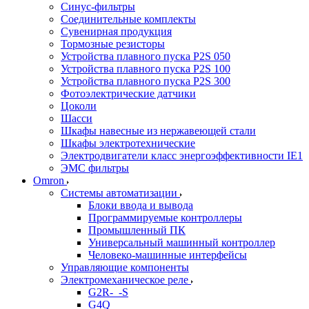
Синус-фильтры
Соединительные комплекты
Сувенирная продукция
Тормозные резисторы
Устройства плавного пуска P2S 050
Устройства плавного пуска P2S 100
Устройства плавного пуска P2S 300
Фотоэлектрические датчики
Цоколи
Шасси
Шкафы навесные из нержавеющей стали
Шкафы электротехнические
Электродвигатели класс энергоэффективности IE1
ЭМС фильтры
Omron
Системы автоматизации
Блоки ввода и вывода
Программируемые контроллеры
Промышленный ПК
Универсальный машинный контроллер
Человеко-машинные интерфейсы
Управляющие компоненты
Электромеханическое реле
G2R-_-S
G4Q