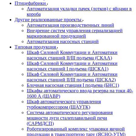
Птицефабрики
Автоматизация укладки пачек (лотков) с яйцами в
короба
Другие реализованные проекты
Автоматизация производственных линий
Внедрение систем управления сериализацией
маркированной продукцией
Автоматизация насосных станций
Типовая продукция
Шкаф Силовой Коммутации и Автоматики
насосных станций II/III подъема (СКАА)
Шкаф Силовой Коммутации и Автоматики
насосных станций I подъема (ШСКА1)
Шкаф Силовой Коммутации и Автоматики
насосных станций II/III подъема (ШСКА2)
Блочная насосная станция I подъема (БНС1)
Шкафы автоматического ввода резерва на токи 40-
1600 А (ШАВР)
Шкаф автоматического управления
турбокомпрессором (ШАУТК)
Система автоматического регулирования
мощности дуги сталеплавильной печи
(САРМДСП)
Роботизированный комплекс упаковки яичной
продукции в транспортную тару (ЯСНО-УТМ)