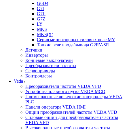
G6D4
G7J
G7L
G7Z
LY
MKS
MKS(X)
Серия миниатюрных силовых реле MY
Тонкие реле ввода/вывода G2RV-SR
Датчики
Инверторы
Концевые выключатели
Преобразователи частоты
Сервоприводы
Контроллеры
Veda
Преобразователи частоты VEDA VFD
Устройства плавного пуска VEDA MCD
Промышленные логические контроллеры VEDA
PLC
Панели оператора VEDA HMI
Опции преобразователей частоты VEDA VFD
Силовые опции для преобразователей частоты
VEDA VFD
Высоковольтные преобразователи частоты