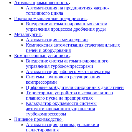
Атомная промышленность
Автоматизация на предприятиях ядерно-
топливного цикла
Горнопромышленные предприятия
Внедрение автоматизированных систем
управления процессом дробления руды
Металлургия
Автоматизация в металлургии
Комплексная автоматизация сталеплавильных
печей и оборудования
Компрессорные установки
Внедрение систем автоматизированного
управления турбокомпрессорами
Автоматизация рабочего места оператора
Системы группового регулирования
компрессорами
Цифровые возбудители синхронных двигателей
Тиристорные устройства высоковольтного
плавного пуска на предприятиях
Калькулятор окупаемости системы
автоматизированного управления
турбокомпрессором
Пищевое производство
Автоматизация розлива, упаковки и
паллетирования