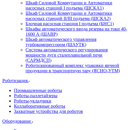
Шкаф Силовой Коммутации и Автоматики
насосных станций I подъема (ШСКА1)
Шкаф Силовой Коммутации и Автоматики
насосных станций II/III подъема (ШСКА2)
Блочная насосная станция I подъема (БНС1)
Шкафы автоматического ввода резерва на токи 40-
1600 А (ШАВР)
Шкаф автоматического управления
турбокомпрессором (ШАУТК)
Система автоматического регулирования
мощности дуги сталеплавильной печи
(САРМДСП)
Роботизированный комплекс упаковки яичной
продукции в транспортную тару (ЯСНО-УТМ)
Роботизация
Промышленные роботы
Роботы-паллетайзеры
Роботы-укладчики
Коллаборативные роботы
Захватные устройства для роботов
Оборудование