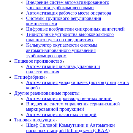
Внедрение систем автоматизированного
управления турбокомпрессорами
Автоматизация рабочего места оператора
Системы группового регулирования
компрессорами
Цифровые возбудители синхронных двигателей
Тиристорные устройства высоковольтного
плавного пуска на предприятиях
Калькулятор окупаемости системы
автоматизированного управления
турбокомпрессором
Пищевое производство
Автоматизация розлива, упаковки и
паллетирования
Птицефабрики
Автоматизация укладки пачек (лотков) с яйцами в
короба
Другие реализованные проекты
Автоматизация производственных линий
Внедрение систем управления сериализацией
маркированной продукцией
Автоматизация насосных станций
Типовая продукция
Шкаф Силовой Коммутации и Автоматики
насосных станций II/III подъема (СКАА)