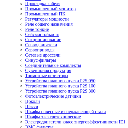
Прокладка кабеля
Промышленный монитор
Промышленный ПК
Регуляторы мощности
Реле общего назначения
Реле тонкие
Сейсмостойкость
Секционирование
Серводвигатели
Сервоприводы
Сетевые дроссели
Синус-фильтры
Соединительные комплекты
Сувенирная продукция
Тормозные резисторы
Устройства плавного пуска P2S 050
Устройства плавного пуска P2S 100
Устройства плавного пуска P2S 300
Фотоэлектрические датчики
Цоколи
Шасси
Шкафы навесные из нержавеющей стали
Шкафы электротехнические
Электродвигатели класс энергоэффективности IE1
ЭМС фильтры