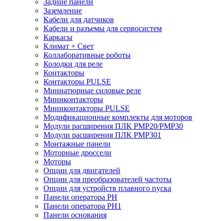
Задние панели
Заземление
Кабели для датчиков
Кабели и разъемы для сервосистем
Каркасы
Климат + Свет
Коллаборативные роботы
Колодки для реле
Контакторы
Контакторы PULSE
Миниатюрные силовые реле
Миниконтакторы
Миниконтакторы PULSE
Модификационные комплекты для моторов
Модули расширения ПЛК PMP20/PMP30
Модули расширения ПЛК PMP301
Монтажные панели
Моторные дроссели
Моторы
Опции для двигателей
Опции для преобразователей частоты
Опции для устройств плавного пуска
Панели оператора PH
Панели оператора PH1
Панели основания