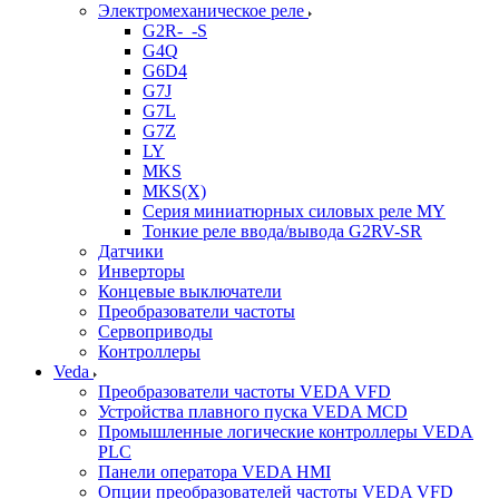
Электромеханическое реле
G2R-_-S
G4Q
G6D4
G7J
G7L
G7Z
LY
MKS
MKS(X)
Серия миниатюрных силовых реле MY
Тонкие реле ввода/вывода G2RV-SR
Датчики
Инверторы
Концевые выключатели
Преобразователи частоты
Сервоприводы
Контроллеры
Veda
Преобразователи частоты VEDA VFD
Устройства плавного пуска VEDA MCD
Промышленные логические контроллеры VEDA
PLC
Панели оператора VEDA HMI
Опции преобразователей частоты VEDA VFD