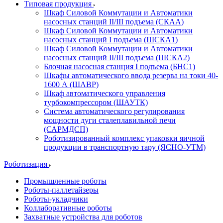
Типовая продукция
Шкаф Силовой Коммутации и Автоматики
насосных станций II/III подъема (СКАА)
Шкаф Силовой Коммутации и Автоматики
насосных станций I подъема (ШСКА1)
Шкаф Силовой Коммутации и Автоматики
насосных станций II/III подъема (ШСКА2)
Блочная насосная станция I подъема (БНС1)
Шкафы автоматического ввода резерва на токи 40-
1600 А (ШАВР)
Шкаф автоматического управления
турбокомпрессором (ШАУТК)
Система автоматического регулирования
мощности дуги сталеплавильной печи
(САРМДСП)
Роботизированный комплекс упаковки яичной
продукции в транспортную тару (ЯСНО-УТМ)
Роботизация
Промышленные роботы
Роботы-паллетайзеры
Роботы-укладчики
Коллаборативные роботы
Захватные устройства для роботов