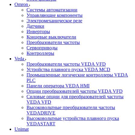
Omron
Системы автоматизации
Управляющие компоненты
Электромеханическое реле
Датчики
Инверторы
Концевые выключатели
Преобразователи частоты
Сервоприводы
Контроллеры
Veda
Преобразователи частоты VEDA VFD
Устройства плавного пуска VEDA MCD
Промышленные логические контроллеры VEDA
PLC
Панели оператора VEDA HMI
Опции преобразователей частоты VEDA VFD
Силовые опции для преобразователей частоты
VEDA VFD
Высоковольтные преобразователи частоты
VEDADRIVE
Высоковольтные устройства плавного пуска
VEDASTART
Unimat