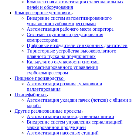
Комплексная автоматизация сталеплавильных
печей и оборудования
Компрессорные установки
Внедрение систем автоматизированного
управления турбокомпрессорами
Автоматизация рабочего места оператора
Системы группового регулирования
компрессорами
Цифровые возбудители синхронных двигателей
Тиристорные устройства высоковольтного
плавного пуска на предприятиях
Калькулятор окупаемости системы
автоматизированного управления
турбокомпрессором
Пищевое производство
Автоматизация розлива, упаковки и
паллетирования
Птицефабрики
Автоматизация укладки пачек (лотков) с яйцами в
короба
Другие реализованные проекты
Автоматизация производственных линий
Внедрение систем управления сериализацией
маркированной продукцией
Автоматизация насосных станций