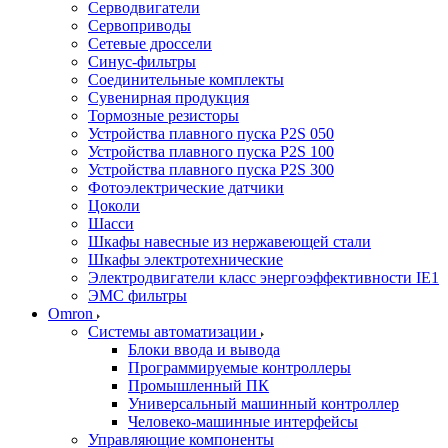
Серводвигатели
Сервоприводы
Сетевые дроссели
Синус-фильтры
Соединительные комплекты
Сувенирная продукция
Тормозные резисторы
Устройства плавного пуска P2S 050
Устройства плавного пуска P2S 100
Устройства плавного пуска P2S 300
Фотоэлектрические датчики
Цоколи
Шасси
Шкафы навесные из нержавеющей стали
Шкафы электротехнические
Электродвигатели класс энергоэффективности IE1
ЭМС фильтры
Omron
Системы автоматизации
Блоки ввода и вывода
Программируемые контроллеры
Промышленный ПК
Универсальный машинный контроллер
Человеко-машинные интерфейсы
Управляющие компоненты