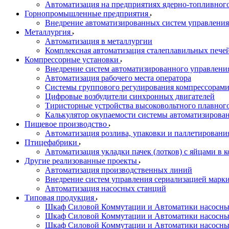
Автоматизация на предприятиях ядерно-топливног
Горнопромышленные предприятия
Внедрение автоматизированных систем управления
Металлургия
Автоматизация в металлургии
Комплексная автоматизация сталеплавильных пече
Компрессорные установки
Внедрение систем автоматизированного управлени
Автоматизация рабочего места оператора
Системы группового регулирования компрессорам
Цифровые возбудители синхронных двигателей
Тиристорные устройства высоковольтного плавного
Калькулятор окупаемости системы автоматизирова
Пищевое производство
Автоматизация розлива, упаковки и паллетировани
Птицефабрики
Автоматизация укладки пачек (лотков) с яйцами в к
Другие реализованные проекты
Автоматизация производственных линий
Внедрение систем управления сериализацией марк
Автоматизация насосных станций
Типовая продукция
Шкаф Силовой Коммутации и Автоматики насосных 
Шкаф Силовой Коммутации и Автоматики насосны
Шкаф Силовой Коммутации и Автоматики насосных