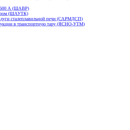
-1600 А (ШАВР)
сором (ШАУТК)
и дуги сталеплавильной печи (САРМДСП)
дукции в транспортную тару (ЯСНО-УТМ)