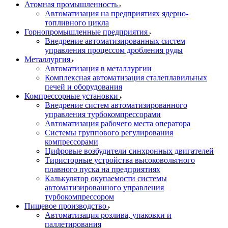
Атомная промышленность
Автоматизация на предприятиях ядерно-
топливного цикла
Горнопромышленные предприятия
Внедрение автоматизированных систем
управления процессом дробления руды
Металлургия
Автоматизация в металлургии
Комплексная автоматизация сталеплавильных
печей и оборудования
Компрессорные установки
Внедрение систем автоматизированного
управления турбокомпрессорами
Автоматизация рабочего места оператора
Системы группового регулирования
компрессорами
Цифровые возбудители синхронных двигателей
Тиристорные устройства высоковольтного
плавного пуска на предприятиях
Калькулятор окупаемости системы
автоматизированного управления
турбокомпрессором
Пищевое производство
Автоматизация розлива, упаковки и
паллетирования