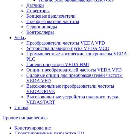
Датчики
Инверторы
Концевые выключатели
Преобразователи частоты
Сервоприводы
Контроллеры
Veda
Преобразователи частоты VEDA VFD
Устройства плавного пуска VEDA MCD
Промышленные логические контроллеры VEDA
PLC
Панели оператора VEDA HMI
Опции преобразователей частоты VEDA VFD
Силовые опции для преобразователей частоты
VEDA VFD
Высоковольтные преобразователи частоты
VEDADRIVE
Высоковольтные устройства плавного пуска
VEDASTART
Unimat
Прочие направления
Конструирование
Проектирование и разработка ПО