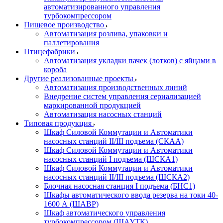
автоматизированного управления
турбокомпрессором
Пищевое производство
Автоматизация розлива, упаковки и
паллетирования
Птицефабрики
Автоматизация укладки пачек (лотков) с яйцами в
короба
Другие реализованные проекты
Автоматизация производственных линий
Внедрение систем управления сериализацией
маркированной продукцией
Автоматизация насосных станций
Типовая продукция
Шкаф Силовой Коммутации и Автоматики
насосных станций II/III подъема (СКАА)
Шкаф Силовой Коммутации и Автоматики
насосных станций I подъема (ШСКА1)
Шкаф Силовой Коммутации и Автоматики
насосных станций II/III подъема (ШСКА2)
Блочная насосная станция I подъема (БНС1)
Шкафы автоматического ввода резерва на токи 40-
1600 А (ШАВР)
Шкаф автоматического управления
турбокомпрессором (ШАУТК)