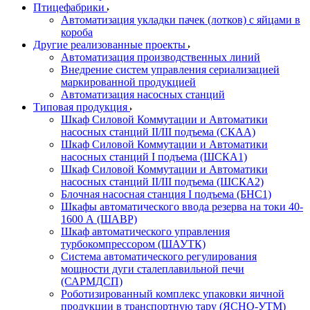
Птицефабрики
Автоматизация укладки пачек (лотков) с яйцами в
короба
Другие реализованные проекты
Автоматизация производственных линий
Внедрение систем управления сериализацией
маркированной продукцией
Автоматизация насосных станций
Типовая продукция
Шкаф Силовой Коммутации и Автоматики
насосных станций II/III подъема (СКАА)
Шкаф Силовой Коммутации и Автоматики
насосных станций I подъема (ШСКА1)
Шкаф Силовой Коммутации и Автоматики
насосных станций II/III подъема (ШСКА2)
Блочная насосная станция I подъема (БНС1)
Шкафы автоматического ввода резерва на токи 40-
1600 А (ШАВР)
Шкаф автоматического управления
турбокомпрессором (ШАУТК)
Система автоматического регулирования
мощности дуги сталеплавильной печи
(САРМДСП)
Роботизированный комплекс упаковки яичной
продукции в транспортную тару (ЯСНО-УТМ)