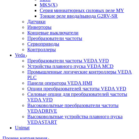
MKS(X)
Серия миниатюрных силовых реле MY
Тонкие реле ввода/вывода G2RV-SR
Датчики
Инверторы
Концевые выключатели
Преобразователи частоты
Сервоприводы
Контроллеры
Veda
Преобразователи частоты VEDA VFD
Устройства плавного пуска VEDA MCD
Промышленные логические контроллеры VEDA
PLC
Панели оператора VEDA HMI
Опции преобразователей частоты VEDA VFD
Силовые опции для преобразователей частоты
VEDA VFD
Высоковольтные преобразователи частоты
VEDADRIVE
Высоковольтные устройства плавного пуска
VEDASTART
Unimat
Прочие направления