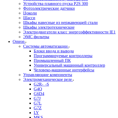
Устройства плавного пуска P2S 300
Фотоэлектрические датчики
Цоколи
Шасси
Шкафы навесные из нержавеющей стали
Шкафы электротехнические
Электродвигатели класс энергоэффективности IE1
ЭМС фильтры
Omron
Системы автоматизации
Блоки ввода и вывода
Программируемые контроллеры
Промышленный ПК
Универсальный машинный контроллер
Человеко-машинные интерфейсы
Управляющие компоненты
Электромеханическое реле
G2R-_-S
G4Q
G6D4
G7J
G7L
G7Z
LY
MKS