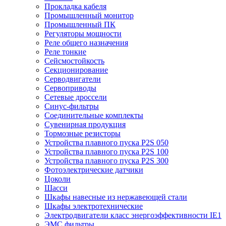
Прокладка кабеля
Промышленный монитор
Промышленный ПК
Регуляторы мощности
Реле общего назначения
Реле тонкие
Сейсмостойкость
Секционирование
Серводвигатели
Сервоприводы
Сетевые дроссели
Синус-фильтры
Соединительные комплекты
Сувенирная продукция
Тормозные резисторы
Устройства плавного пуска P2S 050
Устройства плавного пуска P2S 100
Устройства плавного пуска P2S 300
Фотоэлектрические датчики
Цоколи
Шасси
Шкафы навесные из нержавеющей стали
Шкафы электротехнические
Электродвигатели класс энергоэффективности IE1
ЭМС фильтры