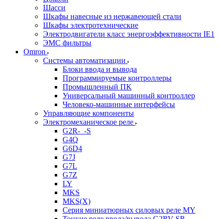
Шасси
Шкафы навесные из нержавеющей стали
Шкафы электротехнические
Электродвигатели класс энергоэффективности IE1
ЭМС фильтры
Omron
Системы автоматизации
Блоки ввода и вывода
Программируемые контроллеры
Промышленный ПК
Универсальный машинный контроллер
Человеко-машинные интерфейсы
Управляющие компоненты
Электромеханическое реле
G2R-_-S
G4Q
G6D4
G7J
G7L
G7Z
LY
MKS
MKS(X)
Серия миниатюрных силовых реле MY
Тонкие реле ввода/вывода G2RV-SR