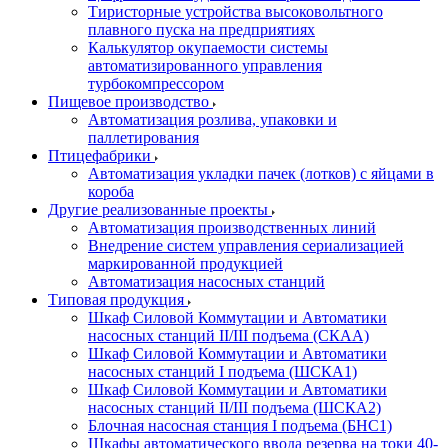
Тиристорные устройства высоковольтного
плавного пуска на предприятиях
Калькулятор окупаемости системы
автоматизированного управления
турбокомпрессором
Пищевое производство
Автоматизация розлива, упаковки и
паллетирования
Птицефабрики
Автоматизация укладки пачек (лотков) с яйцами в
короба
Другие реализованные проекты
Автоматизация производственных линий
Внедрение систем управления сериализацией
маркированной продукцией
Автоматизация насосных станций
Типовая продукция
Шкаф Силовой Коммутации и Автоматики
насосных станций II/III подъема (СКАА)
Шкаф Силовой Коммутации и Автоматики
насосных станций I подъема (ШСКА1)
Шкаф Силовой Коммутации и Автоматики
насосных станций II/III подъема (ШСКА2)
Блочная насосная станция I подъема (БНС1)
Шкафы автоматического ввода резерва на токи 40-