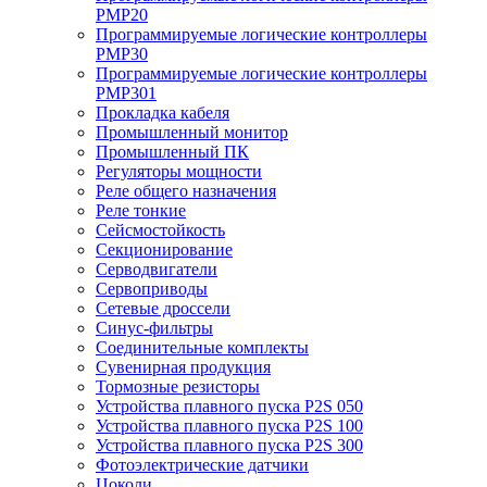
PMP20
Программируемые логические контроллеры
PMP30
Программируемые логические контроллеры
PMP301
Прокладка кабеля
Промышленный монитор
Промышленный ПК
Регуляторы мощности
Реле общего назначения
Реле тонкие
Сейсмостойкость
Секционирование
Серводвигатели
Сервоприводы
Сетевые дроссели
Синус-фильтры
Соединительные комплекты
Сувенирная продукция
Тормозные резисторы
Устройства плавного пуска P2S 050
Устройства плавного пуска P2S 100
Устройства плавного пуска P2S 300
Фотоэлектрические датчики
Цоколи