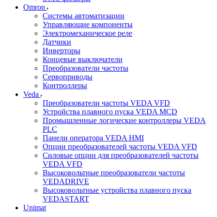
Omron
Системы автоматизации
Управляющие компоненты
Электромеханическое реле
Датчики
Инверторы
Концевые выключатели
Преобразователи частоты
Сервоприводы
Контроллеры
Veda
Преобразователи частоты VEDA VFD
Устройства плавного пуска VEDA MCD
Промышленные логические контроллеры VEDA
PLC
Панели оператора VEDA HMI
Опции преобразователей частоты VEDA VFD
Силовые опции для преобразователей частоты
VEDA VFD
Высоковольтные преобразователи частоты
VEDADRIVE
Высоковольтные устройства плавного пуска
VEDASTART
Unimat