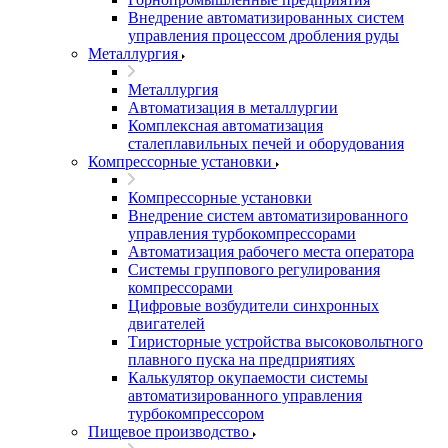
Внедрение автоматизированных систем
управления процессом дробления руды
Металлургия
Металлургия
Автоматизация в металлургии
Комплексная автоматизация
сталеплавильных печей и оборудования
Компрессорные установки
Компрессорные установки
Внедрение систем автоматизированного
управления турбокомпрессорами
Автоматизация рабочего места оператора
Системы группового регулирования
компрессорами
Цифровые возбудители синхронных
двигателей
Тиристорные устройства высоковольтного
плавного пуска на предприятиях
Калькулятор окупаемости системы
автоматизированного управления
турбокомпрессором
Пищевое производство