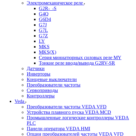
Электромеханическое реле
G2R-_-S
G4Q
G6D4
G7J
G7L
G7Z
LY
MKS
MKS(X)
Серия миниатюрных силовых реле MY
Тонкие реле ввода/вывода G2RV-SR
Датчики
Инверторы
Концевые выключатели
Преобразователи частоты
Сервоприводы
Контроллеры
Veda
Преобразователи частоты VEDA VFD
Устройства плавного пуска VEDA MCD
Промышленные логические контроллеры VEDA
PLC
Панели оператора VEDA HMI
Опции преобразователей частоты VEDA VFD