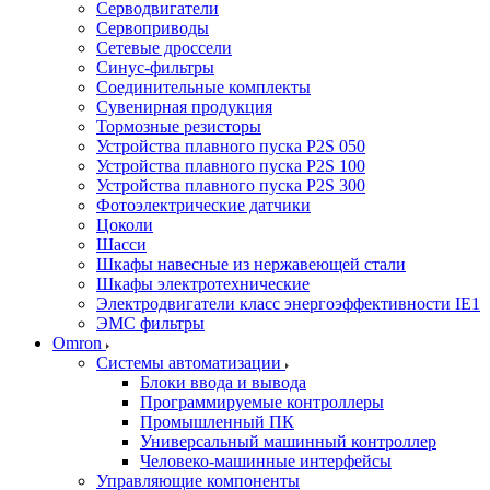
Серводвигатели
Сервоприводы
Сетевые дроссели
Синус-фильтры
Соединительные комплекты
Сувенирная продукция
Тормозные резисторы
Устройства плавного пуска P2S 050
Устройства плавного пуска P2S 100
Устройства плавного пуска P2S 300
Фотоэлектрические датчики
Цоколи
Шасси
Шкафы навесные из нержавеющей стали
Шкафы электротехнические
Электродвигатели класс энергоэффективности IE1
ЭМС фильтры
Omron
Системы автоматизации
Блоки ввода и вывода
Программируемые контроллеры
Промышленный ПК
Универсальный машинный контроллер
Человеко-машинные интерфейсы
Управляющие компоненты