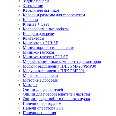
Задние панели
Заземление
Кабели для датчиков
Кабели и разъемы для сервосистем
Каркасы
Климат + Свет
Коллаборативные роботы
Колодки для реле
Контакторы
Контакторы PULSE
Миниатюрные силовые реле
Миниконтакторы
Миниконтакторы PULSE
Модификационные комплекты для моторов
Модули расширения ПЛК PMP20/PMP30
Модули расширения ПЛК PMP301
Монтажные панели
Моторные дроссели
Моторы
Опции для двигателей
Опции для преобразователей частоты
Опции для устройств плавного пуска
Панели оператора PH
Панели оператора PH1
Панели основания