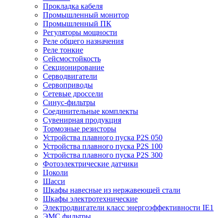
Прокладка кабеля
Промышленный монитор
Промышленный ПК
Регуляторы мощности
Реле общего назначения
Реле тонкие
Сейсмостойкость
Секционирование
Серводвигатели
Сервоприводы
Сетевые дроссели
Синус-фильтры
Соединительные комплекты
Сувенирная продукция
Тормозные резисторы
Устройства плавного пуска P2S 050
Устройства плавного пуска P2S 100
Устройства плавного пуска P2S 300
Фотоэлектрические датчики
Цоколи
Шасси
Шкафы навесные из нержавеющей стали
Шкафы электротехнические
Электродвигатели класс энергоэффективности IE1
ЭМС фильтры