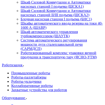
Шкаф Силовой Коммутации и Автоматики
насосных станций I подъема (ШСКА1)
Шкаф Силовой Коммутации и Автоматики
насосных станций II/III подъема (ШСКА2)
Блочная насосная станция I подъема (БНС1)
Шкафы автоматического ввода резерва на токи 40-
1600 А (ШАВР)
Шкаф автоматического управления
турбокомпрессором (ШАУТК)
Система автоматического регулирования
мощности дуги сталеплавильной печи
(САРМДСП)
Роботизированный комплекс упаковки яичной
продукции в транспортную тару (ЯСНО-УТМ)
Роботизация
Промышленные роботы
Роботы-паллетайзеры
Роботы-укладчики
Коллаборативные роботы
Захватные устройства для роботов
Оборудование