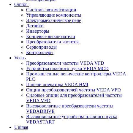
Omron
Системы автоматизации
Управляющие компоненты
Электромеханическое реле
Датчики
Инверторы
Концевые выключатели
Преобразователи частоты
Сервоприводы
Контроллеры
Veda
Преобразователи частоты VEDA VFD
Устройства плавного пуска VEDA MCD
Промышленные логические контроллеры VEDA
PLC
Панели оператора VEDA HMI
Опции преобразователей частоты VEDA VFD
Силовые опции для преобразователей частоты
VEDA VFD
Высоковольтные преобразователи частоты
VEDADRIVE
Высоковольтные устройства плавного пуска
VEDASTART
Unimat