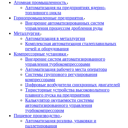
Атомная промышленность
Автоматизация на предприятиях ядерно-
топливного цикла
Горнопромышленные предприятия
Внедрение автоматизированных систем
управления процессом дробления руды
Металлургия
Автоматизация в металлургии
Комплексная автоматизация сталеплавильных
печей и оборудования
Компрессорные установки
Внедрение систем автоматизированного
управления турбокомпрессорами
Автоматизация рабочего места оператора
Системы группового регулирования
компрессорами
Цифровые возбудители синхронных двигателей
Тиристорные устройства высоковольтного
плавного пуска на предприятиях
Калькулятор окупаемости системы
автоматизированного управления
турбокомпрессором
Пищевое производство
Автоматизация розлива, упаковки и
паллетирования