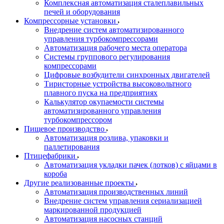
Комплексная автоматизация сталеплавильных
печей и оборудования
Компрессорные установки
Внедрение систем автоматизированного
управления турбокомпрессорами
Автоматизация рабочего места оператора
Системы группового регулирования
компрессорами
Цифровые возбудители синхронных двигателей
Тиристорные устройства высоковольтного
плавного пуска на предприятиях
Калькулятор окупаемости системы
автоматизированного управления
турбокомпрессором
Пищевое производство
Автоматизация розлива, упаковки и
паллетирования
Птицефабрики
Автоматизация укладки пачек (лотков) с яйцами в
короба
Другие реализованные проекты
Автоматизация производственных линий
Внедрение систем управления сериализацией
маркированной продукцией
Автоматизация насосных станций