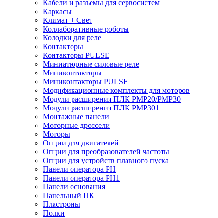
Кабели и разъемы для сервосистем
Каркасы
Климат + Свет
Коллаборативные роботы
Колодки для реле
Контакторы
Контакторы PULSE
Миниатюрные силовые реле
Миниконтакторы
Миниконтакторы PULSE
Модификационные комплекты для моторов
Модули расширения ПЛК PMP20/PMP30
Модули расширения ПЛК PMP301
Монтажные панели
Моторные дроссели
Моторы
Опции для двигателей
Опции для преобразователей частоты
Опции для устройств плавного пуска
Панели оператора PH
Панели оператора PH1
Панели основания
Панельный ПК
Пластроны
Полки