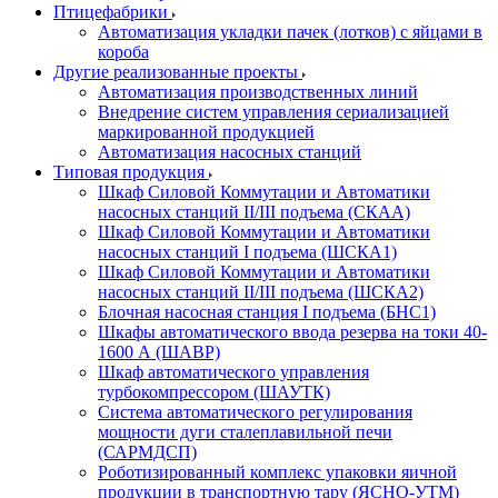
Птицефабрики
Автоматизация укладки пачек (лотков) с яйцами в
короба
Другие реализованные проекты
Автоматизация производственных линий
Внедрение систем управления сериализацией
маркированной продукцией
Автоматизация насосных станций
Типовая продукция
Шкаф Силовой Коммутации и Автоматики
насосных станций II/III подъема (СКАА)
Шкаф Силовой Коммутации и Автоматики
насосных станций I подъема (ШСКА1)
Шкаф Силовой Коммутации и Автоматики
насосных станций II/III подъема (ШСКА2)
Блочная насосная станция I подъема (БНС1)
Шкафы автоматического ввода резерва на токи 40-
1600 А (ШАВР)
Шкаф автоматического управления
турбокомпрессором (ШАУТК)
Система автоматического регулирования
мощности дуги сталеплавильной печи
(САРМДСП)
Роботизированный комплекс упаковки яичной
продукции в транспортную тару (ЯСНО-УТМ)