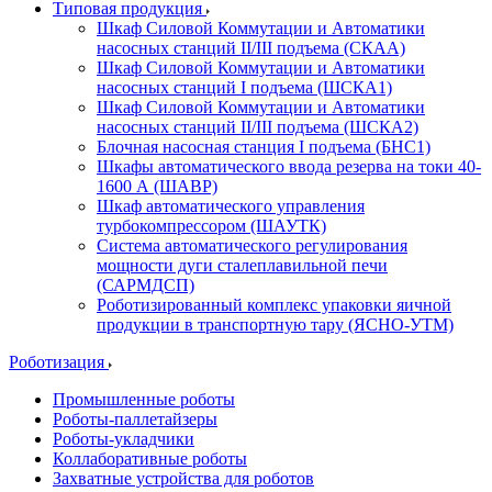
Типовая продукция
Шкаф Силовой Коммутации и Автоматики
насосных станций II/III подъема (СКАА)
Шкаф Силовой Коммутации и Автоматики
насосных станций I подъема (ШСКА1)
Шкаф Силовой Коммутации и Автоматики
насосных станций II/III подъема (ШСКА2)
Блочная насосная станция I подъема (БНС1)
Шкафы автоматического ввода резерва на токи 40-
1600 А (ШАВР)
Шкаф автоматического управления
турбокомпрессором (ШАУТК)
Система автоматического регулирования
мощности дуги сталеплавильной печи
(САРМДСП)
Роботизированный комплекс упаковки яичной
продукции в транспортную тару (ЯСНО-УТМ)
Роботизация
Промышленные роботы
Роботы-паллетайзеры
Роботы-укладчики
Коллаборативные роботы
Захватные устройства для роботов