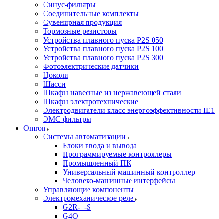
Синус-фильтры
Соединительные комплекты
Сувенирная продукция
Тормозные резисторы
Устройства плавного пуска P2S 050
Устройства плавного пуска P2S 100
Устройства плавного пуска P2S 300
Фотоэлектрические датчики
Цоколи
Шасси
Шкафы навесные из нержавеющей стали
Шкафы электротехнические
Электродвигатели класс энергоэффективности IE1
ЭМС фильтры
Omron
Системы автоматизации
Блоки ввода и вывода
Программируемые контроллеры
Промышленный ПК
Универсальный машинный контроллер
Человеко-машинные интерфейсы
Управляющие компоненты
Электромеханическое реле
G2R-_-S
G4Q