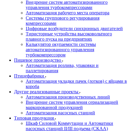
Внедрение систем автоматизированного
управления турбокомпрессорами
Автоматизация рабочего места оператора
Системы группового регулирования
компрессорами
Цифровые возбудители синхронных двигателей
Тиристорные устройства высоковольтного
плавного пуска на предприятиях
Калькулятор окупаемости системы
автоматизированного управления
турбокомпрессором
Пищевое производство
Автоматизация розлива, упаковки и
паллетирования
Птицефабрики
Автоматизация укладки пачек (лотков) с яйцами в
короба
Другие реализованные проекты
Автоматизация производственных линий
Внедрение систем управления сериализацией
маркированной продукцией
Автоматизация насосных станций
Типовая продукция
Шкаф Силовой Коммутации и Автоматики
насосных станций II/III подъема (СКАА)