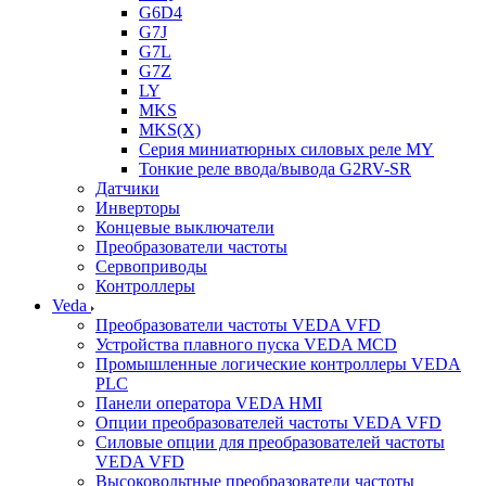
G6D4
G7J
G7L
G7Z
LY
MKS
MKS(X)
Серия миниатюрных силовых реле MY
Тонкие реле ввода/вывода G2RV-SR
Датчики
Инверторы
Концевые выключатели
Преобразователи частоты
Сервоприводы
Контроллеры
Veda
Преобразователи частоты VEDA VFD
Устройства плавного пуска VEDA MCD
Промышленные логические контроллеры VEDA
PLC
Панели оператора VEDA HMI
Опции преобразователей частоты VEDA VFD
Силовые опции для преобразователей частоты
VEDA VFD
Высоковольтные преобразователи частоты