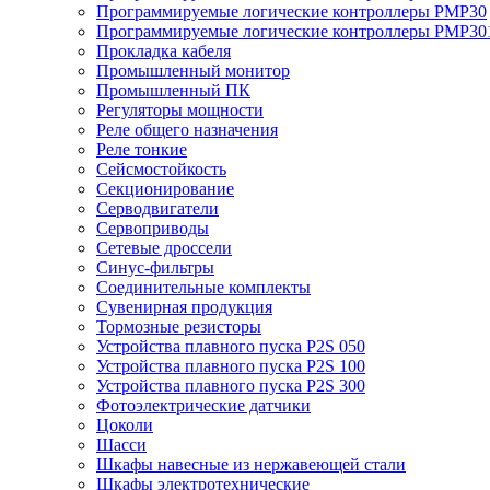
Программируемые логические контроллеры PMP30
Программируемые логические контроллеры PMP30
Прокладка кабеля
Промышленный монитор
Промышленный ПК
Регуляторы мощности
Реле общего назначения
Реле тонкие
Сейсмостойкость
Секционирование
Серводвигатели
Сервоприводы
Сетевые дроссели
Синус-фильтры
Соединительные комплекты
Сувенирная продукция
Тормозные резисторы
Устройства плавного пуска P2S 050
Устройства плавного пуска P2S 100
Устройства плавного пуска P2S 300
Фотоэлектрические датчики
Цоколи
Шасси
Шкафы навесные из нержавеющей стали
Шкафы электротехнические