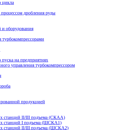
о цикла
 процессом дробления руды
й и оборудования
я турбокомпрессорами
и
 пуска на предприятиях
нного управления турбокомпрессором
я
ороба
ированной продукцией
станций II/III подъема (СКАА)
х станций I подъема (ШСКА1)
 станций II/III подъема (ШСКА2)