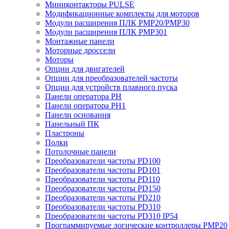
Миниконтакторы PULSE
Модификационные комплекты для моторов
Модули расширения ПЛК PMP20/PMP30
Модули расширения ПЛК PMP301
Монтажные панели
Моторные дроссели
Моторы
Опции для двигателей
Опции для преобразователей частоты
Опции для устройств плавного пуска
Панели оператора PH
Панели оператора PH1
Панели основания
Панельный ПК
Пластроны
Полки
Потолочные панели
Преобразователи частоты PD100
Преобразователи частоты PD101
Преобразователи частоты PD110
Преобразователи частоты PD150
Преобразователи частоты PD210
Преобразователи частоты PD310
Преобразователи частоты PD310 IP54
Программируемые логические контроллеры PMP20