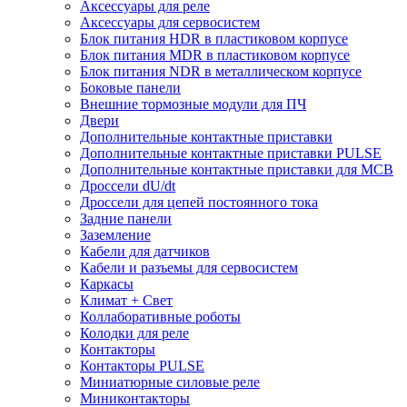
Аксессуары для реле
Аксессуары для сервосистем
Блок питания HDR в пластиковом корпусе
Блок питания MDR в пластиковом корпусе
Блок питания NDR в металлическом корпусе
Боковые панели
Внешние тормозные модули для ПЧ
Двери
Дополнительные контактные приставки
Дополнительные контактные приставки PULSE
Дополнительные контактные приставки для MCB
Дроссели dU/dt
Дроссели для цепей постоянного тока
Задние панели
Заземление
Кабели для датчиков
Кабели и разъемы для сервосистем
Каркасы
Климат + Свет
Коллаборативные роботы
Колодки для реле
Контакторы
Контакторы PULSE
Миниатюрные силовые реле
Миниконтакторы