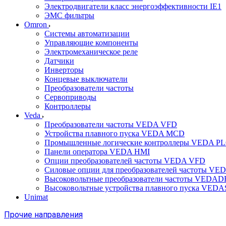
Электродвигатели класс энергоэффективности IE1
ЭМС фильтры
Omron
Системы автоматизации
Управляющие компоненты
Электромеханическое реле
Датчики
Инверторы
Концевые выключатели
Преобразователи частоты
Сервоприводы
Контроллеры
Veda
Преобразователи частоты VEDA VFD
Устройства плавного пуска VEDA MCD
Промышленные логические контроллеры VEDA P
Панели оператора VEDA HMI
Опции преобразователей частоты VEDA VFD
Силовые опции для преобразователей частоты VE
Высоковольтные преобразователи частоты VEDA
Высоковольтные устройства плавного пуска VED
Unimat
Прочие направления