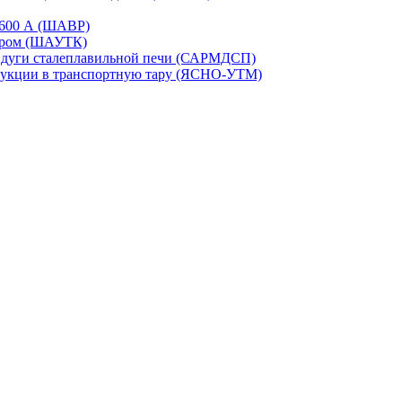
-1600 А (ШАВР)
сором (ШАУТК)
и дуги сталеплавильной печи (САРМДСП)
дукции в транспортную тару (ЯСНО-УТМ)