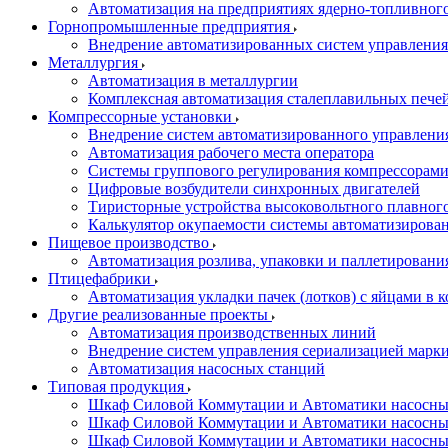
Автоматизация на предприятиях ядерно-топливног
Горнопромышленные предприятия
Внедрение автоматизированных систем управления
Металлургия
Автоматизация в металлургии
Комплексная автоматизация сталеплавильных пече
Компрессорные установки
Внедрение систем автоматизированного управлени
Автоматизация рабочего места оператора
Системы группового регулирования компрессорам
Цифровые возбудители синхронных двигателей
Тиристорные устройства высоковольтного плавного
Калькулятор окупаемости системы автоматизирова
Пищевое производство
Автоматизация розлива, упаковки и паллетировани
Птицефабрики
Автоматизация укладки пачек (лотков) с яйцами в к
Другие реализованные проекты
Автоматизация производственных линий
Внедрение систем управления сериализацией марк
Автоматизация насосных станций
Типовая продукция
Шкаф Силовой Коммутации и Автоматики насосных 
Шкаф Силовой Коммутации и Автоматики насосны
Шкаф Силовой Коммутации и Автоматики насосных