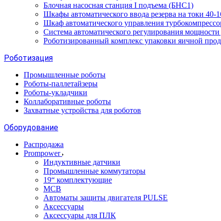
Блочная насосная станция I подъема (БНС1)
Шкафы автоматического ввода резерва на токи 40
Шкаф автоматического управления турбокомпрес
Система автоматического регулирования мощност
Роботизированный комплекс упаковки яичной про
Роботизация
Промышленные роботы
Роботы-паллетайзеры
Роботы-укладчики
Коллаборативные роботы
Захватные устройства для роботов
Оборудование
Распродажа
Prompower
Индуктивные датчики
Промышленные коммутаторы
19“ комплектующие
MCB
Автоматы защиты двигателя PULSE
Аксессуары
Аксессуары для ПЛК