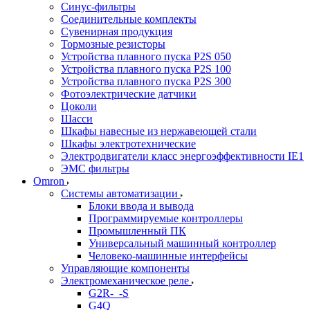
Синус-фильтры
Соединительные комплекты
Сувенирная продукция
Тормозные резисторы
Устройства плавного пуска P2S 050
Устройства плавного пуска P2S 100
Устройства плавного пуска P2S 300
Фотоэлектрические датчики
Цоколи
Шасси
Шкафы навесные из нержавеющей стали
Шкафы электротехнические
Электродвигатели класс энергоэффективности IE1
ЭМС фильтры
Omron
Системы автоматизации
Блоки ввода и вывода
Программируемые контроллеры
Промышленный ПК
Универсальный машинный контроллер
Человеко-машинные интерфейсы
Управляющие компоненты
Электромеханическое реле
G2R-_-S
G4Q