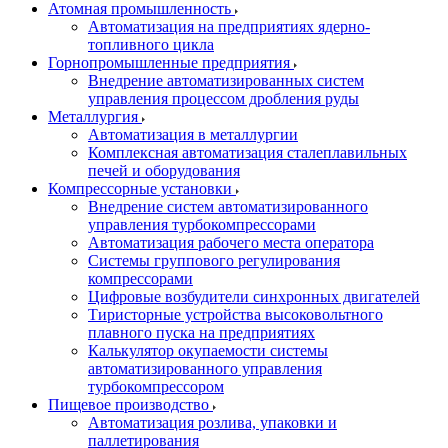
Атомная промышленность
Автоматизация на предприятиях ядерно-
топливного цикла
Горнопромышленные предприятия
Внедрение автоматизированных систем
управления процессом дробления руды
Металлургия
Автоматизация в металлургии
Комплексная автоматизация сталеплавильных
печей и оборудования
Компрессорные установки
Внедрение систем автоматизированного
управления турбокомпрессорами
Автоматизация рабочего места оператора
Системы группового регулирования
компрессорами
Цифровые возбудители синхронных двигателей
Тиристорные устройства высоковольтного
плавного пуска на предприятиях
Калькулятор окупаемости системы
автоматизированного управления
турбокомпрессором
Пищевое производство
Автоматизация розлива, упаковки и
паллетирования