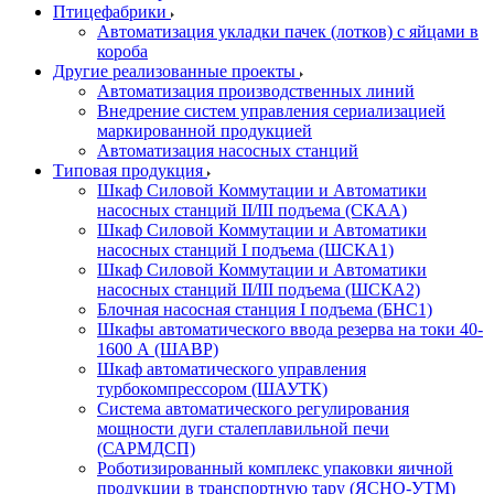
Птицефабрики
Автоматизация укладки пачек (лотков) с яйцами в
короба
Другие реализованные проекты
Автоматизация производственных линий
Внедрение систем управления сериализацией
маркированной продукцией
Автоматизация насосных станций
Типовая продукция
Шкаф Силовой Коммутации и Автоматики
насосных станций II/III подъема (СКАА)
Шкаф Силовой Коммутации и Автоматики
насосных станций I подъема (ШСКА1)
Шкаф Силовой Коммутации и Автоматики
насосных станций II/III подъема (ШСКА2)
Блочная насосная станция I подъема (БНС1)
Шкафы автоматического ввода резерва на токи 40-
1600 А (ШАВР)
Шкаф автоматического управления
турбокомпрессором (ШАУТК)
Система автоматического регулирования
мощности дуги сталеплавильной печи
(САРМДСП)
Роботизированный комплекс упаковки яичной
продукции в транспортную тару (ЯСНО-УТМ)