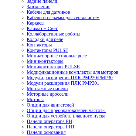
Задние панели
Заземление
Кабели для датчиков
Кабели и разъемы для сервосистем
Каркасы
Климат + Свет
Коллаборативные роботы
Колодки для реле
Контакторы
Контакторы PULSE
Миниатюрные силовые реле
Миниконтакторы
Миниконтакторы PULSE
Модификационные комплекты для моторов
Модули расширения ПЛК PMP20/PMP30
Модули расширения ПЛК PMP301
Монтажные панели
Моторные дроссели
Моторы
Опции для двигателей
Опции для преобразователей частоты
Опции для устройств плавного пуска
Панели оператора PH
Панели оператора PH1
Панели основания