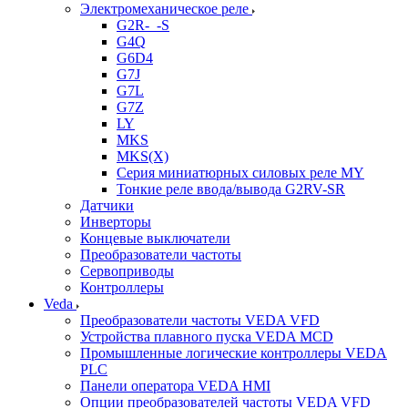
Электромеханическое реле
G2R-_-S
G4Q
G6D4
G7J
G7L
G7Z
LY
MKS
MKS(X)
Серия миниатюрных силовых реле MY
Тонкие реле ввода/вывода G2RV-SR
Датчики
Инверторы
Концевые выключатели
Преобразователи частоты
Сервоприводы
Контроллеры
Veda
Преобразователи частоты VEDA VFD
Устройства плавного пуска VEDA MCD
Промышленные логические контроллеры VEDA
PLC
Панели оператора VEDA HMI
Опции преобразователей частоты VEDA VFD