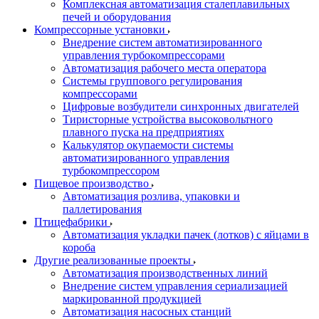
Комплексная автоматизация сталеплавильных
печей и оборудования
Компрессорные установки
Внедрение систем автоматизированного
управления турбокомпрессорами
Автоматизация рабочего места оператора
Системы группового регулирования
компрессорами
Цифровые возбудители синхронных двигателей
Тиристорные устройства высоковольтного
плавного пуска на предприятиях
Калькулятор окупаемости системы
автоматизированного управления
турбокомпрессором
Пищевое производство
Автоматизация розлива, упаковки и
паллетирования
Птицефабрики
Автоматизация укладки пачек (лотков) с яйцами в
короба
Другие реализованные проекты
Автоматизация производственных линий
Внедрение систем управления сериализацией
маркированной продукцией
Автоматизация насосных станций