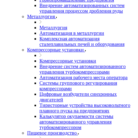
Внедрение автоматизированных систем
управления процессом дробления руды
Металлургия
Металлургия
Автоматизация в металлургии
Комплексная автоматизация
сталеплавильных печей и оборудования
Компрессорные установки
Компрессорные установки
Внедрение систем автоматизированного
управления турбокомпрессорами
Автоматизация рабочего места оператора
Системы группового регулирования
компрессорами
Цифровые возбудители синхронных
двигателей
Тиристорные устройства высоковольтного
плавного пуска на предприятиях
Калькулятор окупаемости системы
автоматизированного управления
турбокомпрессором
Пищевое производство