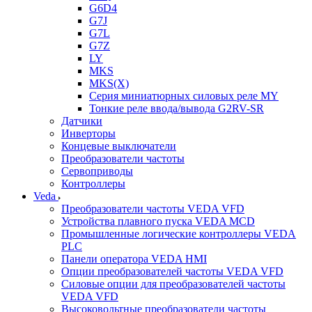
G6D4
G7J
G7L
G7Z
LY
MKS
MKS(X)
Серия миниатюрных силовых реле MY
Тонкие реле ввода/вывода G2RV-SR
Датчики
Инверторы
Концевые выключатели
Преобразователи частоты
Сервоприводы
Контроллеры
Veda
Преобразователи частоты VEDA VFD
Устройства плавного пуска VEDA MCD
Промышленные логические контроллеры VEDA
PLC
Панели оператора VEDA HMI
Опции преобразователей частоты VEDA VFD
Силовые опции для преобразователей частоты
VEDA VFD
Высоковольтные преобразователи частоты