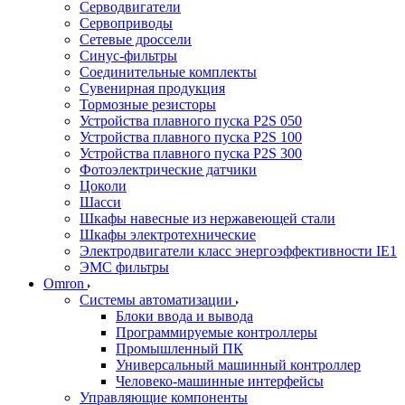
Серводвигатели
Сервоприводы
Сетевые дроссели
Синус-фильтры
Соединительные комплекты
Сувенирная продукция
Тормозные резисторы
Устройства плавного пуска P2S 050
Устройства плавного пуска P2S 100
Устройства плавного пуска P2S 300
Фотоэлектрические датчики
Цоколи
Шасси
Шкафы навесные из нержавеющей стали
Шкафы электротехнические
Электродвигатели класс энергоэффективности IE1
ЭМС фильтры
Omron
Системы автоматизации
Блоки ввода и вывода
Программируемые контроллеры
Промышленный ПК
Универсальный машинный контроллер
Человеко-машинные интерфейсы
Управляющие компоненты