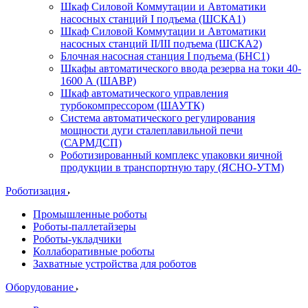
Шкаф Силовой Коммутации и Автоматики
насосных станций I подъема (ШСКА1)
Шкаф Силовой Коммутации и Автоматики
насосных станций II/III подъема (ШСКА2)
Блочная насосная станция I подъема (БНС1)
Шкафы автоматического ввода резерва на токи 40-
1600 А (ШАВР)
Шкаф автоматического управления
турбокомпрессором (ШАУТК)
Система автоматического регулирования
мощности дуги сталеплавильной печи
(САРМДСП)
Роботизированный комплекс упаковки яичной
продукции в транспортную тару (ЯСНО-УТМ)
Роботизация
Промышленные роботы
Роботы-паллетайзеры
Роботы-укладчики
Коллаборативные роботы
Захватные устройства для роботов
Оборудование