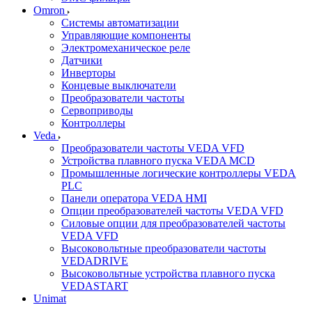
Omron
Системы автоматизации
Управляющие компоненты
Электромеханическое реле
Датчики
Инверторы
Концевые выключатели
Преобразователи частоты
Сервоприводы
Контроллеры
Veda
Преобразователи частоты VEDA VFD
Устройства плавного пуска VEDA MCD
Промышленные логические контроллеры VEDA
PLC
Панели оператора VEDA HMI
Опции преобразователей частоты VEDA VFD
Силовые опции для преобразователей частоты
VEDA VFD
Высоковольтные преобразователи частоты
VEDADRIVE
Высоковольтные устройства плавного пуска
VEDASTART
Unimat