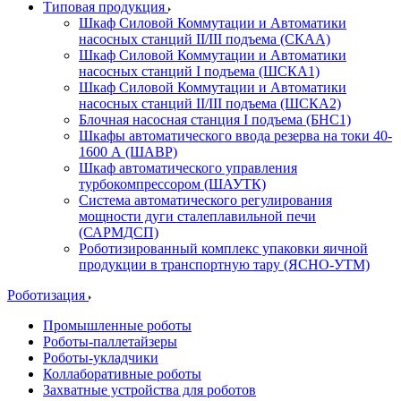
Типовая продукция
Шкаф Силовой Коммутации и Автоматики
насосных станций II/III подъема (СКАА)
Шкаф Силовой Коммутации и Автоматики
насосных станций I подъема (ШСКА1)
Шкаф Силовой Коммутации и Автоматики
насосных станций II/III подъема (ШСКА2)
Блочная насосная станция I подъема (БНС1)
Шкафы автоматического ввода резерва на токи 40-
1600 А (ШАВР)
Шкаф автоматического управления
турбокомпрессором (ШАУТК)
Система автоматического регулирования
мощности дуги сталеплавильной печи
(САРМДСП)
Роботизированный комплекс упаковки яичной
продукции в транспортную тару (ЯСНО-УТМ)
Роботизация
Промышленные роботы
Роботы-паллетайзеры
Роботы-укладчики
Коллаборативные роботы
Захватные устройства для роботов