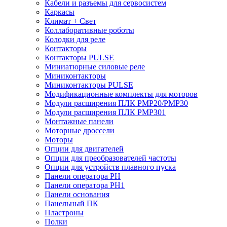
Кабели и разъемы для сервосистем
Каркасы
Климат + Свет
Коллаборативные роботы
Колодки для реле
Контакторы
Контакторы PULSE
Миниатюрные силовые реле
Миниконтакторы
Миниконтакторы PULSE
Модификационные комплекты для моторов
Модули расширения ПЛК PMP20/PMP30
Модули расширения ПЛК PMP301
Монтажные панели
Моторные дроссели
Моторы
Опции для двигателей
Опции для преобразователей частоты
Опции для устройств плавного пуска
Панели оператора PH
Панели оператора PH1
Панели основания
Панельный ПК
Пластроны
Полки