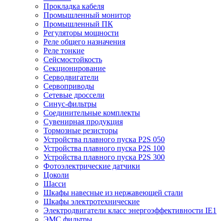
Прокладка кабеля
Промышленный монитор
Промышленный ПК
Регуляторы мощности
Реле общего назначения
Реле тонкие
Сейсмостойкость
Секционирование
Серводвигатели
Сервоприводы
Сетевые дроссели
Синус-фильтры
Соединительные комплекты
Сувенирная продукция
Тормозные резисторы
Устройства плавного пуска P2S 050
Устройства плавного пуска P2S 100
Устройства плавного пуска P2S 300
Фотоэлектрические датчики
Цоколи
Шасси
Шкафы навесные из нержавеющей стали
Шкафы электротехнические
Электродвигатели класс энергоэффективности IE1
ЭМС фильтры