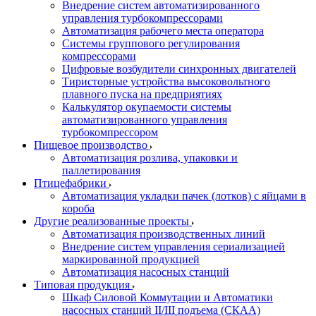
Внедрение систем автоматизированного
управления турбокомпрессорами
Автоматизация рабочего места оператора
Системы группового регулирования
компрессорами
Цифровые возбудители синхронных двигателей
Тиристорные устройства высоковольтного
плавного пуска на предприятиях
Калькулятор окупаемости системы
автоматизированного управления
турбокомпрессором
Пищевое производство
Автоматизация розлива, упаковки и
паллетирования
Птицефабрики
Автоматизация укладки пачек (лотков) с яйцами в
короба
Другие реализованные проекты
Автоматизация производственных линий
Внедрение систем управления сериализацией
маркированной продукцией
Автоматизация насосных станций
Типовая продукция
Шкаф Силовой Коммутации и Автоматики
насосных станций II/III подъема (СКАА)