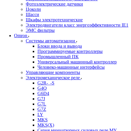
Фотоэлектрические датчики
Цоколи
Шасси
Шкафы электротехнические
Электродвигатели класс энергоэффективности IE1
ЭМС фильтры
Omron
Системы автоматизации
Блоки ввода и вывода
Программируемые контроллеры
Промышленный ПК
Универсальный машинный контроллер
Человеко-машинные интерфейсы
Управляющие компоненты
Электромеханическое реле
G2R-_-S
G4Q
G6D4
G7J
G7L
G7Z
LY
MKS
MKS(X)
Серия миниатюрных силовых реле MY