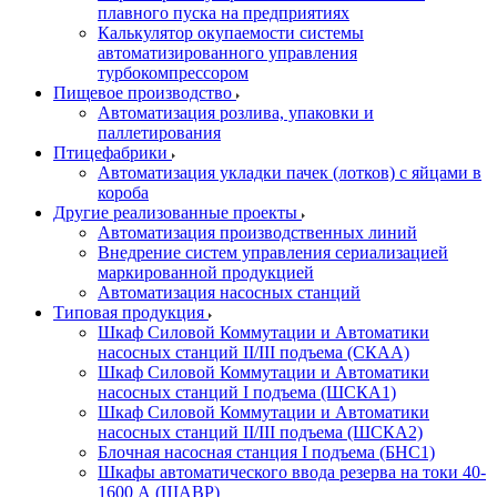
плавного пуска на предприятиях
Калькулятор окупаемости системы
автоматизированного управления
турбокомпрессором
Пищевое производство
Автоматизация розлива, упаковки и
паллетирования
Птицефабрики
Автоматизация укладки пачек (лотков) с яйцами в
короба
Другие реализованные проекты
Автоматизация производственных линий
Внедрение систем управления сериализацией
маркированной продукцией
Автоматизация насосных станций
Типовая продукция
Шкаф Силовой Коммутации и Автоматики
насосных станций II/III подъема (СКАА)
Шкаф Силовой Коммутации и Автоматики
насосных станций I подъема (ШСКА1)
Шкаф Силовой Коммутации и Автоматики
насосных станций II/III подъема (ШСКА2)
Блочная насосная станция I подъема (БНС1)
Шкафы автоматического ввода резерва на токи 40-
1600 А (ШАВР)