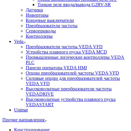
Тонкие реле ввода/вывода G2RV-SR
Датчики
Инверторы
Концевые выключатели
Преобразователи частоты
Сервоприводы
Контроллеры
Veda
Преобразователи частоты VEDA VFD
Устройства плавного пуска VEDA MCD
Промышленные логические контроллеры VEDA
PLC
Панели оператора VEDA HMI
Опции преобразователей частоты VEDA VFD
Силовые опции для преобразователей частоты
VEDA VFD
Высоковольтные преобразователи частоты
VEDADRIVE
Высоковольтные устройства плавного пуска
VEDASTART
Unimat
Прочие направления
Конструирование