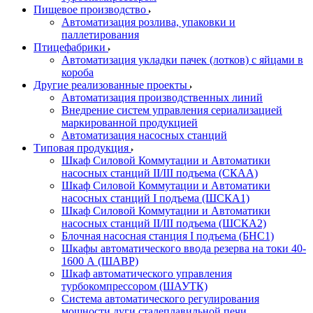
Пищевое производство
Автоматизация розлива, упаковки и
паллетирования
Птицефабрики
Автоматизация укладки пачек (лотков) с яйцами в
короба
Другие реализованные проекты
Автоматизация производственных линий
Внедрение систем управления сериализацией
маркированной продукцией
Автоматизация насосных станций
Типовая продукция
Шкаф Силовой Коммутации и Автоматики
насосных станций II/III подъема (СКАА)
Шкаф Силовой Коммутации и Автоматики
насосных станций I подъема (ШСКА1)
Шкаф Силовой Коммутации и Автоматики
насосных станций II/III подъема (ШСКА2)
Блочная насосная станция I подъема (БНС1)
Шкафы автоматического ввода резерва на токи 40-
1600 А (ШАВР)
Шкаф автоматического управления
турбокомпрессором (ШАУТК)
Система автоматического регулирования
мощности дуги сталеплавильной печи