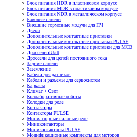
Блок питания HDR в пластиковом корпусе
Блок питания MDR в пластиковом корпусе
Блок питания NDR в металлическом корпусе
Боковые панели
Внешние тормозные модули для ПЧ
Двери
Дополнительные контактные приставки
Дополнительные контактные приставки PULSE
Дополнительные контактные приставки для MCB
Дроссели dU/dt
Дроссели для цепей постоянного тока
Задние панели
Заземление
Кабели для датчиков
Кабели и разъемы для сервосистем
Каркасы
Климат + Свет
Коллаборативные роботы
Колодки для реле
Контакторы
Контакторы PULSE
Миниатюрные силовые реле
Миниконтакторы
Миниконтакторы PULSE
Модификационные комплекты для моторов