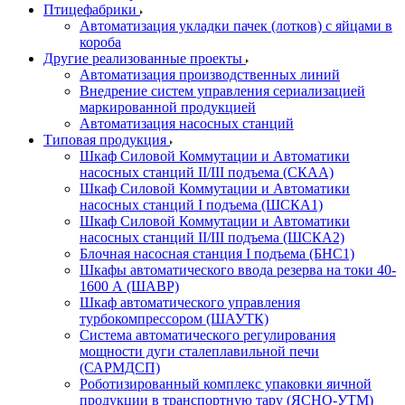
Птицефабрики
Автоматизация укладки пачек (лотков) с яйцами в
короба
Другие реализованные проекты
Автоматизация производственных линий
Внедрение систем управления сериализацией
маркированной продукцией
Автоматизация насосных станций
Типовая продукция
Шкаф Силовой Коммутации и Автоматики
насосных станций II/III подъема (СКАА)
Шкаф Силовой Коммутации и Автоматики
насосных станций I подъема (ШСКА1)
Шкаф Силовой Коммутации и Автоматики
насосных станций II/III подъема (ШСКА2)
Блочная насосная станция I подъема (БНС1)
Шкафы автоматического ввода резерва на токи 40-
1600 А (ШАВР)
Шкаф автоматического управления
турбокомпрессором (ШАУТК)
Система автоматического регулирования
мощности дуги сталеплавильной печи
(САРМДСП)
Роботизированный комплекс упаковки яичной
продукции в транспортную тару (ЯСНО-УТМ)