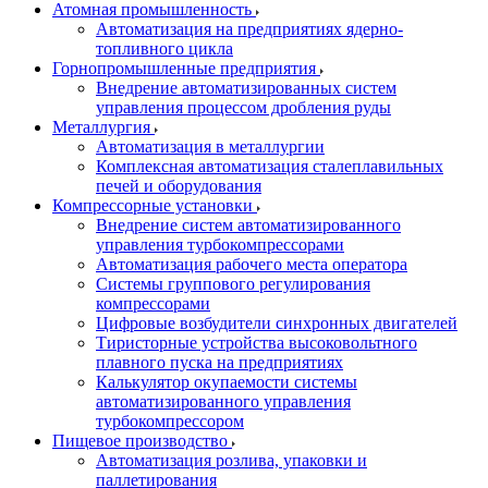
Атомная промышленность
Автоматизация на предприятиях ядерно-
топливного цикла
Горнопромышленные предприятия
Внедрение автоматизированных систем
управления процессом дробления руды
Металлургия
Автоматизация в металлургии
Комплексная автоматизация сталеплавильных
печей и оборудования
Компрессорные установки
Внедрение систем автоматизированного
управления турбокомпрессорами
Автоматизация рабочего места оператора
Системы группового регулирования
компрессорами
Цифровые возбудители синхронных двигателей
Тиристорные устройства высоковольтного
плавного пуска на предприятиях
Калькулятор окупаемости системы
автоматизированного управления
турбокомпрессором
Пищевое производство
Автоматизация розлива, упаковки и
паллетирования