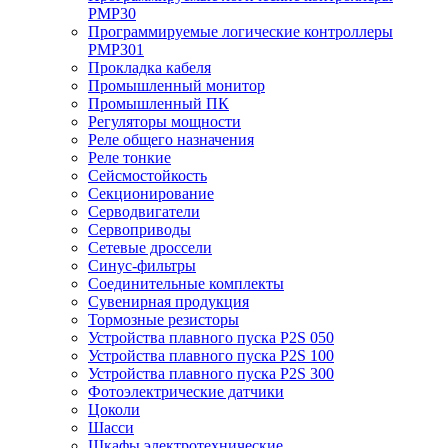
PMP30
Программируемые логические контроллеры
PMP301
Прокладка кабеля
Промышленный монитор
Промышленный ПК
Регуляторы мощности
Реле общего назначения
Реле тонкие
Сейсмостойкость
Секционирование
Серводвигатели
Сервоприводы
Сетевые дроссели
Синус-фильтры
Соединительные комплекты
Сувенирная продукция
Тормозные резисторы
Устройства плавного пуска P2S 050
Устройства плавного пуска P2S 100
Устройства плавного пуска P2S 300
Фотоэлектрические датчики
Цоколи
Шасси
Шкафы электротехнические