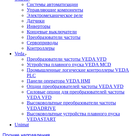
Системы автоматизации
Управляющие компоненты
Электромеханическое реле
Датчики
Инверторы
Концевые выключатели
Преобразователи частоты
Сервоприводы
Контроллеры
Veda
Преобразователи частоты VEDA VFD
Устройства плавного пуска VEDA MCD
Промышленные логические контроллеры VEDA
PLC
Панели оператора VEDA HMI
Опции преобразователей частоты VEDA VFD
Силовые опции для преобразователей частоты
VEDA VFD
Высоковольтные преобразователи частоты
VEDADRIVE
Высоковольтные устройства плавного пуска
VEDASTART
Unimat
Прочие направления