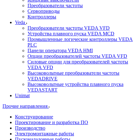
Преобразователи частоты
Сервоприводы
Контроллеры
Veda
Преобразователи частоты VEDA VFD
Устройства плавного пуска VEDA MCD
Промышленные логические контроллеры VEDA
PLC
Панели оператора VEDA HMI
Опции преобразователей частоты VEDA VFD
Силовые опции для преобразователей частоты
VEDA VFD
Высоковольтные преобразователи частоты
VEDADRIVE
Высоковольтные устройства плавного пуска
VEDASTART
Unimat
Прочие направления
Конструирование
Проектирование и разработка ПО
Производство
Электромонтажные работы
Пусконаладочные работы