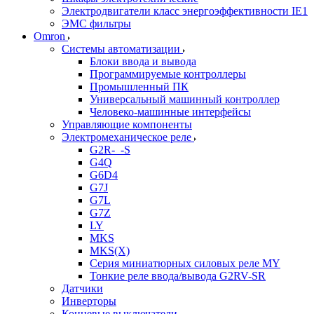
Электродвигатели класс энергоэффективности IE1
ЭМС фильтры
Omron
Системы автоматизации
Блоки ввода и вывода
Программируемые контроллеры
Промышленный ПК
Универсальный машинный контроллер
Человеко-машинные интерфейсы
Управляющие компоненты
Электромеханическое реле
G2R-_-S
G4Q
G6D4
G7J
G7L
G7Z
LY
MKS
MKS(X)
Серия миниатюрных силовых реле MY
Тонкие реле ввода/вывода G2RV-SR
Датчики
Инверторы
Концевые выключатели