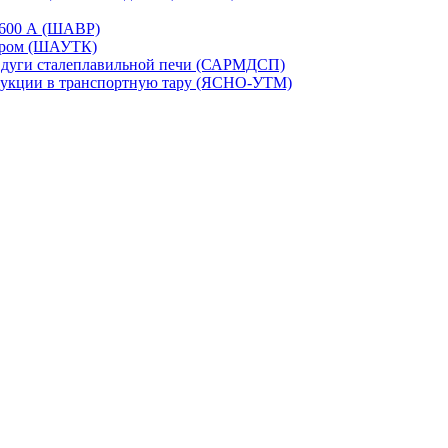
-1600 А (ШАВР)
сором (ШАУТК)
и дуги сталеплавильной печи (САРМДСП)
дукции в транспортную тару (ЯСНО-УТМ)