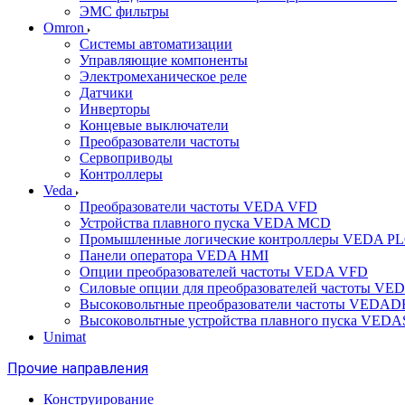
ЭМС фильтры
Omron
Системы автоматизации
Управляющие компоненты
Электромеханическое реле
Датчики
Инверторы
Концевые выключатели
Преобразователи частоты
Сервоприводы
Контроллеры
Veda
Преобразователи частоты VEDA VFD
Устройства плавного пуска VEDA MCD
Промышленные логические контроллеры VEDA P
Панели оператора VEDA HMI
Опции преобразователей частоты VEDA VFD
Силовые опции для преобразователей частоты VE
Высоковольтные преобразователи частоты VEDA
Высоковольтные устройства плавного пуска VED
Unimat
Прочие направления
Конструирование