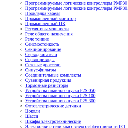
Программируемые логические контроллеры PMP30
Программируемые логические контроллеры PMP30
Прокладка кабеля
Промышленный монитор
Промышленный ПК
Регуляторы мощности
Реле общего назначения
Реле тонкие
Сейсмостойкость
Секционирование
Серводвигатели
Сервоприводы
Сетевые дроссели
Синус-фильтры
Соединительные комплекты
Сувенирная продукция
Тормозные резисторы
Устройства плавного пуска P2S 050
Устройства плавного пуска P2S 100
Устройства плавного пуска P2S 300
Фотоэлектрические датчики
Цоколи
Шасси
Шкафы электротехнические
Электродвигатели класс энергоэффективности IE1