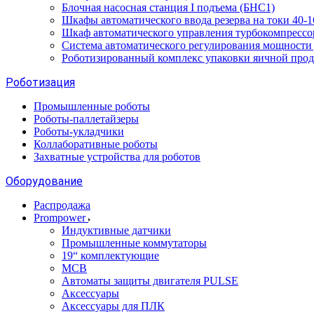
Блочная насосная станция I подъема (БНС1)
Шкафы автоматического ввода резерва на токи 40
Шкаф автоматического управления турбокомпрес
Система автоматического регулирования мощност
Роботизированный комплекс упаковки яичной про
Роботизация
Промышленные роботы
Роботы-паллетайзеры
Роботы-укладчики
Коллаборативные роботы
Захватные устройства для роботов
Оборудование
Распродажа
Prompower
Индуктивные датчики
Промышленные коммутаторы
19“ комплектующие
MCB
Автоматы защиты двигателя PULSE
Аксессуары
Аксессуары для ПЛК