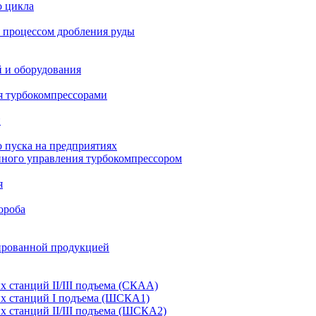
о цикла
 процессом дробления руды
й и оборудования
я турбокомпрессорами
и
 пуска на предприятиях
нного управления турбокомпрессором
я
ороба
ированной продукцией
станций II/III подъема (СКАА)
х станций I подъема (ШСКА1)
 станций II/III подъема (ШСКА2)