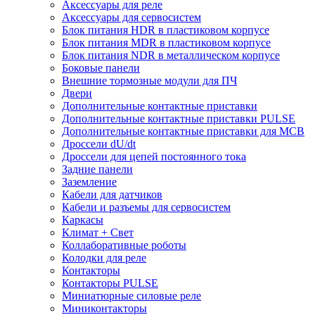
Аксессуары для реле
Аксессуары для сервосистем
Блок питания HDR в пластиковом корпусе
Блок питания MDR в пластиковом корпусе
Блок питания NDR в металлическом корпусе
Боковые панели
Внешние тормозные модули для ПЧ
Двери
Дополнительные контактные приставки
Дополнительные контактные приставки PULSE
Дополнительные контактные приставки для MCB
Дроссели dU/dt
Дроссели для цепей постоянного тока
Задние панели
Заземление
Кабели для датчиков
Кабели и разъемы для сервосистем
Каркасы
Климат + Свет
Коллаборативные роботы
Колодки для реле
Контакторы
Контакторы PULSE
Миниатюрные силовые реле
Миниконтакторы