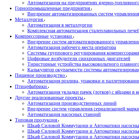
Автоматизация на предприятиях ядерно-топливног
Горнопромышленные предприятия
Внедрение автоматизированных систем управления
Металлургия
Автоматизация в металлургии
Комплексная автоматизация сталеплавильных пече
Компрессорные установки
Внедрение систем автоматизированного управлени
Автоматизация рабочего места оператора
Системы группового регулирования компрессорам
Цифровые возбудители синхронных двигателей
Тиристорные устройства высоковольтного плавного
Калькулятор окупаемости системы автоматизирова
Пищевое производство
Автоматизация розлива, упаковки и паллетировани
Птицефабрики
Автоматизация укладки пачек (лотков) с яйцами в к
Другие реализованные проекты
Автоматизация производственных линий
Внедрение систем управления сериализацией марк
Автоматизация насосных станций
Типовая продукция
Шкаф Силовой Коммутации и Автоматики насосных 
Шкаф Силовой Коммутации и Автоматики насосны
Шкаф Силовой Коммутации и Автоматики насосных