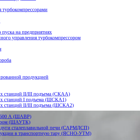
я турбокомпрессорами
и
 пуска на предприятиях
нного управления турбокомпрессором
я
ороба
ированной продукцией
станций II/III подъема (СКАА)
х станций I подъема (ШСКА1)
 станций II/III подъема (ШСКА2)
-1600 А (ШАВР)
сором (ШАУТК)
и дуги сталеплавильной печи (САРМДСП)
дукции в транспортную тару (ЯСНО-УТМ)