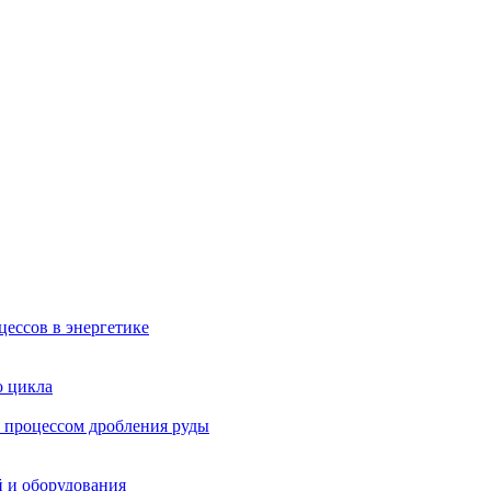
ессов в энергетике
о цикла
 процессом дробления руды
й и оборудования