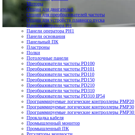
Моторы
Опции для двигателей
Опции для преобразователей частоты
Опции для устройств плавного пуска
Панели оператора PH
Панели оператора PH1
Панели основания
Панельный ПК
Пластроны
Полки
Потолочные панели
Преобразователи частоты PD100
Преобразователи частоты PD101
Преобразователи частоты PD110
Преобразователи частоты PD150
Преобразователи частоты PD210
Преобразователи частоты PD310
Преобразователи частоты PD310 IP54
Программируемые логические контроллеры PMP20
Программируемые логические контроллеры PMP30
Программируемые логические контроллеры PMP30
Прокладка кабеля
Промышленный монитор
Промышленный ПК
Регуляторы мощности