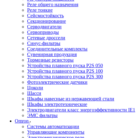
Реле общего назначения
Реле тонкие
Сейсмостойкость
Секционирование
Серводвигатели
Сервоприводы
Сетевые дроссели
Синус-фильтры
Соединительные комплекты
Сувенирная продукция
Тормозные резисторы
Устройства плавного пуска P2S 050
Устройства плавного пуска P2S 100
Устройства плавного пуска P2S 300
Фотоэлектрические датчики
Цоколи
Шасси
Шкафы навесные из нержавеющей стали
Шкафы электротехнические
Электродвигатели класс энергоэффективности IE1
ЭМС фильтры
Omron
Системы автоматизации
Управляющие компоненты
Электромеханическое реле