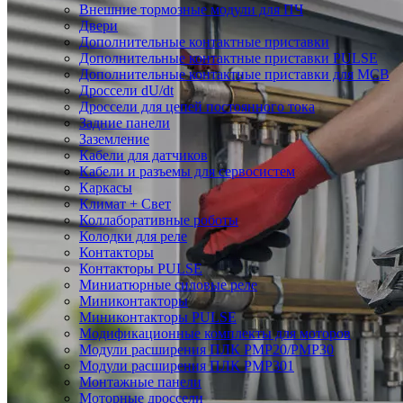
Внешние тормозные модули для ПЧ
Двери
Дополнительные контактные приставки
Дополнительные контактные приставки PULSE
Дополнительные контактные приставки для MCB
Дроссели dU/dt
Дроссели для цепей постоянного тока
Задние панели
Заземление
Кабели для датчиков
Кабели и разъемы для сервосистем
Каркасы
Климат + Свет
Коллаборативные роботы
Колодки для реле
Контакторы
Контакторы PULSE
Миниатюрные силовые реле
Миниконтакторы
Миниконтакторы PULSE
Модификационные комплекты для моторов
Модули расширения ПЛК PMP20/PMP30
Модули расширения ПЛК PMP301
Монтажные панели
Моторные дроссели