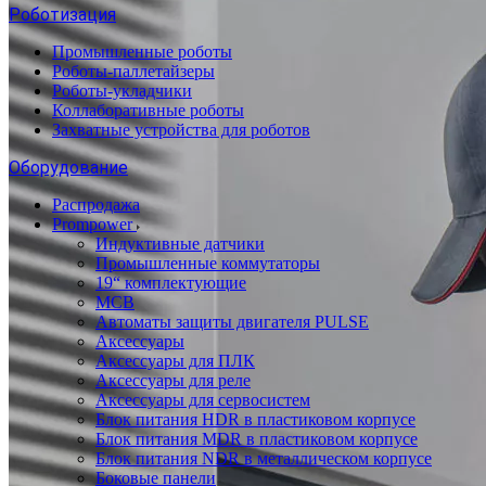
Роботизация
Промышленные роботы
Роботы-паллетайзеры
Роботы-укладчики
Коллаборативные роботы
Захватные устройства для роботов
Оборудование
Распродажа
Prompower
Индуктивные датчики
Промышленные коммутаторы
19“ комплектующие
MCB
Автоматы защиты двигателя PULSE
Аксессуары
Аксессуары для ПЛК
Аксессуары для реле
Аксессуары для сервосистем
Блок питания HDR в пластиковом корпусе
Блок питания MDR в пластиковом корпусе
Блок питания NDR в металлическом корпусе
Боковые панели