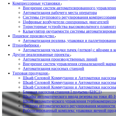
Компрессорные установки
Внедрение систем автоматизированного управлени
Автоматизация рабочего места оператора
Системы группового регулирования компрессорам
Цифровые возбудители синхронных двигателей
Тиристорные устройства высоковольтного плавного
Калькулятор окупаемости системы автоматизирова
Пищевое производство
Автоматизация розлива, упаковки и паллетировани
Птицефабрики
Автоматизация укладки пачек (лотков) с яйцами в к
Другие реализованные проекты
Автоматизация производственных линий
Внедрение систем управления сериализацией марк
Автоматизация насосных станций
Типовая продукция
Шкаф Силовой Коммутации и Автоматики насосных 
Шкаф Силовой Коммутации и Автоматики насосны
Шкаф Силовой Коммутации и Автоматики насосных
Блочная насосная станция I подъема (БНС1)
Шкафы автоматического ввода резерва на токи 40
Шкаф автоматического управления турбокомпрес
Система автоматического регулирования мощност
Роботизированный комплекс упаковки яичной про