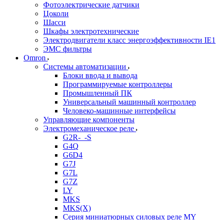
Фотоэлектрические датчики
Цоколи
Шасси
Шкафы электротехнические
Электродвигатели класс энергоэффективности IE1
ЭМС фильтры
Omron
Системы автоматизации
Блоки ввода и вывода
Программируемые контроллеры
Промышленный ПК
Универсальный машинный контроллер
Человеко-машинные интерфейсы
Управляющие компоненты
Электромеханическое реле
G2R-_-S
G4Q
G6D4
G7J
G7L
G7Z
LY
MKS
MKS(X)
Серия миниатюрных силовых реле MY