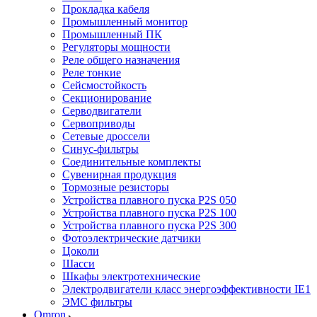
Прокладка кабеля
Промышленный монитор
Промышленный ПК
Регуляторы мощности
Реле общего назначения
Реле тонкие
Сейсмостойкость
Секционирование
Серводвигатели
Сервоприводы
Сетевые дроссели
Синус-фильтры
Соединительные комплекты
Сувенирная продукция
Тормозные резисторы
Устройства плавного пуска P2S 050
Устройства плавного пуска P2S 100
Устройства плавного пуска P2S 300
Фотоэлектрические датчики
Цоколи
Шасси
Шкафы электротехнические
Электродвигатели класс энергоэффективности IE1
ЭМС фильтры
Omron