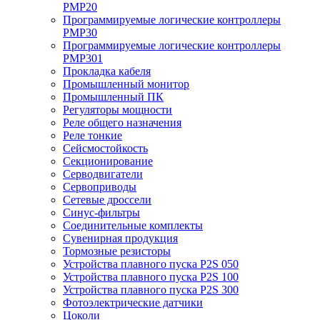
PMP20
Программируемые логические контроллеры
PMP30
Программируемые логические контроллеры
PMP301
Прокладка кабеля
Промышленный монитор
Промышленный ПК
Регуляторы мощности
Реле общего назначения
Реле тонкие
Сейсмостойкость
Секционирование
Серводвигатели
Сервоприводы
Сетевые дроссели
Синус-фильтры
Соединительные комплекты
Сувенирная продукция
Тормозные резисторы
Устройства плавного пуска P2S 050
Устройства плавного пуска P2S 100
Устройства плавного пуска P2S 300
Фотоэлектрические датчики
Цоколи