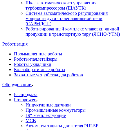
Шкаф автоматического управления
турбокомпрессором (ШАУТК)
Система автоматического регулирования
мощности дуги сталеплавильной печи
(САРМДСП)
Роботизированный комплекс упаковки яичной
продукции в транспортную тару (ЯСНО-УТМ)
Роботизация
Промышленные роботы
Роботы-паллетайзеры
Роботы-укладчики
Коллаборативные роботы
Захватные устройства для роботов
Оборудование
Распродажа
Prompower
Индуктивные датчики
Промышленные коммутаторы
19“ комплектующие
MCB
Автоматы защиты двигателя PULSE