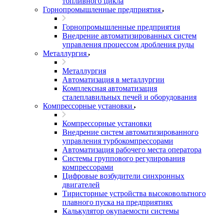
топливного цикла
Горнопромышленные предприятия
Горнопромышленные предприятия
Внедрение автоматизированных систем
управления процессом дробления руды
Металлургия
Металлургия
Автоматизация в металлургии
Комплексная автоматизация
сталеплавильных печей и оборудования
Компрессорные установки
Компрессорные установки
Внедрение систем автоматизированного
управления турбокомпрессорами
Автоматизация рабочего места оператора
Системы группового регулирования
компрессорами
Цифровые возбудители синхронных
двигателей
Тиристорные устройства высоковольтного
плавного пуска на предприятиях
Калькулятор окупаемости системы