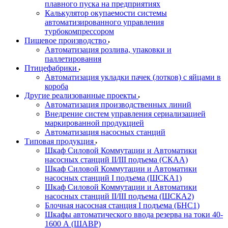
плавного пуска на предприятиях
Калькулятор окупаемости системы
автоматизированного управления
турбокомпрессором
Пищевое производство
Автоматизация розлива, упаковки и
паллетирования
Птицефабрики
Автоматизация укладки пачек (лотков) с яйцами в
короба
Другие реализованные проекты
Автоматизация производственных линий
Внедрение систем управления сериализацией
маркированной продукцией
Автоматизация насосных станций
Типовая продукция
Шкаф Силовой Коммутации и Автоматики
насосных станций II/III подъема (СКАА)
Шкаф Силовой Коммутации и Автоматики
насосных станций I подъема (ШСКА1)
Шкаф Силовой Коммутации и Автоматики
насосных станций II/III подъема (ШСКА2)
Блочная насосная станция I подъема (БНС1)
Шкафы автоматического ввода резерва на токи 40-
1600 А (ШАВР)