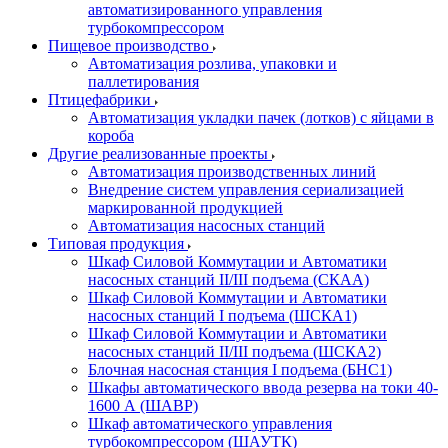
автоматизированного управления
турбокомпрессором
Пищевое производство
Автоматизация розлива, упаковки и
паллетирования
Птицефабрики
Автоматизация укладки пачек (лотков) с яйцами в
короба
Другие реализованные проекты
Автоматизация производственных линий
Внедрение систем управления сериализацией
маркированной продукцией
Автоматизация насосных станций
Типовая продукция
Шкаф Силовой Коммутации и Автоматики
насосных станций II/III подъема (СКАА)
Шкаф Силовой Коммутации и Автоматики
насосных станций I подъема (ШСКА1)
Шкаф Силовой Коммутации и Автоматики
насосных станций II/III подъема (ШСКА2)
Блочная насосная станция I подъема (БНС1)
Шкафы автоматического ввода резерва на токи 40-
1600 А (ШАВР)
Шкаф автоматического управления
турбокомпрессором (ШАУТК)