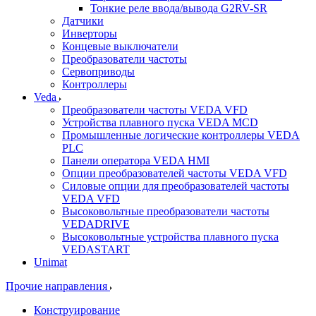
Тонкие реле ввода/вывода G2RV-SR
Датчики
Инверторы
Концевые выключатели
Преобразователи частоты
Сервоприводы
Контроллеры
Veda
Преобразователи частоты VEDA VFD
Устройства плавного пуска VEDA MCD
Промышленные логические контроллеры VEDA
PLC
Панели оператора VEDA HMI
Опции преобразователей частоты VEDA VFD
Силовые опции для преобразователей частоты
VEDA VFD
Высоковольтные преобразователи частоты
VEDADRIVE
Высоковольтные устройства плавного пуска
VEDASTART
Unimat
Прочие направления
Конструирование