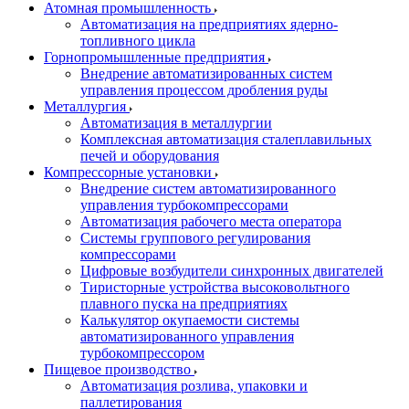
Атомная промышленность
Автоматизация на предприятиях ядерно-
топливного цикла
Горнопромышленные предприятия
Внедрение автоматизированных систем
управления процессом дробления руды
Металлургия
Автоматизация в металлургии
Комплексная автоматизация сталеплавильных
печей и оборудования
Компрессорные установки
Внедрение систем автоматизированного
управления турбокомпрессорами
Автоматизация рабочего места оператора
Системы группового регулирования
компрессорами
Цифровые возбудители синхронных двигателей
Тиристорные устройства высоковольтного
плавного пуска на предприятиях
Калькулятор окупаемости системы
автоматизированного управления
турбокомпрессором
Пищевое производство
Автоматизация розлива, упаковки и
паллетирования