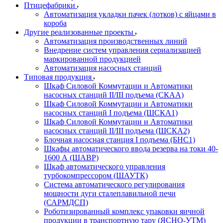
Птицефабрики
Автоматизация укладки пачек (лотков) с яйцами в
короба
Другие реализованные проекты
Автоматизация производственных линий
Внедрение систем управления сериализацией
маркированной продукцией
Автоматизация насосных станций
Типовая продукция
Шкаф Силовой Коммутации и Автоматики
насосных станций II/III подъема (СКАА)
Шкаф Силовой Коммутации и Автоматики
насосных станций I подъема (ШСКА1)
Шкаф Силовой Коммутации и Автоматики
насосных станций II/III подъема (ШСКА2)
Блочная насосная станция I подъема (БНС1)
Шкафы автоматического ввода резерва на токи 40-
1600 А (ШАВР)
Шкаф автоматического управления
турбокомпрессором (ШАУТК)
Система автоматического регулирования
мощности дуги сталеплавильной печи
(САРМДСП)
Роботизированный комплекс упаковки яичной
продукции в транспортную тару (ЯСНО-УТМ)