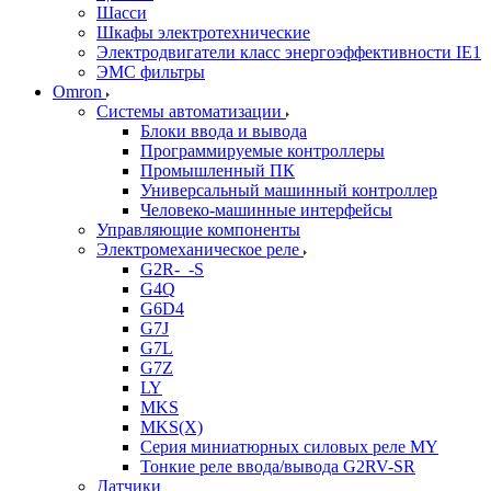
Шасси
Шкафы электротехнические
Электродвигатели класс энергоэффективности IE1
ЭМС фильтры
Omron
Системы автоматизации
Блоки ввода и вывода
Программируемые контроллеры
Промышленный ПК
Универсальный машинный контроллер
Человеко-машинные интерфейсы
Управляющие компоненты
Электромеханическое реле
G2R-_-S
G4Q
G6D4
G7J
G7L
G7Z
LY
MKS
MKS(X)
Серия миниатюрных силовых реле MY
Тонкие реле ввода/вывода G2RV-SR
Датчики