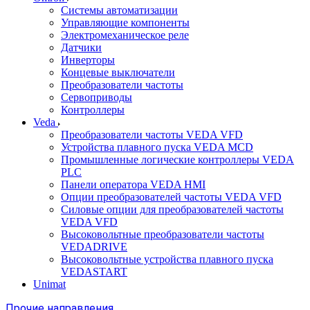
Системы автоматизации
Управляющие компоненты
Электромеханическое реле
Датчики
Инверторы
Концевые выключатели
Преобразователи частоты
Сервоприводы
Контроллеры
Veda
Преобразователи частоты VEDA VFD
Устройства плавного пуска VEDA MCD
Промышленные логические контроллеры VEDA
PLC
Панели оператора VEDA HMI
Опции преобразователей частоты VEDA VFD
Силовые опции для преобразователей частоты
VEDA VFD
Высоковольтные преобразователи частоты
VEDADRIVE
Высоковольтные устройства плавного пуска
VEDASTART
Unimat
Прочие направления