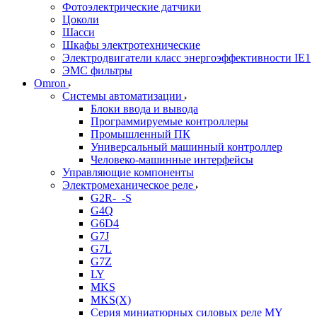
Фотоэлектрические датчики
Цоколи
Шасси
Шкафы электротехнические
Электродвигатели класс энергоэффективности IE1
ЭМС фильтры
Omron
Системы автоматизации
Блоки ввода и вывода
Программируемые контроллеры
Промышленный ПК
Универсальный машинный контроллер
Человеко-машинные интерфейсы
Управляющие компоненты
Электромеханическое реле
G2R-_-S
G4Q
G6D4
G7J
G7L
G7Z
LY
MKS
MKS(X)
Серия миниатюрных силовых реле MY