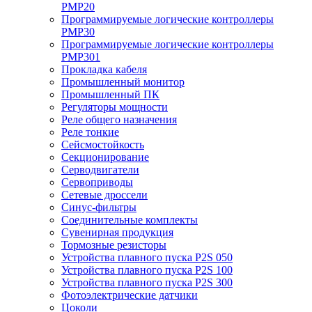
PMP20
Программируемые логические контроллеры
PMP30
Программируемые логические контроллеры
PMP301
Прокладка кабеля
Промышленный монитор
Промышленный ПК
Регуляторы мощности
Реле общего назначения
Реле тонкие
Сейсмостойкость
Секционирование
Серводвигатели
Сервоприводы
Сетевые дроссели
Синус-фильтры
Соединительные комплекты
Сувенирная продукция
Тормозные резисторы
Устройства плавного пуска P2S 050
Устройства плавного пуска P2S 100
Устройства плавного пуска P2S 300
Фотоэлектрические датчики
Цоколи