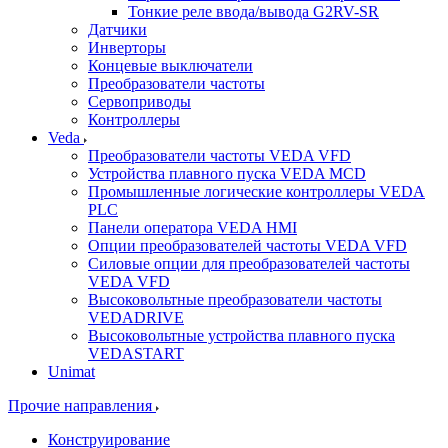
Тонкие реле ввода/вывода G2RV-SR
Датчики
Инверторы
Концевые выключатели
Преобразователи частоты
Сервоприводы
Контроллеры
Veda
Преобразователи частоты VEDA VFD
Устройства плавного пуска VEDA MCD
Промышленные логические контроллеры VEDA
PLC
Панели оператора VEDA HMI
Опции преобразователей частоты VEDA VFD
Силовые опции для преобразователей частоты
VEDA VFD
Высоковольтные преобразователи частоты
VEDADRIVE
Высоковольтные устройства плавного пуска
VEDASTART
Unimat
Прочие направления
Конструирование