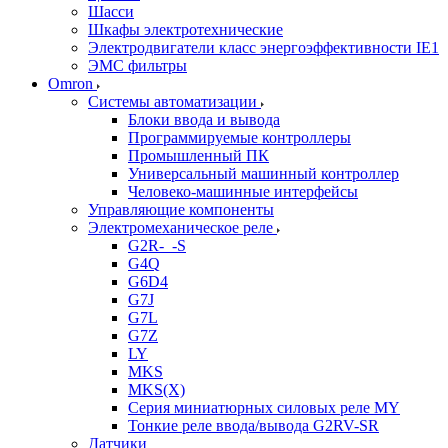
Шасси
Шкафы электротехнические
Электродвигатели класс энергоэффективности IE1
ЭМС фильтры
Omron
Системы автоматизации
Блоки ввода и вывода
Программируемые контроллеры
Промышленный ПК
Универсальный машинный контроллер
Человеко-машинные интерфейсы
Управляющие компоненты
Электромеханическое реле
G2R-_-S
G4Q
G6D4
G7J
G7L
G7Z
LY
MKS
MKS(X)
Серия миниатюрных силовых реле MY
Тонкие реле ввода/вывода G2RV-SR
Датчики