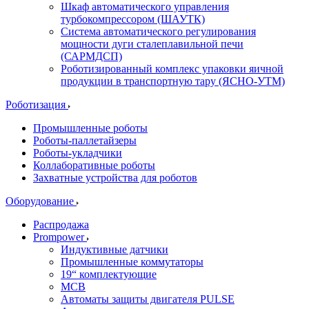
Шкаф автоматического управления
турбокомпрессором (ШАУТК)
Система автоматического регулирования
мощности дуги сталеплавильной печи
(САРМДСП)
Роботизированный комплекс упаковки яичной
продукции в транспортную тару (ЯСНО-УТМ)
Роботизация
Промышленные роботы
Роботы-паллетайзеры
Роботы-укладчики
Коллаборативные роботы
Захватные устройства для роботов
Оборудование
Распродажа
Prompower
Индуктивные датчики
Промышленные коммутаторы
19“ комплектующие
MCB
Автоматы защиты двигателя PULSE