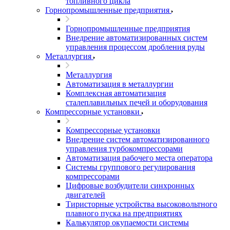
топливного цикла
Горнопромышленные предприятия
Горнопромышленные предприятия
Внедрение автоматизированных систем
управления процессом дробления руды
Металлургия
Металлургия
Автоматизация в металлургии
Комплексная автоматизация
сталеплавильных печей и оборудования
Компрессорные установки
Компрессорные установки
Внедрение систем автоматизированного
управления турбокомпрессорами
Автоматизация рабочего места оператора
Системы группового регулирования
компрессорами
Цифровые возбудители синхронных
двигателей
Тиристорные устройства высоковольтного
плавного пуска на предприятиях
Калькулятор окупаемости системы