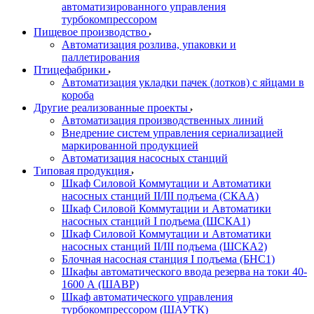
автоматизированного управления
турбокомпрессором
Пищевое производство
Автоматизация розлива, упаковки и
паллетирования
Птицефабрики
Автоматизация укладки пачек (лотков) с яйцами в
короба
Другие реализованные проекты
Автоматизация производственных линий
Внедрение систем управления сериализацией
маркированной продукцией
Автоматизация насосных станций
Типовая продукция
Шкаф Силовой Коммутации и Автоматики
насосных станций II/III подъема (СКАА)
Шкаф Силовой Коммутации и Автоматики
насосных станций I подъема (ШСКА1)
Шкаф Силовой Коммутации и Автоматики
насосных станций II/III подъема (ШСКА2)
Блочная насосная станция I подъема (БНС1)
Шкафы автоматического ввода резерва на токи 40-
1600 А (ШАВР)
Шкаф автоматического управления
турбокомпрессором (ШАУТК)