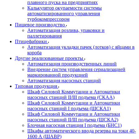
плавного пуска на предприятиях
Калькулятор окупаемости системы
автоматизированного управления
турбокомпрессором
Пищевое производство
Автоматизация розлива, упаковки и
паллетирования
Птицефабрики
Автоматизация укладки пачек (лотков) с яйцами в
короба
Другие реализованные проекты
Автоматизация производственных линий
Внедрение систем управления сериализацией
маркированной продукцией
Автоматизация насосных станций
Типовая продукция
Шкаф Силовой Коммутации и Автоматики
насосных станций II/III подъема (СКАА)
Шкаф Силовой Коммутации и Автоматики
насосных станций I подъема (ШСКА1)
Шкаф Силовой Коммутации и Автоматики
насосных станций II/III подъема (ШСКА2)
Блочная насосная станция I подъема (БНС1)
Шкафы автоматического ввода резерва на токи 40-
1600 А (ШАВР)