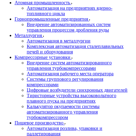
Атомная промышленность
Автоматизация на предприятиях ядерно-
топливного цикла
Горнопромышленные предприятия
Внедрение автоматизированных систем
управления процессом дробления руды
Металлургия
Автоматизация в металлургии
Комплексная автоматизация сталеплавильных
печей и оборудования
Компрессорные установки
Внедрение систем автоматизированного
управления турбокомпрессорами
Автоматизация рабочего места оператора
Системы группового регулирования
компрессорами
Цифровые возбудители синхронных двигателей
Тиристорные устройства высоковольтного
плавного пуска на предприятиях
Калькулятор окупаемости системы
автоматизированного управления
турбокомпрессором
Пищевое производство
Автоматизация розлива, упаковки и
паллетирования