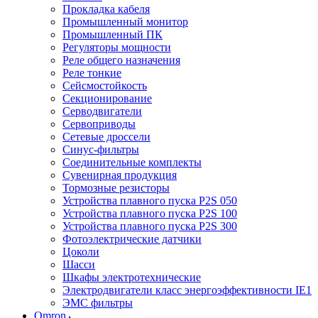
Прокладка кабеля
Промышленный монитор
Промышленный ПК
Регуляторы мощности
Реле общего назначения
Реле тонкие
Сейсмостойкость
Секционирование
Серводвигатели
Сервоприводы
Сетевые дроссели
Синус-фильтры
Соединительные комплекты
Сувенирная продукция
Тормозные резисторы
Устройства плавного пуска P2S 050
Устройства плавного пуска P2S 100
Устройства плавного пуска P2S 300
Фотоэлектрические датчики
Цоколи
Шасси
Шкафы электротехнические
Электродвигатели класс энергоэффективности IE1
ЭМС фильтры
Omron