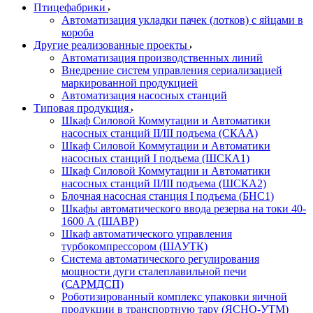
Птицефабрики
Автоматизация укладки пачек (лотков) с яйцами в
короба
Другие реализованные проекты
Автоматизация производственных линий
Внедрение систем управления сериализацией
маркированной продукцией
Автоматизация насосных станций
Типовая продукция
Шкаф Силовой Коммутации и Автоматики
насосных станций II/III подъема (СКАА)
Шкаф Силовой Коммутации и Автоматики
насосных станций I подъема (ШСКА1)
Шкаф Силовой Коммутации и Автоматики
насосных станций II/III подъема (ШСКА2)
Блочная насосная станция I подъема (БНС1)
Шкафы автоматического ввода резерва на токи 40-
1600 А (ШАВР)
Шкаф автоматического управления
турбокомпрессором (ШАУТК)
Система автоматического регулирования
мощности дуги сталеплавильной печи
(САРМДСП)
Роботизированный комплекс упаковки яичной
продукции в транспортную тару (ЯСНО-УТМ)