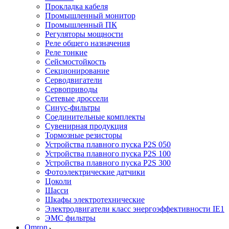
Прокладка кабеля
Промышленный монитор
Промышленный ПК
Регуляторы мощности
Реле общего назначения
Реле тонкие
Сейсмостойкость
Секционирование
Серводвигатели
Сервоприводы
Сетевые дроссели
Синус-фильтры
Соединительные комплекты
Сувенирная продукция
Тормозные резисторы
Устройства плавного пуска P2S 050
Устройства плавного пуска P2S 100
Устройства плавного пуска P2S 300
Фотоэлектрические датчики
Цоколи
Шасси
Шкафы электротехнические
Электродвигатели класс энергоэффективности IE1
ЭМС фильтры
Omron