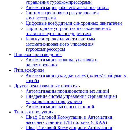
управления турбокомпрессорами
Автоматизация рабочего места оператора
Системы группового регулирования
компрессорами
Цифровые возбудители синхронных двигателей
Тиристорные устройства высоковольтного
плавного пуска на предприятиях
Калькулятор окупаемости системы
автоматизированного управления
турбокомпрессором
Пищевое производство
Автоматизация розлива, упаковки и
паллетирования
Птицефабрики
Автоматизация укладки пачек (лотков) с яйцами в
короба
Другие реализованные проекты
Автоматизация производственных линий
Внедрение систем управления сериализацией
маркированной продукцией
Автоматизация насосных станций
Типовая продукция
Шкаф Силовой Коммутации и Автоматики
насосных станций II/III подъема (СКАА)
Шкаф Силовой Коммутации и Автоматики