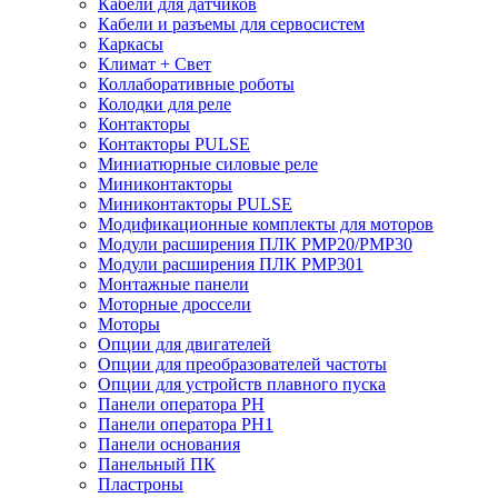
Кабели для датчиков
Кабели и разъемы для сервосистем
Каркасы
Климат + Свет
Коллаборативные роботы
Колодки для реле
Контакторы
Контакторы PULSE
Миниатюрные силовые реле
Миниконтакторы
Миниконтакторы PULSE
Модификационные комплекты для моторов
Модули расширения ПЛК PMP20/PMP30
Модули расширения ПЛК PMP301
Монтажные панели
Моторные дроссели
Моторы
Опции для двигателей
Опции для преобразователей частоты
Опции для устройств плавного пуска
Панели оператора PH
Панели оператора PH1
Панели основания
Панельный ПК
Пластроны