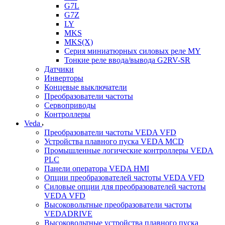
G7L
G7Z
LY
MKS
MKS(X)
Серия миниатюрных силовых реле MY
Тонкие реле ввода/вывода G2RV-SR
Датчики
Инверторы
Концевые выключатели
Преобразователи частоты
Сервоприводы
Контроллеры
Veda
Преобразователи частоты VEDA VFD
Устройства плавного пуска VEDA MCD
Промышленные логические контроллеры VEDA
PLC
Панели оператора VEDA HMI
Опции преобразователей частоты VEDA VFD
Силовые опции для преобразователей частоты
VEDA VFD
Высоковольтные преобразователи частоты
VEDADRIVE
Высоковольтные устройства плавного пуска