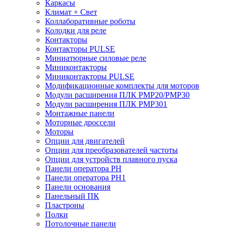
Каркасы
Климат + Свет
Коллаборативные роботы
Колодки для реле
Контакторы
Контакторы PULSE
Миниатюрные силовые реле
Миниконтакторы
Миниконтакторы PULSE
Модификационные комплекты для моторов
Модули расширения ПЛК PMP20/PMP30
Модули расширения ПЛК PMP301
Монтажные панели
Моторные дроссели
Моторы
Опции для двигателей
Опции для преобразователей частоты
Опции для устройств плавного пуска
Панели оператора PH
Панели оператора PH1
Панели основания
Панельный ПК
Пластроны
Полки
Потолочные панели