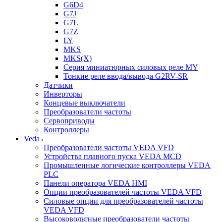
G6D4
G7J
G7L
G7Z
LY
MKS
MKS(X)
Серия миниатюрных силовых реле MY
Тонкие реле ввода/вывода G2RV-SR
Датчики
Инверторы
Концевые выключатели
Преобразователи частоты
Сервоприводы
Контроллеры
Veda
Преобразователи частоты VEDA VFD
Устройства плавного пуска VEDA MCD
Промышленные логические контроллеры VEDA
PLC
Панели оператора VEDA HMI
Опции преобразователей частоты VEDA VFD
Силовые опции для преобразователей частоты
VEDA VFD
Высоковольтные преобразователи частоты