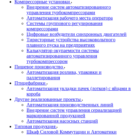
Компрессорные установки
Внедрение систем автоматизированного
управления турбокомпрессорами
Автоматизация рабочего места оператора
Системы группового регулирования
компрессорами
Цифровые возбудители синхронных двигателей
Тиристорные устройства высоковольтного
плавного пуска на предприятиях
Калькулятор окупаемости системы
автоматизированного управления
турбокомпрессором
Пищевое производство
Автоматизация розлива, упаковки и
паллетирования
Птицефабрики
Автоматизация укладки пачек (лотков) с яйцами в
короба
Другие реализованные проекты
Автоматизация производственных линий
Внедрение систем управления сериализацией
маркированной продукцией
Автоматизация насосных станций
Типовая продукция
Шкаф Силовой Коммутации и Автоматики