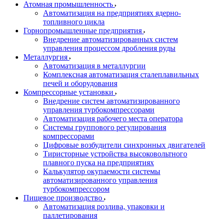
Атомная промышленность
Автоматизация на предприятиях ядерно-
топливного цикла
Горнопромышленные предприятия
Внедрение автоматизированных систем
управления процессом дробления руды
Металлургия
Автоматизация в металлургии
Комплексная автоматизация сталеплавильных
печей и оборудования
Компрессорные установки
Внедрение систем автоматизированного
управления турбокомпрессорами
Автоматизация рабочего места оператора
Системы группового регулирования
компрессорами
Цифровые возбудители синхронных двигателей
Тиристорные устройства высоковольтного
плавного пуска на предприятиях
Калькулятор окупаемости системы
автоматизированного управления
турбокомпрессором
Пищевое производство
Автоматизация розлива, упаковки и
паллетирования