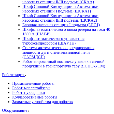
насосных станций II/III подъема (СКАА)
Шкаф Силовой Коммутации и Автоматики
насосных станций I подъема (ШСКА1)
Шкаф Силовой Коммутации и Автоматики
насосных станций II/III подъема (ШСКА2)
Блочная насосная станция I подъема (БНС1)
Шкафы автоматического ввода резерва на токи 40-
1600 А (ШАВР)
Шкаф автоматического управления
турбокомпрессором (ШАУТК)
Система автоматического регулирования
мощности дуги сталеплавильной печи
(САРМДСП)
Роботизированный комплекс упаковки яичной
продукции в транспортную тару (ЯСНО-УТМ)
Роботизация
Промышленные роботы
Роботы-паллетайзеры
Роботы-укладчики
Коллаборативные роботы
Захватные устройства для роботов
Оборудование