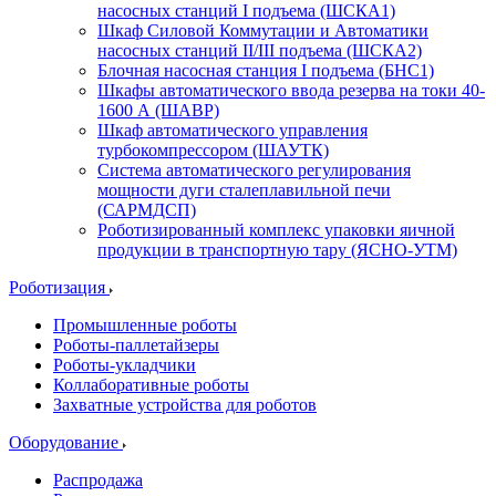
насосных станций I подъема (ШСКА1)
Шкаф Силовой Коммутации и Автоматики
насосных станций II/III подъема (ШСКА2)
Блочная насосная станция I подъема (БНС1)
Шкафы автоматического ввода резерва на токи 40-
1600 А (ШАВР)
Шкаф автоматического управления
турбокомпрессором (ШАУТК)
Система автоматического регулирования
мощности дуги сталеплавильной печи
(САРМДСП)
Роботизированный комплекс упаковки яичной
продукции в транспортную тару (ЯСНО-УТМ)
Роботизация
Промышленные роботы
Роботы-паллетайзеры
Роботы-укладчики
Коллаборативные роботы
Захватные устройства для роботов
Оборудование
Распродажа