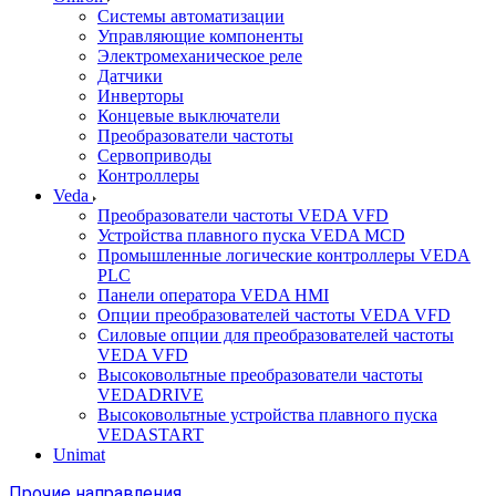
Системы автоматизации
Управляющие компоненты
Электромеханическое реле
Датчики
Инверторы
Концевые выключатели
Преобразователи частоты
Сервоприводы
Контроллеры
Veda
Преобразователи частоты VEDA VFD
Устройства плавного пуска VEDA MCD
Промышленные логические контроллеры VEDA
PLC
Панели оператора VEDA HMI
Опции преобразователей частоты VEDA VFD
Силовые опции для преобразователей частоты
VEDA VFD
Высоковольтные преобразователи частоты
VEDADRIVE
Высоковольтные устройства плавного пуска
VEDASTART
Unimat
Прочие направления