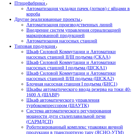
Птицефабрики
Автоматизация укладки пачек (лотков) с яйцами в
короба
Другие реализованные проекты
Автоматизация производственных линий
Внедрение систем управления сериализацией
маркированной продукцией
Автоматизация насосных станций
Типовая продукция
Шкаф Силовой Коммутации и Автоматики
насосных станций II/III подъема (СКАА)
Шкаф Силовой Коммутации и Автоматики
насосных станций I подъема (ШСКА1)
Шкаф Силовой Коммутации и Автоматики
насосных станций II/III подъема (ШСКА2)
Блочная насосная станция I подъема (БНС1)
Шкафы автоматического ввода резерва на токи 40-
1600 А (ШАВР)
Шкаф автоматического управления
турбокомпрессором (ШАУТК)
Система автоматического регулирования
мощности дуги сталеплавильной печи
(САРМДСП)
Роботизированный комплекс упаковки яичной
продукции в транспортную тару (ЯСНО-УТМ)