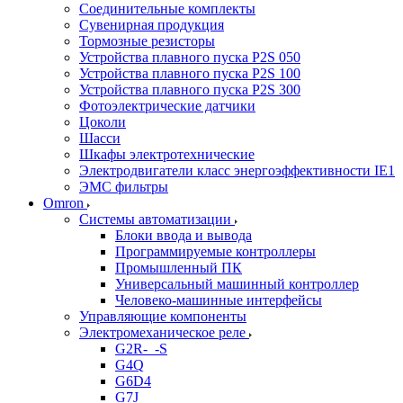
Соединительные комплекты
Сувенирная продукция
Тормозные резисторы
Устройства плавного пуска P2S 050
Устройства плавного пуска P2S 100
Устройства плавного пуска P2S 300
Фотоэлектрические датчики
Цоколи
Шасси
Шкафы электротехнические
Электродвигатели класс энергоэффективности IE1
ЭМС фильтры
Omron
Системы автоматизации
Блоки ввода и вывода
Программируемые контроллеры
Промышленный ПК
Универсальный машинный контроллер
Человеко-машинные интерфейсы
Управляющие компоненты
Электромеханическое реле
G2R-_-S
G4Q
G6D4
G7J