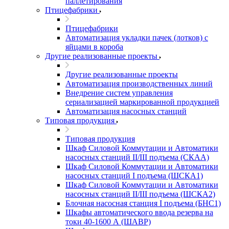
паллетирования
Птицефабрики
Птицефабрики
Автоматизация укладки пачек (лотков) с
яйцами в короба
Другие реализованные проекты
Другие реализованные проекты
Автоматизация производственных линий
Внедрение систем управления
сериализацией маркированной продукцией
Автоматизация насосных станций
Типовая продукция
Типовая продукция
Шкаф Силовой Коммутации и Автоматики
насосных станций II/III подъема (СКАА)
Шкаф Силовой Коммутации и Автоматики
насосных станций I подъема (ШСКА1)
Шкаф Силовой Коммутации и Автоматики
насосных станций II/III подъема (ШСКА2)
Блочная насосная станция I подъема (БНС1)
Шкафы автоматического ввода резерва на
токи 40-1600 А (ШАВР)