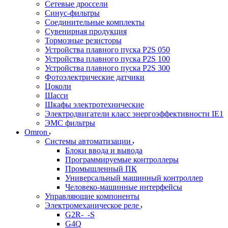
Сетевые дроссели
Синус-фильтры
Соединительные комплекты
Сувенирная продукция
Тормозные резисторы
Устройства плавного пуска P2S 050
Устройства плавного пуска P2S 100
Устройства плавного пуска P2S 300
Фотоэлектрические датчики
Цоколи
Шасси
Шкафы электротехнические
Электродвигатели класс энергоэффективности IE1
ЭМС фильтры
Omron
Системы автоматизации
Блоки ввода и вывода
Программируемые контроллеры
Промышленный ПК
Универсальный машинный контроллер
Человеко-машинные интерфейсы
Управляющие компоненты
Электромеханическое реле
G2R-_-S
G4Q