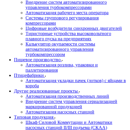
Внедрение систем автоматизированного
управления турбокомпрессорами
Автоматизация рабочего места оператора
Системы группового регулирования
компрессорами
Цифровые возбудители синхронных двигателей
Тиристорные устройства высоковольтного
плавного пуска на предприятиях
Калькулятор окупаемости системы
автоматизированного управления
турбокомпрессором
Пищевое производство
Автоматизация розлива, упаковки и
паллетирования
Птицефабрики
Автоматизация укладки пачек (лотков) с яйцами в
короба
Другие реализованные проекты
Автоматизация производственных линий
Внедрение систем управления сериализацией
маркированной продукцией
Автоматизация насосных станций
Типовая продукция
Шкаф Силовой Коммутации и Автоматики
насосных станций II/III подъема (СКАА)