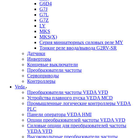
G6D4
G7J
G7L
G7Z
LY
MKS
MKS(X)
Серия миниатюрных силовых реле MY
Тонкие реле ввода/вывода G2RV-SR
Датчики
Инверторы
Концевые выключатели
Преобразователи частоты
Сервоприводы
Контроллеры
Veda
Преобразователи частоты VEDA VFD
Устройства плавного пуска VEDA MCD
Промышленные логические контроллеры VEDA
PLC
Панели оператора VEDA HMI
Опции преобразователей частоты VEDA VFD
Силовые опции для преобразователей частоты
VEDA VFD
Высоковольтные преобразователи частоты