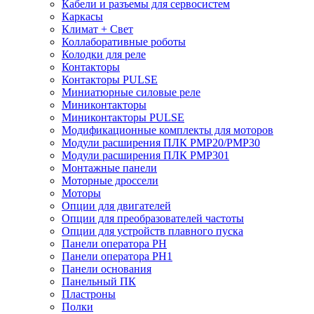
Кабели и разъемы для сервосистем
Каркасы
Климат + Свет
Коллаборативные роботы
Колодки для реле
Контакторы
Контакторы PULSE
Миниатюрные силовые реле
Миниконтакторы
Миниконтакторы PULSE
Модификационные комплекты для моторов
Модули расширения ПЛК PMP20/PMP30
Модули расширения ПЛК PMP301
Монтажные панели
Моторные дроссели
Моторы
Опции для двигателей
Опции для преобразователей частоты
Опции для устройств плавного пуска
Панели оператора PH
Панели оператора PH1
Панели основания
Панельный ПК
Пластроны
Полки