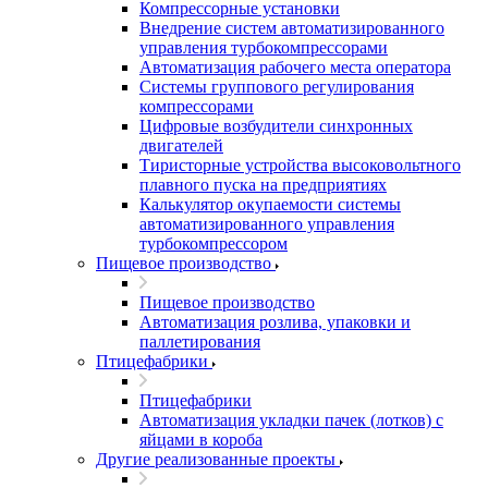
Компрессорные установки
Внедрение систем автоматизированного
управления турбокомпрессорами
Автоматизация рабочего места оператора
Системы группового регулирования
компрессорами
Цифровые возбудители синхронных
двигателей
Тиристорные устройства высоковольтного
плавного пуска на предприятиях
Калькулятор окупаемости системы
автоматизированного управления
турбокомпрессором
Пищевое производство
Пищевое производство
Автоматизация розлива, упаковки и
паллетирования
Птицефабрики
Птицефабрики
Автоматизация укладки пачек (лотков) с
яйцами в короба
Другие реализованные проекты