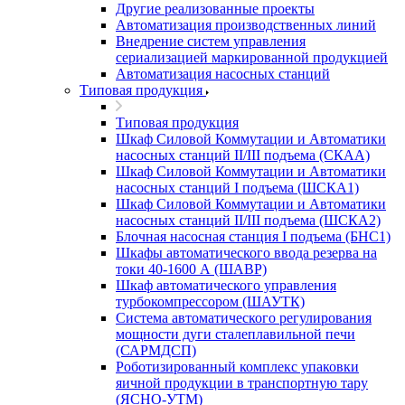
Другие реализованные проекты
Автоматизация производственных линий
Внедрение систем управления
сериализацией маркированной продукцией
Автоматизация насосных станций
Типовая продукция
Типовая продукция
Шкаф Силовой Коммутации и Автоматики
насосных станций II/III подъема (СКАА)
Шкаф Силовой Коммутации и Автоматики
насосных станций I подъема (ШСКА1)
Шкаф Силовой Коммутации и Автоматики
насосных станций II/III подъема (ШСКА2)
Блочная насосная станция I подъема (БНС1)
Шкафы автоматического ввода резерва на
токи 40-1600 А (ШАВР)
Шкаф автоматического управления
турбокомпрессором (ШАУТК)
Система автоматического регулирования
мощности дуги сталеплавильной печи
(САРМДСП)
Роботизированный комплекс упаковки
яичной продукции в транспортную тару
(ЯСНО-УТМ)