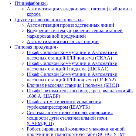
Птицефабрики
Автоматизация укладки пачек (лотков) с яйцами в
короба
Другие реализованные проекты
Автоматизация производственных линий
Внедрение систем управления сериализацией
маркированной продукцией
Автоматизация насосных станций
Типовая продукция
Шкаф Силовой Коммутации и Автоматики
насосных станций II/III подъема (СКАА)
Шкаф Силовой Коммутации и Автоматики
насосных станций I подъема (ШСКА1)
Шкаф Силовой Коммутации и Автоматики
насосных станций II/III подъема (ШСКА2)
Блочная насосная станция I подъема (БНС1)
Шкафы автоматического ввода резерва на токи 40-
1600 А (ШАВР)
Шкаф автоматического управления
турбокомпрессором (ШАУТК)
Система автоматического регулирования
мощности дуги сталеплавильной печи
(САРМДСП)
Роботизированный комплекс упаковки яичной
продукции в транспортную тару (ЯСНО-УТМ)