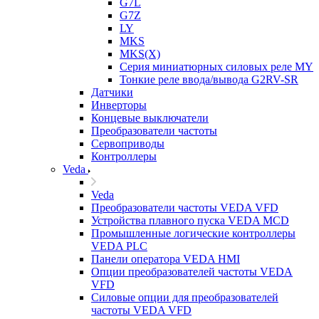
G7L
G7Z
LY
MKS
MKS(X)
Серия миниатюрных силовых реле MY
Тонкие реле ввода/вывода G2RV-SR
Датчики
Инверторы
Концевые выключатели
Преобразователи частоты
Сервоприводы
Контроллеры
Veda
Veda
Преобразователи частоты VEDA VFD
Устройства плавного пуска VEDA MCD
Промышленные логические контроллеры
VEDA PLC
Панели оператора VEDA HMI
Опции преобразователей частоты VEDA
VFD
Силовые опции для преобразователей
частоты VEDA VFD