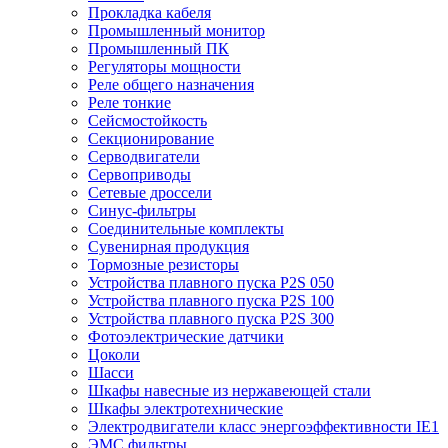
Прокладка кабеля
Промышленный монитор
Промышленный ПК
Регуляторы мощности
Реле общего назначения
Реле тонкие
Сейсмостойкость
Секционирование
Серводвигатели
Сервоприводы
Сетевые дроссели
Синус-фильтры
Соединительные комплекты
Сувенирная продукция
Тормозные резисторы
Устройства плавного пуска P2S 050
Устройства плавного пуска P2S 100
Устройства плавного пуска P2S 300
Фотоэлектрические датчики
Цоколи
Шасси
Шкафы навесные из нержавеющей стали
Шкафы электротехнические
Электродвигатели класс энергоэффективности IE1
ЭМС фильтры