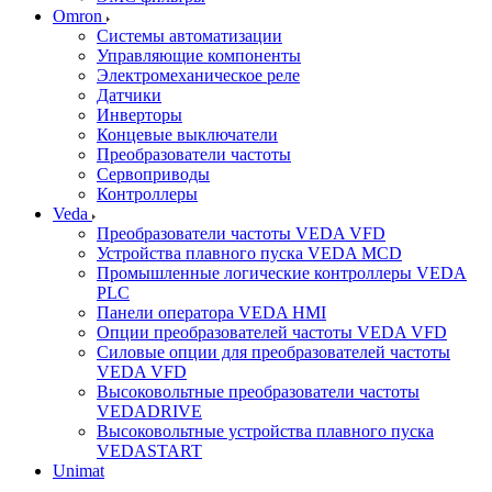
Omron
Системы автоматизации
Управляющие компоненты
Электромеханическое реле
Датчики
Инверторы
Концевые выключатели
Преобразователи частоты
Сервоприводы
Контроллеры
Veda
Преобразователи частоты VEDA VFD
Устройства плавного пуска VEDA MCD
Промышленные логические контроллеры VEDA
PLC
Панели оператора VEDA HMI
Опции преобразователей частоты VEDA VFD
Силовые опции для преобразователей частоты
VEDA VFD
Высоковольтные преобразователи частоты
VEDADRIVE
Высоковольтные устройства плавного пуска
VEDASTART
Unimat