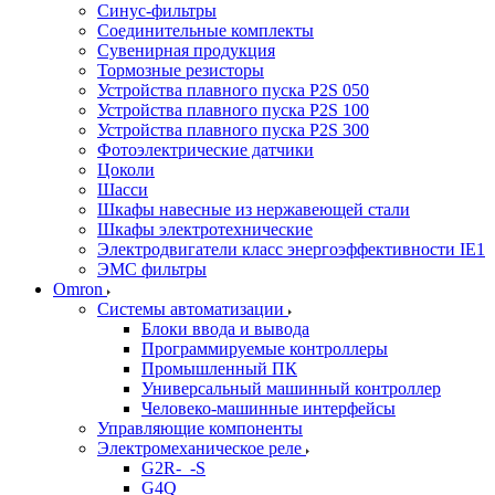
Синус-фильтры
Соединительные комплекты
Сувенирная продукция
Тормозные резисторы
Устройства плавного пуска P2S 050
Устройства плавного пуска P2S 100
Устройства плавного пуска P2S 300
Фотоэлектрические датчики
Цоколи
Шасси
Шкафы навесные из нержавеющей стали
Шкафы электротехнические
Электродвигатели класс энергоэффективности IE1
ЭМС фильтры
Omron
Системы автоматизации
Блоки ввода и вывода
Программируемые контроллеры
Промышленный ПК
Универсальный машинный контроллер
Человеко-машинные интерфейсы
Управляющие компоненты
Электромеханическое реле
G2R-_-S
G4Q