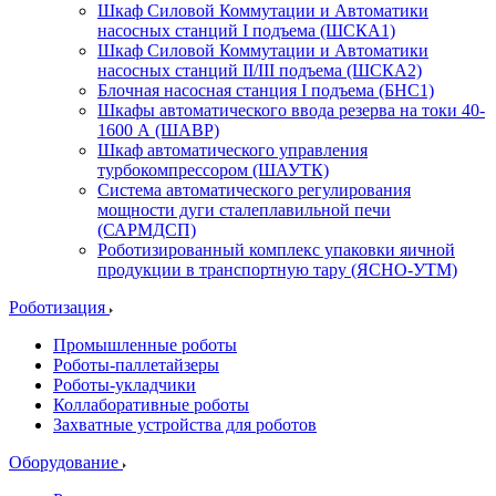
Шкаф Силовой Коммутации и Автоматики
насосных станций I подъема (ШСКА1)
Шкаф Силовой Коммутации и Автоматики
насосных станций II/III подъема (ШСКА2)
Блочная насосная станция I подъема (БНС1)
Шкафы автоматического ввода резерва на токи 40-
1600 А (ШАВР)
Шкаф автоматического управления
турбокомпрессором (ШАУТК)
Система автоматического регулирования
мощности дуги сталеплавильной печи
(САРМДСП)
Роботизированный комплекс упаковки яичной
продукции в транспортную тару (ЯСНО-УТМ)
Роботизация
Промышленные роботы
Роботы-паллетайзеры
Роботы-укладчики
Коллаборативные роботы
Захватные устройства для роботов
Оборудование