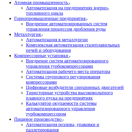
Атомная промышленность
Автоматизация на предприятиях ядерно-
топливного цикла
Горнопромышленные предприятия
Внедрение автоматизированных систем
управления процессом дробления руды
Металлургия
Автоматизация в металлургии
Комплексная автоматизация сталеплавильных
печей и оборудования
Компрессорные установки
Внедрение систем автоматизированного
управления турбокомпрессорами
Автоматизация рабочего места оператора
Системы группового регулирования
компрессорами
Цифровые возбудители синхронных двигателей
Тиристорные устройства высоковольтного
плавного пуска на предприятиях
Калькулятор окупаемости системы
автоматизированного управления
турбокомпрессором
Пищевое производство
Автоматизация розлива, упаковки и
паллетирования