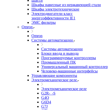
Шасси
Шкафы навесные из нержавеющей стали
Шкафы электротехнические
Электродвигатели класс
энергоэффективности IE1
ЭМС фильтры
Omron
Omron
Системы автоматизации
Системы автоматизации
Блоки ввода и вывода
Программируемые контроллеры
Промышленный ПК
Универсальный машинный контроллер
Человеко-машинные интерфейсы
Управляющие компоненты
Электромеханическое реле
Электромеханическое реле
G2R-_-S
G4Q
G6D4
G7J