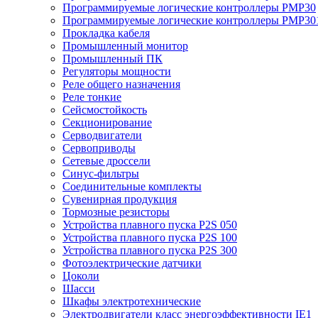
Программируемые логические контроллеры PMP30
Программируемые логические контроллеры PMP30
Прокладка кабеля
Промышленный монитор
Промышленный ПК
Регуляторы мощности
Реле общего назначения
Реле тонкие
Сейсмостойкость
Секционирование
Серводвигатели
Сервоприводы
Сетевые дроссели
Синус-фильтры
Соединительные комплекты
Сувенирная продукция
Тормозные резисторы
Устройства плавного пуска P2S 050
Устройства плавного пуска P2S 100
Устройства плавного пуска P2S 300
Фотоэлектрические датчики
Цоколи
Шасси
Шкафы электротехнические
Электродвигатели класс энергоэффективности IE1