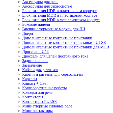
Аксессуары для реле
Аксессуары для сервосистем
Блок питания HDR в пластиковом корпусе
Блок питания MDR в пластиковом корпусе
Блок питания NDR в металлическом корпусе
Боковые панели
Внешние тормозные модули для ПЧ
Двери
Дополнительные контактные приставки
Дополнительные контактные приставки PULSE
Дополнительные контактные приставки для MCB
Дроссели dU/dt
Дроссели для цепей постоянного тока
Задние панели
Заземление
Кабели для датчиков
Кабели и разъемы для сервосистем
Каркасы
Климат + Свет
Коллаборативные роботы
Колодки для реле
Контакторы
Контакторы PULSE
Миниатюрные силовые реле
Миниконтакторы