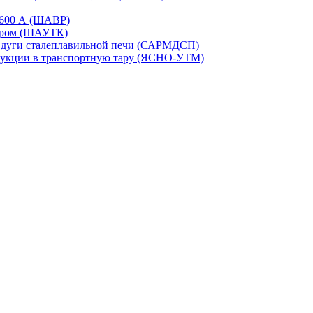
-1600 А (ШАВР)
сором (ШАУТК)
и дуги сталеплавильной печи (САРМДСП)
дукции в транспортную тару (ЯСНО-УТМ)