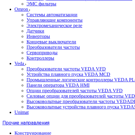
ЭМС фильтры
Omron
Системы автоматизации
Управляющие компоненты
Электромеханическое реле
Датчики
Инверторы
Концевые выключатели
Преобразователи частоты
Сервоприводы
Контроллеры
Veda
Преобразователи частоты VEDA VFD
Устройства плавного пуска VEDA MCD
Промышленные логические контроллеры VEDA P
Панели оператора VEDA HMI
Опции преобразователей частоты VEDA VFD
Силовые опции для преобразователей частоты VE
Высоковольтные преобразователи частоты VEDA
Высоковольтные устройства плавного пуска VED
Unimat
Прочие направления
Конструирование