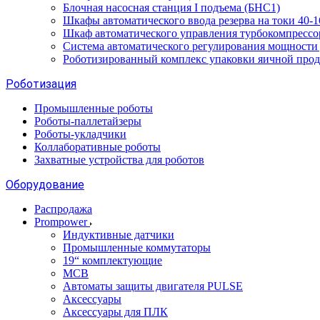
Блочная насосная станция I подъема (БНС1)
Шкафы автоматического ввода резерва на токи 40
Шкаф автоматического управления турбокомпрес
Система автоматического регулирования мощност
Роботизированный комплекс упаковки яичной про
Роботизация
Промышленные роботы
Роботы-паллетайзеры
Роботы-укладчики
Коллаборативные роботы
Захватные устройства для роботов
Оборудование
Распродажа
Prompower
Индуктивные датчики
Промышленные коммутаторы
19“ комплектующие
MCB
Автоматы защиты двигателя PULSE
Аксессуары
Аксессуары для ПЛК