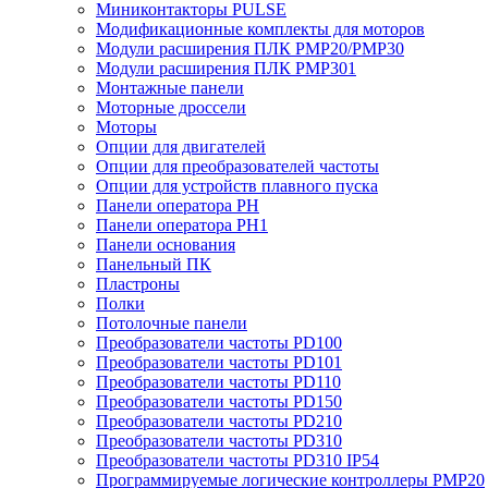
Миниконтакторы PULSE
Модификационные комплекты для моторов
Модули расширения ПЛК PMP20/PMP30
Модули расширения ПЛК PMP301
Монтажные панели
Моторные дроссели
Моторы
Опции для двигателей
Опции для преобразователей частоты
Опции для устройств плавного пуска
Панели оператора PH
Панели оператора PH1
Панели основания
Панельный ПК
Пластроны
Полки
Потолочные панели
Преобразователи частоты PD100
Преобразователи частоты PD101
Преобразователи частоты PD110
Преобразователи частоты PD150
Преобразователи частоты PD210
Преобразователи частоты PD310
Преобразователи частоты PD310 IP54
Программируемые логические контроллеры PMP20