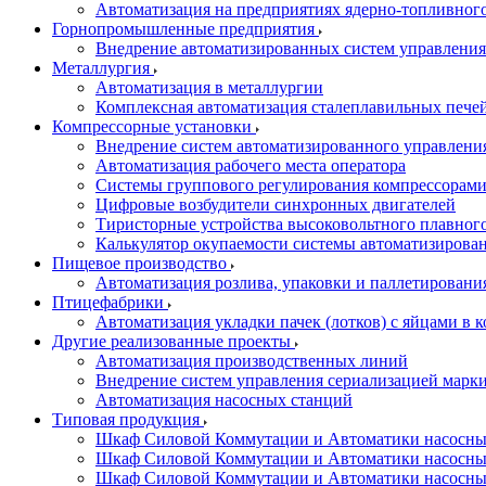
Автоматизация на предприятиях ядерно-топливног
Горнопромышленные предприятия
Внедрение автоматизированных систем управления
Металлургия
Автоматизация в металлургии
Комплексная автоматизация сталеплавильных пече
Компрессорные установки
Внедрение систем автоматизированного управлени
Автоматизация рабочего места оператора
Системы группового регулирования компрессорам
Цифровые возбудители синхронных двигателей
Тиристорные устройства высоковольтного плавного
Калькулятор окупаемости системы автоматизирова
Пищевое производство
Автоматизация розлива, упаковки и паллетировани
Птицефабрики
Автоматизация укладки пачек (лотков) с яйцами в к
Другие реализованные проекты
Автоматизация производственных линий
Внедрение систем управления сериализацией марк
Автоматизация насосных станций
Типовая продукция
Шкаф Силовой Коммутации и Автоматики насосных 
Шкаф Силовой Коммутации и Автоматики насосны
Шкаф Силовой Коммутации и Автоматики насосных