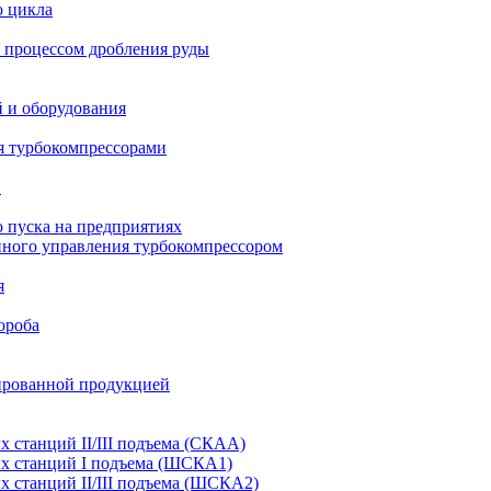
о цикла
 процессом дробления руды
й и оборудования
я турбокомпрессорами
и
 пуска на предприятиях
нного управления турбокомпрессором
я
ороба
ированной продукцией
станций II/III подъема (СКАА)
х станций I подъема (ШСКА1)
 станций II/III подъема (ШСКА2)