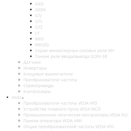
G4Q
G6D4
G7J
G7L
G7Z
LY
MKS
MKS(X)
Серия миниатюрных силовых реле MY
Тонкие реле ввода/вывода G2RV-SR
Датчики
Инверторы
Концевые выключатели
Преобразователи частоты
Сервоприводы
Контроллеры
Veda
Преобразователи частоты VEDA VFD
Устройства плавного пуска VEDA MCD
Промышленные логические контроллеры VEDA PLC
Панели оператора VEDA HMI
Опции преобразователей частоты VEDA VFD