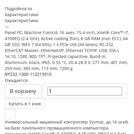
Подробности
Характеристики
Характеристики
—
Panel PC, Machine Control, 16 axes, 15.4 inch, Intel® Core™ i7,
4700EQ (2.4 GHz), Active cooling (fan), 8 GB RAM (non ECC), 64
GB SSD, WES 7 (64 bits), 1 x PCIe slot (X4 lanes), RS-232,
EtherCAT Master, EtherNet/IP, Ethernet TCP/IP, USB, DVI-I,
16:10, 1280, 800, TFT, Projected capacitive, Build-in,
Aluminium, black, IP65, 0-55 °C, 20.4-28.8 V, 277 mm, 401 mm,
259 mm, 383 mm, 113 mm, 7200 g
NY532-1300-112213910
Ожидается
В корзину
Купить в 1 клик
Универсальный машинный контроллер Sysmac, до 16 осей,
на базе панельного промышленного компьютера,
процессор Intel© Core™ i7-4700EQ, 8 Гб ОЗУ, WES7 (64-бит),