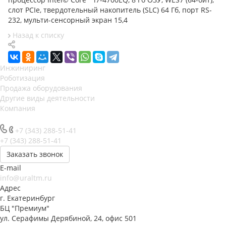
слот PCIe, твердотельный накопитель (SLC) 64 Гб, порт RS-
232, мульти-сенсорный экран 15,4
Назад к списку
Инжиниринг
Роботизация
Продажа оборудования
Другие виды деятельности
Компания
+7 (343) 288-51-41
+7 (343) 288-51-41
Заказать звонок
E-mail
info@uraltm.ru
Адрес
г. Екатеринбург
БЦ "Премиум"
ул. Серафимы Дерябиной, 24, офис 501