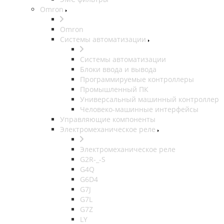
Omron
Omron
Системы автоматизации
Системы автоматизации
Блоки ввода и вывода
Программируемые контроллеры
Промышленный ПК
Универсальный машинный контроллер
Человеко-машинные интерфейсы
Управляющие компоненты
Электромеханическое реле
Электромеханическое реле
G2R-_-S
G4Q
G6D4
G7J
G7L
G7Z
LY