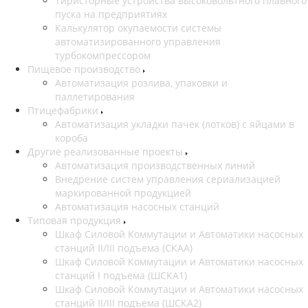
Тиристорные устройства высоковольтного плавного
пуска на предприятиях
Калькулятор окупаемости системы
автоматизированного управления
турбокомпрессором
Пищевое производство
Автоматизация розлива, упаковки и
паллетирования
Птицефабрики
Автоматизация укладки пачек (лотков) с яйцами в
короба
Другие реализованные проекты
Автоматизация производственных линий
Внедрение систем управления сериализацией
маркированной продукцией
Автоматизация насосных станций
Типовая продукция
Шкаф Силовой Коммутации и Автоматики насосных
станций II/III подъема (СКАА)
Шкаф Силовой Коммутации и Автоматики насосных
станций I подъема (ШСКА1)
Шкаф Силовой Коммутации и Автоматики насосных
станций II/III подъема (ШСКА2)