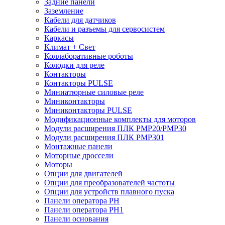
Задние панели
Заземление
Кабели для датчиков
Кабели и разъемы для сервосистем
Каркасы
Климат + Свет
Коллаборативные роботы
Колодки для реле
Контакторы
Контакторы PULSE
Миниатюрные силовые реле
Миниконтакторы
Миниконтакторы PULSE
Модификационные комплекты для моторов
Модули расширения ПЛК PMP20/PMP30
Модули расширения ПЛК PMP301
Монтажные панели
Моторные дроссели
Моторы
Опции для двигателей
Опции для преобразователей частоты
Опции для устройств плавного пуска
Панели оператора PH
Панели оператора PH1
Панели основания