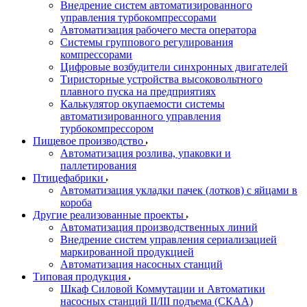
Внедрение систем автоматизированного
управления турбокомпрессорами
Автоматизация рабочего места оператора
Системы группового регулирования
компрессорами
Цифровые возбудители синхронных двигателей
Тиристорные устройства высоковольтного
плавного пуска на предприятиях
Калькулятор окупаемости системы
автоматизированного управления
турбокомпрессором
Пищевое производство
Автоматизация розлива, упаковки и
паллетирования
Птицефабрики
Автоматизация укладки пачек (лотков) с яйцами в
короба
Другие реализованные проекты
Автоматизация производственных линий
Внедрение систем управления сериализацией
маркированной продукцией
Автоматизация насосных станций
Типовая продукция
Шкаф Силовой Коммутации и Автоматики
насосных станций II/III подъема (СКАА)