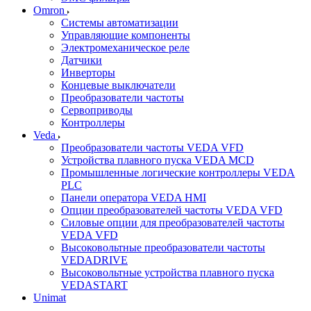
Omron
Системы автоматизации
Управляющие компоненты
Электромеханическое реле
Датчики
Инверторы
Концевые выключатели
Преобразователи частоты
Сервоприводы
Контроллеры
Veda
Преобразователи частоты VEDA VFD
Устройства плавного пуска VEDA MCD
Промышленные логические контроллеры VEDA
PLC
Панели оператора VEDA HMI
Опции преобразователей частоты VEDA VFD
Силовые опции для преобразователей частоты
VEDA VFD
Высоковольтные преобразователи частоты
VEDADRIVE
Высоковольтные устройства плавного пуска
VEDASTART
Unimat