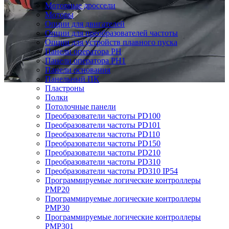
Моторные дроссели
Моторы
Опции для двигателей
Опции для преобразователей частоты
Опции для устройств плавного пуска
Панели оператора PH
Панели оператора PH1
Панели основания
Панельный ПК
Пластроны
Полки
Потолочные панели
Преобразователи частоты PD100
Преобразователи частоты PD101
Преобразователи частоты PD110
Преобразователи частоты PD150
Преобразователи частоты PD210
Преобразователи частоты PD310
Преобразователи частоты PD310 IP54
Программируемые логические контроллеры
PMP20
Программируемые логические контроллеры
PMP30
Программируемые логические контроллеры
PMP301