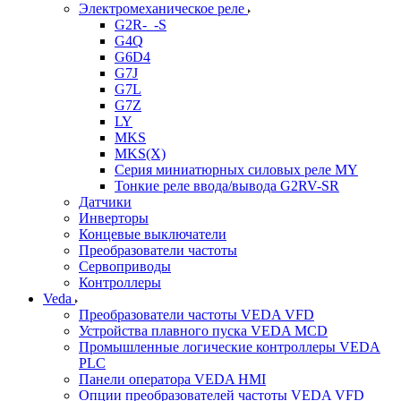
Электромеханическое реле
G2R-_-S
G4Q
G6D4
G7J
G7L
G7Z
LY
MKS
MKS(X)
Серия миниатюрных силовых реле MY
Тонкие реле ввода/вывода G2RV-SR
Датчики
Инверторы
Концевые выключатели
Преобразователи частоты
Сервоприводы
Контроллеры
Veda
Преобразователи частоты VEDA VFD
Устройства плавного пуска VEDA MCD
Промышленные логические контроллеры VEDA
PLC
Панели оператора VEDA HMI
Опции преобразователей частоты VEDA VFD