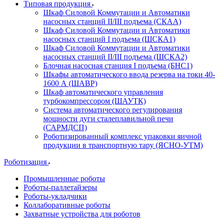
Типовая продукция
Шкаф Силовой Коммутации и Автоматики
насосных станций II/III подъема (СКАА)
Шкаф Силовой Коммутации и Автоматики
насосных станций I подъема (ШСКА1)
Шкаф Силовой Коммутации и Автоматики
насосных станций II/III подъема (ШСКА2)
Блочная насосная станция I подъема (БНС1)
Шкафы автоматического ввода резерва на токи 40-
1600 А (ШАВР)
Шкаф автоматического управления
турбокомпрессором (ШАУТК)
Система автоматического регулирования
мощности дуги сталеплавильной печи
(САРМДСП)
Роботизированный комплекс упаковки яичной
продукции в транспортную тару (ЯСНО-УТМ)
Роботизация
Промышленные роботы
Роботы-паллетайзеры
Роботы-укладчики
Коллаборативные роботы
Захватные устройства для роботов