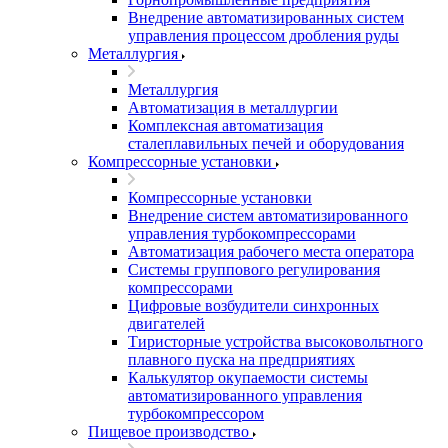
Внедрение автоматизированных систем
управления процессом дробления руды
Металлургия
Металлургия
Автоматизация в металлургии
Комплексная автоматизация
сталеплавильных печей и оборудования
Компрессорные установки
Компрессорные установки
Внедрение систем автоматизированного
управления турбокомпрессорами
Автоматизация рабочего места оператора
Системы группового регулирования
компрессорами
Цифровые возбудители синхронных
двигателей
Тиристорные устройства высоковольтного
плавного пуска на предприятиях
Калькулятор окупаемости системы
автоматизированного управления
турбокомпрессором
Пищевое производство