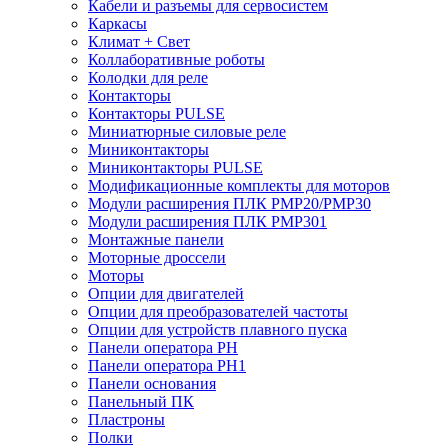
Кабели и разъемы для сервосистем
Каркасы
Климат + Свет
Коллаборативные роботы
Колодки для реле
Контакторы
Контакторы PULSE
Миниатюрные силовые реле
Миниконтакторы
Миниконтакторы PULSE
Модификационные комплекты для моторов
Модули расширения ПЛК PMP20/PMP30
Модули расширения ПЛК PMP301
Монтажные панели
Моторные дроссели
Моторы
Опции для двигателей
Опции для преобразователей частоты
Опции для устройств плавного пуска
Панели оператора PH
Панели оператора PH1
Панели основания
Панельный ПК
Пластроны
Полки