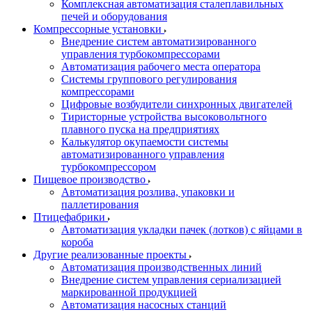
Комплексная автоматизация сталеплавильных
печей и оборудования
Компрессорные установки
Внедрение систем автоматизированного
управления турбокомпрессорами
Автоматизация рабочего места оператора
Системы группового регулирования
компрессорами
Цифровые возбудители синхронных двигателей
Тиристорные устройства высоковольтного
плавного пуска на предприятиях
Калькулятор окупаемости системы
автоматизированного управления
турбокомпрессором
Пищевое производство
Автоматизация розлива, упаковки и
паллетирования
Птицефабрики
Автоматизация укладки пачек (лотков) с яйцами в
короба
Другие реализованные проекты
Автоматизация производственных линий
Внедрение систем управления сериализацией
маркированной продукцией
Автоматизация насосных станций