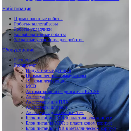
Роботизация
Промышленные роботы
Роботы-паллетайзеры
Роботы-укладчики
Коллаборативные роботы
Захватные устройства для роботов
Оборудование
Распродажа
Prompower
Индуктивные датчики
Промышленные коммутаторы
19“ комплектующие
MCB
Автоматы защиты двигателя PULSE
Аксессуары
Аксессуары для ПЛК
Аксессуары для реле
Аксессуары для сервосистем
Блок питания HDR в пластиковом корпусе
Блок питания MDR в пластиковом корпусе
Блок питания NDR в металлическом корпусе