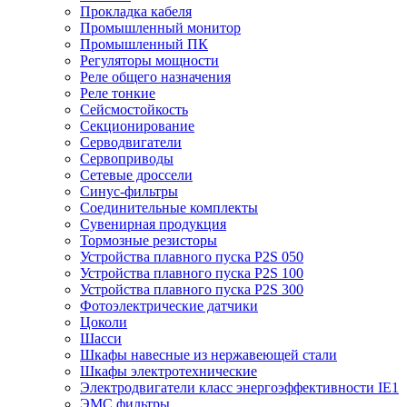
Прокладка кабеля
Промышленный монитор
Промышленный ПК
Регуляторы мощности
Реле общего назначения
Реле тонкие
Сейсмостойкость
Секционирование
Серводвигатели
Сервоприводы
Сетевые дроссели
Синус-фильтры
Соединительные комплекты
Сувенирная продукция
Тормозные резисторы
Устройства плавного пуска P2S 050
Устройства плавного пуска P2S 100
Устройства плавного пуска P2S 300
Фотоэлектрические датчики
Цоколи
Шасси
Шкафы навесные из нержавеющей стали
Шкафы электротехнические
Электродвигатели класс энергоэффективности IE1
ЭМС фильтры