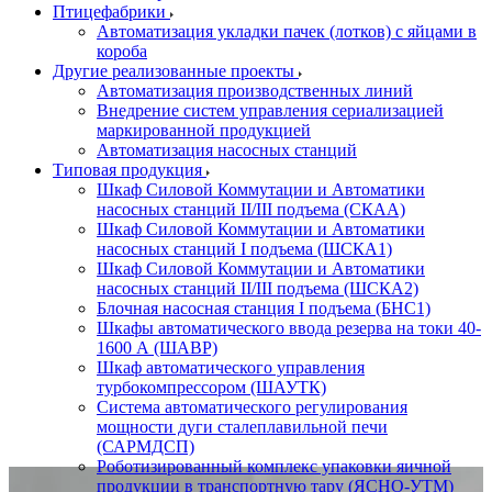
Птицефабрики
Автоматизация укладки пачек (лотков) с яйцами в
короба
Другие реализованные проекты
Автоматизация производственных линий
Внедрение систем управления сериализацией
маркированной продукцией
Автоматизация насосных станций
Типовая продукция
Шкаф Силовой Коммутации и Автоматики
насосных станций II/III подъема (СКАА)
Шкаф Силовой Коммутации и Автоматики
насосных станций I подъема (ШСКА1)
Шкаф Силовой Коммутации и Автоматики
насосных станций II/III подъема (ШСКА2)
Блочная насосная станция I подъема (БНС1)
Шкафы автоматического ввода резерва на токи 40-
1600 А (ШАВР)
Шкаф автоматического управления
турбокомпрессором (ШАУТК)
Система автоматического регулирования
мощности дуги сталеплавильной печи
(САРМДСП)
Роботизированный комплекс упаковки яичной
продукции в транспортную тару (ЯСНО-УТМ)