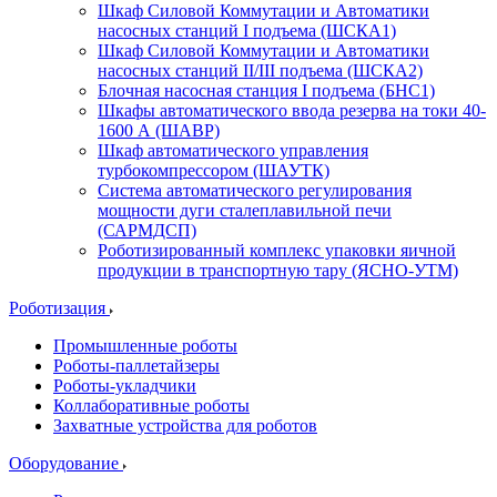
Шкаф Силовой Коммутации и Автоматики
насосных станций I подъема (ШСКА1)
Шкаф Силовой Коммутации и Автоматики
насосных станций II/III подъема (ШСКА2)
Блочная насосная станция I подъема (БНС1)
Шкафы автоматического ввода резерва на токи 40-
1600 А (ШАВР)
Шкаф автоматического управления
турбокомпрессором (ШАУТК)
Система автоматического регулирования
мощности дуги сталеплавильной печи
(САРМДСП)
Роботизированный комплекс упаковки яичной
продукции в транспортную тару (ЯСНО-УТМ)
Роботизация
Промышленные роботы
Роботы-паллетайзеры
Роботы-укладчики
Коллаборативные роботы
Захватные устройства для роботов
Оборудование