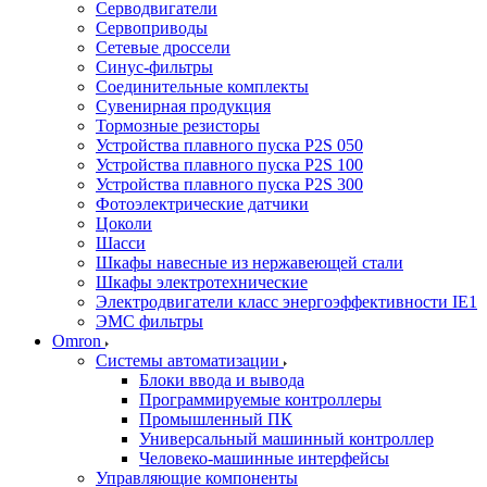
Серводвигатели
Сервоприводы
Сетевые дроссели
Синус-фильтры
Соединительные комплекты
Сувенирная продукция
Тормозные резисторы
Устройства плавного пуска P2S 050
Устройства плавного пуска P2S 100
Устройства плавного пуска P2S 300
Фотоэлектрические датчики
Цоколи
Шасси
Шкафы навесные из нержавеющей стали
Шкафы электротехнические
Электродвигатели класс энергоэффективности IE1
ЭМС фильтры
Omron
Системы автоматизации
Блоки ввода и вывода
Программируемые контроллеры
Промышленный ПК
Универсальный машинный контроллер
Человеко-машинные интерфейсы
Управляющие компоненты