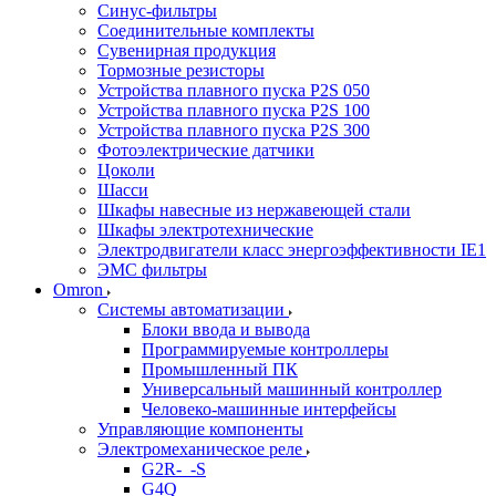
Синус-фильтры
Соединительные комплекты
Сувенирная продукция
Тормозные резисторы
Устройства плавного пуска P2S 050
Устройства плавного пуска P2S 100
Устройства плавного пуска P2S 300
Фотоэлектрические датчики
Цоколи
Шасси
Шкафы навесные из нержавеющей стали
Шкафы электротехнические
Электродвигатели класс энергоэффективности IE1
ЭМС фильтры
Omron
Системы автоматизации
Блоки ввода и вывода
Программируемые контроллеры
Промышленный ПК
Универсальный машинный контроллер
Человеко-машинные интерфейсы
Управляющие компоненты
Электромеханическое реле
G2R-_-S
G4Q