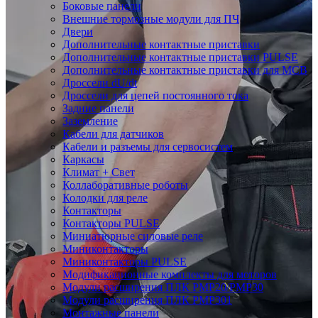
Боковые панели
Внешние тормозные модули для ПЧ
Двери
Дополнительные контактные приставки
Дополнительные контактные приставки PULSE
Дополнительные контактные приставки для MCB
Дроссели dU/dt
Дроссели для цепей постоянного тока
Задние панели
Заземление
Кабели для датчиков
Кабели и разъемы для сервосистем
Каркасы
Климат + Свет
Коллаборативные роботы
Колодки для реле
Контакторы
Контакторы PULSE
Миниатюрные силовые реле
Миниконтакторы
Миниконтакторы PULSE
Модификационные комплекты для моторов
Модули расширения ПЛК PMP20/PMP30
Модули расширения ПЛК PMP301
Монтажные панели