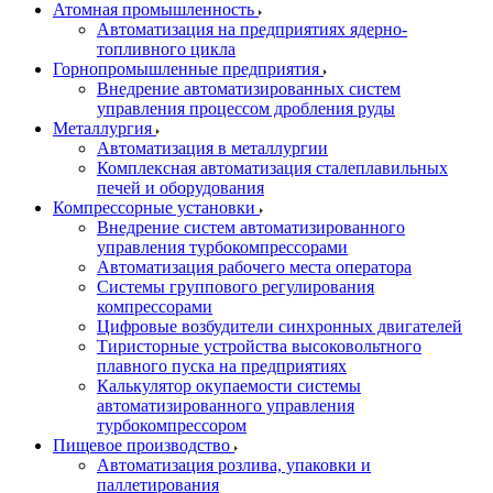
Атомная промышленность
Автоматизация на предприятиях ядерно-
топливного цикла
Горнопромышленные предприятия
Внедрение автоматизированных систем
управления процессом дробления руды
Металлургия
Автоматизация в металлургии
Комплексная автоматизация сталеплавильных
печей и оборудования
Компрессорные установки
Внедрение систем автоматизированного
управления турбокомпрессорами
Автоматизация рабочего места оператора
Системы группового регулирования
компрессорами
Цифровые возбудители синхронных двигателей
Тиристорные устройства высоковольтного
плавного пуска на предприятиях
Калькулятор окупаемости системы
автоматизированного управления
турбокомпрессором
Пищевое производство
Автоматизация розлива, упаковки и
паллетирования