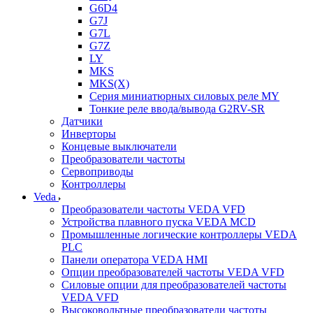
G6D4
G7J
G7L
G7Z
LY
MKS
MKS(X)
Серия миниатюрных силовых реле MY
Тонкие реле ввода/вывода G2RV-SR
Датчики
Инверторы
Концевые выключатели
Преобразователи частоты
Сервоприводы
Контроллеры
Veda
Преобразователи частоты VEDA VFD
Устройства плавного пуска VEDA MCD
Промышленные логические контроллеры VEDA
PLC
Панели оператора VEDA HMI
Опции преобразователей частоты VEDA VFD
Силовые опции для преобразователей частоты
VEDA VFD
Высоковольтные преобразователи частоты