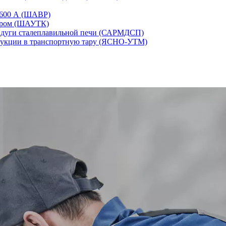
-1600 А (ШАВР)
сором (ШАУТК)
и дуги сталеплавильной печи (САРМДСП)
дукции в транспортную тару (ЯСНО-УТМ)