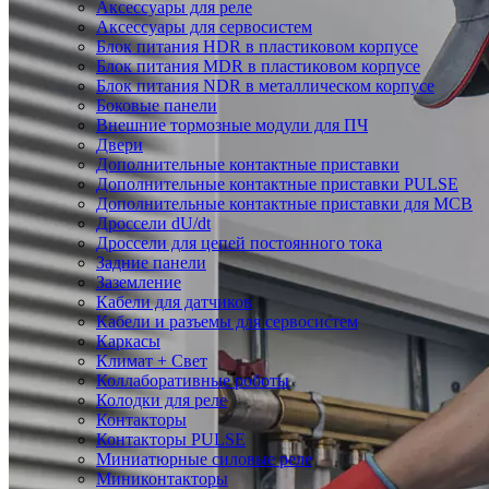
Аксессуары для реле
Аксессуары для сервосистем
Блок питания HDR в пластиковом корпусе
Блок питания MDR в пластиковом корпусе
Блок питания NDR в металлическом корпусе
Боковые панели
Внешние тормозные модули для ПЧ
Двери
Дополнительные контактные приставки
Дополнительные контактные приставки PULSE
Дополнительные контактные приставки для MCB
Дроссели dU/dt
Дроссели для цепей постоянного тока
Задние панели
Заземление
Кабели для датчиков
Кабели и разъемы для сервосистем
Каркасы
Климат + Свет
Коллаборативные роботы
Колодки для реле
Контакторы
Контакторы PULSE
Миниатюрные силовые реле
Миниконтакторы