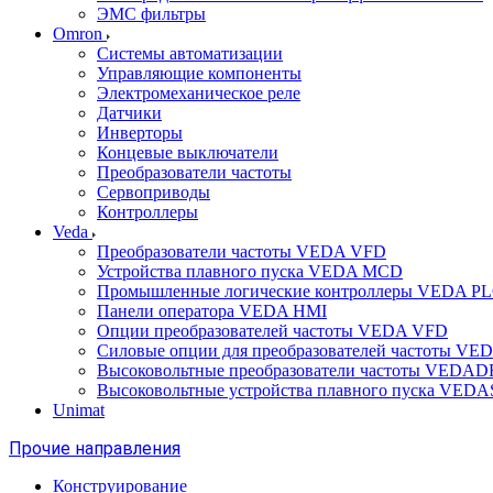
ЭМС фильтры
Omron
Системы автоматизации
Управляющие компоненты
Электромеханическое реле
Датчики
Инверторы
Концевые выключатели
Преобразователи частоты
Сервоприводы
Контроллеры
Veda
Преобразователи частоты VEDA VFD
Устройства плавного пуска VEDA MCD
Промышленные логические контроллеры VEDA P
Панели оператора VEDA HMI
Опции преобразователей частоты VEDA VFD
Силовые опции для преобразователей частоты VE
Высоковольтные преобразователи частоты VEDA
Высоковольтные устройства плавного пуска VED
Unimat
Прочие направления
Конструирование