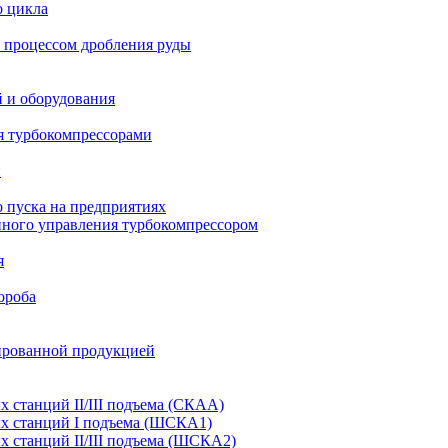
о цикла
 процессом дробления руды
й и оборудования
я турбокомпрессорами
и
 пуска на предприятиях
нного управления турбокомпрессором
я
ороба
ированной продукцией
станций II/III подъема (СКАА)
х станций I подъема (ШСКА1)
 станций II/III подъема (ШСКА2)