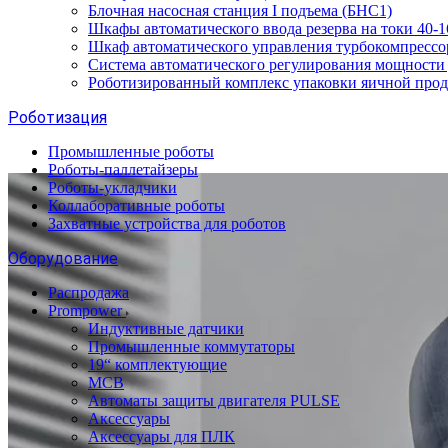
Блочная насосная станция I подъема (БНС1)
Шкафы автоматического ввода резерва на токи 40
Шкаф автоматического управления турбокомпрес
Система автоматического регулирования мощност
Роботизированный комплекс упаковки яичной про
Роботизация
Промышленные роботы
Роботы-паллетайзеры
Роботы-укладчики
Коллаборативные роботы
Захватные устройства для роботов
Оборудование
Распродажа
Prompower
Индуктивные датчики
Промышленные коммутаторы
19“ комплектующие
MCB
Автоматы защиты двигателя PULSE
Аксессуары
Аксессуары для ПЛК