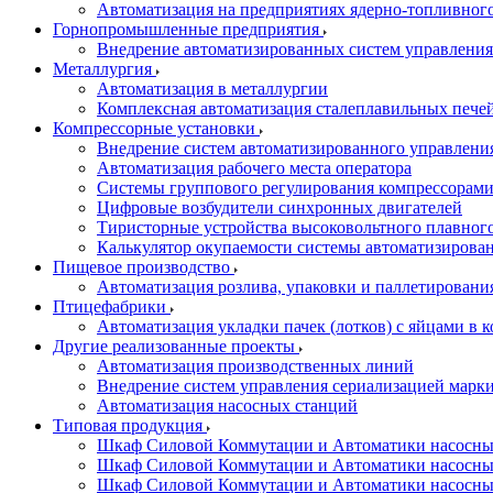
Автоматизация на предприятиях ядерно-топливног
Горнопромышленные предприятия
Внедрение автоматизированных систем управления
Металлургия
Автоматизация в металлургии
Комплексная автоматизация сталеплавильных пече
Компрессорные установки
Внедрение систем автоматизированного управлени
Автоматизация рабочего места оператора
Системы группового регулирования компрессорам
Цифровые возбудители синхронных двигателей
Тиристорные устройства высоковольтного плавного
Калькулятор окупаемости системы автоматизирова
Пищевое производство
Автоматизация розлива, упаковки и паллетировани
Птицефабрики
Автоматизация укладки пачек (лотков) с яйцами в к
Другие реализованные проекты
Автоматизация производственных линий
Внедрение систем управления сериализацией марк
Автоматизация насосных станций
Типовая продукция
Шкаф Силовой Коммутации и Автоматики насосных 
Шкаф Силовой Коммутации и Автоматики насосны
Шкаф Силовой Коммутации и Автоматики насосных