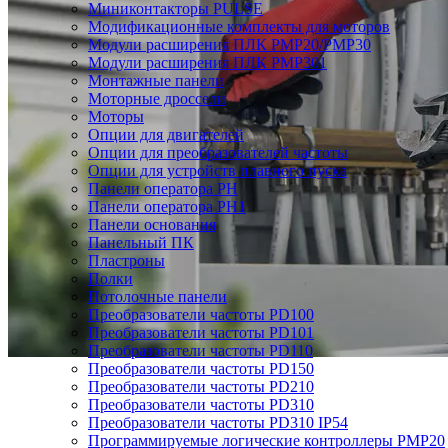
Миниконтакторы PULSE
Модификационные комплекты для моторов
Модули расширения ПЛК PMP20/PMP30
Модули расширения ПЛК PMP301
Монтажные панели
Моторные дроссели
Моторы
Опции для двигателей
Опции для преобразователей частоты
Опции для устройств плавного пуска
Панели оператора PH
Панели оператора PH1
Панели основания
Панельный ПК
Пластроны
Полки
Потолочные панели
Преобразователи частоты PD100
Преобразователи частоты PD101
Преобразователи частоты PD110
Преобразователи частоты PD150
Преобразователи частоты PD210
Преобразователи частоты PD310
Преобразователи частоты PD310 IP54
Программируемые логические контроллеры PMP20