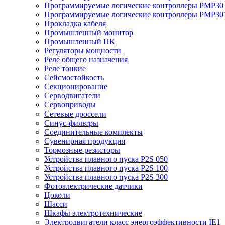
Программируемые логические контроллеры PMP30
Программируемые логические контроллеры PMP30
Прокладка кабеля
Промышленный монитор
Промышленный ПК
Регуляторы мощности
Реле общего назначения
Реле тонкие
Сейсмостойкость
Секционирование
Серводвигатели
Сервоприводы
Сетевые дроссели
Синус-фильтры
Соединительные комплекты
Сувенирная продукция
Тормозные резисторы
Устройства плавного пуска P2S 050
Устройства плавного пуска P2S 100
Устройства плавного пуска P2S 300
Фотоэлектрические датчики
Цоколи
Шасси
Шкафы электротехнические
Электродвигатели класс энергоэффективности IE1