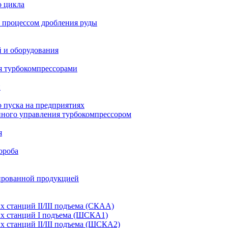
о цикла
 процессом дробления руды
й и оборудования
я турбокомпрессорами
и
 пуска на предприятиях
нного управления турбокомпрессором
я
ороба
ированной продукцией
станций II/III подъема (СКАА)
х станций I подъема (ШСКА1)
 станций II/III подъема (ШСКА2)