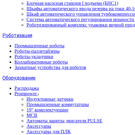
Блочная насосная станция I подъема (БНС1)
Шкафы автоматического ввода резерва на токи 40
Шкаф автоматического управления турбокомпрес
Система автоматического регулирования мощност
Роботизированный комплекс упаковки яичной про
Роботизация
Промышленные роботы
Роботы-паллетайзеры
Роботы-укладчики
Коллаборативные роботы
Захватные устройства для роботов
Оборудование
Распродажа
Prompower
Индуктивные датчики
Промышленные коммутаторы
19“ комплектующие
MCB
Автоматы защиты двигателя PULSE
Аксессуары
Аксессуары для ПЛК