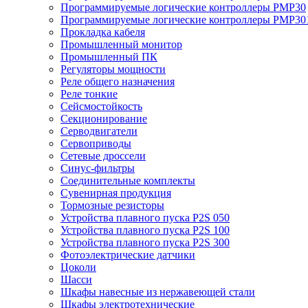
Программируемые логические контроллеры PMP30
Программируемые логические контроллеры PMP30
Прокладка кабеля
Промышленный монитор
Промышленный ПК
Регуляторы мощности
Реле общего назначения
Реле тонкие
Сейсмостойкость
Секционирование
Серводвигатели
Сервоприводы
Сетевые дроссели
Синус-фильтры
Соединительные комплекты
Сувенирная продукция
Тормозные резисторы
Устройства плавного пуска P2S 050
Устройства плавного пуска P2S 100
Устройства плавного пуска P2S 300
Фотоэлектрические датчики
Цоколи
Шасси
Шкафы навесные из нержавеющей стали
Шкафы электротехнические