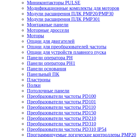
Миниконтакторы PULSE
Модификационные комплекты для моторов
Модули расширения ПЛК PMP20/PMP30
Модули расширения ПЛК PMP301
Монтажные панели
Моторные дроссели
Моторы
Опции для двигателей
Опции для преобразователей частоты
Опции для устройств плавного пуска
Панели оператора PH
Панели оператора PH1
Панели основания
Панельный ПК
Пластроны
Полки
Потолочные панели
Преобразователи частоты PD100
Преобразователи частоты PD101
Преобразователи частоты PD110
Преобразователи частоты PD150
Преобразователи частоты PD210
Преобразователи частоты PD310
Преобразователи частоты PD310 IP54
Программируемые логические контроллеры PMP20