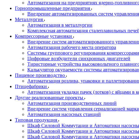
Автоматизация на предприятиях ядерно-топливног
Горнопромышленные предприятия
Внедрение автоматизированных систем управления
Металлургия
Автоматизация в металлургии
Комплексная автоматизация сталеплавильных пече
Компрессорные установки
Внедрение систем автоматизированного управлени
Автоматизация рабочего места оператора
Системы группового регулирования компрессорам
Цифровые возбудители синхронных двигателей
Тиристорные устройства высоковольтного плавного
Калькулятор окупаемости системы автоматизирова
Пищевое производство
Автоматизация розлива, упаковки и паллетировани
Птицефабрики
Автоматизация укладки пачек (лотков) с яйцами в к
Другие реализованные проекты
Автоматизация производственных линий
Внедрение систем управления сериализацией марк
Автоматизация насосных станций
Типовая продукция
Шкаф Силовой Коммутации и Автоматики насосных 
Шкаф Силовой Коммутации и Автоматики насосны
Шкаф Силовой Коммутации и Автоматики насосных