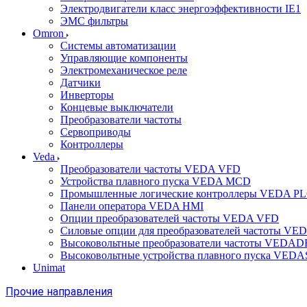
Электродвигатели класс энергоэффективности IE1
ЭМС фильтры
Omron
Системы автоматизации
Управляющие компоненты
Электромеханическое реле
Датчики
Инверторы
Концевые выключатели
Преобразователи частоты
Сервоприводы
Контроллеры
Veda
Преобразователи частоты VEDA VFD
Устройства плавного пуска VEDA MCD
Промышленные логические контроллеры VEDA P
Панели оператора VEDA HMI
Опции преобразователей частоты VEDA VFD
Силовые опции для преобразователей частоты VE
Высоковольтные преобразователи частоты VEDA
Высоковольтные устройства плавного пуска VED
Unimat
Прочие направления