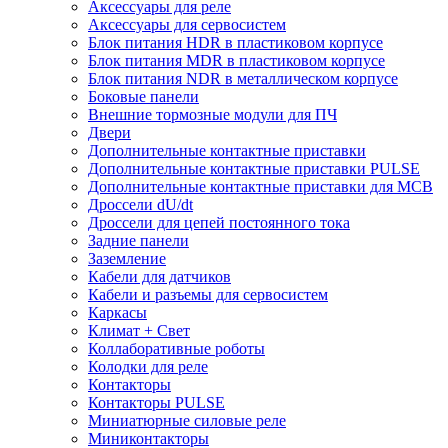
Аксессуары для реле
Аксессуары для сервосистем
Блок питания HDR в пластиковом корпусе
Блок питания MDR в пластиковом корпусе
Блок питания NDR в металлическом корпусе
Боковые панели
Внешние тормозные модули для ПЧ
Двери
Дополнительные контактные приставки
Дополнительные контактные приставки PULSE
Дополнительные контактные приставки для MCB
Дроссели dU/dt
Дроссели для цепей постоянного тока
Задние панели
Заземление
Кабели для датчиков
Кабели и разъемы для сервосистем
Каркасы
Климат + Свет
Коллаборативные роботы
Колодки для реле
Контакторы
Контакторы PULSE
Миниатюрные силовые реле
Миниконтакторы