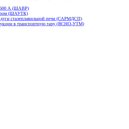
-1600 А (ШАВР)
сором (ШАУТК)
и дуги сталеплавильной печи (САРМДСП)
дукции в транспортную тару (ЯСНО-УТМ)